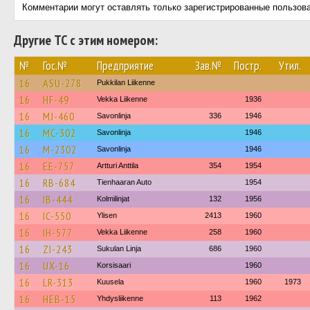
Комментарии могут оставлять только зарегистрированные пользов
Другие ТС с этим номером:
№
Гос.№
Предприятие
Зав.№
Постр.
Утил.
16
ASU-278
Pukkilan Liikenne
16
HF-49
Vekka Liikenne
1936
16
MJ-460
Savonlinja
336
1946
16
MC-302
Savonlinja
1946
16
M-2302
Savonlinja
1946
16
EE-757
Artturi Anttila
354
1954
16
RB-684
Tienhaaran Auto
1954
16
IB-444
Kolmilinjat
132
1956
16
IC-550
Ylisen
2413
1960
16
IH-577
Vekka Liikenne
258
1960
16
ZI-243
Sukulan Linja
686
1960
16
UX-16
Korsisaari
1960
16
LR-313
Kuusela
1960
1973
16
HEB-15
Yhdysliikenne
113
1962