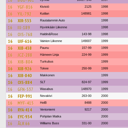
16
BGO-961
16
YGF-816
Kivistö
2125
1998
16
YIL-792
Kutilan
148981
1998
16
XIR-533
Rautalammin Auto
1998
16
IIJ-189
Hyvinkään Liikenne
1998
16
OIS-768
Haldin&Rose
143-98
1998
16
UIF-616
Vainion Liikenne
149007
1999
16
XIB-438
Paunu
157-99
1999
16
JCZ-288
Hämeen Linja
224-99
1999
16
XIB-804
Turkubus
1999
16
XIB-926
Tokee
250-99
1999
16
XIB-840
Makkonen
1999
16
OIS-884
SLT
824-97
1999
16
GFN-537
Wasabus
148970
1999
16
FEP-991
Nevakivi
263-00
2000
16
MYF-415
HelB
8488
2000
16
RYA-414
Ventoniemi
9217
2000
16
EYC-934
Pohjolan Matka
2000
16
ÅLR 66
Williams Buss
331-00
2000