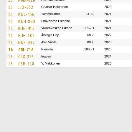
16
NMA-816
16
JLO-562
Charter Hekkanen
2020
16
KUC-436
Tammelundin
23132
2021
16
KUH-890
Oravaisten Liikenne
2021
16
RUP-916
Valkeakosken Liikenn
1762-1
2021
16
EUH-106
Åbergin Linja
6853
2022
16
NNE-432
Atro Vuolle
8008
2023
16
CRL-716
Niemelä
1860-1
2023
16
CRX-976
Ingves
2024
16
CSB-718
Y. Makkonen
2025