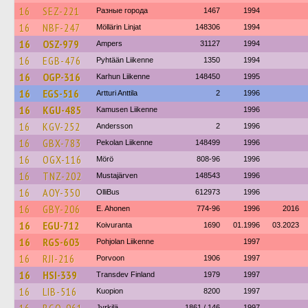
16
SEZ-221
Разные города
1467
1994
16
NBF-247
Möllärin Linjat
148306
1994
16
OSZ-979
Ampers
31127
1994
16
EGB-476
Pyhtään Liikenne
1350
1994
16
OGP-316
Karhun Liikenne
148450
1995
16
EGS-516
Artturi Anttila
2
1996
16
KGU-485
Kamusen Liikenne
1996
16
KGV-252
Andersson
2
1996
16
GBX-783
Pekolan Liikenne
148499
1996
16
OGX-116
Mörö
808-96
1996
16
TNZ-202
Mustajärven
148543
1996
16
AOY-350
OlliBus
612973
1996
16
GBY-206
E. Ahonen
774-96
1996
2016
16
EGU-712
Koivuranta
1690
01.1996
03.2023
16
RGS-603
Pohjolan Liikenne
1997
16
RJI-216
Porvoon
1906
1997
16
HSI-339
Transdev Finland
1979
1997
16
LIB-516
Kuopion
8200
1997
Jyrkilä
1861 / 146
1997