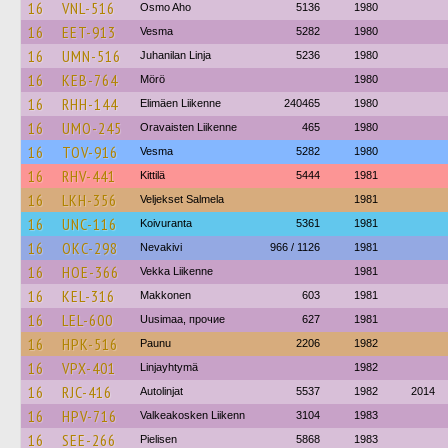
16
VNL-516
Osmo Aho
5136
1980
16
EET-913
Vesma
5282
1980
16
UMN-516
Juhanilan Linja
5236
1980
16
KEB-764
Mörö
1980
16
RHH-144
Elimäen Liikenne
240465
1980
16
UMO-245
Oravaisten Liikenne
465
1980
16
TOV-916
Vesma
5282
1980
16
RHV-441
Kittilä
5444
1981
16
LKH-356
Veljekset Salmela
1981
16
UNC-116
Koivuranta
5361
1981
16
OKC-298
Nevakivi
966 / 1126
1981
16
HOE-366
Vekka Liikenne
1981
16
KEL-316
Makkonen
603
1981
16
LEL-600
Uusimaa, прочие
627
1981
16
HPK-516
Paunu
2206
1982
16
VPX-401
Linjayhtymä
1982
16
RJC-416
Autolinjat
5537
1982
2014
16
HPV-716
Valkeakosken Liikenn
3104
1983
16
SEE-266
Pielisen
5868
1983