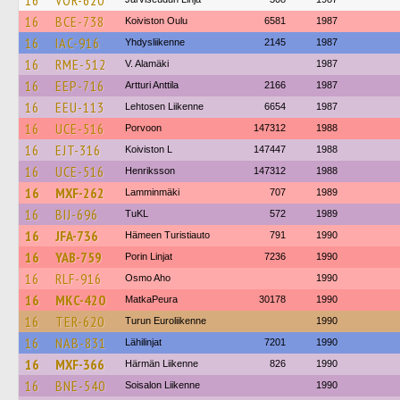
16
VOR-620
16
BCE-738
Koiviston Oulu
6581
1987
16
IAC-916
Yhdysliikenne
2145
1987
16
RME-512
V. Alamäki
1987
16
EEP-716
Artturi Anttila
2166
1987
16
EEU-113
Lehtosen Liikenne
6654
1987
16
UCE-516
Porvoon
147312
1988
16
EJT-316
Koiviston L
147447
1988
16
UCE-516
Henriksson
147312
1988
16
MXF-262
Lamminmäki
707
1989
16
BIJ-696
TuKL
572
1989
16
JFA-736
Hämeen Turistiauto
791
1990
16
YAB-759
Porin Linjat
7236
1990
16
RLF-916
Osmo Aho
1990
16
MKC-420
MatkaPeura
30178
1990
16
TER-620
Turun Euroliikenne
1990
16
NAB-831
Lähilinjat
7201
1990
16
MXF-366
Härmän Liikenne
826
1990
16
BNE-540
Soisalon Liikenne
1990