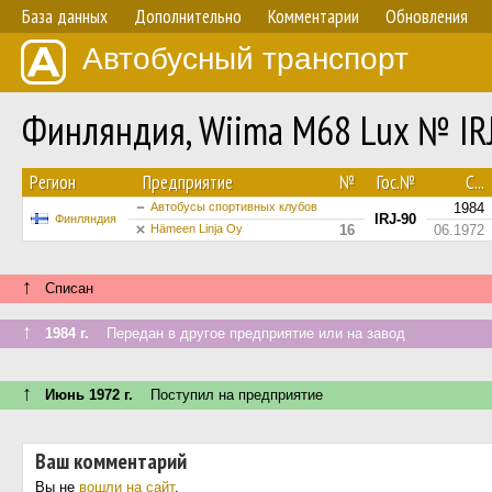
База данных
Дополнительно
Комментарии
Обновления
Автобусный транспорт
Финляндия, Wiima M68 Lux № IR
Регион
Предприятие
№
Гос.№
С...
Автобусы спортивных клубов
1984
IRJ-90
Финляндия
Hämeen Linja Oy
16
06.1972
↑
Списан
↑
1984 г.
Передан в другое предприятие или на завод
↑
Июнь 1972 г.
Поступил на предприятие
Ваш комментарий
Вы не
вошли на сайт
.