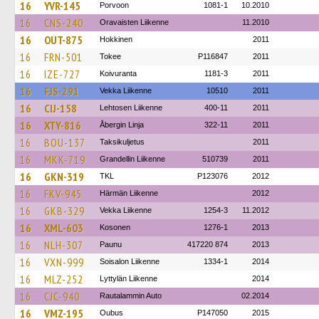
16
YVR-145
Porvoon
1081-1
10.2010
16
CNS-240
Oravaisten Liikenne
11.2010
16
OUT-875
Hokkinen
2011
16
FRN-501
Tokee
P116847
2011
16
IZE-727
Koivuranta
1181-3
2011
16
FJS-291
Vekka Liikenne
10510
2011
16
CIJ-158
Lehtosen Liikenne
400-11
2011
16
XTY-816
Åbergin Linja
322-11
2011
16
BOU-137
Taksikuljetus
2011
16
MKK-719
Grandellin Liikenne
510739
2011
16
GKN-319
TKL
P123076
2012
16
FKV-945
Härmän Liikenne
2012
16
GKB-329
Vekka Liikenne
1254-3
11.2012
16
XML-603
Kosonen
1276-1
2013
16
NLH-307
Paunu
417220 874
2013
16
VXN-999
Soisalon Liikenne
1334-1
2014
16
MLZ-252
Lyttylän Liikenne
2014
16
CJC-940
Rautalammin Auto
02.2014
16
VMZ-195
Oubus
P147050
2015