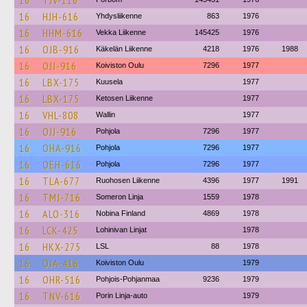
16
TJV-116
16
HJH-616
Yhdysliikenne
863
1976
16
HHM-616
Vekka Liikenne
145425
1976
16
OJB-916
Käkelän Liikenne
4218
1976
1988
16
OJJ-916
Koiviston Oulu
7296
1977
16
LBX-175
Kuusela
1977
16
LBX-175
Ketosen Liikenne
1977
16
VHL-808
Wallin
1977
16
OJJ-916
Pohjola
7296
1977
16
OHA-916
Pohjola
7296
1977
16
OEH-616
Pohjola
7296
1977
16
TLA-677
Ruohosen Liikenne
4396
1977
1991
16
TMJ-716
Someron Linja
1559
1978
16
ALO-316
Nobina Finland
4869
1978
16
LCK-425
Lohinivan Linjat
1978
16
HKX-275
LSL
88
1978
16
OJA-416
Koiviston Oulu
1979
16
OHR-516
Pohjois-Pohjanmaa
9236
1979
16
TNV-616
Porin Linja-auto
1979