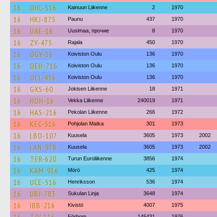
16
OHL-516
Kainuun Liikenne
2
1970
16
HKJ-875
Paunu
437
1970
16
UAE-16
Uusimaa, прочие
8
1970
16
ZY-475
Rajala
450
1970
16
OGY-16
Koiviston Oulu
136
1970
16
OEH-716
Koiviston Oulu
136
1970
16
OEL-416
Koiviston Oulu
136
1970
16
GXS-60
Jokisen Liikenne
18
1971
16
HOH-16
Vekka Liikenne
240019
1971
16
HAS-216
Pekolan Liikenne
266
1972
16
KEC-516
Pohjolan Matka
301
1973
16
LBO-107
Kuusela
3605
1973
2002
16
LAN-978
Kuusela
3605
1973
2002
16
TER-620
Turun Euroliikenne
3856
1974
16
KAM-916
Mörö
425
1974
16
UCE-516
Henriksson
536
1974
16
UBJ-783
Sukulan Linja
3648
1974
16
IBB-216
Kivistö
4007
1975
Förbom
145431
1976