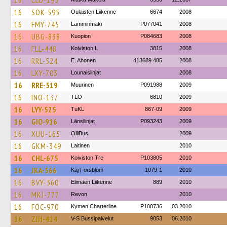
16
CLO-195
16
SOK-595
Oulaisten Liikenne
6674
2008
16
FMY-745
Lamminmäki
P077041
2008
16
UBG-838
Kuopion
P084683
2008
16
FLL-448
Koiviston L
3815
2008
16
RRL-524
E. Ahonen
413689 485
2008
16
LXY-703
Lounaislinjat
2008
16
RRE-519
Muurinen
P091988
2009
16
INO-137
TLO
6810
2009
16
LYY-525
TuKL
867-09
2009
16
GIO-916
Länsilinjat
P093243
2009
16
XUU-165
OlliBus
2009
16
GKM-349
Laitinen
2010
16
CHL-675
Koiviston Tre
P103805
2010
16
JKA-566
Kaj Forsblom
1079-1
2010
16
BVY-360
Elimäen Liikenne
889
2010
16
MKJ-777
Revon
2010
16
FOC-970
Kymen Charterline
P100736
03.2010
16
ZJH-414
V-S Bussipalvelut
9053
06.2010