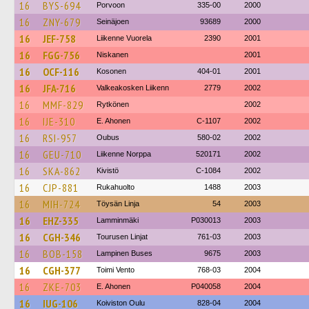
16
BYS-694
Porvoon
335-00
2000
16
ZNY-679
Seinäjoen
93689
2000
16
JEF-758
Liikenne Vuorela
2390
2001
16
FGG-756
Niskanen
2001
16
OCF-116
Kosonen
404-01
2001
16
JFA-716
Valkeakosken Liikenn
2779
2002
16
MMF-829
Rytkönen
2002
16
IJE-310
E. Ahonen
C-1107
2002
16
RSI-957
Oubus
580-02
2002
16
GEU-710
Liikenne Norppa
520171
2002
16
SKA-862
Kivistö
C-1084
2002
16
CJP-881
Rukahuolto
1488
2003
16
MIH-724
Töysän Linja
54
2003
16
EHZ-335
Lamminmäki
P030013
2003
16
CGH-346
Tourusen Linjat
761-03
2003
16
BOB-158
Lampinen Buses
9675
2003
16
CGH-377
Toimi Vento
768-03
2004
16
ZKE-703
E. Ahonen
P040058
2004
16
IUG-106
Koiviston Oulu
828-04
2004