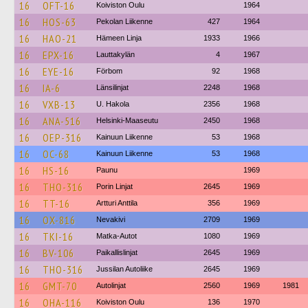
16
OFT-16
Koiviston Oulu
1964
16
HOS-63
Pekolan Liikenne
427
1964
16
HAO-21
Hämeen Linja
1933
1966
16
EPX-16
Lauttakylän
4
1967
16
EYE-16
Förbom
92
1968
16
IA-6
Länsilinjat
2248
1968
16
VXB-13
U. Hakola
2356
1968
16
ANA-516
Helsinki-Maaseutu
2450
1968
16
OEP-316
Kainuun Liikenne
53
1968
16
OC-68
Kainuun Liikenne
53
1968
16
HS-16
Paunu
1969
16
THO-316
Porin Linjat
2645
1969
16
TT-16
Artturi Anttila
356
1969
16
OX-816
Nevakivi
2709
1969
16
TKI-16
Matka-Autot
1080
1969
16
BV-106
Paikallislinjat
2645
1969
16
THO-316
Jussilan Autoliike
2645
1969
16
GMT-70
Autolinjat
2560
1969
1981
16
OHA-116
Koiviston Oulu
136
1970