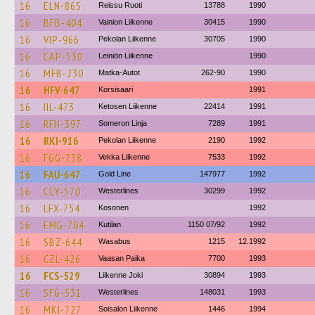
16
ELN-865
Reissu Ruoti
13788
1990
16
BFB-404
Vainion Liikenne
30415
1990
16
VIP-966
Pekolan Liikenne
30705
1990
16
CAP-530
Leiniön Liikenne
1990
16
MFB-230
Matka-Autot
262-90
1990
16
HFV-647
Korsisaari
1991
16
IIL-473
Ketosen Liikenne
22414
1991
16
RFH-397
Someron Linja
7289
1991
16
RKI-916
Pekolan Liikenne
2190
1992
16
FGG-738
Vekka Liikenne
7533
1992
16
FAU-647
Gold Line
147977
1992
16
CCY-570
Westerlines
30299
1992
16
LFX-754
Kosonen
1992
16
EMG-704
Kutilan
1150 07/92
1992
16
SBZ-644
Wasabus
1215
12.1992
16
CZL-426
Vaasan Paika
7700
1993
16
FCS-529
Liikenne Joki
30894
1993
16
SFG-531
Westerlines
148031
1993
16
MKI-727
Soisalon Liikenne
1446
1994