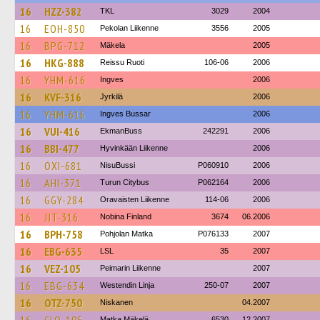
16
HZZ-382
TKL
3029
2004
16
EOH-850
Pekolan Liikenne
3556
2005
16
BPG-712
Mäkela
2005
16
HKG-888
Reissu Ruoti
106-06
2006
16
YHM-616
Ingves
2006
16
KVF-316
Jyrkilä
2006
16
YHM-616
Ingves Bussar
2006
16
VUI-416
EkmanBuss
242291
2006
16
BBI-477
Hyvinkään Liikenne
2006
16
OXI-681
NisuBussi
P060910
2006
16
AHI-371
Turun Citybus
P062164
2006
16
GGY-284
Oravaisten Liikenne
114-06
2006
16
JJT-316
Nobina Finland
3674
06.2006
16
BPH-758
Pohjolan Matka
P076133
2007
16
EBG-635
LSL
35
2007
16
VEZ-105
Peimarin Liikenne
2007
16
EBG-634
Westendin Linja
250-07
2007
16
OTZ-750
Niskanen
04.2007
Matka Mäkelä
6530
12.2007