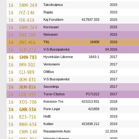
16
SNM-269
Taksikuljetus
2015
16
IVZ-146
Rajala
2015
16
ISK-616
Kaj Forsblom
417937 333
2015
16
SNM-269
Korsisaari
2015
16
XRX-288
Niskanen
2015
16
OVC-416
TKL
16406
2016
16
GLP-272
V-S Bussipalvelut
04.2016
16
SMN-783
Hyvinkään Liikenne
1643-1
2017
16
IMV-302
Ventoniemi
2017
16
CLI-989
OlliBus
2017
16
JKM-831
V-S Bussipalvelut
2017
16
JKM-816
Savonlinja
2017
16
LOB-895
Turun Citybus
P171312
2017
16
XOS-706
Koiviston Tre
421013 831
2018
16
GNK-556
Porin Linjat
421859
2019
16
RZS-716
HelB
2019
16
NNH-656
Kutilan
421838 212
2019
16
CNM-140
Rautalammin Auto
12.2019
Härmän Liikenne
2020