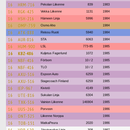
16
HRM-716
Pekolan Liikenne
839
1983
16
RGK-425
Vekka Liikenne
1131
1984
16
HSH-216
Hämeen Linja
5996
1984
16
OMP-759
Osmo Aho
1984
16
ATK-888
Reissu Ruoti
5940
1984
16
AUR-816
STA
6063
1984
16
HUM-900
LSL
773-85
1985
16
KBZ-486
Kuljetus Fagerlund
1072
1985
16
NBF-416
Förbom
10 / 2
1985
16
NBF-416
TLO
10 / 2
1985
16
AXU-516
Espoon Auto
6259
1985
16
AXU-516
Stagecoach Finland
6259
1985
16
IEP-967
Kivistö
4149
1985
16
UTE-816
Sukulan Linja
6304
1985
16
TXK-516
Vainion Liikenne
146904
1985
16
UUS-266
Porvoon
1986
16
ONT-325
Liikenne Norppa
1986
16
TOB-151
MatkaPeura
2020
1986
Järviseudun Linja
308
1987