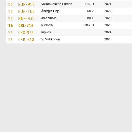
16
RUP-916
Valkeakosken Liikenn
1762-1
2021
16
EUH-106
Åbergin Linja
6853
2022
16
NNE-432
Atro Vuolle
8008
2023
16
CRL-716
Niemelä
1860-1
2023
16
CRX-976
Ingves
2024
16
CSB-718
Y. Makkonen
2025