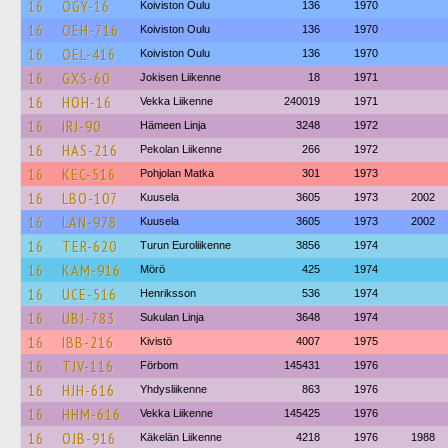
16
OGY-16
Koiviston Oulu
136
1970
16
OEH-716
Koiviston Oulu
136
1970
16
OEL-416
Koiviston Oulu
136
1970
16
GXS-60
Jokisen Liikenne
18
1971
16
HOH-16
Vekka Liikenne
240019
1971
16
IRJ-90
Hämeen Linja
3248
1972
16
HAS-216
Pekolan Liikenne
266
1972
16
KEC-516
Pohjolan Matka
301
1973
16
LBO-107
Kuusela
3605
1973
2002
16
LAN-978
Kuusela
3605
1973
2002
16
TER-620
Turun Euroliikenne
3856
1974
16
KAM-916
Mörö
425
1974
16
UCE-516
Henriksson
536
1974
16
UBJ-783
Sukulan Linja
3648
1974
16
IBB-216
Kivistö
4007
1975
16
TJV-116
Förbom
145431
1976
16
HJH-616
Yhdysliikenne
863
1976
16
HHM-616
Vekka Liikenne
145425
1976
16
OJB-916
Käkelän Liikenne
4218
1976
1988