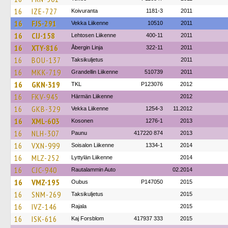
16
IZE-727
Koivuranta
1181-3
2011
16
FJS-291
Vekka Liikenne
10510
2011
16
CIJ-158
Lehtosen Liikenne
400-11
2011
16
XTY-816
Åbergin Linja
322-11
2011
16
BOU-137
Taksikuljetus
2011
16
MKK-719
Grandellin Liikenne
510739
2011
16
GKN-319
TKL
P123076
2012
16
FKV-945
Härmän Liikenne
2012
16
GKB-329
Vekka Liikenne
1254-3
11.2012
16
XML-603
Kosonen
1276-1
2013
16
NLH-307
Paunu
417220 874
2013
16
VXN-999
Soisalon Liikenne
1334-1
2014
16
MLZ-252
Lyttylän Liikenne
2014
16
CJC-940
Rautalammin Auto
02.2014
16
VMZ-195
Oubus
P147050
2015
16
SNM-269
Taksikuljetus
2015
16
IVZ-146
Rajala
2015
16
ISK-616
Kaj Forsblom
417937 333
2015