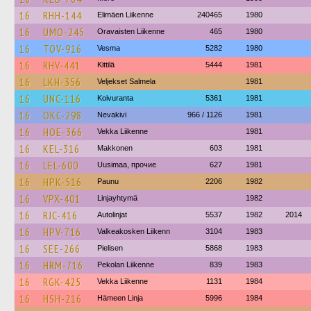
16
RHH-144
Elimäen Liikenne
240465
1980
16
UMO-245
Oravaisten Liikenne
465
1980
16
TOV-916
Vesma
5282
1980
16
RHV-441
Kittilä
5444
1981
16
LKH-356
Veljekset Salmela
1981
16
UNC-116
Koivuranta
5361
1981
16
OKC-298
Nevakivi
966 / 1126
1981
16
HOE-366
Vekka Liikenne
1981
16
KEL-316
Makkonen
603
1981
16
LEL-600
Uusimaa, прочие
627
1981
16
HPK-516
Paunu
2206
1982
16
VPX-401
Linjayhtymä
1982
16
RJC-416
Autolinjat
5537
1982
2014
16
HPV-716
Valkeakosken Liikenn
3104
1983
16
SEE-266
Pielisen
5868
1983
16
HRM-716
Pekolan Liikenne
839
1983
16
RGK-425
Vekka Liikenne
1131
1984
16
HSH-216
Hämeen Linja
5996
1984