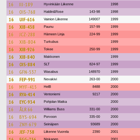
16
IIJ-189
Hyvinkään Liikenne
1998
16
OIS-768
Haldin&Rose
143-98
1998
16
UIF-616
Vainion Liikenne
149007
1999
16
XIB-438
Paunu
157-99
1999
16
JCZ-288
Hämeen Linja
224-99
1999
16
XIB-804
Turkubus
1999
16
XIB-926
Tokee
250-99
1999
16
XIB-840
Makkonen
1999
16
OIS-884
SLT
824-97
1999
16
GFN-537
Wasabus
148970
1999
16
FEP-991
Nevakivi
263-00
2000
16
MYF-415
HelB
8488
2000
16
RYA-414
Ventoniemi
9217
2000
16
EYC-934
Pohjolan Matka
2000
16
ÅLR 66
Williams Buss
331-00
2000
16
BYS-694
Porvoon
335-00
2000
16
ZNY-679
Seinäjoen
93689
2000
16
JEF-758
Liikenne Vuorela
2390
2001
16
FGG-756
Niskanen
2001