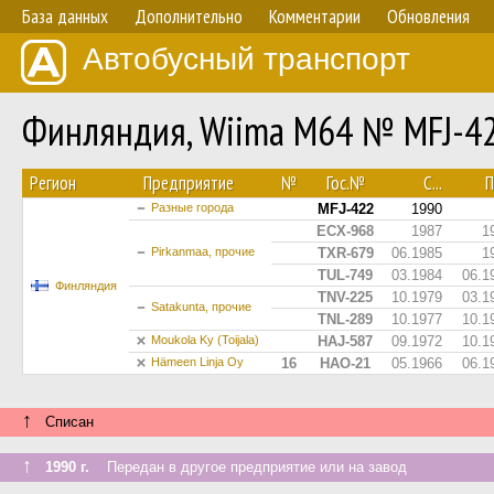
База данных
Дополнительно
Комментарии
Обновления
Автобусный транспорт
Финляндия, Wiima M64 № MFJ-4
Регион
Предприятие
№
Гос.№
С...
П
Разные города
MFJ-422
1990
ECX-968
1987
1
Pirkanmaa, прочие
TXR-679
06.1985
1
TUL-749
03.1984
06.1
Финляндия
TNV-225
10.1979
03.1
Satakunta, прочие
TNL-289
10.1977
10.1
Moukola Ky (Toijala)
HAJ-587
09.1972
10.1
Hämeen Linja Oy
16
HAO-21
05.1966
06.1
↑
Списан
↑
1990 г.
Передан в другое предприятие или на завод