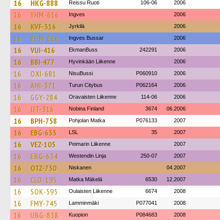
16
HKG-888
Reissu Ruoti
106-06
2006
16
YHM-616
Ingves
2006
16
KVF-316
Jyrkilä
2006
16
YHM-616
Ingves Bussar
2006
16
VUI-416
EkmanBuss
242291
2006
16
BBI-477
Hyvinkään Liikenne
2006
16
OXI-681
NisuBussi
P060910
2006
16
AHI-371
Turun Citybus
P062164
2006
16
GGY-284
Oravaisten Liikenne
114-06
2006
16
JJT-316
Nobina Finland
3674
06.2006
16
BPH-758
Pohjolan Matka
P076133
2007
16
EBG-635
LSL
35
2007
16
VEZ-105
Peimarin Liikenne
2007
16
EBG-634
Westendin Linja
250-07
2007
16
OTZ-750
Niskanen
04.2007
16
CLO-195
Matka Mäkelä
6530
12.2007
16
SOK-595
Oulaisten Liikenne
6674
2008
16
FMY-745
Lamminmäki
P077041
2008
16
UBG-838
Kuopion
P084683
2008