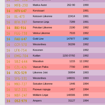
16
MFB-230
Matka-Autot
262-90
1990
16
HFV-647
Korsisaari
1991
16
IIL-473
Ketosen Liikenne
22414
1991
16
RFH-397
Someron Linja
7289
1991
16
RKI-916
Pekolan Liikenne
2190
1992
16
FGG-738
Vekka Liikenne
7533
1992
16
FAU-647
Gold Line
147977
1992
16
CCY-570
Westerlines
30299
1992
16
LFX-754
Kosonen
1992
16
EMG-704
Kutilan
1150 07/92
1992
16
SBZ-644
Wasabus
1215
12.1992
16
CZL-426
Vaasan Paika
7700
1993
16
FCS-529
Liikenne Joki
30894
1993
16
SFG-531
Westerlines
148031
1993
16
MKI-727
Soisalon Liikenne
1446
1994
16
SEZ-221
Разные города
1467
1994
16
NBF-247
Möllärin Linjat
148306
1994
16
OSZ-979
Ampers
31127
1994