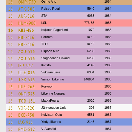
16
OMP-759
Osmo Aho
1984
16
ATK-888
Reissu Ruoti
5940
1984
16
AUR-816
STA
6063
1984
16
HUM-900
LSL
773-85
1985
16
KBZ-486
Kuljetus Fagerlund
1072
1985
16
NBF-416
Förbom
10 / 2
1985
16
NBF-416
TLO
10 / 2
1985
16
AXU-516
Espoon Auto
6259
1985
16
AXU-516
Stagecoach Finland
6259
1985
16
IEP-967
Kivistö
4149
1985
16
UTE-816
Sukulan Linja
6304
1985
16
TXK-516
Vainion Liikenne
146904
1985
16
UUS-266
Porvoon
1986
16
ONT-325
Liikenne Norppa
1986
16
TOB-151
MatkaPeura
2020
1986
16
VOR-620
Järviseudun Linja
308
1987
16
BCE-738
Koiviston Oulu
6581
1987
16
IAC-916
Yhdysliikenne
2145
1987
16
RME-512
V. Alamäki
1987