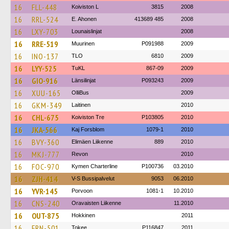
16
FLL-448
Koiviston L
3815
2008
16
RRL-524
E. Ahonen
413689 485
2008
16
LXY-703
Lounaislinjat
2008
16
RRE-519
Muurinen
P091988
2009
16
INO-137
TLO
6810
2009
16
LYY-525
TuKL
867-09
2009
16
GIO-916
Länsilinjat
P093243
2009
16
XUU-165
OlliBus
2009
16
GKM-349
Laitinen
2010
16
CHL-675
Koiviston Tre
P103805
2010
16
JKA-566
Kaj Forsblom
1079-1
2010
16
BVY-360
Elimäen Liikenne
889
2010
16
MKJ-777
Revon
2010
16
FOC-970
Kymen Charterline
P100736
03.2010
16
ZJH-414
V-S Bussipalvelut
9053
06.2010
16
YVR-145
Porvoon
1081-1
10.2010
16
CNS-240
Oravaisten Liikenne
11.2010
16
OUT-875
Hokkinen
2011
16
FRN-501
Tokee
P116847
2011