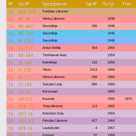
№
Гос.№
Предприятие
Зав.№
Постр.
Утил.
16
ASU-278
Pukkilan Liikenne
16
HF-49
Vekka Liikenne
1936
16
MJ-460
Savonlinja
336
1946
16
MC-302
Savonlinja
1946
16
M-2302
Savonlinja
1946
16
EE-757
Artturi Anttila
354
1954
16
RB-684
Tienhaaran Auto
1954
16
IB-444
Kolmilinjat
132
1956
16
IC-550
Ylisen
2413
1960
16
IH-577
Vekka Liikenne
258
1960
16
ZI-243
Sukulan Linja
686
1960
16
UX-16
Korsisaari
1960
16
LR-313
Kuusela
1960
1973
16
HEB-15
Yhdysliikenne
113
1962
16
OFT-16
Koiviston Oulu
1964
16
HOS-63
Pekolan Liikenne
427
1964
16
EPX-16
Lauttakylän
4
1967
16
EYE-16
Förbom
92
1968