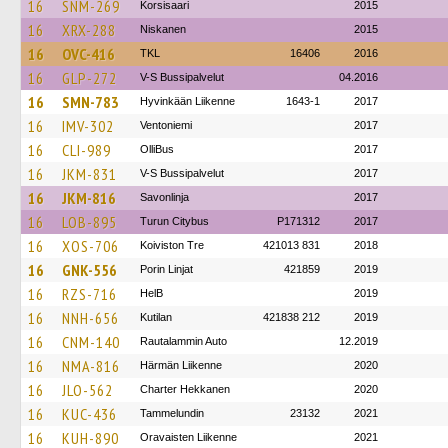
16
SNM-269
Korsisaari
2015
16
XRX-288
Niskanen
2015
16
OVC-416
TKL
16406
2016
16
GLP-272
V-S Bussipalvelut
04.2016
16
SMN-783
Hyvinkään Liikenne
1643-1
2017
16
IMV-302
Ventoniemi
2017
16
CLI-989
OlliBus
2017
16
JKM-831
V-S Bussipalvelut
2017
16
JKM-816
Savonlinja
2017
16
LOB-895
Turun Citybus
P171312
2017
16
XOS-706
Koiviston Tre
421013 831
2018
16
GNK-556
Porin Linjat
421859
2019
16
RZS-716
HelB
2019
16
NNH-656
Kutilan
421838 212
2019
16
CNM-140
Rautalammin Auto
12.2019
16
NMA-816
Härmän Liikenne
2020
16
JLO-562
Charter Hekkanen
2020
16
KUC-436
Tammelundin
23132
2021
16
KUH-890
Oravaisten Liikenne
2021