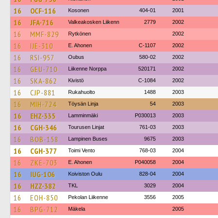
16
OCF-116
Kosonen
404-01
2001
16
JFA-716
Valkeakosken Liikenn
2779
2002
16
MMF-829
Rytkönen
2002
16
IJE-310
E. Ahonen
C-1107
2002
16
RSI-957
Oubus
580-02
2002
16
GEU-710
Liikenne Norppa
520171
2002
16
SKA-862
Kivistö
C-1084
2002
16
CJP-881
Rukahuolto
1488
2003
16
MIH-724
Töysän Linja
54
2003
16
EHZ-335
Lamminmäki
P030013
2003
16
CGH-346
Tourusen Linjat
761-03
2003
16
BOB-158
Lampinen Buses
9675
2003
16
CGH-377
Toimi Vento
768-03
2004
16
ZKE-703
E. Ahonen
P040058
2004
16
IUG-106
Koiviston Oulu
828-04
2004
16
HZZ-382
TKL
3029
2004
16
EOH-850
Pekolan Liikenne
3556
2005
16
BPG-712
Mäkela
2005