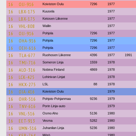
16
OJJ-916
Koiviston Oulu
7296
1977
16
LBX-175
Kuusela
1977
16
LBX-175
Ketosen Liikenne
1977
16
VHL-808
Wallin
1977
16
OJJ-916
Pohjola
7296
1977
16
OHA-916
Pohjola
7296
1977
16
OEH-616
Pohjola
7296
1977
16
TLA-677
Ruohosen Liikenne
4396
1977
1991
16
TMJ-716
Someron Linja
1559
1978
16
ALO-316
Nobina Finland
4869
1978
16
LCK-425
Lohinivan Linjat
1978
16
HKX-275
LSL
88
1978
16
OJA-416
Koiviston Oulu
1979
16
OHR-516
Pohjois-Pohjanmaa
9236
1979
16
TNV-616
Porin Linja-auto
1979
16
VNL-516
Osmo Aho
5136
1980
16
EET-913
Vesma
5282
1980
16
UMN-516
Juhanilan Linja
5236
1980
16
KEB-764
Mörö
1980