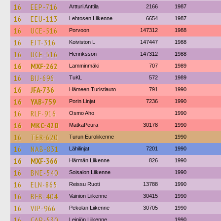
16
EEP-716
Artturi Anttila
2166
1987
16
EEU-113
Lehtosen Liikenne
6654
1987
16
UCE-516
Porvoon
147312
1988
16
EJT-316
Koiviston L
147447
1988
16
UCE-516
Henriksson
147312
1988
16
MXF-262
Lamminmäki
707
1989
16
BIJ-696
TuKL
572
1989
16
JFA-736
Hämeen Turistiauto
791
1990
16
YAB-759
Porin Linjat
7236
1990
16
RLF-916
Osmo Aho
1990
16
MKC-420
MatkaPeura
30178
1990
16
TER-620
Turun Euroliikenne
1990
16
NAB-831
Lähilinjat
7201
1990
16
MXF-366
Härmän Liikenne
826
1990
16
BNE-540
Soisalon Liikenne
1990
16
ELN-865
Reissu Ruoti
13788
1990
16
BFB-404
Vainion Liikenne
30415
1990
16
VIP-966
Pekolan Liikenne
30705
1990
16
CAP-530
Leiniön Liikenne
1990