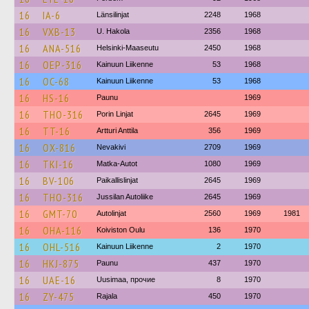
16
IA-6
Länsilinjat
2248
1968
16
VXB-13
U. Hakola
2356
1968
16
ANA-516
Helsinki-Maaseutu
2450
1968
16
OEP-316
Kainuun Liikenne
53
1968
16
OC-68
Kainuun Liikenne
53
1968
16
HS-16
Paunu
1969
16
THO-316
Porin Linjat
2645
1969
16
TT-16
Artturi Anttila
356
1969
16
OX-816
Nevakivi
2709
1969
16
TKI-16
Matka-Autot
1080
1969
16
BV-106
Paikallislinjat
2645
1969
16
THO-316
Jussilan Autoliike
2645
1969
16
GMT-70
Autolinjat
2560
1969
1981
16
OHA-116
Koiviston Oulu
136
1970
16
OHL-516
Kainuun Liikenne
2
1970
16
HKJ-875
Paunu
437
1970
16
UAE-16
Uusimaa, прочие
8
1970
16
ZY-475
Rajala
450
1970