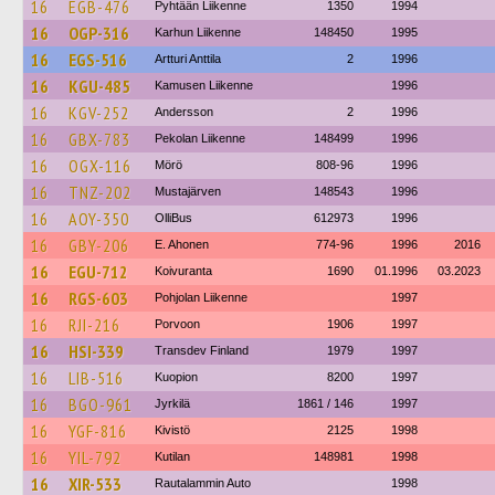
16
EGB-476
Pyhtään Liikenne
1350
1994
16
OGP-316
Karhun Liikenne
148450
1995
16
EGS-516
Artturi Anttila
2
1996
16
KGU-485
Kamusen Liikenne
1996
16
KGV-252
Andersson
2
1996
16
GBX-783
Pekolan Liikenne
148499
1996
16
OGX-116
Mörö
808-96
1996
16
TNZ-202
Mustajärven
148543
1996
16
AOY-350
OlliBus
612973
1996
16
GBY-206
E. Ahonen
774-96
1996
2016
16
EGU-712
Koivuranta
1690
01.1996
03.2023
16
RGS-603
Pohjolan Liikenne
1997
16
RJI-216
Porvoon
1906
1997
16
HSI-339
Transdev Finland
1979
1997
16
LIB-516
Kuopion
8200
1997
16
BGO-961
Jyrkilä
1861 / 146
1997
16
YGF-816
Kivistö
2125
1998
16
YIL-792
Kutilan
148981
1998
16
XIR-533
Rautalammin Auto
1998