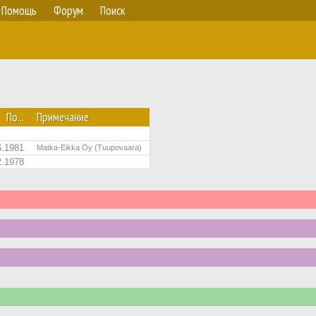
Помощь
Форум
Поиск
По...
Примечание
6.1981
Matka-Eikka Oy (Tuupovaara)
2.1978