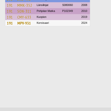
191
MMK-352
Länsilinjat
S080060
2008
191
SON-311
Pohjolan Matka
P102349
2010
191
CMY-633
Kuopion
2019
191
MPV-931
Korsisaari
2024