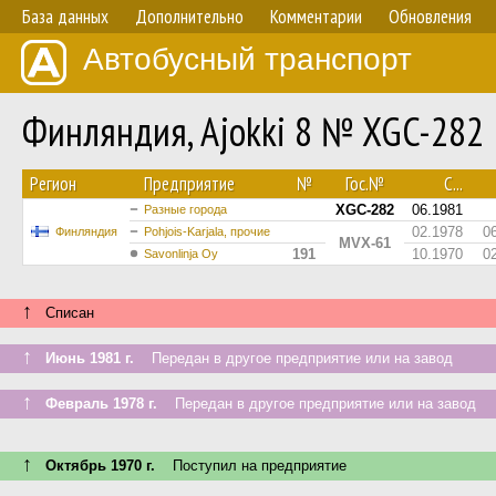
База данных
Дополнительно
Комментарии
Обновления
Автобусный транспорт
Финляндия, Ajokki 8 № XGC-282
Регион
Предприятие
№
Гос.№
С...
XGC-282
06.1981
Разные города
02.1978
0
Финляндия
Pohjois-Karjala, прочие
MVX-61
191
10.1970
0
Savonlinja Oy
↑
Списан
↑
Июнь 1981 г.
Передан в другое предприятие или на завод
↑
Февраль 1978 г.
Передан в другое предприятие или на завод
↑
Октябрь 1970 г.
Поступил на предприятие