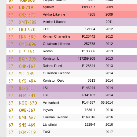
67
YOR-808
67
IJB-719
Nyholm
P093997
2009
67
CNZ-579
Vekka Liikenne
4205
2009
67
XMT-888
Vainion Liikenne
2011
67
LRU-970
TLO
1211-4
2012
67
FKN-389
Kymen Charterline
P123442
2012
67
CMS-696
Oulaisten Liikenne
257678
2012
67
JLP-764
Revon
P133606
2013
67
BXP-395
Koiviston L
417259 908
2013
67
CNK-167
Reissu Ruoti
P128644
2013
67
YLL-149
Oulaisten Liikenne
2014
67
UYS-484
Koiviston Oulu
3613
2014
67
ILL-581
LSL
P143244
2014
67
FLM-441
LSL
P141102
2014
67
NOO-670
Ventoniemi
P144687
05.2014
67
OVB-567
Ingves
1536-1
2016
67
NML-567
Härmän Liikenne
P169016
2016
67
SNS-469
Länsilinjat
1528-4
2016
67
JKM-819
TuKL
2017