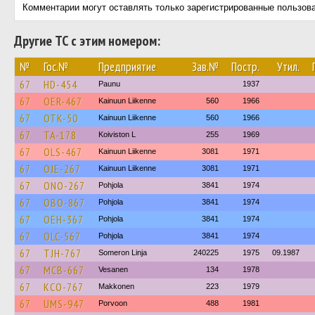
Комментарии могут оставлять только зарегистрированные пользов
Другие ТС с этим номером:
№
Гос.№
Предприятие
Зав.№
Постр.
Утил.
67
HD-454
Paunu
1937
67
OER-467
Kainuun Liikenne
560
1966
67
OTK-50
Kainuun Liikenne
560
1966
67
TA-178
Koiviston L
255
1969
67
OLS-467
Kainuun Liikenne
3081
1971
67
OJE-267
Kainuun Liikenne
3081
1971
67
ONO-267
Pohjola
3841
1974
67
OBO-867
Pohjola
3841
1974
67
OEH-367
Pohjola
3841
1974
67
OLC-567
Pohjola
3841
1974
67
TJH-767
Someron Linja
240225
1975
09.1987
67
MCB-667
Vesanen
134
1978
67
KCO-767
Makkonen
223
1979
67
UMS-947
Porvoon
488
1981