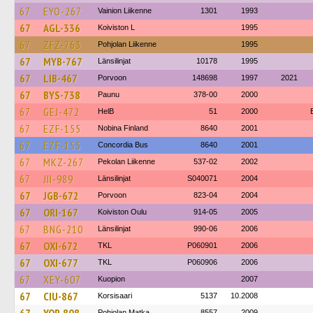
67
EYO-267
Vainion Liikenne
1301
1993
67
AGL-336
Koiviston L
1995
67
ZFZ-763
Pohjolan Liikenne
1995
67
MYB-767
Länsilinjat
10178
1995
67
LIB-467
Porvoon
148698
1997
2021
67
BYS-738
Paunu
378-00
2000
67
GEJ-472
HelB
51
2000
67
EZF-155
Nobina Finland
8640
2001
67
EZF-155
Concordia Bus
8640
2001
67
MKZ-267
Pekolan Liikenne
537-02
2002
67
JII-989
Länsilinjat
S040071
2004
67
JGB-672
Porvoon
823-04
2004
67
ORI-167
Koiviston Oulu
914-05
2005
67
BNG-210
Länsilinjat
990-06
2006
67
OXI-672
TKL
P060901
2006
67
OXI-677
TKL
P060906
2006
67
XEY-607
Kuopion
2007
67
CIU-867
Korsisaari
5137
10.2008
Pohjolan Matka
8557
2009