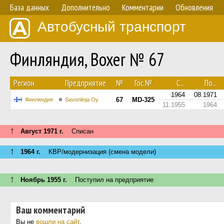
База данных
Дополнительно
Комментарии
Обновления
Автобусный транспорт
Финляндия, Boxer № 67
Регион
Предприятие
№
Гос.№
С...
По...
1964
08.1971
67
MD-325
Финляндия
Savonlinja Oy
11.1955
1964
↑
Август 1971 г.
Списан
↑
1964 г.
КВР/модернизация (смена модели)
↑
Ноябрь 1955 г.
Поступил на предприятие
Ваш комментарий
Вы не
вошли на сайт
.