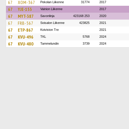
67
XOM-367
Pekolan Liikenne
31774
2017
67
YJE-153
Vainion Liikenne
2017
67
MYT-387
Savonlinja
423168 253
2020
67
FRB-567
Soisalon Liikenne
423825
2021
67
ETP-867
Koiviston Tre
2021
67
KVU-496
TKL
5768
2024
67
KVU-480
Tammelundin
3739
2024