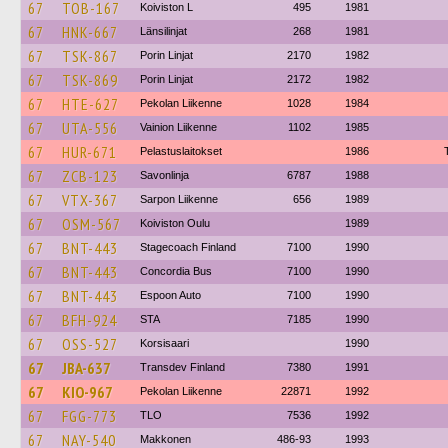
67
TOB-167
Koiviston L
495
1981
67
HNK-667
Länsilinjat
268
1981
67
TSK-867
Porin Linjat
2170
1982
67
TSK-869
Porin Linjat
2172
1982
67
HTE-627
Pekolan Liikenne
1028
1984
67
UTA-556
Vainion Liikenne
1102
1985
67
HUR-671
Pelastuslaitokset
1986
67
ZCB-123
Savonlinja
6787
1988
67
VTX-367
Sarpon Liikenne
656
1989
67
OSM-567
Koiviston Oulu
1989
67
BNT-443
Stagecoach Finland
7100
1990
67
BNT-443
Concordia Bus
7100
1990
67
BNT-443
Espoon Auto
7100
1990
67
BFH-924
STA
7185
1990
67
OSS-527
Korsisaari
1990
67
JBA-637
Transdev Finland
7380
1991
67
KIO-967
Pekolan Liikenne
22871
1992
67
FGG-773
TLO
7536
1992
67
NAY-540
Makkonen
486-93
1993