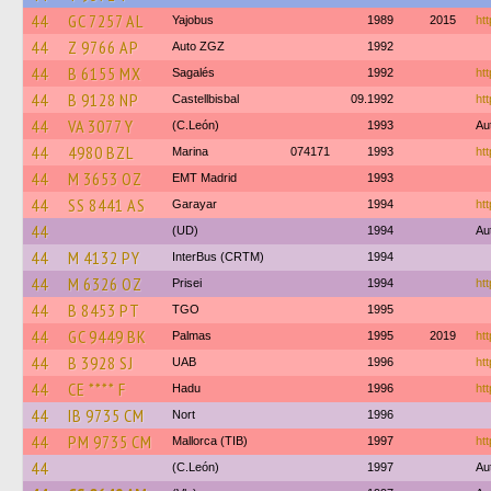
44
GC 7257 AL
Yajobus
1989
2015
htt
44
Z 9766 AP
Auto ZGZ
1992
44
B 6155 MX
Sagalés
1992
ht
44
B 9128 NP
Castellbisbal
09.1992
htt
44
VA 3077 Y
(C.León)
1993
Au
44
4980 BZL
Marina
074171
1993
htt
44
M 3653 OZ
EMT Madrid
1993
44
SS 8441 AS
Garayar
1994
htt
44
(UD)
1994
Au
44
M 4132 PY
InterBus (CRTM)
1994
44
M 6326 OZ
Prisei
1994
htt
44
B 8453 PT
TGO
1995
44
GC 9449 BK
Palmas
1995
2019
htt
44
B 3928 SJ
UAB
1996
htt
44
CE **** F
Hadu
1996
htt
44
IB 9735 CM
Nort
1996
44
PM 9735 CM
Mallorca (TIB)
1997
htt
44
(C.León)
1997
Au