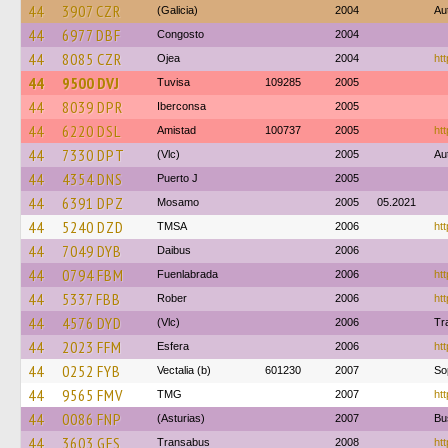
44
3907 CZR
(Galicia)
2004
Au
44
6977 DBF
Congosto
2004
44
8085 CZR
Ojea
2004
ht
44
9500 DVJ
Tuvisa
109285
2005
44
8039 DPR
Iberconsa
2005
44
6220 DSL
Amistad
100737
2005
htt
44
7330 DPT
(Vlc)
2005
Au
44
4354 DNS
Puerto J
2005
44
6391 DPZ
Mosamo
2005
05.2021
44
5240 DZD
TMSA
2006
htt
44
7049 DYB
Daibus
2006
44
0794 FBM
Fuenlabrada
2006
htt
44
5337 FBB
Rober
2006
htt
44
4576 DYD
(Vlc)
2006
Tr
44
2023 FFM
Esfera
2006
htt
44
0252 FYB
Vectalia (b)
601230
2007
So
44
9565 FMV
TMG
2007
htt
44
0086 FNP
(Asturias)
2007
Bu
44
3603 GFS
Transabus
2008
htt