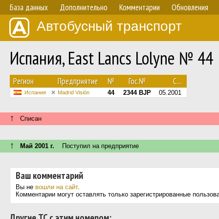
База данных
Дополнительно
Комментарии
Обновления
Автобусный транспорт
Испания, East Lancs Lolyne № 44
Регион
Предприятие
№
Гос.№
С...
44
2344 BJP
05.2001
Испания
Madrid Visión
↑
Списан
↑
Май 2001 г.
Поступил на предприятие
Ваш комментарий
Вы не
вошли на сайт
.
Комментарии могут оставлять только зарегистрированные пользов
Другие ТС с этим номером: