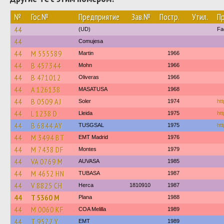
№
Гос.№
Предприятие
Зав.№
Постр.
Утил.
П
44
(UD)
Fa
44
Comujesa
44
M 555589
Martin
1966
44
B 457344
Mohn
1966
44
B 471012
Oliveras
1966
44
A 126138
MASATUSA
1968
44
B 0509 AJ
Soler
1974
htt
44
L 1238 D
Lleida
1975
ht
44
B 6844 AY
TUSGSAL
1975
htt
44
M 3494 BT
EMT Madrid
1976
44
M 7438 DF
Montes
1979
44
VA 0769 M
AUVASA
1985
44
M 4652 HN
TUBASA
1987
44
V 8825 CH
Herca
1810910
1987
44
T 5360 M
Plana
1988
44
M 0060 KF
COA Melilla
1989
44
T 9572 Y
EMT
1989