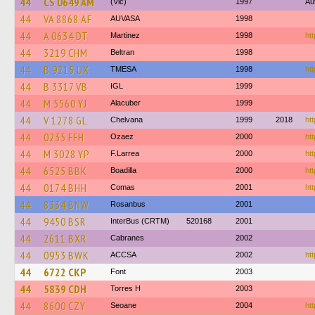
44
CS 0649 AM
(Vlc)
1997
Au
44
VA 8868 AF
AUVASA
1998
44
A 0634 DT
Martinez
1998
htt
44
3219 CHM
Beltran
1998
44
B 9215 UX
TMESA
1998
htt
44
B 3317 VB
IGL
1999
44
M 5560 YJ
Alacuber
1999
44
V 1278 GL
Chelvana
1999
2018
htt
44
0235 FFH
Ozaez
2000
ht
44
M 3028 YP
F.Larrea
2000
htt
44
6525 BBK
Boadilla
2000
htt
44
0174 BHH
Comas
2001
htt
44
8334 BNW
Rosanbus
2001
44
9450 BSR
InterBus (CRTM)
520168
2001
44
2611 BXR
Cabranes
2002
44
0953 BWK
ACCSA
2002
htt
44
6722 CKP
Font
2003
44
5839 CDH
Torres H
2003
44
8600 CZY
Seoane
2004
ht