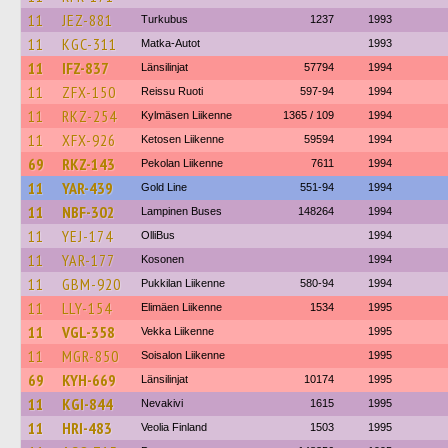
11
JEZ-881
Turkubus
1237
1993
11
KGC-311
Matka-Autot
1993
11
IFZ-837
Länsilinjat
57794
1994
11
ZFX-150
Reissu Ruoti
597-94
1994
11
RKZ-254
Kylmäsen Liikenne
1365 / 109
1994
11
XFX-926
Ketosen Liikenne
59594
1994
69
RKZ-143
Pekolan Liikenne
7611
1994
11
YAR-439
Gold Line
551-94
1994
11
NBF-302
Lampinen Buses
148264
1994
11
YEJ-174
OlliBus
1994
11
YAR-177
Kosonen
1994
11
GBM-920
Pukkilan Liikenne
580-94
1994
11
LLY-154
Elimäen Liikenne
1534
1995
11
VGL-358
Vekka Liikenne
1995
11
MGR-850
Soisalon Liikenne
1995
69
KYH-669
Länsilinjat
10174
1995
11
KGI-844
Nevakivi
1615
1995
11
HRI-483
Veolia Finland
1503
1995