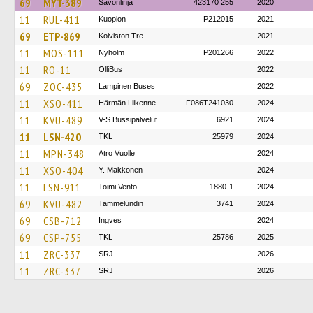
69
MYT-389
Savonlinja
423170 255
2020
11
RUL-411
Kuopion
P212015
2021
69
ETP-869
Koiviston Tre
2021
11
MOS-111
Nyholm
P201266
2022
11
RO-11
OlliBus
2022
69
ZOC-435
Lampinen Buses
2022
11
XSO-411
Härmän Liikenne
F086T241030
2024
11
KVU-489
V-S Bussipalvelut
6921
2024
11
LSN-420
TKL
25979
2024
11
MPN-348
Atro Vuolle
2024
11
XSO-404
Y. Makkonen
2024
11
LSN-911
Toimi Vento
1880-1
2024
69
KVU-482
Tammelundin
3741
2024
69
CSB-712
Ingves
2024
69
CSP-755
TKL
25786
2025
11
ZRC-337
SRJ
2026
11
ZRC-337
SRJ
2026