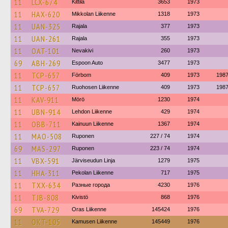
11
LCX-674
Kittilä
3653
1973
11
HAX-620
Mikkolan Liikenne
1318
1973
11
UAN-325
Rajala
377
1973
11
UAN-261
Rajala
355
1973
11
OAT-101
Nevakivi
260
1973
69
ABH-269
Espoon Auto
3477
1973
11
TCP-657
Förbom
409
1973
198
11
TCP-657
Ruohosen Liikenne
409
1973
198
11
KAV-911
Mörö
1230
1974
11
UBN-914
Lehdon Liikenne
429
1974
11
OBB-711
Kainuun Liikenne
1367
1974
11
MAO-508
Ruponen
227 / 74
1974
69
MAS-297
Ruponen
223 / 74
1974
11
VBX-591
Järviseudun Linja
1279
1975
11
HHA-311
Pekolan Liikenne
717
1975
11
TXX-634
Разные города
4230
1976
11
TJB-808
Kivistö
868
1976
69
TVA-729
Oras Liikenne
145424
1976
11
OKT-105
Kamusen Liikenne
145449
1976