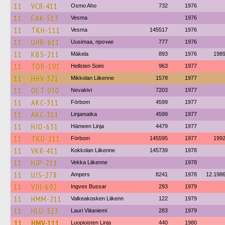
11
VCR-411
Osmo Aho
732
1976
11
EAK-513
Vesma
1976
11
TKH-111
Vesma
145517
1976
11
UHB-611
Uusimaa, прочие
777
1976
11
KBS-211
Mäkela
893
1976
198
11
TOB-191
Hellsten Soini
963
1977
11
HHV-321
Mikkolan Liikenne
1578
1977
11
OET-930
Nevakivi
7203
1977
11
AKC-311
Förbom
4599
1977
11
AKC-311
Linjamatka
4599
1977
11
HJO-631
Hämeen Linja
4479
1977
11
TKU-211
Förbom
145595
1977
199
11
VKR-411
Kokkolan Liikenne
145739
1978
11
HJP-211
Vekka Liikenne
1978
11
UJS-278
Ampers
8241
1978
12.198
11
VJH-692
Ingves Bussar
293
1979
11
HMM-211
Valkeakosken Liikenn
122
1979
11
HLU-323
Lauri Viitaniemi
283
1979
11
HMV-111
Luopioisten Linja
440
1980