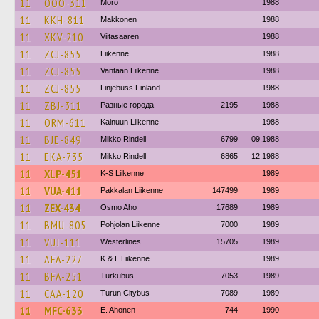
11
OOO-311
Mörö
1988
11
KKH-811
Makkonen
1988
11
XKV-210
Viitasaaren
1988
11
ZCJ-855
Liikenne
1988
11
ZCJ-855
Vantaan Liikenne
1988
11
ZCJ-855
Linjebuss Finland
1988
11
ZBJ-311
Разные города
2195
1988
11
ORM-611
Kainuun Liikenne
1988
11
BJE-849
Mikko Rindell
6799
09.1988
11
EKA-735
Mikko Rindell
6865
12.1988
11
XLP-451
K-S Liikenne
1989
11
VUA-411
Pakkalan Liikenne
147499
1989
11
ZEX-434
Osmo Aho
17689
1989
11
BMU-805
Pohjolan Liikenne
7000
1989
11
VUJ-111
Westerlines
15705
1989
11
AFA-227
K & L Liikenne
1989
11
BFA-251
Turkubus
7053
1989
11
CAA-120
Turun Citybus
7089
1989
11
MFC-633
E. Ahonen
744
1990