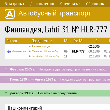
База данных
Дополнительно
Комментарии
Обновления
Автобусный транспорт
Финляндия, Lahti 31 № HLR-777
Регион
Предприятие
№
Гос.№
С...
02.2005
Разные города
69
HLR-777
08.1999
02.
Финляндия
Oulaisten Liikenne Oy
11
12.1980
07.
Lehtimäen Liikenne Oy
↑
Февраль 2005 г.
Передан в другое предприятие или на завод
↑
Июль 1999 г. — Август 1999 г.
Передан в другое предприятие ил
↑
Декабрь 1980 г.
Поступил на предприятие
Ваш комментарий