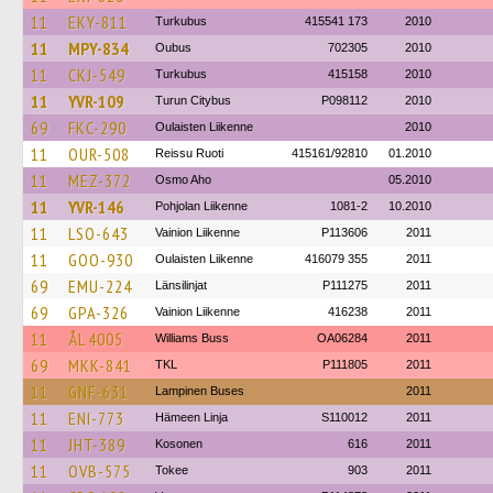
11
EKY-811
Turkubus
415541 173
2010
11
MPY-834
Oubus
702305
2010
11
CKJ-549
Turkubus
415158
2010
11
YVR-109
Turun Citybus
P098112
2010
69
FKC-290
Oulaisten Liikenne
2010
11
OUR-508
Reissu Ruoti
415161/92810
01.2010
11
MEZ-372
Osmo Aho
05.2010
11
YVR-146
Pohjolan Liikenne
1081-2
10.2010
11
LSO-643
Vainion Liikenne
P113606
2011
11
GOO-930
Oulaisten Liikenne
416079 355
2011
69
EMU-224
Länsilinjat
P111275
2011
69
GPA-326
Vainion Liikenne
416238
2011
11
ÅL 4005
Williams Buss
OA06284
2011
69
MKK-841
TKL
P111805
2011
11
GNF-631
Lampinen Buses
2011
11
ENI-773
Hämeen Linja
S110012
2011
11
JHT-389
Kosonen
616
2011
11
OVB-575
Tokee
903
2011