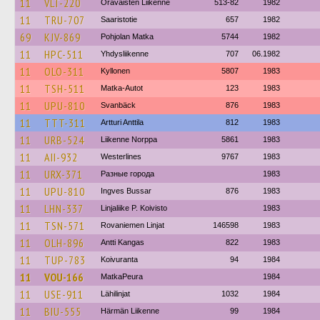
11
VLT-220
Oravaisten Liikenne
513-82
1982
11
TRU-707
Saaristotie
657
1982
69
KJV-869
Pohjolan Matka
5744
1982
11
HPC-511
Yhdysliikenne
707
06.1982
11
OLO-311
Kyllonen
5807
1983
11
TSH-511
Matka-Autot
123
1983
11
UPU-810
Svanbäck
876
1983
11
TTT-311
Artturi Anttila
812
1983
11
URB-524
Liikenne Norppa
5861
1983
11
AII-932
Westerlines
9767
1983
11
URX-371
Разные города
1983
11
UPU-810
Ingves Bussar
876
1983
11
LHN-337
Linjaliike P. Koivisto
1983
11
TSN-571
Rovaniemen Linjat
146598
1983
11
OLH-896
Antti Kangas
822
1983
11
TUP-783
Koivuranta
94
1984
11
VOU-166
MatkaPeura
1984
11
USE-911
Lähilinjat
1032
1984
11
BIU-555
Härmän Liikenne
99
1984