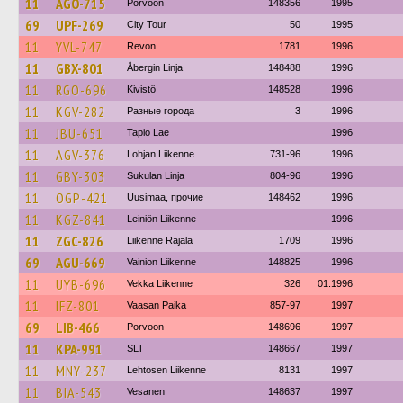
11
AGO-715
Porvoon
148356
1995
69
UPF-269
City Tour
50
1995
11
YVL-747
Revon
1781
1996
11
GBX-801
Åbergin Linja
148488
1996
11
RGO-696
Kivistö
148528
1996
11
KGV-282
Разные города
3
1996
11
JBU-651
Tapio Lae
1996
11
AGV-376
Lohjan Liikenne
731-96
1996
11
GBY-303
Sukulan Linja
804-96
1996
11
OGP-421
Uusimaa, прочие
148462
1996
11
KGZ-841
Leiniön Liikenne
1996
11
ZGC-826
Liikenne Rajala
1709
1996
69
AGU-669
Vainion Liikenne
148825
1996
11
UYB-696
Vekka Liikenne
326
01.1996
11
IFZ-801
Vaasan Paika
857-97
1997
69
LIB-466
Porvoon
148696
1997
11
KPA-991
SLT
148667
1997
11
MNY-237
Lehtosen Liikenne
8131
1997
11
BIA-543
Vesanen
148637
1997