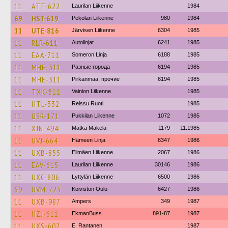
11
ATT-622
Laurilan Liikenne
1984
69
HST-619
Pekolan Liikenne
980
1984
11
UTE-816
Järvisen Liikenne
6304
1985
11
RLR-611
Autolinjat
6241
1985
11
EAA-711
Someron Linja
6188
1985
11
MHE-311
Разные города
6194
1985
11
MHE-311
Pirkanmaa, прочие
6194
1985
11
TXK-511
Vainion Liikenne
1985
11
HTL-332
Reissu Ruoti
1985
11
USR-171
Pukkilan Liikenne
1072
1985
11
XJN-494
Matka Mäkelä
1179
11.1985
11
UVJ-664
Hämeen Linja
6347
1986
11
UXB-855
Elimäen Liikenne
2067
1986
11
EAV-615
Laurilan Liikenne
30146
1986
11
UXC-806
Lyttylän Liikenne
6500
1986
69
UVM-725
Koiviston Oulu
6427
1986
11
UXB-987
Ampers
349
1987
11
HZJ-611
EkmanBuss
891-87
1987
11
UXS-602
E. Rantanen
1987