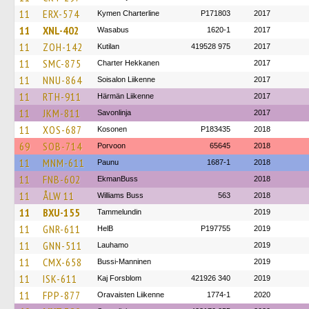
11
ERX-574
Kymen Charterline
P171803
2017
11
XNL-402
Wasabus
1620-1
2017
11
ZOH-142
Kutilan
419528 975
2017
11
SMC-875
Charter Hekkanen
2017
11
NNU-864
Soisalon Liikenne
2017
11
RTH-911
Härmän Liikenne
2017
11
JKM-811
Savonlinja
2017
11
XOS-687
Kosonen
P183435
2018
69
SOB-714
Porvoon
65645
2018
11
MNM-611
Paunu
1687-1
2018
11
FNB-602
EkmanBuss
2018
11
ÅLW 11
Williams Buss
563
2018
11
BXU-155
Tammelundin
2019
11
GNR-611
HelB
P197755
2019
11
GNN-511
Lauhamo
2019
11
CMX-658
Bussi-Manninen
2019
11
ISK-611
Kaj Forsblom
421926 340
2019
11
FPP-877
Oravaisten Liikenne
1774-1
2020