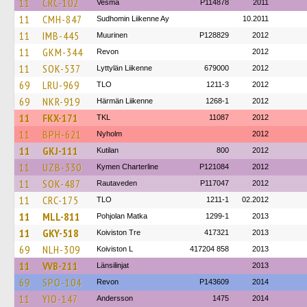
11
CRC-102
Vesma
P114878
2011
11
CMH-847
Sudhomin Liikenne Ay
10.2011
11
IMB-445
Muurinen
P128829
2012
11
GKM-344
Revon
2012
11
SOK-537
Lyttylän Liikenne
679000
2012
69
LRU-969
TLO
1211-3
2012
69
NKR-919
Härmän Liikenne
1268-1
2012
11
FKX-171
TKL
11087
2012
11
BPH-621
Nyholm
2012
11
GKJ-111
Kutilan
800
2012
11
UZB-330
Kymen Charterline
P121084
2012
11
SOK-487
Rautaveden
P117047
2012
11
CRC-175
TLO
1211-1
02.2012
11
MLL-811
Pohjolan Matka
1299-1
2013
11
GKY-518
Koiviston Tre
417321
2013
69
NLH-309
Koiviston L
417204 858
2013
11
VVB-211
Länsilinjat
2013
69
SPO-104
Revon
P143609
2014
11
YIO-147
Andersson
1475
2014