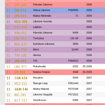
11
OVI-242
Pekolan Liikenne
2006
11
OXI-676
Vekka Liikenne
P060905
2006
11
LYS-313
Matka-Niinimäki
71
2006
11
HCG-496
Liikenne Vuorela
2006
11
HXY-868
Laitinen
2006
11
VVA-911
Härmän Liikenne
6406
2006
11
ERF-911
Turkubus
131-06
2006
11
RRS-635
Kylmäsen Liikenne
3695
2006
11
AAI-790
Mörö
11444
2006
11
TPI-101
Vesma
2006
69
OXI-694
TKL
P060923
2006
11
LMJ-977
Rukahuolto
6332
05.2006
11
JJT-311
Nobina Finland
3669
06.2006
11
CGN-636
Nevakivi
6569
2007
11
VEZ-111
Åbergin Linja
P061444
2007
11
GKM-346
Matka Mäkelä
P070188
2007
11
NIC-761
Liikenne Seppälä
P071822
2007
11
BST-357
Henriksson
6385
2007