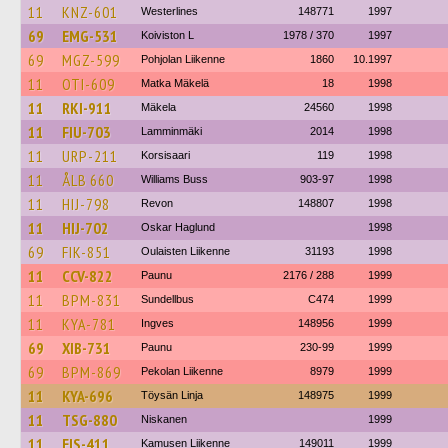
11
KNZ-601
Westerlines
148771
1997
69
EMG-531
Koiviston L
1978 / 370
1997
69
MGZ-599
Pohjolan Liikenne
1860
10.1997
11
OTI-609
Matka Mäkelä
18
1998
11
RKI-911
Mäkela
24560
1998
11
FIU-703
Lamminmäki
2014
1998
11
URP-211
Korsisaari
119
1998
11
ÅLB 660
Williams Buss
903-97
1998
11
HIJ-798
Revon
148807
1998
11
HIJ-702
Oskar Haglund
1998
69
FIK-851
Oulaisten Liikenne
31193
1998
11
CCV-822
Paunu
2176 / 288
1999
11
BPM-831
Sundellbus
C474
1999
11
KYA-781
Ingves
148956
1999
69
XIB-731
Paunu
230-99
1999
69
BPM-869
Pekolan Liikenne
8979
1999
11
KYA-696
Töysän Linja
148975
1999
11
TSG-880
Niskanen
1999
11
EIS-411
Kamusen Liikenne
149011
1999