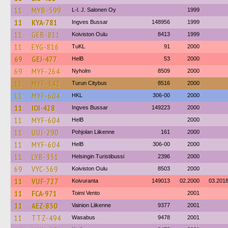
11
MYB-599
L-l. J. Salonen Oy
1999
11
KYA-781
Ingves Bussar
148956
1999
11
GEB-811
Koiviston Oulu
8413
1999
11
EYG-816
TuKL
91
2000
69
GEJ-477
HelB
53
2000
69
MYF-264
Nyholm
8509
2000
11
MYF-342
Turun Citybus
8516
2000
11
MYF-604
HKL
306-00
2000
11
IOI-428
Ingves Bussar
149223
2000
11
MYF-604
HelB
2000
11
UUJ-290
Pohjolan Liikenne
161
2000
11
MYF-604
HelB
306-00
2000
11
LYB-351
Helsingin Turistibussi
2396
2000
69
VYC-569
Koiviston Oulu
8503
2000
11
VUF-727
Koivuranta
149013
02.2000
03.201
11
FCA-971
Toimi Vento
2001
11
AEZ-850
Vainion Liikenne
9377
2001
11
TTZ-494
Wasabus
9478
2001