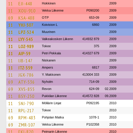
11
EJI-448
Hokkinen
2009
11
XOU-910
Vekka Liikenne
P090200
2009
69
KSA-488
OTP
653-09
2009
11
YHJ-507
Koiviston L
6860
2009
11
LPZ-524
Muurinen
2009
11
LYY-545
Valkeakosken Liikenn
414932 879
2009
11
LOZ-989
Tokee
375
2009
11
AIP-59
Petri Pekkala
414327 679
2009
11
IJB-147
Niskanen
2009
11
ITZ-359
Ampers
6817
2009
11
JGX-786
Y. Makkonen
413004 333
2009
69
ATY-536
Nyholm
714-09
2009
69
XVS-855
Revon
624-09
02.2009
11
BSY-250
Pukkilan Liikenne
414572 828
09.2009
11
SNJ-790
Möllärin Linjat
P092195
2010
11
RPL-217
Tokee
2010
69
RPM-483
Pohjolan Matka
1078-1
2010
69
ZMR-107
Vekka Liikenne
P102358
2010
11
EKI-820
Peimarin Liikenne
2010