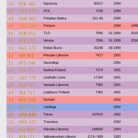
11
BFB-401
Saresma
30417
1990
69
OSS-975
STA
7245
1990
69
VUU-965
Pohjolan Matka
312-90
1990
69
THU-369
Förbom
1990
199
11
BFB-111
TLO
7095
01.1990
201
11
BFB-111
Vesma
7095
01.1990
201
11
NAE-573
Etelan Bussi
30248
09.1990
11
VBI-411
Pekolan Liikenne
7417
1991
11
AFS-548
Savonlinja
1991
11
IFO-772
Nobina Finland
7274
1991
11
CAS-778
Lindholm Lines
17184
1991
69
JBA-713
Vantaan Liikenne
7382
1991
69
JBA-713
Linjebuss Finland
7382
1991
11
KFG-150
Nyholm
1992
11
MFT-571
Lähilinjat
1992
11
UFO-444
Tokee
147933
1992
11
MFP-257
Transbus
1992
11
AEI-939
Härmän Liikenne
148044
1993
11
RFR-171
Valkeakosken Liikenn
1174 / 069
1993