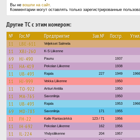
Вы не
вошли на сайт
.
Комментарии могут оставлять только зарегистрированные пользов
Другие ТС с этим номером:
№
Гос.№
Предприятие
Зав.№
Постр.
Утил
11
LBE-611
Veljekset Salmela
11
XBJ-260
K-S Liikenne
69
HJ-490
Paunu
1937
11
HA-419
Pekolan Liikenne
1938
11
UB-493
Rajala
227
1949
196
11
HJ-999
Vekka Liikenne
1950
11
TO-922
Artturi Anttila
1950
11
MA-765
Savonlinja
1950
11
UB-493
Rajala
1953
196
69
MD-783
Savonlinja
171
1955
11
FH-22
Kalle Rantasärkkä
123 / 71
1956
11
IH-692
Pekolan Liikenne
162
1956
11
IL-224
Yhdysliikenne
204
1957