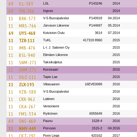
69
ILL-583
LSL
P143246
2014
69
YIN-266
Ingves
2014
11
BRK-573
V-S Bussipalvelut
P140918
04.2014
11
MRS-766
Järvisen Liikenne
P144697
05.2014
69
UYS-468
Koiviston Oulu
3614
07.2014
11
TZR-111
TuKL
417319 8960
2015
11
IMB-476
L-l. J. Salonen Oy
2015
11
BSL-940
Elimäen Liikenne
2015
11
SNM-271
Taksikuljetus
2015
11
SNM-271
Korsisaari
2015
11
OUZ-111
Tapio Lae
2015
11
ZLX-195
Viitasaaren
16EVE0089
2016
11
VZB-580
V-S Bussipalvelut
2016
11
CRX-962
Laitinen
2016
11
CKA-267
Ventoniemi
2016
11
FMS-334
Rytkönen
6055649
2016
69
SNS-469
Paunu
1528-4
2016
11
NMV-449
Porvoon
1515-2
04.2016
11
CKT-297
Porin Linjat
420162
2017