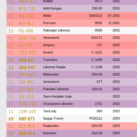
11
MKH-671
Kutilan
9473
2001
11
BYS-721
Antti Kangas
336-00
2001
11
IKE-202
Möttö
S000213
07.2001
11
IKV-912
Porvoon
9505
11.2001
11
FJL-686
Pakkalan Liikenne
9589
2002
11
GEU-710
Ventoniemi
520171
2002
11
JIJ-752
Ampers
747
2002
11
TEZ-932
Kivistö
C-1101
2002
11
SKA-861
Turkubus
C-1189
2002
11
SKA-947
Liikenne Rajala
C-1108
2002
11
SRF-660
Makkonen
626-03
2002
11
CIU-932
Ventoniemi
677
2002
11
CFJ-911
Pukkilan Liikenne
528-02
2002
11
ILK-532
Savo-Karjalan Linja
2002
11
TYX-230
Oravaisten Liikenne
2731
2002
11
LSM-103
TaxiLady
580
2003
69
HXY-873
Saaga Travel
P030112
2003
11
KLY-910
Paakinaho
625-03
2003
11
XSF-914
Kosonen
616-03
2003