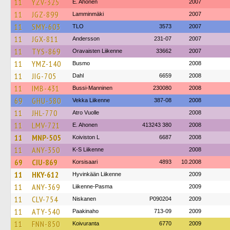
11
YZV-325
E. Ahonen
2007
11
JGZ-899
Lamminmäki
2007
11
SMY-603
TLO
3573
2007
11
JGX-811
Andersson
231-07
2007
11
TYS-869
Oravaisten Liikenne
33662
2007
11
YMZ-140
Busmo
2008
11
JIG-705
Dahl
6659
2008
11
IMB-431
Bussi-Manninen
230080
2008
69
GHU-580
Vekka Liikenne
387-08
2008
11
JHL-770
Atro Vuolle
2008
11
LMV-721
E. Ahonen
413243 380
2008
11
MNP-505
Koiviston L
6687
2008
11
ANY-350
K-S Liikenne
2008
69
CIU-869
Korsisaari
4893
10.2008
11
HKY-612
Hyvinkään Liikenne
2009
11
ANY-369
Liikenne-Pasma
2009
11
CLV-754
Niskanen
P090204
2009
11
ATY-540
Paakinaho
713-09
2009
11
FNN-850
Koivuranta
6770
2009