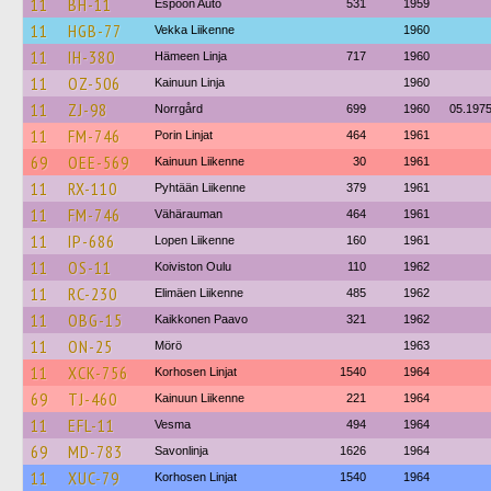
11
BH-11
Espoon Auto
531
1959
11
HGB-77
Vekka Liikenne
1960
11
IH-380
Hämeen Linja
717
1960
11
OZ-506
Kainuun Linja
1960
11
ZJ-98
Norrgård
699
1960
05.197
11
FM-746
Porin Linjat
464
1961
69
OEE-569
Kainuun Liikenne
30
1961
11
RX-110
Pyhtään Liikenne
379
1961
11
FM-746
Vähärauman
464
1961
11
IP-686
Lopen Liikenne
160
1961
11
OS-11
Koiviston Oulu
110
1962
11
RC-230
Elimäen Liikenne
485
1962
11
OBG-15
Kaikkonen Paavo
321
1962
11
ON-25
Mörö
1963
11
XCK-756
Korhosen Linjat
1540
1964
69
TJ-460
Kainuun Liikenne
221
1964
11
EFL-11
Vesma
494
1964
69
MD-783
Savonlinja
1626
1964
11
XUC-79
Korhosen Linjat
1540
1964