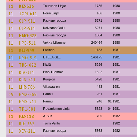
11
KIZ-336
Tourusen Linjat
1735
1980
11
TOM-611
Porin Linjat
166
1980
11
OJP-911
Разные города
5271
1980
11
OJP-911
Koiviston Oulu
5271
1980
11
HMO-428
Разные города
1684
1980
11
HPE-511
Vekka Liikenne
240464
1980
11
KEJ-949
Laitinen
1133
1981
11
UMO-991
ETELA-SLL
146175
1981
11
TRB-622
Kittilä
5296
1981
11
RJA-311
Eino Tuomala
1822
1981
11
KLN-411
Kuopion
5428
1981
11
LHR-706
Viitasaaren
483
1981
69
HMX-269
Paunu
251
1981
11
HMX-211
Paunu
246
01.1981
11
TPL-881
Rovaniemen Linjat
5323
04.1981
11
IOZ-118
A-Bus
705
1982
11
RJE-352
Toimi Vento
1982
11
XEV-211
Разные города
5563
1982