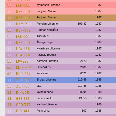
11
ECN-511
Kylmäsen Liikenne
1987
11
UXS-111
Pohjolan Matka
1987
11
UXS-111
Pohjolan Matka
1987
11
HXM-211
Pekolan Liikenne
897-87
1987
11
BCP-832
Ragnar Norrgård
1987
11
ECN-511
Turkubus
1987
11
UXS-111
Åbergin Linja
1987
11
LKA-188
Kylmäsen Liikenne
1987
11
LKA-188
Разные города
1987
11
LJV-292
Ketosen Liikenne
2172
1987
69
RNO-869
Onni Vilkas
2181
1987
69
BHP-877
Korsisaari
6671
1987
11
ZCJ-316
Sirolan Liikenne
112-88
1988
11
ZCJ-316
LSL
112-88
1988
11
KIP-210
Mynäliikenne
30294
1988
11
GBE-231
Lamminmäki
13355
1988
11
OPO-343
Karhun Liikenne
1988
11
EJO-411
Porin Linjat
507
1988