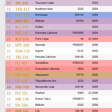
11
SYL-202
Tourusen Linjat
2003
11
ZKB-615
Ikaalisten Auto
3162
2004
11
VOG-525
Korsisaari
804-04
2004
11
MNY-937
Mäkela
26764
2004
11
BCI-519
Kutilan
2004
11
RRE-582
Kokkolan Liikenne
P043095
2004
11
KLF-376
Porin Linjat
45
12.2004
11
UPF-268
Niemelä
P058207
2005
11
OUN-526
Ingves
6131
2005
11
ZBI-216
Pekolan Liikenne
939-05
2005
11
FLL-465
Sundellbus
P056153
2005
11
MMR-418
Oravaisten Liikenne
3554
2005
11
UBY-600
Viitasaaren
79774
2005
11
IOI-503
Tilausliikenne Are
3220
2005
69
FHU-769
Westendin Linja
918-05
2005
11
FLY-211
Raahen
3363
12.2005
11
IMB-198
Rukan Taksi
P058873
2006
11
IOJ-204
Mäkela
6320
2006
11
FHP-345
LSL
160-06
2006