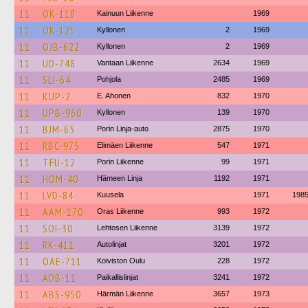
11
OK-118
Kainuun Liikenne
1969
11
OK-125
Kyllonen
2
1969
11
OJB-622
Kyllonen
2
1969
11
UD-748
Vantaan Liikenne
2634
1969
11
SLI-64
Pohjola
2485
1969
11
KUP-2
E. Ahonen
832
1970
11
UPB-960
Kyllonen
139
1970
11
BJM-65
Porin Linja-auto
2875
1970
11
RBC-975
Elimäen Liikenne
547
1971
11
TFU-12
Porin Liikenne
99
1971
11
HOM-40
Hämeen Linja
1192
1971
11
LVD-84
Kuusela
1971
198
11
AAM-170
Oras Liikenne
993
1972
11
SOI-30
Lehtosen Liikenne
3139
1972
11
RK-411
Autolinjat
3201
1972
11
OAE-711
Koiviston Oulu
228
1972
11
ADB-11
Paikallislinjat
3241
1972
11
ABS-950
Härmän Liikenne
3657
1973