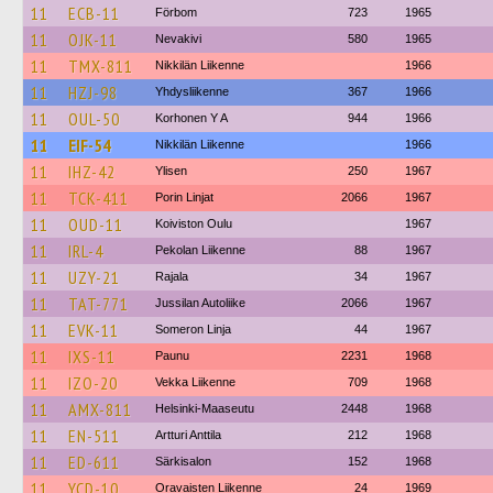
11
ECB-11
Förbom
723
1965
11
OJK-11
Nevakivi
580
1965
11
TMX-811
Nikkilän Liikenne
1966
11
HZJ-98
Yhdysliikenne
367
1966
11
OUL-50
Korhonen Y A
944
1966
11
EIF-54
Nikkilän Liikenne
1966
11
IHZ-42
Ylisen
250
1967
11
TCK-411
Porin Linjat
2066
1967
11
OUD-11
Koiviston Oulu
1967
11
IRL-4
Pekolan Liikenne
88
1967
11
UZY-21
Rajala
34
1967
11
TAT-771
Jussilan Autoliike
2066
1967
11
EVK-11
Someron Linja
44
1967
11
IXS-11
Paunu
2231
1968
11
IZO-20
Vekka Liikenne
709
1968
11
AMX-811
Helsinki-Maaseutu
2448
1968
11
EN-511
Artturi Anttila
212
1968
11
ED-611
Särkisalon
152
1968
11
YCD-10
Oravaisten Liikenne
24
1969