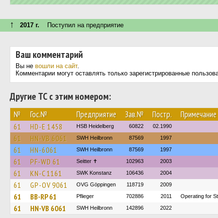
↑
2017 г.
Поступил на предприятие
Ваш комментарий
Вы не
вошли на сайт
.
Комментарии могут оставлять только зарегистрированные пользов
Другие ТС с этим номером:
№
Гос.№
Предприятие
Зав.№
Постр.
Примечание
61
HD-E 1458
HSB Heidelberg
60822
02.1990
61
HN-VB 6061
SWH Heilbronn
87569
1997
61
HN-6061
SWH Heilbronn
87569
1997
61
PF-WD 61
Seitter ✝
102963
2003
61
KN-C 1161
SWK Konstanz
106436
2004
61
GP-OV 9061
OVG Göppingen
118719
2009
61
BB-RP 61
Pflieger
702886
2011
Operating for S
61
HN-VB 6061
SWH Heilbronn
142896
2022