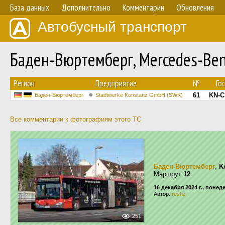
База данных
Дополнительно
Комментарии
Обновления
Автобусный транспорт
Баден-Вюртемберг, Mercedes-Ben
Регион
Предприятие
№
Го
61
KN-C
Баден-Вюртемберг
Stadtwerke Konstanz GmbH (SWK)
Все комментарии к фотографиям этого ТС
Баден-Вюртемберг
,
K
Маршрут
12
16 декабря 2024 г., поне
Автор:
reshz
251