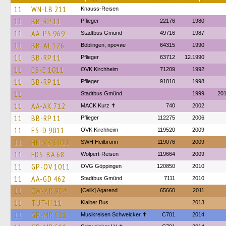
11
WN-LB 211
Knauss-Reisen
11
BB-RP 11
Pflieger
22176
1980
11
AA-PS 969
Stadtbus Gmünd
49716
1987
11
BB-AL 126
Böblingen, прочие
64315
1990
11
BB-RP 11
Pflieger
63712
12.1990
11
ES-E 1011
OVK Kirchheim
71209
1992
11
BB-RP 11
Pflieger
91810
1998
11
Stadtbus Gmünd
1999
20
11
AA-AK 712
MACK Kurz ✝
740
2002
11
BB-RP 11
Pflieger
112275
2006
11
ES-D 9011
OVK Kirchheim
119520
2009
11
HN-VB 6011
SWH Heilbronn
119076
2009
11
FDS-BA 68
Wolpert-Reisen
119664
2009
11
GP-OV 1011
OVG Göppingen
120850
2010
11
AA-GD 462
Stadtbus Gmünd
7111
2010
11
CW-AR 984
[Celik] Agarend
65660
2011
11
TUT-H 11
Klaiber Bus
2013
11
GP-MR 611
Musikreisen Schweicker ✝
C701
2014