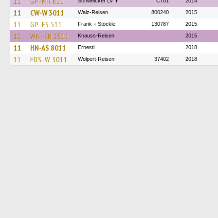
11
GP-MR 611
Schweicker LV ✝
C701
2014
11
CW-W 3011
Walz-Reisen
800240
2015
11
GP-FS 511
Frank + Stöckle
130787
2015
11
WN-KN 1511
Knauss-Reisen
2015
11
HN-AS 8011
Ernesti
2018
11
FDS-W 3011
Wolpert-Reisen
37402
2018