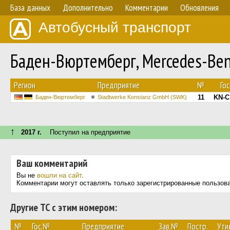
База данных
Дополнительно
Комментарии
Обновления
Автобусный транспорт
Баден-Вюртемберг, Mercedes-Ben
Регион
Предприятие
№
Го
11
KN-C
Баден-Вюртемберг
Stadtwerke Konstanz GmbH (SWK)
↑
2017 г.
Поступил на предприятие
Ваш комментарий
Вы не
вошли на сайт
.
Комментарии могут оставлять только зарегистрированные пользов
Другие ТС с этим номером:
№
Гос.№
Предприятие
Зав.№
Постр.
Ути