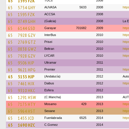
65
1595 FZK
TUCs
2008
65
5754 GHY
AUVASA
5633
2008
http
65
1595 FZK
ACCSA
2008
65
0749 GHH
(Galicia)
2008
La E
65
6144 GSD
Garayar
701682
2009
http
65
7928 GZV
InterBus
2010
http
65
2769 GTZ
Prisei
2010
http
65
0838 GWZ
Beltran
2010
http
65
7928 GZV
LYCAR
2010
https
65
9506 HJP
Ultramar
2011
65
9621 HPG
Premier
2011
http
65
5153 HJP
(Andalucía)
2012
Aut
65
7461 HJX
Daibus
2012
http
65
9310 HKC
Esfera
2012
65
1291 HSW
(C.Mancha)
2013
AUT
65
7175 HTY
Mosamo
429
2013
http
65
5964 HST
Seoane
2013
http
65
1455 JCD
Fuenlabrada
6525
2014
https
65
1690 HZC
C.Gomez
2014