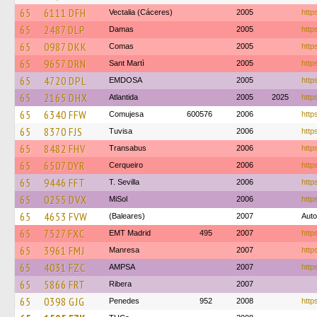
65
6111 DFH
Vectalia (Cáceres)
2005
http
65
2487 DLP
Damas
2005
http
65
0987 DKK
Comas
2005
http
65
9657 DRN
Sant Martì
2005
http
65
4720 DPL
EMDOSA
2005
http
65
2165 DHX
Atlantida
2005
2025
http
65
6340 FFW
Comujesa
600576
2006
http
65
8370 FJS
Tuvisa
2006
http
65
8482 FHV
Transabus
2006
http
65
6507 DYR
Cerqueiro
2006
http
65
9446 FFT
T. Sevilla
2006
http
65
0255 DVX
MiSol
2006
https
65
4653 FVW
(Baleares)
2007
Auto
65
7527 FXC
EMT Madrid
495
2007
http
65
3961 FMJ
Manresa
2007
http
65
4031 FZC
AMPSA
2007
http
65
5866 FRT
Ribera
2007
65
0398 GJG
Penedes
952
2008
http