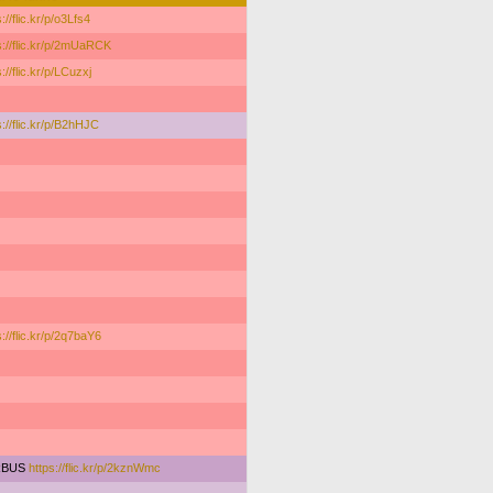
://flic.kr/p/o3Lfs4
s://flic.kr/p/2mUaRCK
://flic.kr/p/LCuzxj
s://flic.kr/p/B2hHJC
s://flic.kr/p/2q7baY6
RBUS
https://flic.kr/p/2kznWmc