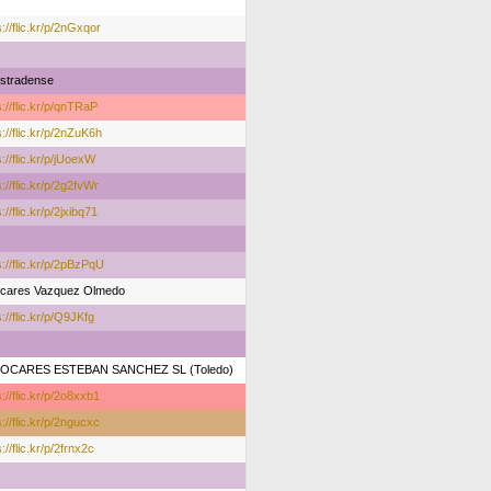
s://flic.kr/p/2nGxqor
stradense
s://flic.kr/p/qnTRaP
s://flic.kr/p/2nZuK6h
s://flic.kr/p/jUoexW
s://flic.kr/p/2g2fvWr
://flic.kr/p/2jxibq71
s://flic.kr/p/2pBzPqU
ocares Vazquez Olmedo
s://flic.kr/p/Q9JKfg
OCARES ESTEBAN SANCHEZ SL (Toledo)
s://flic.kr/p/2o8xxb1
s://flic.kr/p/2ngucxc
://flic.kr/p/2frnx2c