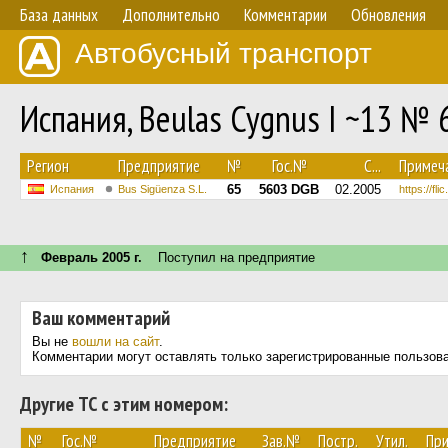
База данных
Дополнительно
Комментарии
Обновления
Автобусный транспорт
Испания, Beulas Cygnus I ~13 № 
Регион
Предприятие
№
Гос.№
С...
Примеч
65
5603 DGB
02.2005
Испания
Bus Sigüenza S.L.
https://fl
↑
Февраль 2005 г.
Поступил на предприятие
Ваш комментарий
Вы не
вошли на сайт
.
Комментарии могут оставлять только зарегистрированные пользов
Другие ТС с этим номером:
№
Гос.№
Предприятие
Зав.№
Постр.
Утил.
Пр