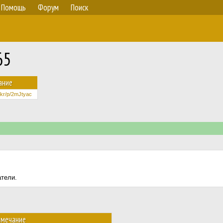
Помощь
Форум
Поиск
65
ание
ic.kr/p/2mJtyac
атели.
имечание