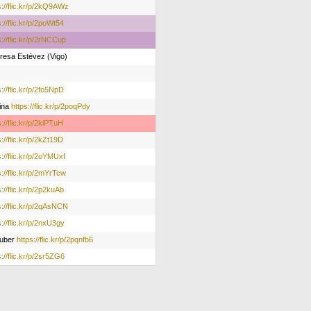
s://flic.kr/p/2kQ9AWz
s://flic.kr/p/2poWt54
s://flic.kr/p/2rNCCup
esa Estévez (Vigo)
s://flic.kr/p/2fo5NpD
ina
https://flic.kr/p/2poqPdy
s://flic.kr/p/2kiPTuH
s://flic.kr/p/2kZt19D
s://flic.kr/p/2oYMUxf
s://flic.kr/p/2mYrTcw
s://flic.kr/p/2p2kuAb
s://flic.kr/p/2qAsNCN
s://flic.kr/p/2nxU3gy
cuber
https://flic.kr/p/2pqnfb6
s://flic.kr/p/2sr5ZG6