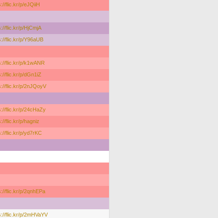
://flic.kr/p/eJQiiH
s://flic.kr/p/HjCmjA
s://flic.kr/p/Y96aUB
s://flic.kr/p/k1wANR
s://flic.kr/p/dGn1iZ
s://flic.kr/p/2nJQoyV
s://flic.kr/p/24cHaZy
://flic.kr/p/hagniz
s://flic.kr/p/yd7rKC
s://flic.kr/p/2qnhEPa
s://flic.kr/p/2mHVaYV