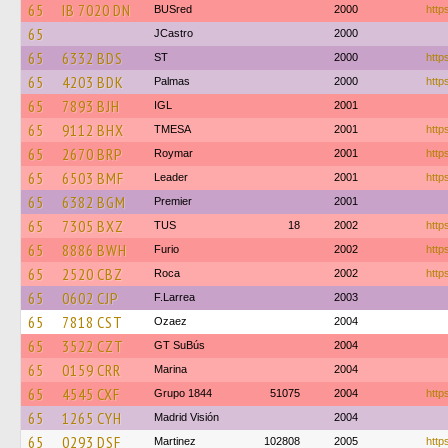
65
IB 7020 DN
BUSred
2000
https
65
JCastro
2000
65
6332 BDS
ST
2000
http
65
4203 BDK
Palmas
2000
http
65
7893 BJH
IGL
2001
65
9112 BHX
TMESA
2001
http
65
2670 BRP
Roymar
2001
http
65
6503 BMF
Leader
2001
http
65
6382 BGM
Premier
2001
65
7305 BXZ
TUS
18
2002
http
65
8886 BWH
Furio
2002
https
65
2520 CBZ
Roca
2002
http
65
0602 CJP
F.Larrea
2003
65
7818 CST
Ozaez
2004
65
3522 CZT
GT SuBús
2004
65
0159 CRR
Marina
2004
65
4545 CXF
Grupo 1844
51075
2004
http
65
1265 CYH
Madrid Visión
2004
65
0293 DSF
Martinez
102808
2005
http