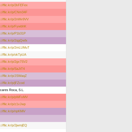
s://flic.kr/p/2kFEFex
s://flic.kr/p/CNm34F
s://flic.kr/p/2nWv9VV
s://flic.kr/p/FywbhK
s://flic.kr/p/P1b31P
s://flic.kr/p/2qgQwfx
s://flic.kr/p/2mLUMuT
s://flic.kr/p/okTpUA
s://flic.kr/p/2gx7SV2
s://flic.kr/p/SaJtT4
s://flic.kr/p/JSWaqZ
://flic.kr/p/jFZcod
cares Roca, S.L.
s://flic.kr/p/pWFxMV
s://flic.kr/p/z1vJwp
s://flic.kr/p/npKMiV
s://flic.kr/p/2jwmjEQ