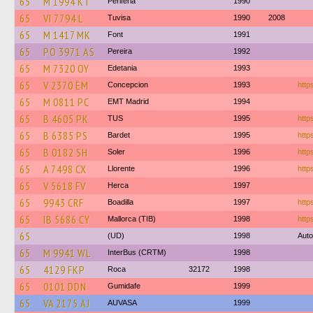
65
M 1994 KT
Periferia
1990
65
VI 7794 L
Tuvisa
1990
2008
65
M 1417 MK
Font
1991
65
PO 3971 AS
Pereira
1992
65
M 7320 OY
Edetania
1993
65
V 2370 EM
Concepcion
1993
https
65
M 0811 PC
EMT Madrid
1994
65
B 4605 PK
TUS
1995
http
65
B 6385 PS
Bardet
1995
http
65
B 0182 SH
Soler
1996
http
65
A 7498 CX
Llorente
1996
http
65
V 5618 FV
Herca
1997
65
9943 CRF
Boadilla
1997
http
65
IB 5686 CY
Mallorca (TIB)
1998
http
65
(UD)
1998
Auto
65
M 9941 WL
InterBus (CRTM)
1998
65
4129 FKP
Roca
32172
1998
65
0101 DDN
Gumidafe
1999
65
VA 2175 AJ
AUVASA
1999