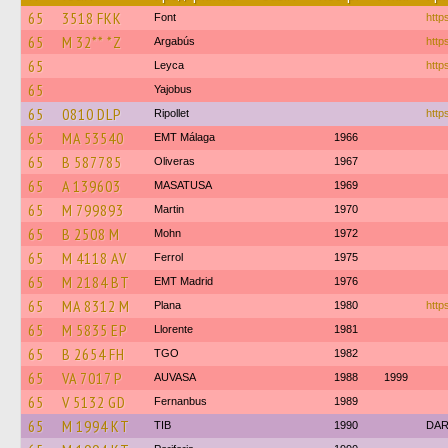
65
3518 FKK
Font
https
65
M 32** *Z
Argabús
http
65
Leyca
https
65
Yajobus
65
0810 DLP
Ripollet
http
65
MA 53540
EMT Málaga
1966
65
B 587785
Oliveras
1967
65
A 139603
MASATUSA
1969
65
M 799893
Martin
1970
65
B 2508 M
Mohn
1972
65
M 4118 AV
Ferrol
1975
65
M 2184 BT
EMT Madrid
1976
65
MA 8312 M
Plana
1980
http
65
M 5835 EP
Llorente
1981
65
B 2654 FH
TGO
1982
65
VA 7017 P
AUVASA
1988
1999
65
V 5132 GD
Fernanbus
1989
65
M 1994 KT
TIB
1990
DA