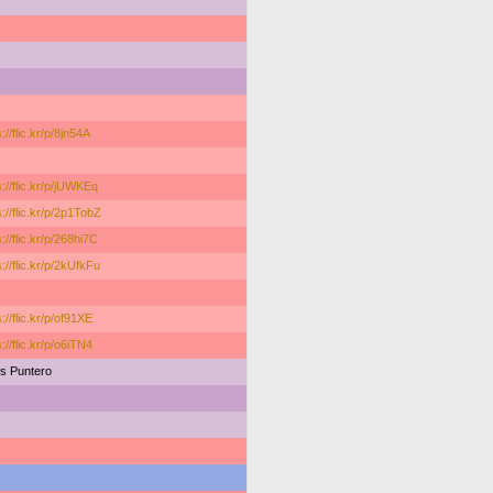
://flic.kr/p/8jn54A
s://flic.kr/p/jUWKEq
s://flic.kr/p/2p1TobZ
s://flic.kr/p/268hi7C
s://flic.kr/p/2kUfkFu
s://flic.kr/p/of91XE
s://flic.kr/p/o6iTN4
s Puntero