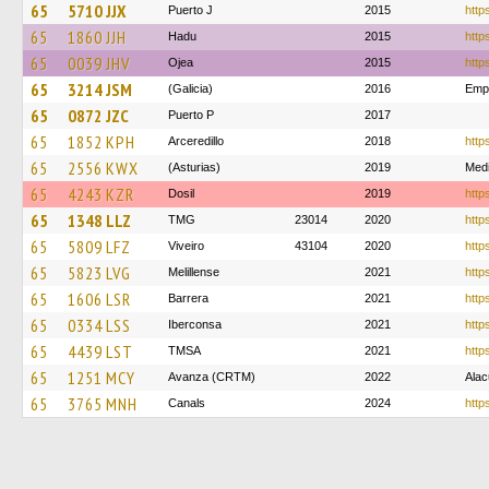
65
5710 JJX
Puerto J
2015
http
65
1860 JJH
Hadu
2015
http
65
0039 JHV
Ojea
2015
http
65
3214 JSM
(Galicia)
2016
Empr
65
0872 JZC
Puerto P
2017
65
1852 KPH
Arceredillo
2018
http
65
2556 KWX
(Asturias)
2019
Med
65
4243 KZR
Dosil
2019
http
65
1348 LLZ
TMG
23014
2020
http
65
5809 LFZ
Viveiro
43104
2020
http
65
5823 LVG
Melillense
2021
http
65
1606 LSR
Barrera
2021
http
65
0334 LSS
Iberconsa
2021
http
65
4439 LST
TMSA
2021
http
65
1251 MCY
Avanza (CRTM)
2022
Ala
65
3765 MNH
Canals
2024
http