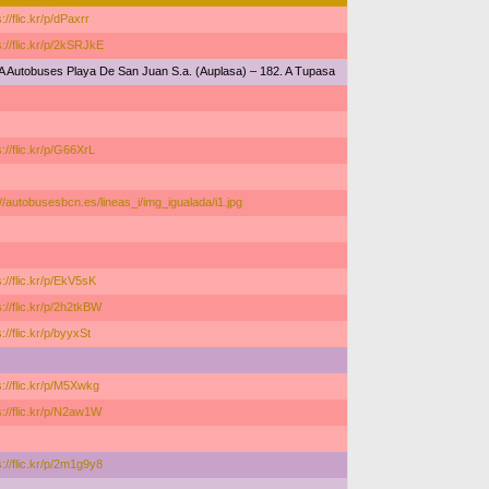
://flic.kr/p/dPaxrr
s://flic.kr/p/2kSRJkE
A Autobuses Playa De San Juan S.a. (Auplasa) – 182. A Tupasa
s://flic.kr/p/G66XrL
://autobusesbcn.es/lineas_i/img_igualada/i1.jpg
s://flic.kr/p/EkV5sK
s://flic.kr/p/2h2tkBW
://flic.kr/p/byyxSt
s://flic.kr/p/M5Xwkg
s://flic.kr/p/N2aw1W
s://flic.kr/p/2m1g9y8