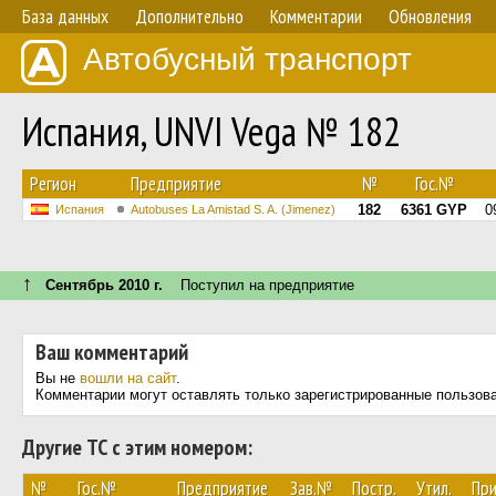
База данных
Дополнительно
Комментарии
Обновления
Автобусный транспорт
Испания, UNVI Vega № 182
Регион
Предприятие
№
Гос.№
182
6361 GYP
0
Испания
Autobuses La Amistad S. A. (Jimenez)
↑
Сентябрь 2010 г.
Поступил на предприятие
Ваш комментарий
Вы не
вошли на сайт
.
Комментарии могут оставлять только зарегистрированные пользов
Другие ТС с этим номером:
№
Гос.№
Предприятие
Зав.№
Постр.
Утил.
Пр