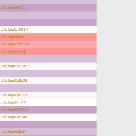
s://flic.kr/p/AfeTAg
s://flic.kr/p/2pRG1tP
://flic.kr/p/rtAoeJ
s://flic.kr/p/2mTXBPf
://flic.kr/p/2jtPpsD
s://flic.kr/p/2oTJMUZ
s://flic.kr/p/2qjEa3S
s://flic.kr/p/2iyHJUS
://flic.kr/p/2kfrVfP
s://flic.kr/p/HVZQLS
s://flic.kr/p/UnUwru
s://flic.kr/p/CdBcjM