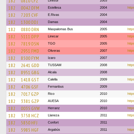
182
0810 CFZ
Linesur
2003
182
0042 DFM
Estellesa
2004
http
182
7203 CVF
E.Rivas
2004
182
1300 DDJ
Damas
2004
182
0880 DRN
Maspalomas Bus
2005
http
182
5111 DPP
Linecar
2005
https
182
7819 DSN
TGO
2005
http
182
2951 FMD
Oliveras
2007
https
182
8500 FYM
Izaro
2007
182
2641 GDD
TUSSAM
2008
http
182
8951 GBG
Alcala
2008
182
1418 GST
Calella
2009
http
182
4706 GSF
Fernanbus
2009
182
7017 GZP
Rico
2010
http
182
3381 GZP
AUESA
2010
https
182
0035 GVW
Herranz
2010
http
182
3758 HCZ
Llaneza
2011
http
182
5850 HFJ
Confort
2011
182
5985 HGF
Argabús
2011
http