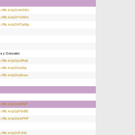
s://flic.kr/p/2s4nG8U
s://flic.kr/p/2rYsN5m
s://flic.kr/p/2nP2aWg
ra y Gonzalez
s://flic.kr/p/2pu3Rq5
://flic.kr/p/24JeiSa
s://flic.kr/p/2nu8cwo
s://flic.kr/p/2oNPAiP
s://flic.kr/p/2pF5nBE
s://flic.kr/p/2nckPHP
s://flic.kr/p/2rfF2Hk