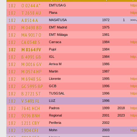
182
O 0244 A*
EMTUSA G
https
182
T 2658 AU
Plana
http
182
A 8514 A
MASATUSA
1972
1
>>> 
182
M 0498 BD
EMT Madrid
1975
182
MA 9017 O
EMT Málaga
1981
182
CA 0348 S
Carraca
1984
http
182
M 8164 FV
Pujol
1984
182
B 4991 GB
IGL
1984
http
182
M 0016 GV
Arriva M
1986
182
M 0574 HP
Martin
1987
182
M 6948 SG
Llorente
1995
http
182
GC 5995 BP
GCB
1996
http
182
B 2721 ST
TUSGSAL
1996
https
182
V 3491 FL
LUZ
1996
182
7641 HCH
Padros
1999
2018
http
182
9296 BNH
Regional
2001
2023
http
182
1211 CBY
Periferia
2002
182
1904 CFJ
Mohn
2003
http