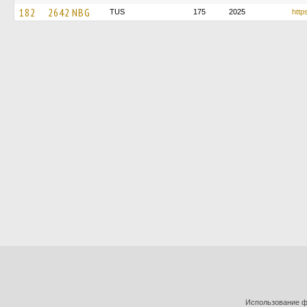
182
2642 NBG
TUS
175
2025
http
Использование фо