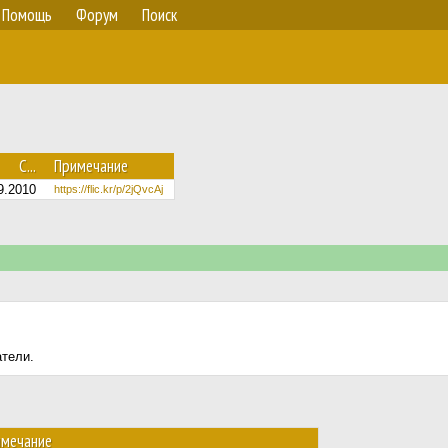
Помощь
Форум
Поиск
С...
Примечание
9.2010
https://flic.kr/p/2jQvcAj
атели.
имечание