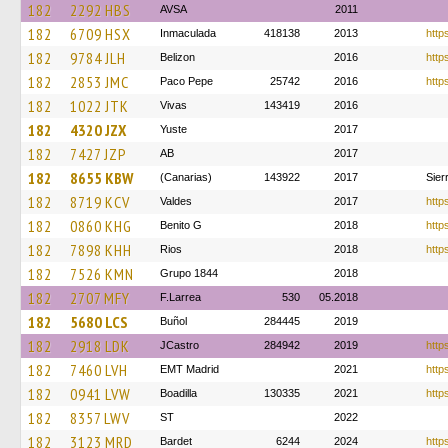
182
2292 HBS
AVSA
2011
182
6709 HSX
Inmaculada
418138
2013
http
182
9784 JLH
Belizon
2016
http
182
2853 JMC
Paco Pepe
25742
2016
http
182
1022 JTK
Vivas
143419
2016
182
4320 JZX
Yuste
2017
182
7427 JZP
AB
2017
182
8655 KBW
(Canarias)
143922
2017
Sier
182
8719 KCV
Valdes
2017
http
182
0860 KHG
Benito G
2018
https
182
7898 KHH
Rios
2018
http
182
7526 KMN
Grupo 1844
2018
182
2707 MFY
F.Larrea
530
05.2018
182
5680 LCS
Buñol
284445
2019
182
2918 LDK
JCastro
284942
2019
http
182
7460 LVH
EMT Madrid
2021
http
182
0941 LVW
Boadilla
130335
2021
http
182
8357 LWV
ST
2022
182
3123 MRD
Bardet
6244
2024
http