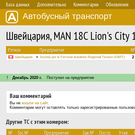
База данных
Дополнительно
Комментарии
Обновления
Автобусный транспорт
Швейцария, MAN 18C Lion's City 
Регион
Предприятие
№
2
Швейцария
Società per le Ferrovie Autolinee Regionali Ticinesi (FART)
↑
Декабрь 2020 г.
Поступил на предприятие
Ваш комментарий
Вы не
вошли на сайт
.
Комментарии могут оставлять только зарегистрированные пользов
Другие ТС с этим номером:
№
Гос.№
Предприятие
Зав.№
Постр.
Утил.