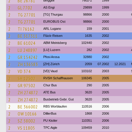
2
BE 26781
Binggeli
7602-2
1999
2
GL 7702
AS Engi
29899
1999
2
TG 27701
[TG] Thurgau
98866
2000
2
TG 27701
EUROBUS Ost
98866
2000
2
TI 76162
ARL Lugano
159
2001
2
BE 517311
Flück-Reisen
1635
2002
2
BE 61024
ABM Meinisberg
102440
2002
2
LU 248897
[LU] Luzern
282
2002
2
GR 154242
Pfosi Arosa
32880
2002
2
ZH 136583
[ZH] Zürich
2059
07.2002
12.2021
2
VD 374
[VD] Vaud
103102
2003
2
SH 12502
RVSH Schaffhausen
106345
2005
2
GR 97502
Chur Bus
290
2005
2
ZH 274872
ATE Bus
3620
2005
2
ZH 274872
Busbetrieb Gebr. Gut
3620
2005
2
BE 366002
RBS Worblaufen
110516
2006
2
OW 10166
DillierBus
1868
2006
2
SZ 58002
PU Kistler
110351
2006
2
VS 11805
TPC Aigle
109459
2010