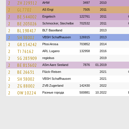
2
ZH 229312
AHW
3497
2010
2
GL 7702
AS Engi
7505
2011
2
BE 544002
Engeloch
122761
2011
2
BE 203026
Schmocker, Stechelbe
702532
2011
2
BL 198417
BLT Baselland
2013
2
SH 38002
VBSH Schaffhausen
126915
2013
2
GR 154242
Pfosi Arosa
703852
2014
2
TI 76162
ARL Lugano
132958
2016
2
SG 283909
regiobus
2019
2
BE 813602
ASm Aare Seeland
7876
01.2019
2
BE 26631
Flück-Reisen
2021
2
SH 38002
VBSH Schaffhausen
2021
2
ZG 88002
ZVB Zugerland
142430
2022
2
OW 10224
Разные города
500881
10.2022