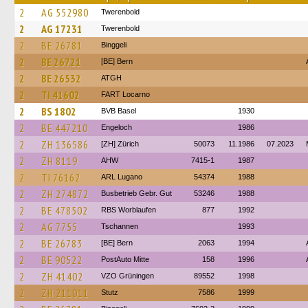
2
AG 552980
Twerenbold
2
AG 17231
Twerenbold
2
BE 26781
Binggeli
2
BE 26721
[BE] Bern
2
BE 26532
ATGH
2
TI 41602
FART Locarno
2
BS 1802
BVB Basel
1930
2
BE 447210
Engeloch
1986
2
ZH 136586
[ZH] Zürich
50073
11.1986
07.2023
2
ZH 8119
AHW
7415-1
1987
2
TI 76162
ARL Lugano
54374
1988
2
ZH 274872
Busbetrieb Gebr. Gut
53246
1988
2
BE 478502
RBS Worblaufen
877
1992
2
AG 7755
Tschannen
1993
2
BE 26783
[BE] Bern
2063
1994
2
BE 90522
PostAuto Mitte
158
1996
2
ZH 41402
VZO Grüningen
89552
1998
2
ZH 211011
Stutz
7586
1999