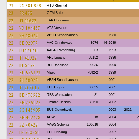
22
SG 381 888
RTB Rheintal
22
FR 483
GFM Bulle
22
TI 41622
FART Locarno
22
VD 184437
VTS Voyages
22
SH 38022
VBSH Schaffhausen
1980
22
BE 92977
AVG Grindelwald
8974
06.1989
22
LU 15050
AAGR Rothenburg
63
1993
22
TI 41922
ARL Lugano
85152
1996
22
BL 6439
BLT Baselland
90036
1999
22
ZH 556222
Maag
7582-2
1999
22
SH 38022
VBSH Schaffhausen
2001
22
TI 207013
TPL Lugano
99095
2001
22
BE 476522
RBS Worblaufen
81
2001
22
ZH 726122
Limmat Dietikon
33790
2002
22
SG 143903
BUS Ostschweiz
2003
2021
22
ZH 402478
AHW
18
2004
Z
22
SZ 70422
AAGS Schwyz
106616
2004
22
FR 300261
TPF Fribourg
2007