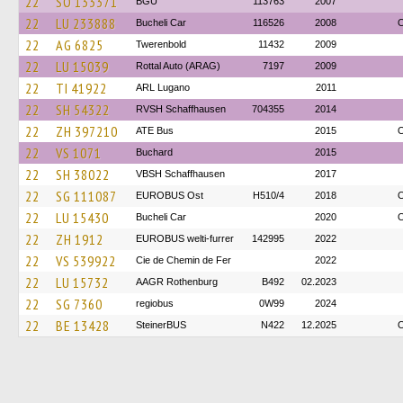
22
SO 133371
BGU
113763
2007
22
LU 233888
Bucheli Car
116526
2008
O
22
AG 6825
Twerenbold
11432
2009
22
LU 15039
Rottal Auto (ARAG)
7197
2009
22
TI 41922
ARL Lugano
2011
22
SH 54322
RVSH Schaffhausen
704355
2014
22
ZH 397210
ATE Bus
2015
O
22
VS 1071
Buchard
2015
22
SH 38022
VBSH Schaffhausen
2017
22
SG 111087
EUROBUS Ost
H510/4
2018
O
22
LU 15430
Bucheli Car
2020
O
22
ZH 1912
EUROBUS welti-furrer
142995
2022
22
VS 539922
Cie de Chemin de Fer
2022
22
LU 15732
AAGR Rothenburg
B492
02.2023
22
SG 7360
regiobus
0W99
2024
22
BE 13428
SteinerBUS
N422
12.2025
O