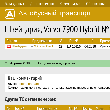
База данных
Дополнительно
Комментарии
Обновления
Автобусный транспорт
Швейцария, Volvo 7900 Hybrid №
Регион
Предприятие
№
Гос.№
С...
Приме
SB Trans GmbH
22
LU 15610
04.2018
Швейцария
Operati
↑
Апрель 2018 г.
Поступил на предприятие
Ваш комментарий
Вы не
вошли на сайт
.
Комментарии могут оставлять только зарегистрированные пользов
Другие ТС с этим номером:
№
Гос.№
Предприятие
Зав.№
Постр.
Утил.