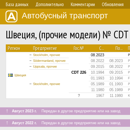
База данных
Дополнительно
Комментарии
Обновления
Автобусный транспорт
Швеция, (прочие модели) № CDT
Регион
Предприятие
Гос.№
С...
По...
08.2023
Stockholm, прочие
P
08.2022
08.2023
Södermanland, прочие
P
09.2015
08.2022
Uppsala, прочие
P
CDT 226
10.1994
09.2015
P
Швеция
01.1993
10.1994
F
05.1989
01.1993
Stockholm, прочие
P
11.1980
05.1989
P
?
1967
11.1980
K
↑
Август 2023 г.
Передан в другое предприятие или на завод
↑
Август 2022 г.
Передан в другое предприятие или на завод