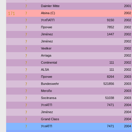
?
Daimler Mitte
2001
171
?
Alsina (C)
2002
?
УглПАТП
9150
2002
?
Прочие
7852
2002
?
Jiménez
1447
2002
?
Jiménez
2002
?
Veelker
2002
?
Arriaga
2002
?
Continental
111
2002
?
ALSA
111
2002
?
Прочие
8264
2003
?
Bundeswehr
521856
2003
?
Meroño
2003
?
Socitransa
51038
2003
?
УглАТП
7471
2004
?
Jiménez
2004
?
Grand Class
2004
?
УглАТП
7471
2004