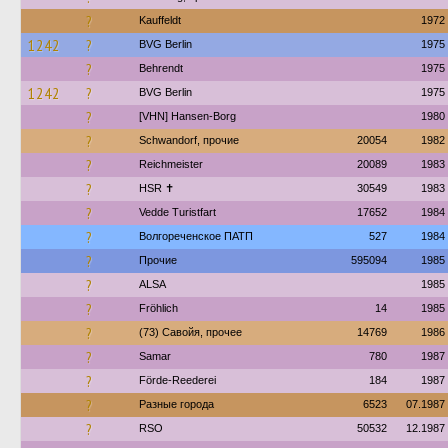
?
Kauffeldt
1972
1242
?
BVG Berlin
1975
?
Behrendt
1975
1242
?
BVG Berlin
1975
?
[VHN] Hansen-Borg
1980
?
Schwandorf, прочие
20054
1982
?
Reichmeister
20089
1983
?
HSR ✝︎
30549
1983
?
Vedde Turistfart
17652
1984
?
Волгореченское ПАТП
527
1984
?
Прочие
595094
1985
?
ALSA
1985
?
Fröhlich
14
1985
?
(73) Савойя, прочее
14769
1986
?
Samar
780
1987
?
Förde-Reederei
184
1987
?
Разные города
6523
07.1987
?
RSO
50532
12.1987