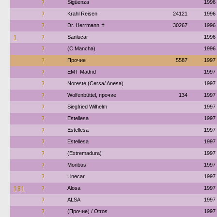
?
Sigüenza
1996
?
Krahl Reisen
24121
1996
?
Dr. Herrmann ✝︎
30267
1996
1
?
Sanlucar
1996
?
(C.Mancha)
1996
?
Прочие
5587
1997
?
EMT Madrid
1997
?
Noreste (Cersa/ Anesa)
1997
?
Wolfenbüttel, прочие
134
1997
?
Siegfried Wilhelm
1997
?
Estellesa
1997
?
Estellesa
1997
?
Estellesa
1997
?
(Extremadura)
1997
?
Monbus
1997
?
Linecar
1997
181
?
Alosa
1997
?
ALSA
1997
?
(Прочие) / Otros
1997