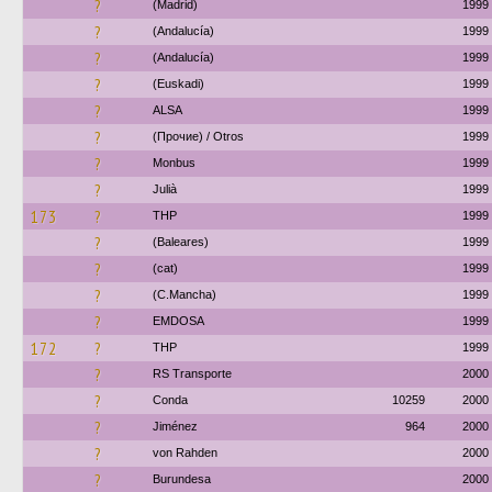
?
(Madrid)
1999
?
(Andalucía)
1999
?
(Andalucía)
1999
?
(Euskadi)
1999
?
ALSA
1999
?
(Прочие) / Otros
1999
?
Monbus
1999
?
Julià
1999
173
?
THP
1999
?
(Baleares)
1999
?
(cat)
1999
?
(C.Mancha)
1999
?
EMDOSA
1999
172
?
THP
1999
?
RS Transporte
2000
?
Conda
10259
2000
?
Jiménez
964
2000
?
von Rahden
2000
?
Burundesa
2000