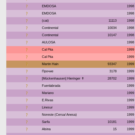
?
EMDOSA
1998
?
EMDOSA
1998
?
(cat)
11113
1998
?
Continental
10034
1998
?
Continental
10147
1998
?
AULOSA
1998
?
Cal Pita
1999
?
Cal Pita
1999
?
Martin Hain
93347
1999
?
Прочие
3178
1999
?
[Mückenhausen] Hieringer ✝
28702
1999
?
Fuenlabrada
1999
?
Mariano
1999
?
E.Rivas
1999
?
Linesur
1999
?
Noreste (Cersa/ Anesa)
1999
?
Sarfa
10181
1999
?
Alsina
15
1999