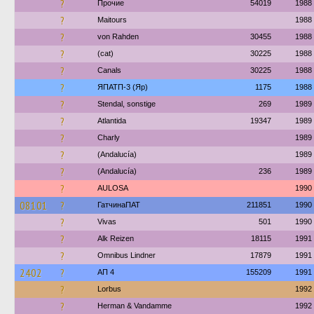
?
Прочие
54019
1988
?
Maitours
1988
?
von Rahden
30455
1988
?
(cat)
30225
1988
?
Canals
30225
1988
?
ЯПАТП-3 (Яр)
1175
1988
?
Stendal, sonstige
269
1989
?
Atlantida
19347
1989
?
Charly
1989
?
(Andalucía)
1989
?
(Andalucía)
236
1989
?
AULOSA
1990
08101
?
ГатчинаПАТ
211851
1990
?
Vivas
501
1990
?
Alk Reizen
18115
1991
?
Omnibus Lindner
17879
1991
2402
?
АП 4
155209
1991
?
Lorbus
1992
?
Herman & Vandamme
1992