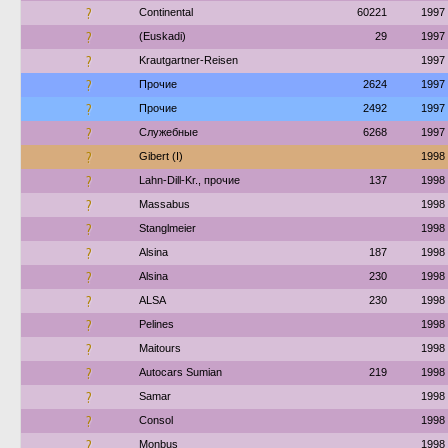
?
Continental
60221
1997
?
(Euskadi)
29
1997
?
Krautgartner-Reisen
1997
?
Прочие
2624
1997
?
Прочие
2492
1997
?
Служебные
6268
1997
?
Gibert (I)
1998
?
Lahn-Dill-Kr., прочие
137
1998
?
Massabus
1998
?
Stanglmeier
1998
?
Alsina
187
1998
?
Alsina
230
1998
?
ALSA
230
1998
?
Pelines
1998
?
Maitours
1998
?
Autocars Sumian
219
1998
?
Samar
1998
?
Consol
1998
?
Monbus
1998