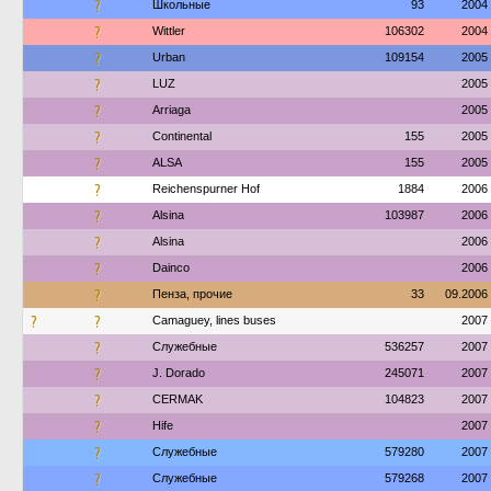
?
Школьные
93
2004
?
Wittler
106302
2004
?
Urban
109154
2005
?
LUZ
2005
?
Arriaga
2005
?
Continental
155
2005
?
ALSA
155
2005
?
Reichenspurner Hof
1884
2006
?
Alsina
103987
2006
?
Alsina
2006
?
Dainco
2006
?
Пенза, прочие
33
09.2006
?
?
Camaguey, lines buses
2007
?
Служебные
536257
2007
?
J. Dorado
245071
2007
?
CERMAK
104823
2007
?
Hife
2007
?
Служебные
579280
2007
?
Служебные
579268
2007