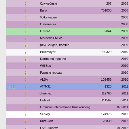
?
Служебные
207
2008
?
Baron
701030
2008
?
Volkswagen
2008
?
Osterrieder
2008
?
Gerard
2844
2009
?
Mercedes MBM
2009
?
(85) Вандея, прочее
2009
?
Pellemeyer
702329
2010
?
Dortmund, прочие
2010
?
Will Bus
2010
?
Разные города
2010
?
ALSA
102453
2010
151
?
АТП-31
1320
2011
?
Jiménez
112766
2011
?
Hebbel
111567
2011
?
Omnibusunternehmen Kruckenberg
07.2011
?
Schiwy
124976
2012
?
Kurt Geis
123839
2012
?
LSE Lüchow
01.2012