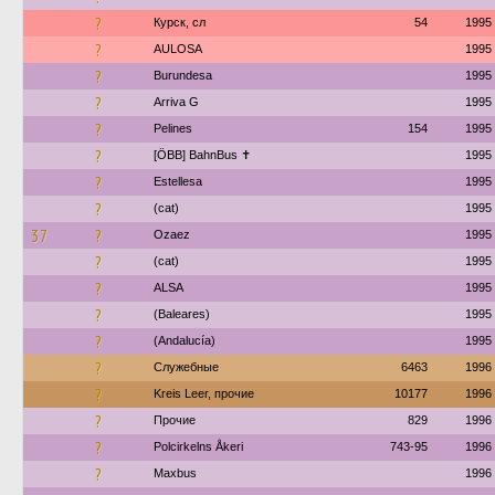
?
Курск, сл
54
1995
?
AULOSA
1995
?
Burundesa
1995
?
Arriva G
1995
?
Pelines
154
1995
?
[ÖBB] BahnBus ✝
1995
?
Estellesa
1995
?
(cat)
1995
37
?
Ozaez
1995
?
(cat)
1995
?
ALSA
1995
?
(Baleares)
1995
?
(Andalucía)
1995
?
Служебные
6463
1996
?
Kreis Leer, прочие
10177
1996
?
Прочие
829
1996
?
Polcirkelns Åkeri
743-95
1996
?
Maxbus
1996