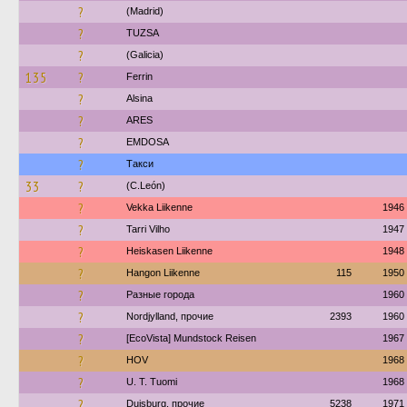
?
(Madrid)
?
TUZSA
?
(Galicia)
135
?
Ferrin
?
Alsina
?
ARES
?
EMDOSA
?
Такси
33
?
(C.León)
?
Vekka Liikenne
1946
?
Tarri Vilho
1947
?
Heiskasen Liikenne
1948
?
Hangon Liikenne
115
1950
?
Разные города
1960
?
Nordjylland, прочие
2393
1960
?
[EcoVista] Mundstock Reisen
1967
?
HOV
1968
?
U. T. Tuomi
1968
?
Duisburg, прочие
5238
1971