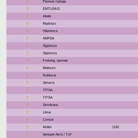
?
Разные города
?
EMTUSA G
?
Abalo
?
Madrazo
?
Hilarienca
?
AMPSA
?
Sigüenza
?
Sigüenza
?
Freising, прочие
?
Maitours
?
Rubiocar
?
Simarro
?
TITSA
?
TITSA
?
Servitrans
?
Llosa
?
Consol
?
Molist
1182
?
Імперія-Авто / ТлУ