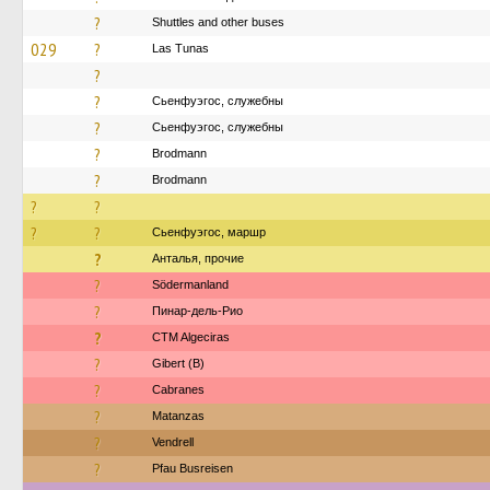
?
Shuttles and other buses
029
?
Las Tunas
?
?
Сьенфуэгос, служебны
?
Сьенфуэгос, служебны
?
Brodmann
?
Brodmann
?
?
?
?
Сьенфуэгос, маршр
?
Анталья, прочие
?
Södermanland
?
Пинар-дель-Рио
?
CTM Algeciras
?
Gibert (B)
?
Cabranes
?
Matanzas
?
Vendrell
?
Pfau Busreisen