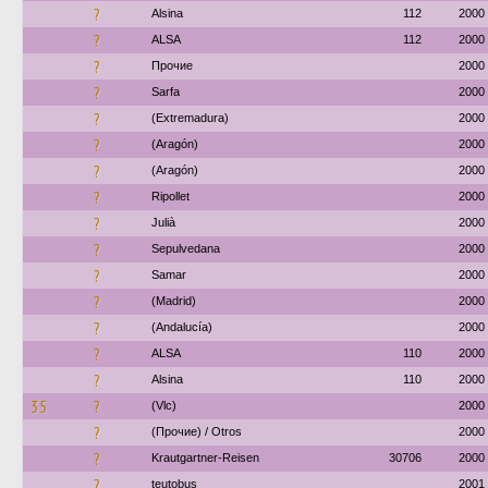
?
Alsina
112
2000
?
ALSA
112
2000
?
Прочие
2000
?
Sarfa
2000
?
(Extremadura)
2000
?
(Aragón)
2000
?
(Aragón)
2000
?
Ripollet
2000
?
Julià
2000
?
Sepulvedana
2000
?
Samar
2000
?
(Madrid)
2000
?
(Andalucía)
2000
?
ALSA
110
2000
?
Alsina
110
2000
35
?
(Vlc)
2000
?
(Прочие) / Otros
2000
?
Krautgartner-Reisen
30706
2000
?
teutobus
2001