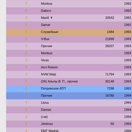
?
Monbus
1992
?
Dainco
1992
?
Manß ✝︎
20542
1992
?
Samar
1992
?
Служебные
1484
1993
?
V-Bus
21898
1993
?
Прочие
28207
1993
?
Monbus
1993
?
Vivas
1993
?
Arzt Reisen
1993
?
NVW Walz
71794
1993
?
(04) Альпы В. П., прочее
30148
1993
?
Петровское АТП
7298
1993
?
Прочие
16760
1994
?
Llosa
1994
?
Damas
1994
?
(cat)
1994
?
Jiménez
50
1994
?
EMT Madrid
1994