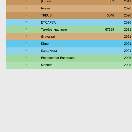
?
(C.León)
852
2019
?
Rosier
2020
?
TPBUS
3046
2020
?
ETCAPSA
2020
?
Тамбов, частные
67189
2021
?
(Navarra)
2021
?
Kilmer
2021
?
Santa Anita
2021
?
Emsdettener Busreisen
2025
?
Monbus
2025