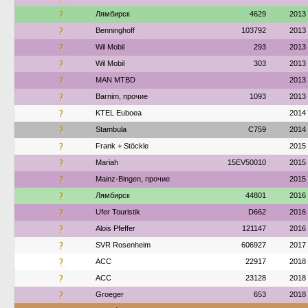
?
Лямбирск
4629
2013
?
Benninghoff
103792
2013
?
Wil Mobil
293
2013
?
Wil Mobil
303
2013
?
MAN MTBD
2013
?
Barnim, прочие
1093
2013
?
ΚΤΕL Euboea
2014
?
Stambula
C759
2014
?
Frank + Stöckle
2015
?
Mariah
15EV50010
2015
?
Mainz-Bingen, прочие
2015
?
Лямбирск
44801
2016
?
Ufer Touristik
D662
2016
?
Alois Pfeffer
121147
2016
?
SVR Rosenheim
606927
2017
?
АСС
22917
2018
?
АСС
23128
2018
?
Groeger
653
2018