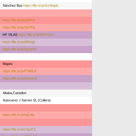
Sánchez Bus
https://flic.kr/p/2rzMapb
https://flic.kr/p/q294v9
https://flic.kr/p/XpFf8g
HF VILAS
https://flic.kr/p/2kNY3cu
https://flic.kr/p/dW2qjz
https://flic.kr/p/2g2nf2X
Mapex
https://flic.kr/p/fTW6UF
https://flic.kr/p/uQxw19
Altaba,Castellon
Autocares J Sarrion SL (Cullera)
https://flic.kr/p/rpjLMg
https://flic.kr/p/zYpJFZ