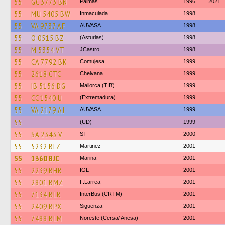
55
GC 3773 BN
Palmas
1996
2021
55
MU 5405 BW
Inmaculada
1998
55
VA 9737 AF
AUVASA
1998
55
O 0515 BZ
(Asturias)
1998
55
M 5354 VT
JCastro
1998
55
CA 7792 BK
Comujesa
1999
55
2618 CTC
Chelvana
1999
55
IB 5156 DG
Mallorca (TIB)
1999
55
CC 1540 U
(Extremadura)
1999
55
VA 2179 AJ
AUVASA
1999
55
(UD)
1999
55
SA 2343 V
ST
2000
55
5232 BLZ
Martinez
2001
55
1360 BJC
Marina
2001
55
2239 BHR
IGL
2001
55
2801 BMZ
F.Larrea
2001
55
7134 BLR
InterBus (CRTM)
2001
55
2409 BPX
Sigüenza
2001
55
7488 BLM
Noreste (Cersa/ Anesa)
2001