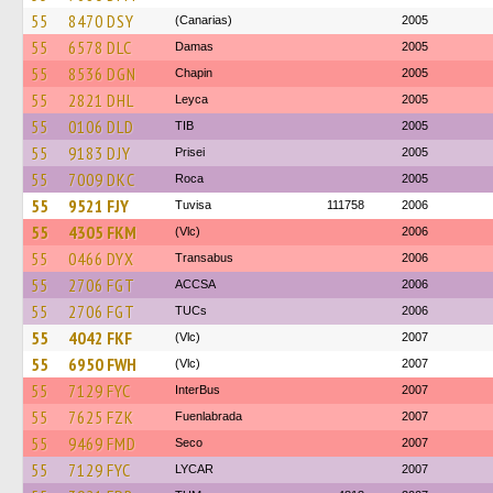
55
8470 DSY
(Canarias)
2005
55
6578 DLC
Damas
2005
55
8536 DGN
Chapin
2005
55
2821 DHL
Leyca
2005
55
0106 DLD
TIB
2005
55
9183 DJY
Prisei
2005
55
7009 DKC
Roca
2005
55
9521 FJY
Tuvisa
111758
2006
55
4305 FKM
(Vlc)
2006
55
0466 DYX
Transabus
2006
55
2706 FGT
ACCSA
2006
55
2706 FGT
TUCs
2006
55
4042 FKF
(Vlc)
2007
55
6950 FWH
(Vlc)
2007
55
7129 FYC
InterBus
2007
55
7625 FZK
Fuenlabrada
2007
55
9469 FMD
Seco
2007
55
7129 FYC
LYCAR
2007