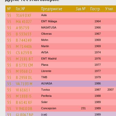
№
Гос.№
Предприятие
Зав.№
Постр.
Утил.
55
3169 DXF
Aula
55
MA 41027
EMT Málaga
1964
55
A 95759
MASATUSA
1966
55
B 533653
Oliveras
1967
55
B 744249
Mohn
1969
55
M 714406
Martin
1969
55
CS 6259 B
AVSA
1974
55
M 2181 BT
EMT Madrid
1976
55
B 1731 CM
Plana
1977
55
M 9368 CJ
Llorente
1977
55
B 2958 DL
TMB
1979
55
VA 7193 M
AUVASA
1986
55
VI 6161 I
Tuvisa
1987
2007
55
M 1888 IS
Periferia
1988
55
B 6141 KF
Soler
1989
55
V 9410 DB
Concepcion
231
1989
55
GI 8067 BP
(cat)
1989