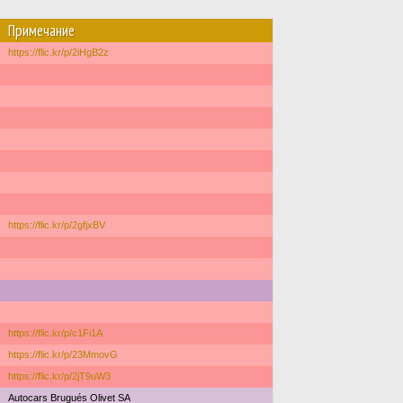
Примечание
https://flic.kr/p/2iHgB2z
https://flic.kr/p/2gfjxBV
https://flic.kr/p/c1Fi1A
https://flic.kr/p/23MmovG
https://flic.kr/p/2jT9uW3
Autocars Brugués Olivet SA