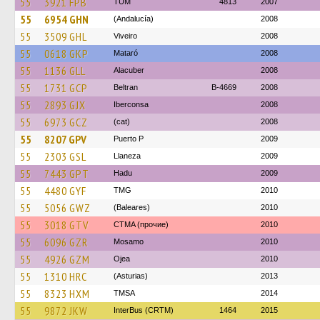
55
3921 FPB
TUM
4813
2007
55
6954 GHN
(Andalucía)
2008
55
3509 GHL
Viveiro
2008
55
0618 GKP
Mataró
2008
55
1136 GLL
Alacuber
2008
55
1731 GCP
Beltran
B-4669
2008
55
2893 GJX
Iberconsa
2008
55
6973 GCZ
(cat)
2008
55
8207 GPV
Puerto P
2009
55
2303 GSL
Llaneza
2009
55
7443 GPT
Hadu
2009
55
4480 GYF
TMG
2010
55
5056 GWZ
(Baleares)
2010
55
3018 GTV
CTMA (прочие)
2010
55
6096 GZR
Mosamo
2010
55
4926 GZM
Ojea
2010
55
1310 HRC
(Asturias)
2013
55
8323 HXM
TMSA
2014
55
9872 JKW
InterBus (CRTM)
1464
2015