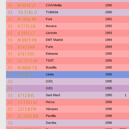
55
M 9036 LP
COA Melilla
1990
55
TO 3781 O
TUBASA
1990
55
M 2806 MF
Font
1991
55
V 7731 EB
Auvaca
1992
55
A 5955 CJ
Llorente
1993
55
M 0923 PB
EMT Madrid
1994
55
8542 DNR
Furio
1994
55
6767 CVS
Edetania
1995
55
SS 7572 AV
TSST
1995
55
M 9000 TB
Boadilla
1995
55
L 9722 Y
Lleida
1995
55
(UD)
1995
55
(UD)
1995
55
6752 BVL
Sant Martì
1995
1
55
CS 3302 AJ
Herca
1996
55
2275 BTM
Vázquez
1996
55
GC 5605 BN
Pardilla
1996
55
Darriba
1996