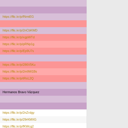
https://flic.kr/p/fNmtEG
https://flic.kr/p/2nCbKWD
https://flic.kr/p/xgpWTd
https://flic.kr/p/pRNp1g
https://flic.kr/p/Ep9U7s
https://flic.kr/p/286V5Ku
https://flic.kr/p/2m9W1Bs
https://flic.kr/p/tRsL2Q
Hermanos Bravo Vázquez
https://flic.kr/p/2nZrdgy
https://flic.kr/p/29rKMXG
https://flic.kr/p/fKWcg2