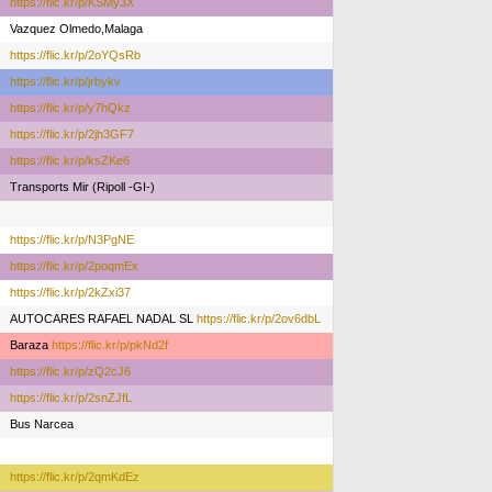
https://flic.kr/p/KSMy3X
Vazquez Olmedo,Malaga
https://flic.kr/p/2oYQsRb
https://flic.kr/p/jrbykv
https://flic.kr/p/y7hQkz
https://flic.kr/p/2jh3GF7
https://flic.kr/p/ksZKe6
Transports Mir (Ripoll -GI-)
https://flic.kr/p/N3PgNE
https://flic.kr/p/2poqmEx
https://flic.kr/p/2kZxi37
AUTOCARES RAFAEL NADAL SL
https://flic.kr/p/2ov6dbL
Baraza
https://flic.kr/p/pkNd2f
https://flic.kr/p/zQ2cJ6
https://flic.kr/p/2snZJfL
Bus Narcea
https://flic.kr/p/2qmKdEz