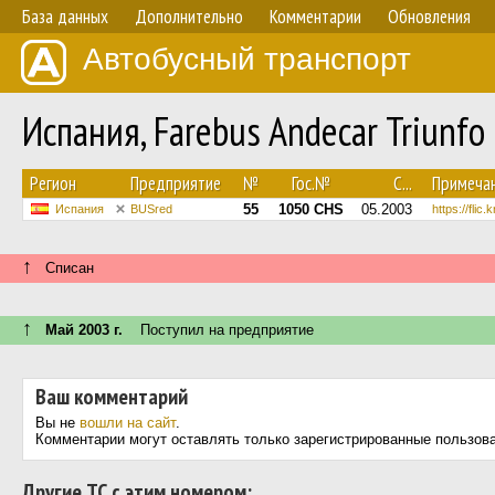
База данных
Дополнительно
Комментарии
Обновления
Автобусный транспорт
Испания, Farebus Andecar Triunf
Регион
Предприятие
№
Гос.№
С...
Примеча
55
1050 CHS
05.2003
Испания
BUSred
https://flic.
↑
Списан
↑
Май 2003 г.
Поступил на предприятие
Ваш комментарий
Вы не
вошли на сайт
.
Комментарии могут оставлять только зарегистрированные пользов
Другие ТС с этим номером: