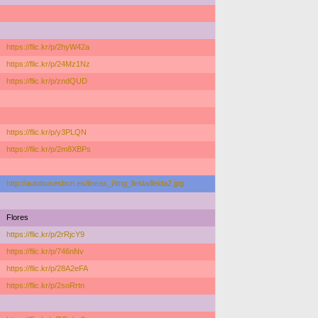
https://flic.kr/p/2hyW42a
https://flic.kr/p/24Mz1Nz
https://flic.kr/p/zndQUD
https://flic.kr/p/y3PLQN
https://flic.kr/p/2m8XBPs
http://autobusesbcn.es/lineas_i/img_lleida/lleida2.jpg
Flores
https://flic.kr/p/2rRjcY9
https://flic.kr/p/746nNv
https://flic.kr/p/28A2eFA
https://flic.kr/p/2soRrtn