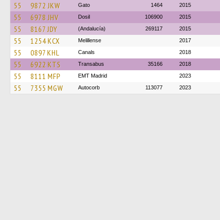
55
9872 JKW
Gato
1464
2015
55
6978 JHV
Dosil
106900
2015
55
8167 JDY
(Andalucía)
269117
2015
55
1254 KCX
Melillense
2017
55
0897 KHL
Canals
2018
55
6922 KTS
Transabus
35166
2018
55
8111 MFP
EMT Madrid
2023
55
7355 MGW
Autocorb
113077
2023