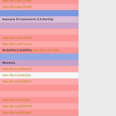
https://flic.kr/p/TQzbq9
https://flic.kr/p/xCRbAR
Autocares El Castromocho S.A (Noreña)
https://flic.kr/p/7cRnUN
https://flic.kr/p/NT6nGa
BUSURSA (CACERES)
https://flic.kr/p/Cvf5fy
Mourenza
https://flic.kr/p/qNcHXZ
https://flic.kr/p/hdnQ2p
https://flic.kr/p/L8MaFm
https://flic.kr/p/oPaX7F
https://flic.kr/p/H9REYB
https://flic.kr/p/MX6gd8