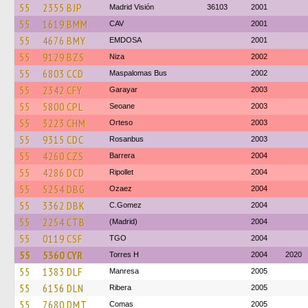
55
2355 BJP
Madrid Visión
36103
2001
55
1619 BMM
CAV
2001
55
4676 BMY
EMDOSA
2001
55
9129 BZS
Niza
2002
55
6803 CCD
Maspalomas Bus
2002
55
2342 CFY
Garayar
2003
55
5800 CPL
Seoane
2003
55
3223 CHM
Orteso
2003
55
9315 CDC
Rosanbus
2003
55
4260 CZS
Barrera
2004
55
4286 DCD
Ripollet
2004
55
5254 DBG
Ozaez
2004
55
3362 DBK
C.Gomez
2004
55
2254 CTB
(Madrid)
2004
55
0119 CSF
TGO
2004
55
5360 CYR
Torres H
2004
2020
55
1383 DLF
Manresa
2005
55
6156 DLN
Ribera
2005
55
7680 DMT
Comas
2005