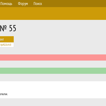
Помощь
Форум
Поиск
o № 55
ние
kr/p/f22ch3
атели.