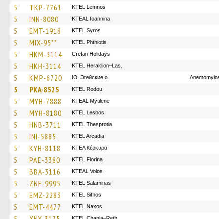
5
TKP-7761
KTEL Lemnos
5
INN-8080
KTEAL Ioannina
5
EMT-1918
KTEL Syros
5
MIX-95**
ΚΤΕL Phthiotis
5
HKM-3114
Cretan Holidays
5
HKH-3114
KTEL Heraklion–Las.
5
KMP-6720
Ю. Эгейские о.
Anemomylos
5
PKA-8525
ΚΤΕL Rodou
5
MYH-7888
KTEAL Mytilene
5
MYH-8180
KTEL Lesbos
5
HNB-3711
KTEL Thesprotia
5
INI-5885
KTEL Arcadia
5
KYH-8118
ΚΤΕΛ Κέρκυρα
5
PAE-3380
KTEL Florina
5
BBA-3116
KTEAL Volos
5
ZNE-9995
KTEL Salaminas
5
EMZ-2283
KTEL Sifnos
5
EMT-4477
KTEL Naxos
5
XNY-3175
KTEL Chania–Reth.