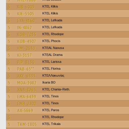
5
KIB-6005
KTEL Kilkis
5
KIE-5505
KTEL Kilkis
5
EYA-4160
KTEL Lefkada
5
IN-4862
KTEL Lefkada
5
KOB-7035
KTEL Rhodope
5
KOB-4507
ΚΤΕL Phocis
5
HMI-2630
KTEAL Naousa
5
KI-3157
KTEAL Drama
5
PIP-8150
KTEL Larissa
5
PAB-65**
KTEL Florina
5
AKE-6333
ΚΤΕΛ Λακωνίας
5
MOA-3982
Ikaria BO
5
XNB-8265
KTEL Chania–Reth.
5
EMA-6439
KTEL Tinos
5
EMH-2202
KTEL Tinos
5
AX-5669
KTEL Paros
5
KTEL Rhodope
5
TKM-1805
ΚΤΕL Τrikala