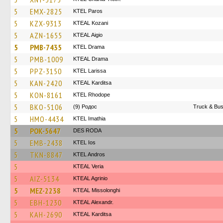
5
EMX-2825
KTEL Paros
5
KZX-9313
KTEAL Kozani
5
AZN-1655
KTEAL Aigio
5
PMB-7435
KTEL Drama
5
PMB-1009
KTEAL Drama
5
PPZ-3150
KTEL Larissa
5
KAN-2420
KTEAL Karditsa
5
KON-8161
KTEL Rhodope
5
BKO-5106
(9) Родос
Truck & Bus
5
HMO-4434
KTEL Imathia
5
POK-5647
DES RODA
5
EMB-2438
KTEL Ios
5
TKN-8847
KTEL Andros
5
KTEAL Veria
5
AIZ-5134
KTEAL Agrinio
5
MEZ-2238
KTEAL Missolonghi
5
EBH-1230
KTEAL Alexandr.
5
KAH-2690
KTEAL Karditsa