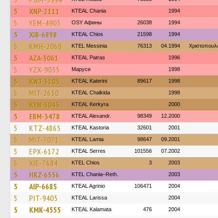
5
XNP-2111
KTEAL Chania
1994
5
YEM-4905
OSY Афины
26038
1994
5
XIB-6898
KTEAL Chios
21598
1994
5
KMH-2069
KTEL Messinia
76313
04.1994
Χριστοπουλ
5
AZA-3061
KTEAL Patras
1996
5
YZX-9055
Маруси
1998
5
KNT-3105
KTEAL Katerini
89617
1998
5
MIT-2630
KTEAL Chalkida
1998
5
KYN-3045
KTEAL Kerkyra
2000
5
EBM-3478
KTEAL Alexandr.
98349
12.2000
5
KTZ-4865
KTEAL Kastoria
32601
2001
5
MIT-7071
KTEAL Lamia
98647
09.2001
5
EPX-6172
KTEAL Serres
101556
07.2002
5
XIE-7684
KTEL Chios
3
2003
5
HKZ-6556
KTEL Chania–Reth.
2003
5
AIP-6685
KTEAL Agrinio
106471
2004
5
PIT-9405
KTEAL Larissa
2004
5
KMK-4555
KTEAL Kalamata
476
2004