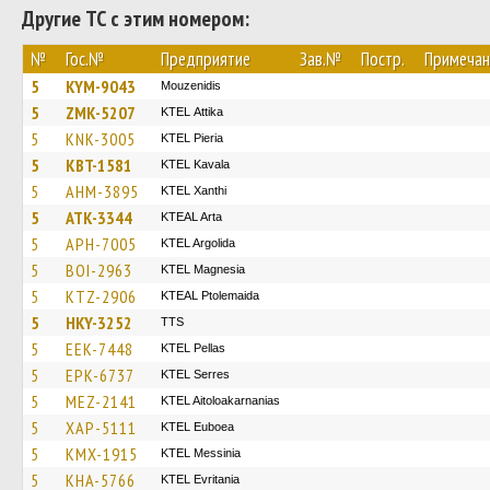
Другие ТС с этим номером:
№
Гос.№
Предприятие
Зав.№
Постр.
Примечан
5
KYM-9043
Mouzenidis
5
ZMK-5207
KΤΕL Αttika
5
KNK-3005
KTEL Pieria
5
KBT-1581
KTEL Kavala
5
AHM-3895
KTEL Xanthi
5
ATK-3344
KTEAL Arta
5
APH-7005
KTEL Argolida
5
BOI-2963
ΚΤΕL Magnesia
5
KTZ-2906
KTEAL Ptolemaida
5
HKY-3252
TTS
5
EEK-7448
KTEL Pellas
5
EPK-6737
KTEL Serres
5
MEZ-2141
KTEL Aitoloakarnanias
5
XAP-5111
ΚΤΕL Euboea
5
KMX-1915
KTEL Messinia
5
KHA-5766
ΚΤΕL Evritania