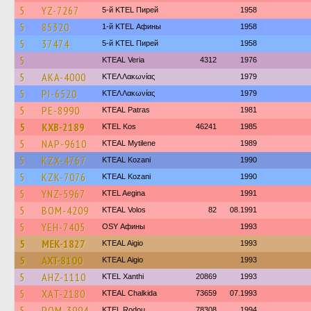
5
YZ-7267
5-й KTEL Пирей
1958
5
85320
1-й KTEL Афины
1958
5
37474
5-й KTEL Пирей
1958
5
KTEAL Veria
4312
1976
5
AKA-4000
ΚΤΕΛ Λακωνίας
1979
5
PI-6520
ΚΤΕΛ Λακωνίας
1979
5
PE-8990
KTEAL Patras
1981
5
KXB-2189
KTEL Kos
46241
1985
5
NAP-9610
KTEAL Mytilene
1989
5
KZX-4767
KTEAL Kozani
1990
5
KZK-7076
KTEAL Kozani
1990
5
YNZ-5967
KTEL Aegina
1991
5
BOM-4209
KTEAL Volos
82
08.1991
5
YEH-7405
OSY Афины
1993
5
MEK-1827
KTEAL Aigio
1993
5
AXT-8100
KTEAL Aigio
1993
5
AHZ-1110
KTEL Xanthi
20869
1993
5
XAT-2180
KTEAL Chalkida
73659
07.1993
5
POM-3994
ΚΤΕL Rodou
78308
1994