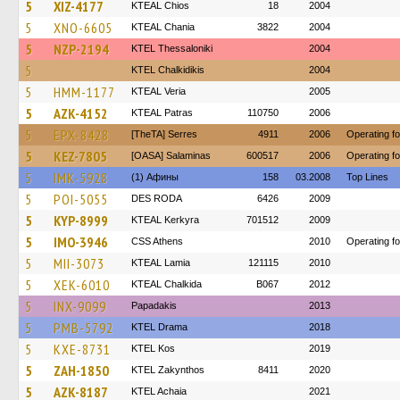
5
XIZ-4177
KTEAL Chios
18
2004
5
XNO-6605
KTEAL Chania
3822
2004
5
NZP-2194
KTEL Thessaloniki
2004
5
ΚΤΕL Chalkidikis
2004
5
HMM-1177
KTEAL Veria
2005
5
AZK-4152
KTEAL Patras
110750
2006
5
EPX-8428
[TheTA] Serres
4911
2006
Operating 
5
KEZ-7805
[OASA] Salaminas
600517
2006
Operating f
5
IMK-5928
(1) Афины
158
03.2008
Top Lines
5
POI-5055
DES RODA
6426
2009
5
KYP-8999
KTEAL Kerkyra
701512
2009
5
IMO-3946
CSS Athens
2010
Operating fo
5
MII-3073
KTEAL Lamia
121115
2010
5
XEK-6010
KTEAL Chalkida
B067
2012
5
INX-9099
Papadakis
2013
5
PMB-5792
KTEL Drama
2018
5
KXE-8731
KTEL Kos
2019
5
ZAH-1850
KTEL Zakynthos
8411
2020
5
AZK-8187
KTEL Achaia
2021