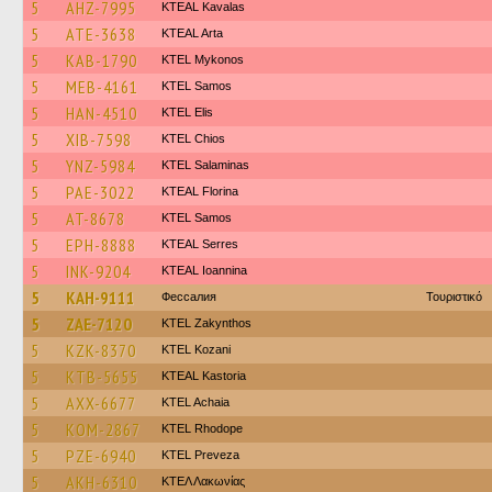
5
AHZ-7995
KTEAL Kavalas
5
ATE-3638
KTEAL Arta
5
KAB-1790
KTEL Mykonos
5
MEB-4161
KTEL Samos
5
HAN-4510
KTEL Elis
5
XIB-7598
KTEL Chios
5
YNZ-5984
KTEL Salaminas
5
PAE-3022
KTEAL Florina
5
AT-8678
KTEL Samos
5
EPH-8888
KTEAL Serres
5
INK-9204
KTEAL Ioannina
5
KAH-9111
Фессалия
Τουριστικό
5
ZAE-7120
KTEL Zakynthos
5
KZK-8370
ΚΤΕL Kozani
5
KTB-5655
KTEAL Kastoria
5
AXX-6677
KTEL Achaia
5
KOM-2867
KTEL Rhodope
5
PZE-6940
KTEL Preveza
5
AKH-6310
ΚΤΕΛ Λακωνίας