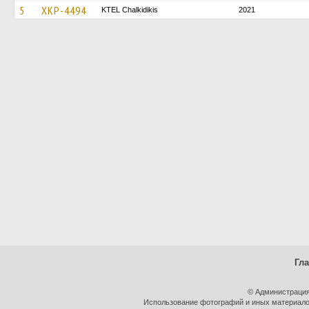
5
XKP-4494
ΚΤΕL Chalkidikis
2021
Гл
© Администрация
Использование фотографий и иных материалов