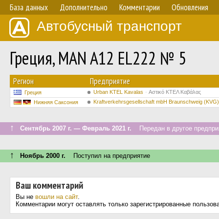
База данных
Дополнительно
Комментарии
Обновления
Автобусный транспорт
Греция, MAN A12 EL222 № 5
Регион
Предприятие
Urban KTEL Kavalas
Αστικό ΚΤΕΛ Καβάλας
Греция
Kraftverkehrsgesellschaft mbH Braunschweig (KVG)
Нижняя Саксония
↑
Сентябрь 2007 г. — Февраль 2021 г.
Передан в другое предприя
↑
Ноябрь 2000 г.
Поступил на предприятие
Ваш комментарий
Вы не
вошли на сайт
.
Комментарии могут оставлять только зарегистрированные пользов