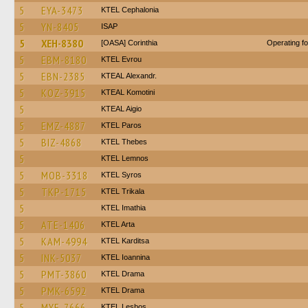
5
EYA-3473
KTEL Cephalonia
5
YN-8405
ISAP
5
XEH-8380
[OASA] Corinthia
Operating f
5
EBM-8180
KTEL Evrou
5
EBN-2385
KTEAL Alexandr.
5
KOZ-3915
KTEAL Komotini
5
KTEAL Aigio
5
EMZ-4887
KTEL Paros
5
BIZ-4868
KTEL Thebes
5
KTEL Lemnos
5
MOB-3318
KTEL Syros
5
TKP-1715
ΚΤΕL Τrikala
5
KTEL Imathia
5
ATE-1406
KTEL Arta
5
KAM-4994
ΚΤΕL Karditsa
5
INK-5037
KTEL Ioannina
5
PMT-3860
KTEL Drama
5
PMK-6592
KTEL Drama
5
MYE-7666
KTEL Lesbos