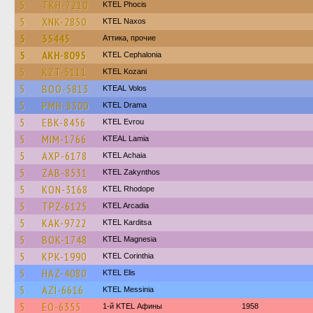
5
TKH-7210
ΚΤΕL Phocis
5
XNK-2850
KTEL Naxos
5
35445
Аттика, прочие
5
AKH-8095
KTEL Cephalonia
5
KZT-5111
ΚΤΕL Kozani
5
BOO-5813
KTEAL Volos
5
PMH-8300
KTEL Drama
5
EBK-8456
KTEL Evrou
5
MIM-1766
KTEAL Lamia
5
AXP-6178
KTEL Achaia
5
ZAB-8531
KTEL Zakynthos
5
KON-3168
KTEL Rhodope
5
TPZ-6125
KTEL Arcadia
5
KAK-9722
ΚΤΕL Karditsa
5
BOK-1748
ΚΤΕL Magnesia
5
KPK-1990
KTEL Corinthia
5
HAZ-4080
KTEL Elis
5
AZI-6616
KTEL Messinia
5
EO-6355
1-й KTEL Афины
1958