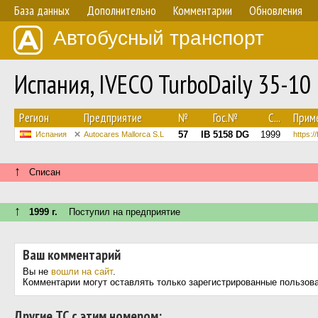
База данных
Дополнительно
Комментарии
Обновления
Автобусный транспорт
Испания, IVECO TurboDaily 35-10
Регион
Предприятие
№
Гос.№
С...
Прим
57
IB 5158 DG
1999
Испания
Autocares Mallorca S.L
https:/
↑
Списан
↑
1999 г.
Поступил на предприятие
Ваш комментарий
Вы не
вошли на сайт
.
Комментарии могут оставлять только зарегистрированные пользов
Другие ТС с этим номером: