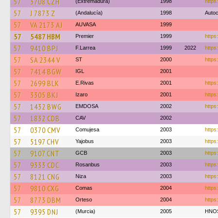
57
3708 CZH
(Extremadura)
1998
https
57
J 7873 Z
(Andalucía)
1998
Autoc
57
VA 2173 AJ
AUVASA
1999
57
5487 HBM
Premier
1999
https
57
9410 BPJ
F.Larrea
1999
2022
https
57
SA 2344 V
ST
2000
https
57
7414 BGW
IGL
2001
57
2699 BLK
E.Rivas
2001
https:
57
3305 BKJ
Izaro
2001
https
57
1432 BWG
EMDOSA
2002
https
57
1832 CDB
CAV
2002
57
0370 CMV
Comujesa
2003
https
57
5197 CHV
Yajobus
2003
https:
57
9107 CNT
GCB
2003
https
57
9333 CDC
Rosanbus
2003
https
57
8121 CNG
Niza
2003
https
57
9810 CXG
Comas
2004
https:
57
8773 DBM
Orteso
2004
https:
57
9395 DNJ
(Murcia)
2005
HNOS