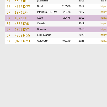
57
5307 JMF
(Canarias)
2016
Sánc
57
4732 KCW
Dosil
110586
2017
https
57
1973 JXH
InterBus (CRTM)
29476
2017
https:
57
1973 JXH
Gato
29476
2017
https
57
4558 KVD
Canals
2019
https
57
5801 KVY
Barrera
2019
https
57
4282 MGG
EMT Madrid
2023
https
57
9488 MMT
Autocorb
402149
2023
https