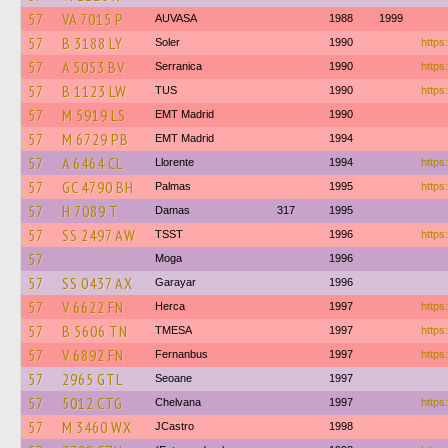
57
VA 7015 P
AUVASA
1988
1999
57
B 3188 LY
Soler
1990
https
57
A 5053 BV
Serranica
1990
https
57
B 1123 LW
TUS
1990
https
57
M 5919 LS
EMT Madrid
1990
57
M 6729 PB
EMT Madrid
1994
57
A 6464 CL
Llorente
1994
https
57
GC 4790 BH
Palmas
1995
https:
57
H 7089 T
Damas
317
1995
57
SS 2497 AW
TSST
1996
https
57
Moga
1996
57
SS 0437 AX
Garayar
1996
57
V 6622 FN
Herca
1997
https
57
B 5606 TN
TMESA
1997
https
57
V 6892 FN
Fernanbus
1997
https
57
2965 GTL
Seoane
1997
57
5012 CTG
Chelvana
1997
https:
57
M 3460 WX
JCastro
1998