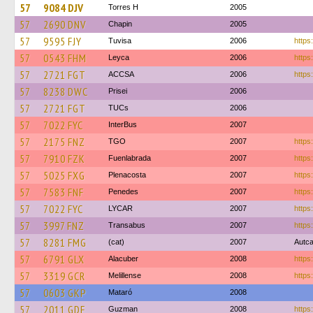
57
9084 DJV
Torres H
2005
57
2690 DNV
Chapin
2005
57
9595 FJY
Tuvisa
2006
https:
57
0543 FHM
Leyca
2006
https
57
2721 FGT
ACCSA
2006
https:
57
8238 DWC
Prisei
2006
57
2721 FGT
TUCs
2006
57
7022 FYC
InterBus
2007
57
2175 FNZ
TGO
2007
https
57
7910 FZK
Fuenlabrada
2007
https
57
5025 FXG
Plenacosta
2007
https
57
7583 FNF
Penedes
2007
https:
57
7022 FYC
LYCAR
2007
https:
57
3997 FNZ
Transabus
2007
https
57
8281 FMG
(cat)
2007
Autca
57
6791 GLX
Alacuber
2008
https
57
3319 GCR
Melillense
2008
https
57
0603 GKP
Mataró
2008
57
2011 GDF
Guzman
2008
https