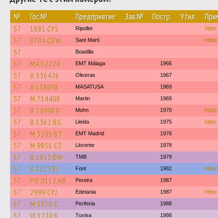
№
Гос.№
Предприятие
Зав.№
Постр.
Утил.
При
57
1881 CYS
Ripollet
https:
57
8704 CDW
Sant Martì
https
57
Boadilla
57
MA 52229
EMT Málaga
1966
57
B 536426
Oliveras
1967
57
A 138098
MASATUSA
1969
57
M 714408
Martin
1969
57
B 799989
Mohn
1970
https
57
B 1362 BG
Lleida
1975
https:
57
M 3505 BT
EMT Madrid
1976
57
M 9856 CZ
Llorente
1978
57
B 1855 DW
TMB
1979
57
B 2313 FJ
Font
1982
https
57
PO 0112 AB
Pereira
1987
57
2999 CYJ
Edetania
1987
https
57
M 5870 JL
Periferia
1988
57
VI 1220 K
Tuvisa
1988