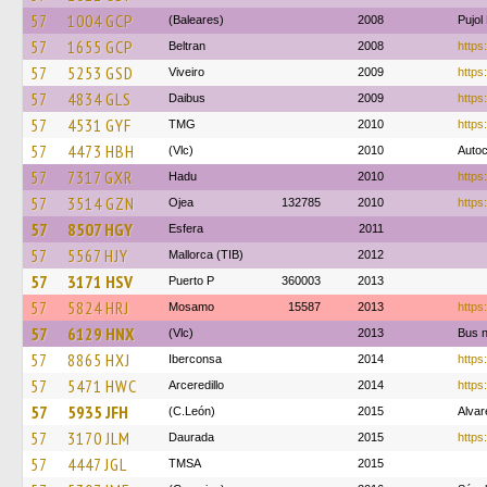
57
1004 GCP
(Baleares)
2008
Pujol
57
1655 GCP
Beltran
2008
https
57
5253 GSD
Viveiro
2009
https:
57
4834 GLS
Daibus
2009
https
57
4531 GYF
TMG
2010
https
57
4473 HBH
(Vlc)
2010
Autoc
57
7317 GXR
Hadu
2010
https:
57
3514 GZN
Ojea
132785
2010
https:
57
8507 HGY
Esfera
2011
57
5567 HJY
Mallorca (TIB)
2012
57
3171 HSV
Puerto P
360003
2013
57
5824 HRJ
Mosamo
15587
2013
https
57
6129 HNX
(Vlc)
2013
Bus 
57
8865 HXJ
Iberconsa
2014
https
57
5471 HWC
Arceredillo
2014
https
57
5935 JFH
(C.León)
2015
Alvar
57
3170 JLM
Daurada
2015
https
57
4447 JGL
TMSA
2015