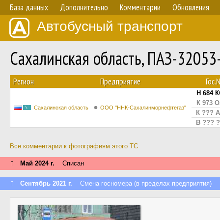
База данных
Дополнительно
Комментарии
Обновления
Автобусный транспорт
Сахалинская область, ПАЗ-32053
Регион
Предприятие
Гос.
Н 684 К
К 973 О
Сахалинская область
ООО "ННК-Сахалинморнефтегаз"
К ??? А
В ??? ?
Все комментарии к фотографиям этого ТС
↑
Май 2024 г.
Списан
↑
Сентябрь 2021 г.
Смена госномера (в пределах предприятия)