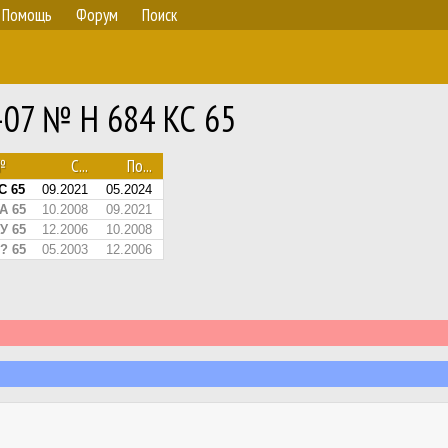
Помощь
Форум
Поиск
-07 № Н 684 КС 65
№
С...
По...
С 65
09.2021
05.2024
А 65
10.2008
09.2021
У 65
12.2006
10.2008
? 65
05.2003
12.2006