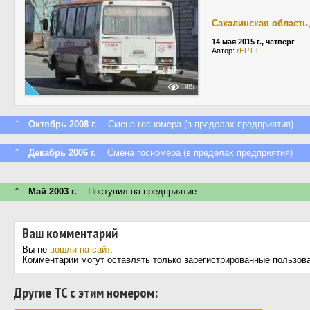
Сахалинская область
14 мая 2015 г., четверг
Автор:
rEPTIl
385
↑
Октябрь 2008 г.
Смена госномера (в пределах предприятия)
↑
Декабрь 2006 г.
Смена госномера (в пределах предприятия)
↑
Май 2003 г.
Поступил на предприятие
Ваш комментарий
Вы не
вошли на сайт
.
Комментарии могут оставлять только зарегистрированные пользов
Другие ТС с этим номером: