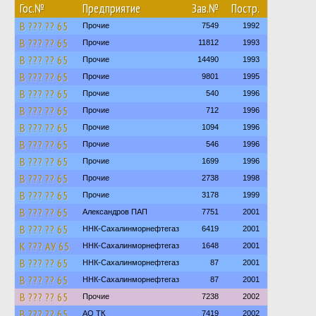
Гос.№
Предприятие
Зав.№
Постр.
В ??? ?? 65
Прочие
7549
1992
В ??? ?? 65
Прочие
11812
1993
В ??? ?? 65
Прочие
14490
1993
В ??? ?? 65
Прочие
9801
1995
В ??? ?? 65
Прочие
540
1996
В ??? ?? 65
Прочие
712
1996
В ??? ?? 65
Прочие
1094
1996
В ??? ?? 65
Прочие
546
1996
В ??? ?? 65
Прочие
1699
1996
В ??? ?? 65
Прочие
2738
1998
В ??? ?? 65
Прочие
3178
1999
В ??? ?? 65
Александров ПАП
7751
2001
В ??? ?? 65
ННК-Сахалинморнефтегаз
6419
2001
К ??? АУ 65
ННК-Сахалинморнефтегаз
1648
2001
В ??? ?? 65
ННК-Сахалинморнефтегаз
87
2001
В ??? ?? 65
ННК-Сахалинморнефтегаз
87
2001
В ??? ?? 65
Прочие
7238
2002
В ??? ?? 65
АО ТК
7419
2002