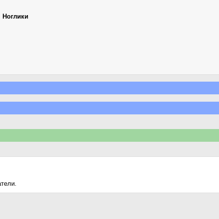
,
Ноглики
атели.