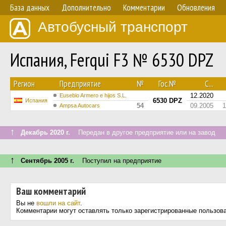
База данных
Дополнительно
Комментарии
Обновления
Автобусный транспорт
Испания, Ferqui F3 № 6530 DPZ
Регион
Предприятие
№
Гос.№
С...
12.2020
Eusebio Armero e hijos S.L.
6530 DPZ
Испания
54
09.2005
1
Ampsa Autocars
↑
Декабрь 2020 г.
Передан в другое предприятие или на завод
↑
Сентябрь 2005 г.
Поступил на предприятие
Ваш комментарий
Вы не
вошли на сайт
.
Комментарии могут оставлять только зарегистрированные пользов