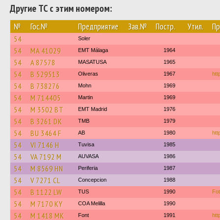
Другие ТС с этим номером:
№
Гос.№
Предприятие
Зав.№
Постр.
Утил.
Пр
54
Soler
54
MA 41029
EMT Málaga
1964
54
A 87578
MASATUSA
1965
54
B 529513
Oliveras
1967
htt
54
B 738276
Mohn
1969
54
M 714405
Martin
1969
54
M 3502 BT
EMT Madrid
1976
54
B 3261 DK
TMB
1979
54
BU 3464 F
AB
1980
htt
54
VI 7146 H
Tuvisa
1985
54
VA 7192 M
AUVASA
1986
54
M 8569 HN
Periferia
1987
54
V 7271 CL
Concepcion
1988
54
B 1122 LW
TUS
1990
Fo
54
M 7170 KY
COA Melilla
1990
54
M 1418 MK
Font
1991
htt