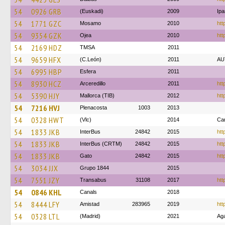
54
0926 GRB
(Euskadi)
2009
Ip
54
1771 GZC
Mosamo
2010
htt
54
9354 GZK
Ojea
2010
htt
54
2169 HDZ
TMSA
2011
54
9659 HFX
(C.León)
2011
AU
54
6995 HBP
Esfera
2011
54
8930 HCZ
Arceredillo
2011
htt
54
5390 HJY
Mallorca (TIB)
2012
htt
54
7216 HVJ
Plenacosta
1003
2013
54
0328 HWT
(Vlc)
2014
Ca
54
1833 JKB
InterBus
24842
2015
htt
54
1833 JKB
InterBus (CRTM)
24842
2015
htt
54
1833 JKB
Gato
24842
2015
htt
54
3034 JJX
Grupo 1844
2015
54
7551 JZY
Transabus
31108
2017
htt
54
0846 KHL
Canals
2018
54
8444 LFY
Amistad
283965
2019
htt
54
0328 LTL
(Madrid)
2021
Ag