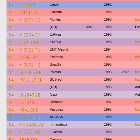
54
L 9653 W
Lleida
1992
54
A 4394 CH
Llorente
1993
54
M 2605 OC
Montes
1993
htt
54
(UD)
3042
1993
La
54
M 2304 OH
E.Rivas
1993
54
B 3911 OF
TMESA
1993
htt
54
M 0922 PB
EMT Madrid
1994
54
7296 CVP
Edetania
1995
htt
54
M 9002 TB
Boadilla
1995
54
GC 8983 BN
Palmas
1995
2023
htt
54
PM 2123 CN
BUSred
1996
htt
54
(UD)
1996
Aut
54
GI 2849 BB
(cat)
1996
Aut
54
IB 6538 CT
Ultramar
1997
htt
54
7841 DPD
Vázquez
1997
htt
54
VA 9736 AF
AUVASA
1998
54
MU 5404 BW
Inmaculada
1998
htt
54
M 3670 VT
JCastro
1998
54
6969 BXS
Carrera
1999