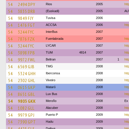
54
2494 DPY
Rios
2005
htt
54
3835 DRB
(Euskadi)
2005
AU
54
9849 FJY
Tuvisa
2006
54
1476 FGT
ACCSA
2006
htt
54
3244 FYC
InterBus
2007
54
7876 FZK
Fuenlabrada
2007
htt
54
3244 FYC
LYCAR
2007
htt
54
3898 FPB
TUM
4814
2007
htt
54
9972 FWL
Beltran
2007
1
htt
54
6569 GJB
TMG
2008
htt
54
5324 GHH
Iberconsa
2008
htt
54
2302 GHL
Viveiro
2008
htt
54
0615 GKP
Mataró
2008
htt
54
8651 GBL
Lux Bus
2008
htt
54
9803 GKK
Meroño
2008
Ex 
54
1082 GLL
Alacuber
2008
htt
54
9979 GPJ
Puerto P
2009
htt
54
7390 GPT
Hadu
2009
htt
54
4425 GLS
Daibus
2009
htt