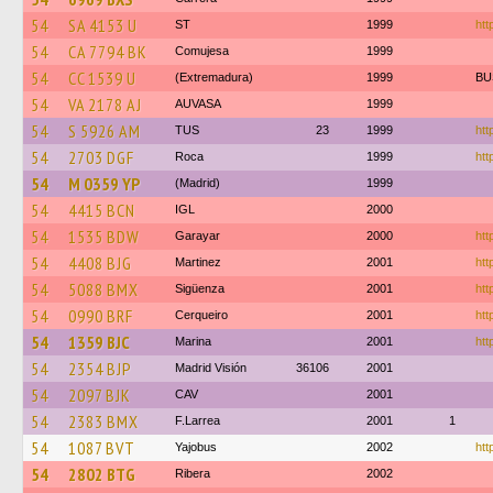
54
SA 4153 U
ST
1999
htt
54
CA 7794 BK
Comujesa
1999
54
CC 1539 U
(Extremadura)
1999
BU
54
VA 2178 AJ
AUVASA
1999
54
S 5926 AM
TUS
23
1999
htt
54
2703 DGF
Roca
1999
htt
54
M 0359 YP
(Madrid)
1999
54
4415 BCN
IGL
2000
54
1535 BDW
Garayar
2000
htt
54
4408 BJG
Martinez
2001
htt
54
5088 BMX
Sigüenza
2001
htt
54
0990 BRF
Cerqueiro
2001
htt
54
1359 BJC
Marina
2001
htt
54
2354 BJP
Madrid Visión
36106
2001
54
2097 BJK
CAV
2001
54
2383 BMX
F.Larrea
2001
1
54
1087 BVT
Yajobus
2002
htt
54
2802 BTG
Ribera
2002