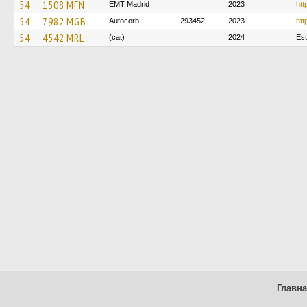
54
1508 MFN
EMT Madrid
2023
htt
54
7982 MGB
Autocorb
293452
2023
htt
54
4542 MRL
(cat)
2024
Est
Главн