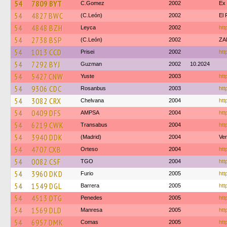
54
7809 BYT
C.Gomez
2002
Ex
54
4827 BWC
(C.León)
2002
El 
54
4848 BZH
Leyca
2002
htt
54
2738 BSP
(C.León)
2002
ZA
54
1013 CCD
Prisei
2002
htt
54
7292 BYJ
Guzman
2002
10.2024
54
5427 CNW
Yuste
2003
htt
54
9306 CDC
Rosanbus
2003
htt
54
3082 CRX
Chelvana
2004
htt
54
0409 DFS
AMPSA
2004
htt
54
6219 CWK
Transabus
2004
htt
54
3940 DDK
(Madrid)
2004
Ver
54
4707 CXB
Orteso
2004
htt
54
0082 CSF
TGO
2004
htt
54
3960 DKD
Furio
2005
htt
54
1549 DGL
Barrera
2005
htt
54
4513 DTG
Penedes
2005
htt
54
1569 DLD
Manresa
2005
htt
54
6957 DMK
Comas
2005
htt