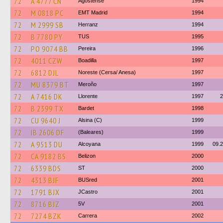
72
A 4777 CN
Agostense
1994
72
M 0818 PC
EMT Madrid
1994
72
M 2999 SB
Herranz
1994
72
B 7780 PY
TUS
1995
72
PO 9074 BB
Pereira
1996
72
4011 CZW
Boadilla
1997
72
6812 DJL
Noreste (Cersa/ Anesa)
1997
72
MU 8379 BT
Meroño
1997
72
A 7416 DK
Llorente
1997
2
72
B 2399 TX
Bardet
1998
72
CU 9640 J
Alsina (C)
1999
72
IB 2606 DF
(Baleares)
1999
72
A 9513 DU
Alcoyana
1999
09.
72
CA 9182 BS
Belizon
2000
72
6339 BDS
ST
2000
72
4313 BJF
BUSred
2001
72
1791 BJX
JCastro
2001
72
8716 BJZ
5V
2001
72
7274 BZK
Carrera
2002