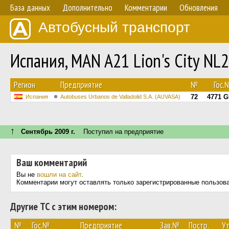
База данных
Дополнительно
Комментарии
Обновления
Автобусный транспорт
Испания, MAN A21 Lion's City N
Регион
Предприятие
№
Гос.
72
4771 
Испания
Autobuses Urbanos de Valladolid S.A. (AUVASA)
↑
Сентябрь 2009 г.
Поступил на предприятие
Ваш комментарий
Вы не
вошли на сайт
.
Комментарии могут оставлять только зарегистрированные пользов
Другие ТС с этим номером:
№
Гос.№
Предприятие
Зав.№
Постр.
Ут