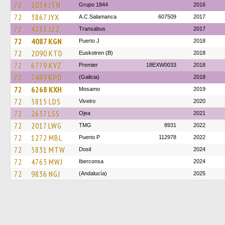
72
2034 JTN
Grupo 1844
2016
72
3867 JYX
A.C.Salamanca
607509
2017
72
4233 JZZ
Transabus
2017
72
4087 KGN
Puerto J
2018
72
2090 KTD
Euskotren (B)
2018
72
6779 KVZ
Premier
18EXW0033
2018
72
7489 KPD
(Galicia)
2018
72
6268 KXH
Mosamo
2019
72
5815 LDS
Viveiro
2020
72
2637 LSS
Ojea
2021
72
2017 LWG
TMG
8931
2022
72
1272 MBL
Puerto P
112978
2022
72
5831 MTW
Dosil
2024
72
4763 MWJ
Iberconsa
2024
72
9836 NGJ
(Andalucía)
2025