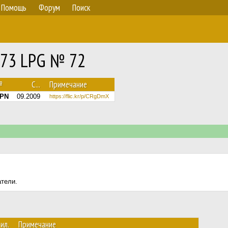
Помощь
Форум
Поиск
L273 LPG № 72
№
С...
Примечание
GPN
09.2009
https://flic.kr/p/CRgDmX
атели.
ил.
Примечание