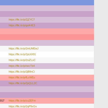
https://flic.kr/p/ZjZYC7
https://flic.kr/p/goK4E3
https://flic.kr/p/2mUMEwJ
https://flic.kr/p/2pUtX91
https://flic.kr/p/2siZLsC
https://flic.kr/p/necTb4
https://flic.kr/p/2jB9nCi
https://flic.kr/p/fLcWEu
https://flic.kr/p/2pQLL2C
017
https://flic.kr/p/zu2EFm
https://flic.kr/p/2qP9xGv