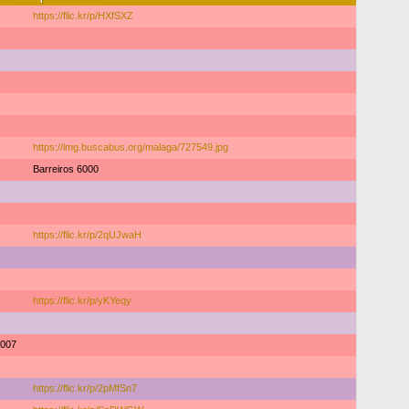
https://flic.kr/p/HXfSXZ
https://img.buscabus.org/malaga/727549.jpg
Barreiros 6000
https://flic.kr/p/2qUJwaH
https://flic.kr/p/yKYeqy
007
https://flic.kr/p/2pMfSn7