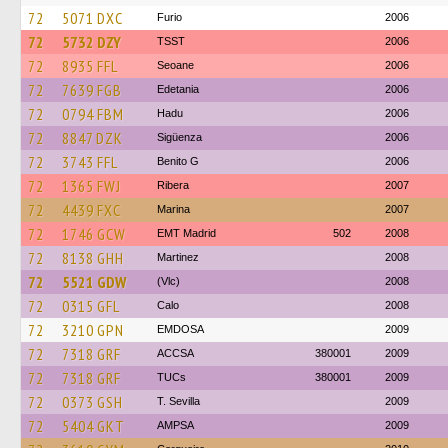
72
5071 DXC
Furio
2006
72
5732 DZY
TSST
2006
72
8935 FFL
Seoane
2006
72
7639 FGB
Edetania
2006
72
0794 FBM
Hadu
2006
72
8847 DZK
Sigüenza
2006
72
3743 FFL
Benito G
2006
72
1365 FWJ
Ribera
2007
72
4439 FXC
Marina
2007
72
1746 GCW
EMT Madrid
502
2008
72
8138 GHH
Martinez
2008
72
5521 GDW
(Vlc)
2008
72
0315 GFL
Calo
2008
72
3210 GPN
EMDOSA
2009
72
7318 GRF
ACCSA
380001
2009
72
7318 GRF
TUCs
380001
2009
72
0373 GSH
T. Sevilla
2009
72
5404 GKT
AMPSA
2009