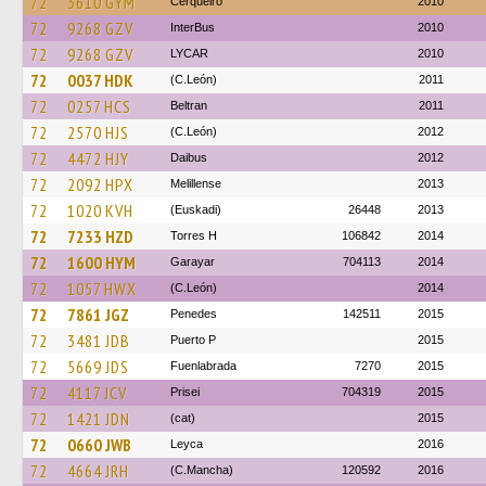
72
3610 GYM
Cerqueiro
2010
72
9268 GZV
InterBus
2010
72
9268 GZV
LYCAR
2010
72
0037 HDK
(C.León)
2011
72
0257 HCS
Beltran
2011
72
2570 HJS
(C.León)
2012
72
4472 HJY
Daibus
2012
72
2092 HPX
Melillense
2013
72
1020 KVH
(Euskadi)
26448
2013
72
7233 HZD
Torres H
106842
2014
72
1600 HYM
Garayar
704113
2014
72
1057 HWX
(C.León)
2014
72
7861 JGZ
Penedes
142511
2015
72
3481 JDB
Puerto P
2015
72
5669 JDS
Fuenlabrada
7270
2015
72
4117 JCV
Prisei
704319
2015
72
1421 JDN
(cat)
2015
72
0660 JWB
Leyca
2016
72
4664 JRH
(C.Mancha)
120592
2016