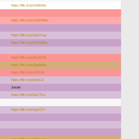
https://flic.kr/p/2nMt4As
https://flic.kr/p/2n6DWNz
https://flic.kr/p/2pp7vua
https://flic.kr/p/ZWQ8My
https://flic.kr/p/2ax623k
https://flic.kr/p/2jwdwBn
https://flic.kr/p/x957dx
https://flic.kr/p/hdnLGi
Jucan
https://flic.kr/p/2jxJTLo
https://flic.kr/p/egzGTt