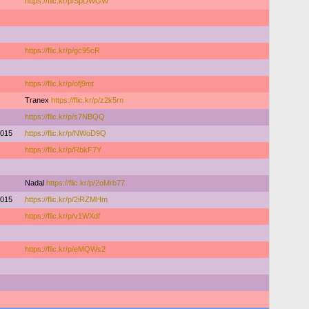
https://flic.kr/p/SpDWGW
https://flic.kr/p/gc95cR
https://flic.kr/p/ofj9mt
Tranex
https://flic.kr/p/z2k5rn
https://flic.kr/p/s7NBQQ
015
https://flic.kr/p/NWoD9Q
https://flic.kr/p/RbkF7Y
Nadal
https://flic.kr/p/2oMrb77
2015
https://flic.kr/p/2iRZMHm
https://flic.kr/p/v1WXdf
https://flic.kr/p/eMQWs2