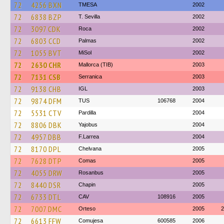
72
4256 BXN
TMESA
2002
72
6838 BZP
T. Sevilla
2002
72
3097 CDK
Roca
2002
72
6803 CCD
Palmas
2002
72
1055 BVT
MiSol
2002
72
2630 CHR
Mallorca (TIB)
2003
72
7131 CSB
Serranica
2003
72
9138 CHB
IGL
2003
72
9874 DFM
TUS
106768
2004
72
5531 CTV
Pardilla
2004
72
8806 DBK
Yajobus
2004
72
4957 DBB
F.Larrea
2004
72
8170 DPL
Chelvana
2005
72
7628 DTP
Comas
2005
72
4055 DRW
Rosanbus
2005
72
8440 DSR
Chapin
2005
72
6733 DTL
CAV
108916
2005
72
7007 DMC
Orteso
2005
2
72
6613 FFW
Comujesa
600585
2006