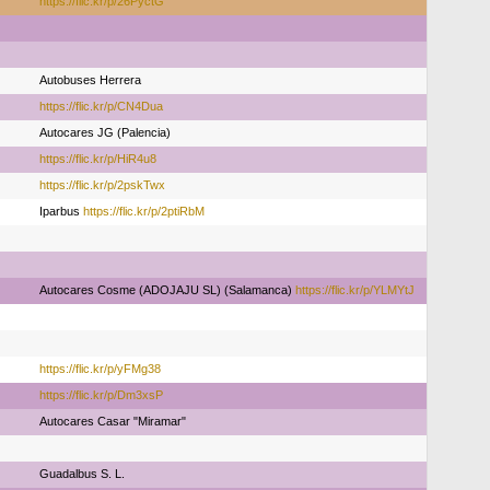
https://flic.kr/p/26PyctG
Autobuses Herrera
https://flic.kr/p/CN4Dua
Autocares JG (Palencia)
https://flic.kr/p/HiR4u8
https://flic.kr/p/2pskTwx
Iparbus
https://flic.kr/p/2ptiRbM
Autocares Cosme (ADOJAJU SL) (Salamanca)
https://flic.kr/p/YLMYtJ
https://flic.kr/p/yFMg38
https://flic.kr/p/Dm3xsP
Autocares Casar "Miramar"
Guadalbus S. L.