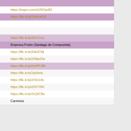
https://imgur.com/a/VNGjwBZ
https://flic.kr/p/2mKxaGD
https://flic.kr/p/2hCGcvj
Empresa Freire (Santiago de Compostela)
https://flic.kr/p/2hb3CMj
https://flic.kr/p/2rMqcDw
https://flic.kr/p/2nHPU8B
https://flic.kr/p/2q5dmic
https://flic.kr/p/2rNUx8x
https://flic.kr/p/2r5YY9H
https://flic.kr/p/2rQ6CBu
Carmona