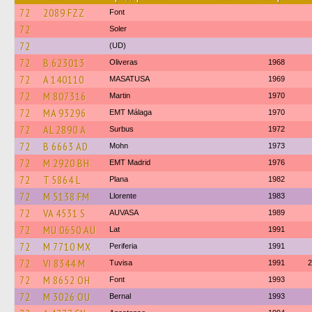
72
2089 FZZ
Font
72
Soler
72
(UD)
72
B 623013
Oliveras
1968
72
A 140110
MASATUSA
1969
72
M 807316
Martin
1970
72
MA 93296
EMT Málaga
1970
72
AL 2890 A
Surbus
1972
72
B 6663 AD
Mohn
1973
72
M 2920 BH
EMT Madrid
1976
72
T 5864 L
Plana
1982
72
M 5138 FM
Llorente
1983
72
VA 4531 S
AUVASA
1989
72
MU 0650 AU
Lat
1991
72
M 7710 MX
Periferia
1991
72
VI 8344 M
Tuvisa
1991
2
72
M 8652 OH
Font
1993
72
M 3026 OU
Bernal
1993