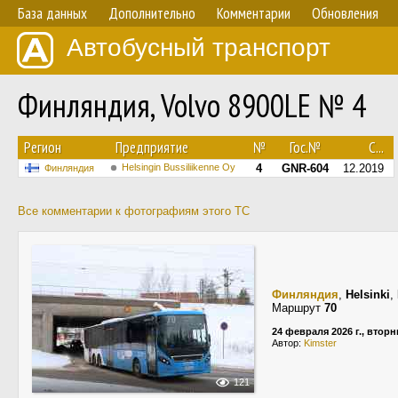
База данных
Дополнительно
Комментарии
Обновления
Автобусный транспорт
Финляндия, Volvo 8900LE № 4
Регион
Предприятие
№
Гос.№
С...
Helsingin Bussiliikenne Oy
4
GNR-604
12.2019
Финляндия
Все комментарии к фотографиям этого ТС
Финляндия
,
Helsinki
,
Маршрут
70
24 февраля 2026 г., вторн
Автор:
Kimster
121