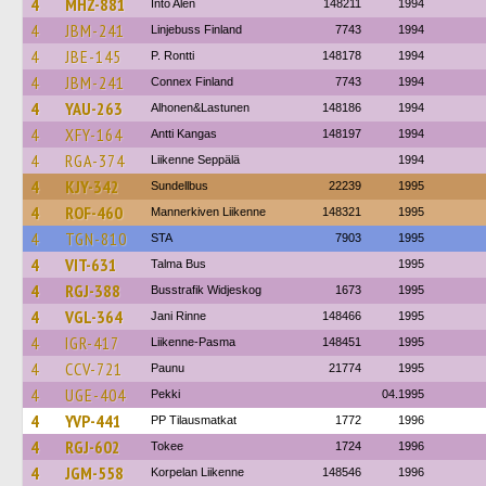
4
MHZ-881
Into Alén
148211
1994
4
JBM-241
Linjebuss Finland
7743
1994
4
JBE-145
P. Rontti
148178
1994
4
JBM-241
Connex Finland
7743
1994
4
YAU-263
Alhonen&Lastunen
148186
1994
4
XFY-164
Antti Kangas
148197
1994
4
RGA-374
Liikenne Seppälä
1994
4
KJY-342
Sundellbus
22239
1995
4
ROF-460
Mannerkiven Liikenne
148321
1995
4
TGN-810
STA
7903
1995
4
VIT-631
Talma Bus
1995
4
RGJ-388
Busstrafik Widjeskog
1673
1995
4
VGL-364
Jani Rinne
148466
1995
4
IGR-417
Liikenne-Pasma
148451
1995
4
CCV-721
Paunu
21774
1995
4
UGE-404
Pekki
04.1995
4
YVP-441
PP Tilausmatkat
1772
1996
4
RGJ-602
Tokee
1724
1996
4
JGM-558
Korpelan Liikenne
148546
1996