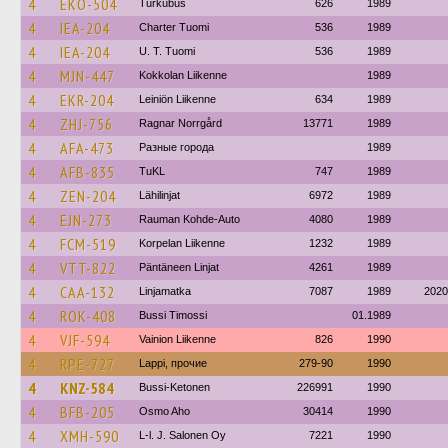
4
EKO-504
Turkubus
626
1989
4
IEA-204
Charter Tuomi
536
1989
4
IEA-204
U. T. Tuomi
536
1989
4
MJN-447
Kokkolan Liikenne
1989
4
EKR-204
Leiniön Liikenne
634
1989
4
ZHJ-756
Ragnar Norrgård
13771
1989
4
AFA-473
Разные города
1989
4
AFB-835
TuKL
747
1989
4
ZEN-204
Lähilinjat
6972
1989
4
EJN-273
Rauman Kohde-Auto
4080
1989
4
FCM-519
Korpelan Liikenne
1232
1989
4
VTT-822
Päntäneen Linjat
4261
1989
4
CAA-132
Linjamatka
7087
1989
2020
4
ROK-408
Bussi Timossi
01.1989
4
VJF-594
Vainion Liikenne
826
1990
4
RPE-727
Lappi, прочие
279-90
1990
4
KNZ-584
Bussi-Ketonen
226991
1990
4
BFB-205
Osmo Aho
30414
1990
4
XMH-590
L-l. J. Salonen Oy
7221
1990