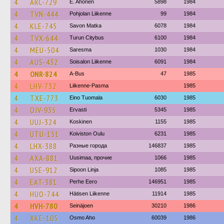
4
ARC-729
E. Ahonen
5898
1984
4
TVN-444
Pohjolan Liikenne
99
1984
4
KLE-745
Savon Matka
6078
1984
4
TVX-644
Turun Citybus
6100
1984
4
MEU-504
Saresma
1030
1984
4
AUS-432
Soisalon Liikenne
6091
1984
4
ONR-824
A-Bus
47
1985
4
LHV-732
Liikenne-Pasma
1985
4
TXE-773
Eino Tuomala
6030
1985
4
OJV-935
Ervasti
5345
1985
4
UUJ-324
Koskinen
1155
1985
4
UTU-151
Koiviston Oulu
6231
1985
4
LHX-388
Разные города
146837
1985
4
AXA-881
Uusimaa, прочие
1066
1985
4
USE-912
Sipoon Linja
1085
1985
4
EAT-381
Perhe Eero
146951
1985
4
HUO-744
Hätisen Liikenne
11914
1985
4
HVH-780
Seinäjoen
30210
1986
4
XKE-105
Osmo Aho
60039
1986