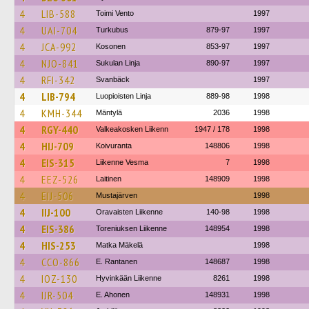
4
LIB-588
Toimi Vento
1997
4
UAI-704
Turkubus
879-97
1997
4
JCA-992
Kosonen
853-97
1997
4
NJO-841
Sukulan Linja
890-97
1997
4
RFI-342
Svanbäck
1997
4
LIB-794
Luopioisten Linja
889-98
1998
4
KMH-344
Mäntylä
2036
1998
4
RGY-440
Valkeakosken Liikenn
1947 / 178
1998
4
HIJ-709
Koivuranta
148806
1998
4
EIS-315
Liikenne Vesma
7
1998
4
EEZ-526
Laitinen
148909
1998
4
EIJ-506
Mustajärven
1998
4
IIJ-100
Oravaisten Liikenne
140-98
1998
4
EIS-386
Toreniuksen Liikenne
148954
1998
4
HIS-253
Matka Mäkelä
1998
4
CCO-866
E. Rantanen
148687
1998
4
IOZ-130
Hyvinkään Liikenne
8261
1998
4
IJR-504
E. Ahonen
148931
1998