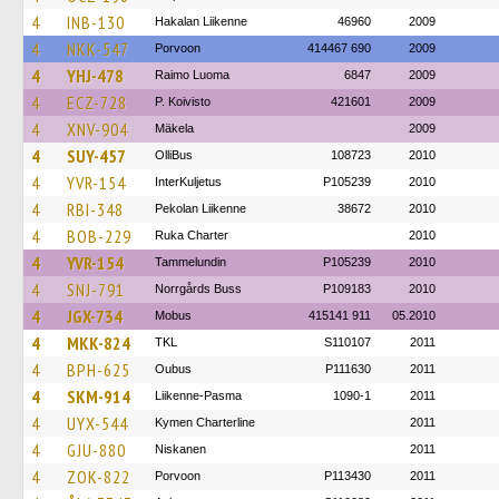
4
INB-130
Hakalan Liikenne
46960
2009
4
NKK-547
Porvoon
414467 690
2009
4
YHJ-478
Raimo Luoma
6847
2009
4
ECZ-728
P. Koivisto
421601
2009
4
XNV-904
Mäkela
2009
4
SUY-457
OlliBus
108723
2010
4
YVR-154
InterKuljetus
P105239
2010
4
RBI-348
Pekolan Liikenne
38672
2010
4
BOB-229
Ruka Charter
2010
4
YVR-154
Tammelundin
P105239
2010
4
SNJ-791
Norrgårds Buss
P109183
2010
4
JGX-734
Mobus
415141 911
05.2010
4
MKK-824
TKL
S110107
2011
4
BPH-625
Oubus
P111630
2011
4
SKM-914
Liikenne-Pasma
1090-1
2011
4
UYX-544
Kymen Charterline
2011
4
GJU-880
Niskanen
2011
4
ZOK-822
Porvoon
P113430
2011