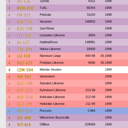
4
VIJ-326
Jyrkilä
8322
1998
4
NCM-850
TuKL
90344
1998
4
FIK-851
Pekkala
31193
1998
4
BIA-774
Vesanen
148803
1998
4
BZC-598
Jani Rinne
1998
4
ITF-311
Uusitalon Liikenne
2004
1998
4
IJL-127
Haldin&Rose
148881
1998
4
TIH-284
Vekka Liikenne
18908
1998
4
LIJ-550
Niemisen Linjat
944-98
05.1998
4
HGZ-655
Pohjolan Liikenne
6666
05.1998
4
CZM-504
Mäntän Seudun
1999
4
XIB-585
Ventoniemi
1999
4
OLF-799
Soisalon Liikenne
1999
4
ROF-353
Kylmäsen Liikenne
213-99
1999
4
ROF-354
Kokkolan Liikenne
212-99
1999
4
AEZ-201
Heikkilän Liikenne
211-99
1999
4
KRS-618
Porvoon
C484
1999
4
EIS-400
Wikströms Busstrafik
1999
4
VIT-418
OlliBus
228069
1999