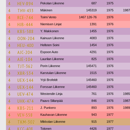
4
HEV-894
Pekolan Liikenne
687
1975
4
THV-433
Mäkinen
145319
1975
1987
4
RCE-744
Toimi Vento
1467 126-76
1976
4
HJB-444
Niemisen Linjat
1391
1976
4
KBS-588
Y. Makkonen
1455
1976
4
OON-204
Kainuun Liikenne
4083
1976
4
HEU-400
Hellsten Soini
1454
1976
4
AJC-204
Espoon Auto
4291
1976
4
AJE-104
Laurilan Liikenne
825
1976
4
TJT-362
Porin Liikenne
145471
1976
4
XBR-534
Karstulan Liikenne
1515
1976
4
UEX-144
Yrjö Brofeldt
145460
1976
4
UEX-144
Forssan Liikenne
145460
1976
4
UEV-474
Westendin Linja
761
1976
1985
4
UHK-474
Paavo Sillanpää
846
1976
1987
4
KBS-211
J. Punkero
893
1976
1989
4
VEV-558
Kauhavan Liikenne
943
1977
4
TKM-302
Mikkolan Liikenne
915
1977
4
KCC-408
Tolonen
4426
1977