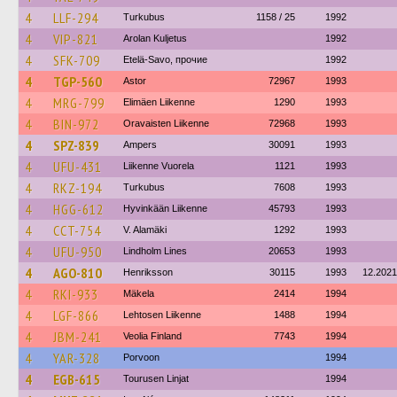
4
LLF-294
Turkubus
1158 / 25
1992
4
VIP-821
Arolan Kuljetus
1992
4
SFK-709
Etelä-Savo, прочие
1992
4
TGP-560
Astor
72967
1993
4
MRG-799
Elimäen Liikenne
1290
1993
4
BIN-972
Oravaisten Liikenne
72968
1993
4
SPZ-839
Ampers
30091
1993
4
UFU-431
Liikenne Vuorela
1121
1993
4
RKZ-194
Turkubus
7608
1993
4
HGG-612
Hyvinkään Liikenne
45793
1993
4
CCT-754
V. Alamäki
1292
1993
4
UFU-950
Lindholm Lines
20653
1993
4
AGO-810
Henriksson
30115
1993
12.2021
4
RKI-933
Mäkela
2414
1994
4
LGF-866
Lehtosen Liikenne
1488
1994
4
JBM-241
Veolia Finland
7743
1994
4
YAR-328
Porvoon
1994
4
EGB-615
Tourusen Linjat
1994