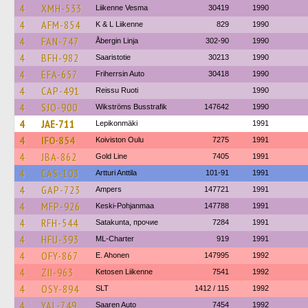
4
XMH-533
Liikenne Vesma
30419
1990
4
AFM-854
K & L Liikenne
829
1990
4
FAN-747
Åbergin Linja
302-90
1990
4
BFH-982
Saaristotie
30213
1990
4
EFA-657
Friherrsin Auto
30418
1990
4
CAP-491
Reissu Ruoti
1990
4
SJO-900
Wikströms Busstrafik
147642
1990
4
JAE-711
Lepikonmäki
1991
4
IFO-854
Koiviston Oulu
7275
1991
4
JBA-862
Gold Line
7405
1991
4
CAS-103
Artturi Anttila
101-91
1991
4
GAP-723
Ampers
147721
1991
4
MFP-926
Keski-Pohjanmaa
147788
1991
4
RFH-544
Satakunta, прочие
7284
1991
4
HFU-393
ML-Charter
919
1991
4
OFY-867
E. Ahonen
147995
1992
4
ZII-963
Ketosen Liikenne
7541
1992
4
OSY-894
SLT
1412 / 115
1992
4
YAL-749
Saaren Auto
7454
1992