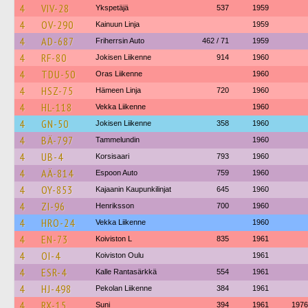
4
VIV-28
Ykspetäjä
537
1959
4
OV-290
Kainuun Linja
1959
4
AD-687
Friherrsin Auto
462 / 71
1959
4
RF-80
Jokisen Liikenne
914
1960
4
TDU-50
Oras Liikenne
1960
4
HSZ-75
Hämeen Linja
720
1960
4
HL-118
Vekka Liikenne
1960
4
GN-50
Jokisen Liikenne
358
1960
4
BÄ-797
Tammelundin
1960
4
UB-4
Korsisaari
793
1960
4
AÄ-814
Espoon Auto
759
1960
4
OY-853
Kajaanin Kaupunkilinjat
645
1960
4
ZI-96
Henriksson
700
1960
4
HRO-24
Vekka Liikenne
1960
4
EN-73
Koiviston L
835
1961
4
OI-4
Koiviston Oulu
1961
4
ESR-4
Kalle Rantasärkkä
554
1961
4
HJ-498
Pekolan Liikenne
384
1961
4
RX-15
Suni
394
1961
1976