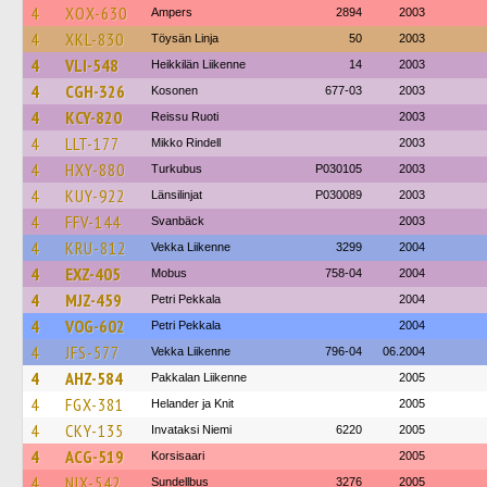
4
XOX-630
Ampers
2894
2003
4
XKL-830
Töysän Linja
50
2003
4
VLI-548
Heikkilän Liikenne
14
2003
4
CGH-326
Kosonen
677-03
2003
4
KCY-820
Reissu Ruoti
2003
4
LLT-177
Mikko Rindell
2003
4
HXY-880
Turkubus
P030105
2003
4
KUY-922
Länsilinjat
P030089
2003
4
FFV-144
Svanbäck
2003
4
KRU-812
Vekka Liikenne
3299
2004
4
EXZ-405
Mobus
758-04
2004
4
MJZ-459
Petri Pekkala
2004
4
VOG-602
Petri Pekkala
2004
4
JFS-577
Vekka Liikenne
796-04
06.2004
4
AHZ-584
Pakkalan Liikenne
2005
4
FGX-381
Helander ja Knit
2005
4
CKY-135
Invataksi Niemi
6220
2005
4
ACG-519
Korsisaari
2005
4
NIX-542
Sundellbus
3276
2005