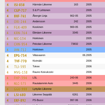
4
ISI-838
Härmän Liikenne
163
2005
4
CGP-717
S & P Lehtonen
2005
4
BXF-761
Åbergin Linja
902-05
2005
4
ORI-244
Andersson
242
2005
4
FGX-409
Koskinen
900-05
2005
4
KRN-764
Elimäen Liikenne
3345
2005
4
NIC-134
Hokkinen
2005
4
CHN-954
Pekolan Liikenne
73832
2005
4
JHN-712
Hokkinen
2005
4
EPG-734
Viitasaaren
06.2005
4
TVF-770
Kivimäki
2006
4
TLI-593
Tokee
2006
4
MVG-158
Rauno Koivukoski
2006
4
FHP-394
LSL
243-06
2006
4
NLC-575
Rautalammin Auto
3445
2006
4
GGU-988
Lyttylän Liikenne
2006
4
LSI-680
Liikenne Seppälä
6261
2006
4
ERF-892
PS-Bussi
997-06
2006