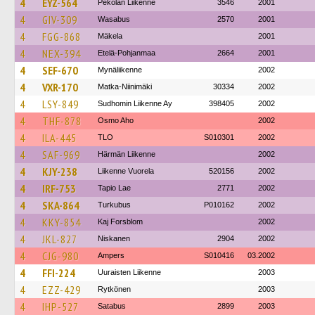
4
EYZ-564
Pekolan Liikenne
3546
2001
4
GIV-309
Wasabus
2570
2001
4
FGG-868
Mäkela
2001
4
NEX-394
Etelä-Pohjanmaa
2664
2001
4
SEF-670
Mynäliikenne
2002
4
VXR-170
Matka-Niinimäki
30334
2002
4
LSY-849
Sudhomin Liikenne Ay
398405
2002
4
THF-878
Osmo Aho
2002
4
ILA-445
TLO
S010301
2002
4
SAF-969
Härmän Liikenne
2002
4
KJY-238
Liikenne Vuorela
520156
2002
4
IRF-753
Tapio Lae
2771
2002
4
SKA-864
Turkubus
P010162
2002
4
KKY-854
Kaj Forsblom
2002
4
JKL-827
Niskanen
2904
2002
4
CJG-980
Ampers
S010416
03.2002
4
FFI-224
Uuraisten Liikenne
2003
4
EZZ-429
Rytkönen
2003
4
IHP-527
Satabus
2899
2003