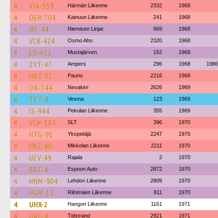
4
VJA-559
Härmän Liikenne
2332
1968
4
OER-704
Kainuun Liikenne
241
1968
4
IRF-44
Niemisen Linjat
669
1968
4
VCR-424
Osmo Aho
2320
1968
4
ED-611
Mustajärven
152
1968
4
ZVT-47
Ampers
296
1968
1986
4
HBT-31
Paunu
2216
1969
4
OX-744
Nevakivi
2626
1969
4
TET-4
Vesma
123
1969
4
IS-944
Pekolan Liikenne
355
1969
4
VCH-184
SLT
396
1970
4
HTG-91
Ykspetäjä
2247
1970
4
HRZ-40
Mikkolan Liikenne
2211
1970
4
UEV-49
Rajala
2
1970
4
BKC-4
Espoon Auto
2872
1970
4
HNM-904
Lehdon Liikenne
2809
1970
4
HGM-12
Riihimäen Liikenne
811
1970
4
UHX-2
Hangon Liikenne
1161
1971
4
UAC-4
Tidstrand
2921
1971