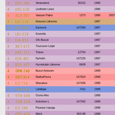
4
UVS-304
Ventoniemi
30152
1986
4
UVC-150
Lindholm Lines
1986
4
AGX-985
Vaasan Paika
1373
1986
2007
4
LKJ-124
Ketosen Liikenne
1987
4
LKC-414
Karinord
147284
1987
4
LKJ-124
Kuusela
1987
4
EJA-814
OK-Bussit
1987
4
XKT-675
Tourusen Linjat
1987
4
HXE-352
Tokee
12754
1987
4
EEK-481
Nyholm
147226
1987
4
BEU-433
Hyvinkään Liikenne
6609
1987
4
OPN-240
Bussi-Ketonen
1988
4
OOT-914
MatkaPeura
147924
1988
4
EJJ-754
Wasabus
147406
1988
4
OFV-954
Lähilinjat
7411
1988
4
VTH-644
Osmo Aho
1988
4
TOB-104
Koiviston L
147342
1988
4
EJJ-294
Разные города
1988
4
OPK-604
Mörö
953-88
1988