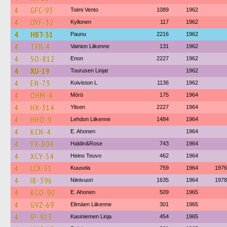
4
GFC-93
Toimi Vento
1089
1962
4
OYF-32
Kyllonen
117
1962
4
HBT-31
Paunu
2216
1962
4
TFR-4
Vainion Liikenne
131
1962
4
SO-812
Enon
2227
1962
4
XU-19
Tourusen Linjat
1962
4
EN-73
Koiviston L
1136
1962
4
OHM-4
Mörö
175
1964
4
HX-314
Ylisen
2227
1964
4
HHO-9
Lehdon Liikenne
1484
1964
4
KCN-4
E. Ahonen
1964
4
YX-804
Haldin&Rose
743
1964
4
XCY-54
Heino Teuvo
462
1964
4
LCX-51
Kuusela
759
1964
1976
4
IB-396
Niinivuori
1635
1964
1978
4
KCO-90
E. Ahonen
509
1965
4
GVZ-69
Elimäen Liikenne
301
1965
4
IP-913
Kasiniemen Linja
454
1965