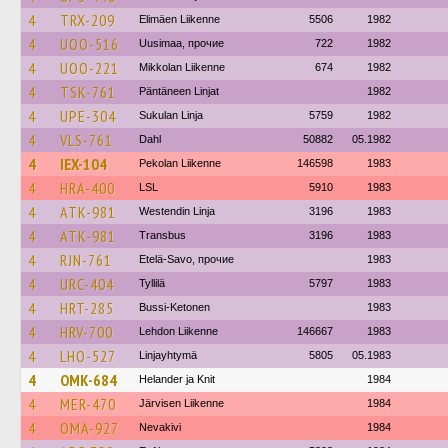
4
TRX-209
Elimäen Liikenne
5506
1982
4
UOO-516
Uusimaa, прочие
722
1982
4
UOO-221
Mikkolan Liikenne
674
1982
4
TSK-761
Päntäneen Linjat
1982
4
UPE-304
Sukulan Linja
5759
1982
4
VLS-761
Dahl
50882
05.1982
4
IEX-104
Pekolan Liikenne
146598
1983
4
HRA-400
LSL
5910
1983
4
ATK-981
Westendin Linja
3196
1983
4
ATK-981
Transbus
3196
1983
4
RJN-761
Etelä-Savo, прочие
1983
4
URC-404
Tyllilä
5797
1983
4
HRT-285
Bussi-Ketonen
1983
4
HRV-700
Lehdon Liikenne
146667
1983
4
LHO-527
Linjayhtymä
5805
05.1983
4
OMK-684
Helander ja Knit
1984
4
MER-470
Järvisen Liikenne
1984
4
OMA-927
Nevakivi
1984