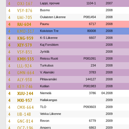
4
OXJ-167
Lappi, прочие
1104-1
2007
4
VSY-876
Busmo
2008
4
UAI-705
Oulaisten Liikenne
P081454
2008
4
RAI-604
Paunu
6717
2008
4
KMO-317
Koiviston Tre
80008
2008
4
KNG-959
K-S Liikenne
6607
2008
4
XEY-579
Kaj Forsblom
2008
4
VSY-851
Jyrkilä
2008
4
KMH-555
Reissu Ruoti
P081091
2008
4
LLL-924
Turkubus
234
2008
4
GMN-664
V. Alamäki
3783
2008
4
ALY-938
Pihlavamäki
144127
2008
4
KEY-746
Kutilan
P081983
2008
4
XUU-244
Niemelä
3786
04.2008
4
MXI-957
Hallakangas
2009
4
CMX-664
TLO
P093603
2009
4
IJB-148
Vekka Liikenne
2009
4
GNC-814
Revon
6779
2009
4
OCZ-196
Ampers
6863
2009