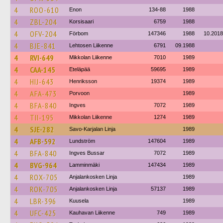
4
ROO-610
Enon
134-88
1988
4
ZBL-204
Korsisaari
6759
1988
4
OFV-204
Förbom
147346
1988
10.2018
4
BJE-841
Lehtosen Liikenne
6791
09.1988
4
RVI-649
Mikkolan Liikenne
7010
1989
4
CAA-145
Eteläpää
59695
1989
4
HIJ-643
Henriksson
19374
1989
4
AFA-473
Porvoon
1989
4
BFA-840
Ingves
7072
1989
4
TII-195
Mikkolan Liikenne
1274
1989
4
SJE-282
Savo-Karjalan Linja
1989
4
AFB-592
Lundström
147604
1989
4
BFA-840
Ingves Bussar
7072
1989
4
BVG-964
Lamminmäki
147434
1989
4
ROX-705
Anjalankosken Linja
1989
4
ROK-705
Anjalankosken Linja
57137
1989
4
LBR-396
Kuusela
1989
4
UFC-425
Kauhavan Liikenne
749
1989