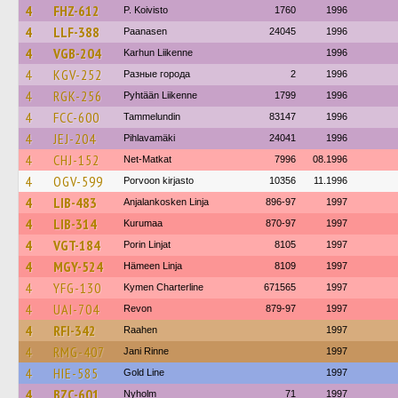
4
FHZ-612
P. Koivisto
1760
1996
4
LLF-388
Paanasen
24045
1996
4
VGB-204
Karhun Liikenne
1996
4
KGV-252
Разные города
2
1996
4
RGK-256
Pyhtään Liikenne
1799
1996
4
FCC-600
Tammelundin
83147
1996
4
JEJ-204
Pihlavamäki
24041
1996
4
CHJ-152
Net-Matkat
7996
08.1996
4
OGV-599
Porvoon kirjasto
10356
11.1996
4
LIB-483
Anjalankosken Linja
896-97
1997
4
LIB-314
Kurumaa
870-97
1997
4
VGT-184
Porin Linjat
8105
1997
4
MGY-524
Hämeen Linja
8109
1997
4
YFG-130
Kymen Charterline
671565
1997
4
UAI-704
Revon
879-97
1997
4
RFI-342
Raahen
1997
4
RMG-407
Jani Rinne
1997
4
HIE-585
Gold Line
1997
4
BZC-601
Nyholm
71
1997