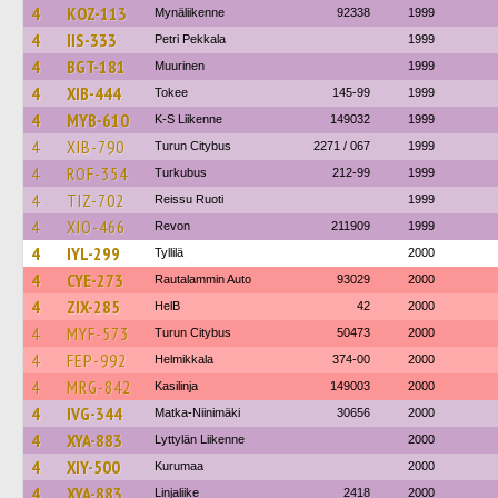
4
KOZ-113
Mynäliikenne
92338
1999
4
IIS-333
Petri Pekkala
1999
4
BGT-181
Muurinen
1999
4
XIB-444
Tokee
145-99
1999
4
MYB-610
K-S Liikenne
149032
1999
4
XIB-790
Turun Citybus
2271 / 067
1999
4
ROF-354
Turkubus
212-99
1999
4
TIZ-702
Reissu Ruoti
1999
4
XIO-466
Revon
211909
1999
4
IYL-299
Tyllilä
2000
4
CYE-273
Rautalammin Auto
93029
2000
4
ZIX-285
HelB
42
2000
4
MYF-573
Turun Citybus
50473
2000
4
FEP-992
Helmikkala
374-00
2000
4
MRG-842
Kasilinja
149003
2000
4
IVG-344
Matka-Niinimäki
30656
2000
4
XYA-883
Lyttylän Liikenne
2000
4
XIY-500
Kurumaa
2000
4
XYA-883
Linjaliike
2418
2000