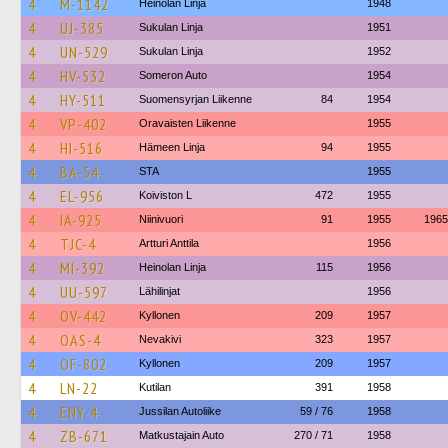
4
M-1142
Heinolan Linja
1948
4
UJ-385
Sukulan Linja
1951
4
UN-529
Sukulan Linja
1952
4
HV-532
Someron Auto
1954
4
HY-511
Suomensyrjan Liikenne
84
1954
4
VP-402
Oravaisten Liikenne
1955
4
HI-516
Hämeen Linja
94
1955
4
BA-54
STA
1955
4
EL-956
Koiviston L
472
1955
4
IA-925
Niinivuori
91
1955
1965
4
TJC-4
Artturi Anttila
1956
4
MI-392
Heinolan Linja
115
1956
4
UU-597
Lähilinjat
1956
4
OV-442
Kyllonen
209
1957
4
OAS-4
Nevakivi
323
1957
4
OF-802
Kyllonen
209
1957
4
LN-22
Kutilan
391
1958
4
ENY-4
Jussilan Autoliike
59 / 76
1958
4
ZB-671
Matkustajain Auto
270 / 71
1958