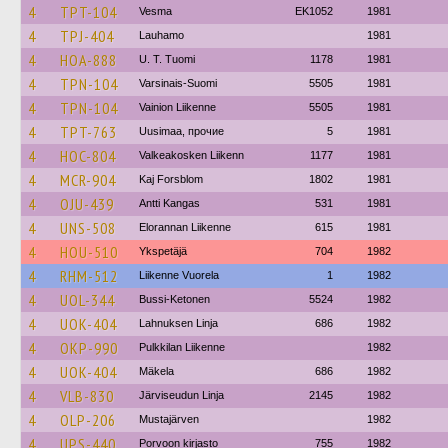
4
TPT-104
Vesma
EK1052
1981
4
TPJ-404
Lauhamo
1981
4
HOA-888
U. T. Tuomi
1178
1981
4
TPN-104
Varsinais-Suomi
5505
1981
4
TPN-104
Vainion Liikenne
5505
1981
4
TPT-763
Uusimaa, прочие
5
1981
4
HOC-804
Valkeakosken Liikenn
1177
1981
4
MCR-904
Kaj Forsblom
1802
1981
4
OJU-439
Antti Kangas
531
1981
4
UNS-508
Elorannan Liikenne
615
1981
4
HOU-510
Ykspetäjä
704
1982
4
RHM-512
Liikenne Vuorela
1
1982
4
UOL-344
Bussi-Ketonen
5524
1982
4
UOK-404
Lahnuksen Linja
686
1982
4
OKP-990
Pulkkilan Liikenne
1982
4
UOK-404
Mäkela
686
1982
4
VLB-830
Järviseudun Linja
2145
1982
4
OLP-206
Mustajärven
1982
4
UPS-440
Porvoon kirjasto
755
1982