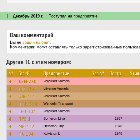
↑
Декабрь 2019 г.
Поступил на предприятие
Ваш комментарий
Вы не
вошли на сайт
.
Комментарии могут оставлять только зарегистрированные пользов
Другие ТС с этим номером:
№
Гос.№
Предприятие
Зав.№
Постр.
Утил.
4
LBM-220
Veljekset Salmela
4
RJK-554
Liikenne Vuorela
4
UJR-414
Veljekset Salmela
4
TTP-854
Wendelin Transport
4
LEU-304
Veljekset Salmela
4
TPS-1
Someron Linja
1937
4
MB-142
Heinolan Linja
1948
4
TA-104
Koiviston L
1948