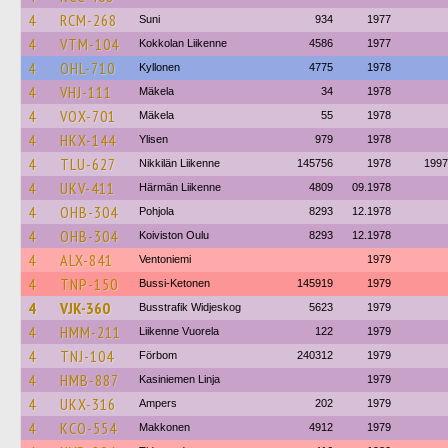
4
RCM-268
Suni
934
1977
4
VTM-104
Kokkolan Liikenne
4586
1977
4
OHL-710
Kyllonen
4775
1978
4
VHJ-111
Mäkela
34
1978
4
VOX-701
Mäkela
55
1978
4
HKX-144
Ylisen
979
1978
4
TLU-627
Nikkilän Liikenne
145756
1978
1997
4
UKV-411
Härmän Liikenne
4809
09.1978
4
OHB-304
Pohjola
8293
12.1978
4
OHB-304
Koiviston Oulu
8293
12.1978
4
ALX-841
Ventoniemi
1979
4
TNP-150
Bussi-Ketonen
145919
1979
4
VJK-360
Busstrafik Widjeskog
5623
1979
4
HMM-211
Liikenne Vuorela
122
1979
4
TNJ-104
Förbom
240312
1979
4
HMB-887
Kasiniemen Linja
1979
4
UKX-316
Ampers
202
1979
4
KCO-554
Makkonen
4912
1979