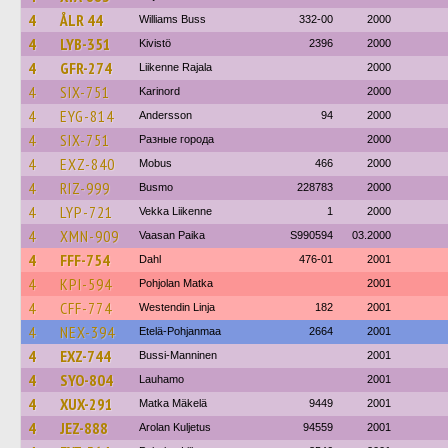
4
ÅLR 44
Williams Buss
332-00
2000
4
LYB-351
Kivistö
2396
2000
4
GFR-274
Liikenne Rajala
2000
4
SIX-751
Karinord
2000
4
EYG-814
Andersson
94
2000
4
SIX-751
Разные города
2000
4
EXZ-840
Mobus
466
2000
4
RIZ-999
Busmo
228783
2000
4
LYP-721
Vekka Liikenne
1
2000
4
XMN-909
Vaasan Paika
S990594
03.2000
4
FFF-754
Dahl
476-01
2001
4
KPI-594
Pohjolan Matka
2001
4
CFF-774
Westendin Linja
182
2001
4
NEX-394
Etelä-Pohjanmaa
2664
2001
4
EXZ-744
Bussi-Manninen
2001
4
SYO-804
Lauhamo
2001
4
XUX-291
Matka Mäkelä
9449
2001
4
JEZ-888
Arolan Kuljetus
94559
2001