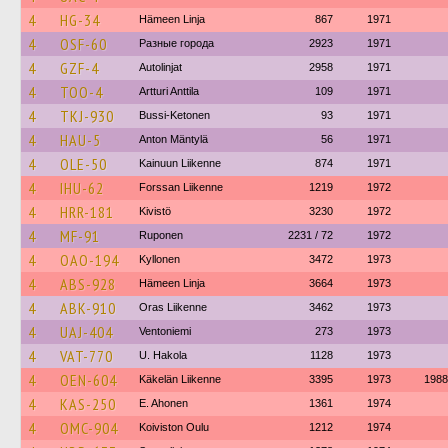
4
HG-34
Hämeen Linja
867
1971
4
OSF-60
Разные города
2923
1971
4
GZF-4
Autolinjat
2958
1971
4
TOO-4
Artturi Anttila
109
1971
4
TKJ-930
Bussi-Ketonen
93
1971
4
HAU-5
Anton Mäntylä
56
1971
4
OLE-50
Kainuun Liikenne
874
1971
4
IHU-62
Forssan Liikenne
1219
1972
4
HRR-181
Kivistö
3230
1972
4
MF-91
Ruponen
2231 / 72
1972
4
OAO-194
Kyllonen
3472
1973
4
ABS-928
Hämeen Linja
3664
1973
4
ABK-910
Oras Liikenne
3462
1973
4
UAJ-404
Ventoniemi
273
1973
4
VAT-770
U. Hakola
1128
1973
4
OEN-604
Käkelän Liikenne
3395
1973
1988
4
KAS-250
E. Ahonen
1361
1974
4
OMC-904
Koiviston Oulu
1212
1974