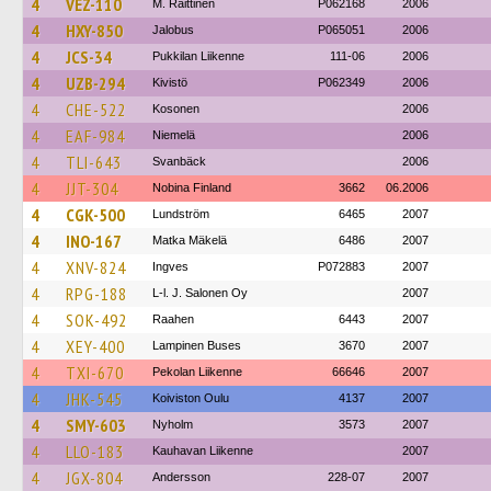
4
VEZ-110
M. Raittinen
P062168
2006
4
HXY-850
Jalobus
P065051
2006
4
JCS-34
Pukkilan Liikenne
111-06
2006
4
UZB-294
Kivistö
P062349
2006
4
CHE-522
Kosonen
2006
4
EAF-984
Niemelä
2006
4
TLI-643
Svanbäck
2006
4
JJT-304
Nobina Finland
3662
06.2006
4
CGK-500
Lundström
6465
2007
4
INO-167
Matka Mäkelä
6486
2007
4
XNV-824
Ingves
P072883
2007
4
RPG-188
L-l. J. Salonen Oy
2007
4
SOK-492
Raahen
6443
2007
4
XEY-400
Lampinen Buses
3670
2007
4
TXI-670
Pekolan Liikenne
66646
2007
4
JHK-545
Koiviston Oulu
4137
2007
4
SMY-603
Nyholm
3573
2007
4
LLO-183
Kauhavan Liikenne
2007
4
JGX-804
Andersson
228-07
2007