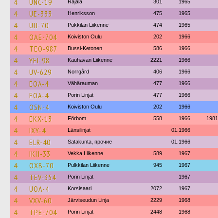
4
UNC-19
Rajala
301
1965
4
UE-333
Henriksson
475
1965
4
UIJ-70
Pukkilan Liikenne
474
1965
4
OAE-704
Koiviston Oulu
202
1966
4
TEO-987
Bussi-Ketonen
586
1966
4
YEI-98
Kauhavan Liikenne
2221
1966
4
UV-629
Norrgård
406
1966
4
EOA-4
Vähärauman
477
1966
4
EOA-4
Porin Linjat
477
1966
4
OSN-4
Koiviston Oulu
202
1966
4
EKX-13
Förbom
558
1966
1981
4
IXY-4
Länsilinjat
01.1966
4
ELR-40
Satakunta, прочие
01.1966
4
IKH-33
Vekka Liikenne
589
1967
4
OXB-70
Pulkkilan Liikenne
945
1967
4
TEV-354
Porin Linjat
1967
4
UOA-4
Korsisaari
2072
1967
4
VXV-60
Järviseudun Linja
2229
1968
4
TPE-704
Porin Linjat
2448
1968