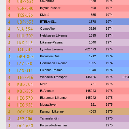
4
UBP-633
Savonlinja
1378
1974
4
VBP-840
Ingves Bussar
498
1974
4
TCS-126
Kivistö
555
1974
4
UBP-633
ETELA-SLL
1378
1974
4
VLA-554
Osmo Aho
3826
1974
4
LHU-302
Heiskasen Liikenne
1395
1974
4
LKK-116
Liikenne-Pasma
1340
1974
4
TCL-244
Lyttylän Liikenne
282 / 73
1974
4
OBH-804
Koiviston Oulu
1212
1974
4
LAV-980
Heiskasen Liikenne
1395
1974
4
LAN-311
Liikenne-Pasma
1340
1974
4
TEE-916
Wendelin Transport
145126
1974
1984
4
KBL-704
Mörö
721
1975
4
KBC-555
E. Ahonen
145243
1975
4
HEC-370
Elorannan Liikenne
145242
1975
4
HEC-956
Mustajärven
621
1975
4
OCK-738
Kainuun Liikenne
4083
1975
4
AEP-906
Tammelundin
1975
4
OCC-680
Pohjois-Pohjanmaa
1975