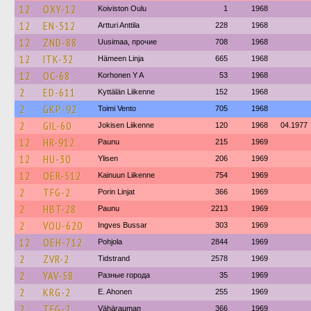
12
OXY-12
Koiviston Oulu
1
1968
12
EN-512
Artturi Anttila
228
1968
12
ZND-88
Uusimaa, прочие
708
1968
12
ITK-32
Hämeen Linja
665
1968
12
OC-68
Korhonen Y A
53
1968
2
ED-611
Kyttälän Liikenne
152
1968
2
GKP-92
Toimi Vento
705
1968
2
GIL-60
Jokisen Liikenne
120
1968
04.1977
12
HR-912
Paunu
215
1969
12
HU-30
Ylisen
206
1969
12
OER-512
Kainuun Liikenne
754
1969
2
TFG-2
Porin Linjat
366
1969
2
HBT-28
Paunu
2213
1969
2
VOU-620
Ingves Bussar
303
1969
12
OEH-712
Pohjola
2844
1969
2
ZVR-2
Tidstrand
2578
1969
2
YAV-58
Разные города
35
1969
2
KRG-2
E. Ahonen
255
1969
2
TFG-2
Vähärauman
366
1969