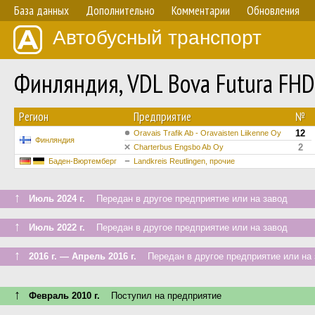
База данных
Дополнительно
Комментарии
Обновления
Автобусный транспорт
Финляндия, VDL Bova Futura FHD
Регион
Предприятие
№
12
Oravais Trafik Ab - Oravaisten Liikenne Oy
Финляндия
2
Charterbus Engsbo Ab Oy
Баден-Вюртемберг
Landkreis Reutlingen, прочие
↑
Июль 2024 г.
Передан в другое предприятие или на завод
↑
Июль 2022 г.
Передан в другое предприятие или на завод
↑
2016 г. — Апрель 2016 г.
Передан в другое предприятие или на 
↑
Февраль 2010 г.
Поступил на предприятие