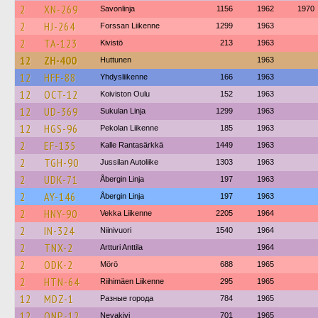
2
XN-269
Savonlinja
1156
1962
1970
2
HJ-264
Forssan Liikenne
1299
1963
2
TA-123
Kivistö
213
1963
12
ZH-400
Huttunen
1963
12
HFF-88
Yhdysliikenne
166
1963
12
OCT-12
Koiviston Oulu
152
1963
12
UD-369
Sukulan Linja
1299
1963
12
HGS-96
Pekolan Liikenne
185
1963
2
EF-135
Kalle Rantasärkkä
1449
1963
2
TGH-90
Jussilan Autoliike
1303
1963
2
UDK-71
Åbergin Linja
197
1963
2
AY-146
Åbergin Linja
197
1963
2
HNY-90
Vekka Liikenne
2205
1964
2
IN-324
Niinivuori
1540
1964
2
TNX-2
Artturi Anttila
1964
2
ODK-2
Mörö
688
1965
2
HTN-64
Riihimäen Liikenne
295
1965
12
MDZ-1
Разные города
784
1965
12
ONP-12
Nevakivi
701
1965