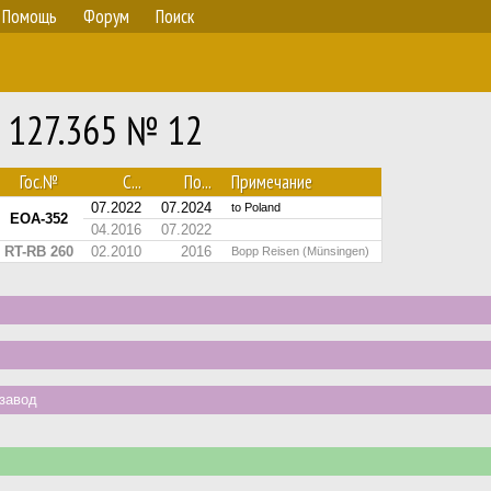
Помощь
Форум
Поиск
 127.365 № 12
Гос.№
С...
По...
Примечание
07.2022
07.2024
to Poland
EOA-352
04.2016
07.2022
RT-RB 260
02.2010
2016
Bopp Reisen (Münsingen)
завод