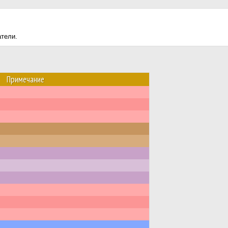
атели.
Примечание