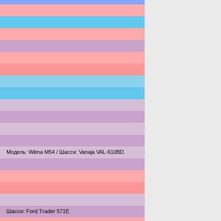
Модель: Wiima M54 / Шасси: Vanaja VAL-610BD.
Шасси: Ford Trader 571E