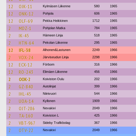
12
OJK-11
Kylmäsen Liikenne
580
1965
12
ONK-12
Pohjola
606
1965
12
OLF-69
Pekka Heikkinen
1712
1965
2
MDZ-1
Pohjolan Matka
784
1965
2
IK-45
Hämeen Linja
518
1965
2
HTN-64
Pekolan Liikenne
295
1965
12
IFL-38
Alhonen&Lastunen
2249
1966
2
VOX-24
Järviseudun Linja
2298
1966
12
ECX-12
Förbom
316
1966
12
RO-243
Elimäen Liikenne
456
1966
2
OOK-2
Koiviston Oulu
202
1966
2
GZ-840
Autolinjat
399
1966
2
IHL-45
Niinivuori
544
1966
2
UOA-14
Kyllonen
1909
1966
2
OJT-286
Nevakivi
2049
1966
2
TA-160
Koiviston L
425
1966
2
VBT-967
Sideby Trafikbolag
367
1966
2
OTV-22
Nevakivi
2049
1966