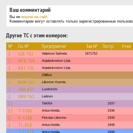
Ваш комментарий
Вы не
вошли на сайт
.
Комментарии могут оставлять только зарегистрированные пользов
Другие ТС с этим номером:
№
Гос.№
Предприятие
Зав.№
Постр.
Утил.
2
LCX-782
Veljekset Salmela
1871752
2
MFB-508
Anjalankosken Linja
2
RAT-701
Anjalankosken Linja
12
HYO-207
OlliBus
2
RHM-502
Liikenne Vuorela
2
URR-833
Lundström
2
UNV-762
Laitinen
12
TAKRA
1937
12
T-3588
Artturi Anttila
1938
2
H-1288
Pekolan Liikenne
1939
2
TL-818
Artturi Anttila
1948
2
T-11818
Artturi Anttila
1948