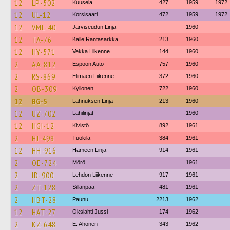
12
LP-502
Kuusela
427
1959
1972
12
UL-12
Korsisaari
472
1959
1972
12
VML-40
Järviseudun Linja
1960
12
TÄ-76
Kalle Rantasärkkä
213
1960
12
HY-571
Vekka Liikenne
144
1960
2
AÄ-812
Espoon Auto
757
1960
2
RS-869
Elimäen Liikenne
372
1960
2
OB-309
Kyllonen
722
1960
12
BG-5
Lahnuksen Linja
213
1960
12
UZ-702
Lähilinjat
1960
12
HGI-12
Kivistö
892
1961
2
HJ-498
Tuokila
384
1961
12
HH-916
Hämeen Linja
914
1961
2
OE-724
Mörö
1961
2
ID-900
Lehdon Liikenne
917
1961
2
ZT-128
Sillanpää
481
1961
2
HBT-28
Paunu
2213
1962
12
HAT-27
Okslahti Jussi
174
1962
2
KZ-648
E. Ahonen
343
1962