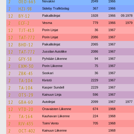
2
OEO-665
Nevakivi
2049
1966
2
HZJ-98
Sideby Trafikbolag
367
1966
12
BY-12
Paikallislinjat
1928
1966
09.1978
2
ECF-2
Vesma
779
1966
1979
12
TJT-413
Porin Linjat
36
1967
12
TAT-772
Porin Linjat
2086
1967
12
BHD-12
Paikallislinjat
2065
1967
12
TAT-772
Jussilan Autoliike
2086
1967
2
GFY-58
Pyhtään Liikenne
94
1967
2
EXM-30
Porin Liikenne
75
1967
2
ZBK-45
Sookari
36
1967
2
TA-104
Kivistö
2229
1967
2
TA-104
Kasper Sundell
2229
1967
2
OTS-29
Kainuun Linja
596
1967
12
GBA-60
Autolinjat
2099
1967
1977
12
VTD-20
Oravaisten Liikenne
674
1968
2
TA-164
Kauhavan Liikenne
224
1968
2
RJV-435
Toimi Vento
705
1968
2
OCT-402
Kainuun Liikenne
1968