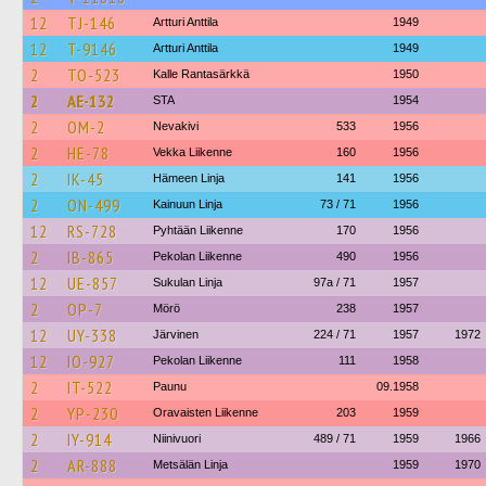
12
TJ-146
Artturi Anttila
1949
12
T-9146
Artturi Anttila
1949
2
TO-523
Kalle Rantasärkkä
1950
2
AE-132
STA
1954
2
OM-2
Nevakivi
533
1956
2
HE-78
Vekka Liikenne
160
1956
2
IK-45
Hämeen Linja
141
1956
2
ON-499
Kainuun Linja
73 / 71
1956
12
RS-728
Pyhtään Liikenne
170
1956
2
IB-865
Pekolan Liikenne
490
1956
12
UE-857
Sukulan Linja
97a / 71
1957
2
OP-7
Mörö
238
1957
12
UY-338
Järvinen
224 / 71
1957
1972
12
IO-927
Pekolan Liikenne
111
1958
2
IT-522
Paunu
09.1958
2
YP-230
Oravaisten Liikenne
203
1959
2
IY-914
Niinivuori
489 / 71
1959
1966
2
AR-888
Metsälän Linja
1959
1970