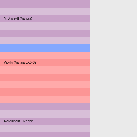
Y. Brofeldt (Vantaa)
Ajokki (Vanaja LK6-69)
Nordlundin Liikenne