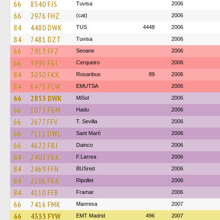
66
8540 FJS
Tuvisa
2006
66
2976 FHZ
(cat)
2006
84
4480 DWK
TUS
4448
2006
84
7481 DZT
Tuvisa
2006
66
7913 FFZ
Seoane
2006
66
3996 FGJ
Cerqueiro
2006
84
3030 FKK
Rosanbus
89
2006
84
6475 FCW
EMUTSA
2006
66
2853 DWK
MiSol
2006
66
1073 FBM
Hadu
2006
66
2677 FFV
T. Sevilla
2006
66
7111 DWL
Sant Martì
2006
66
4622 FBJ
Dainco
2006
84
2403 FKK
F.Larrea
2006
84
2469 FFN
BUSred
2006
84
2106 FKK
Ripollet
2006
84
4110 FFB
Framar
2006
66
7416 FMK
Manresa
2007
66
4335 FYW
EMT Madrid
496
2007