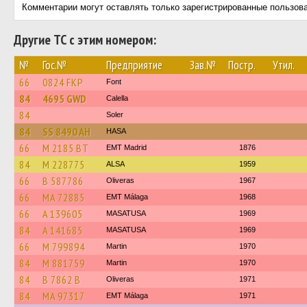
Комментарии могут оставлять только зарегистрированные пользов
Другие ТС с этим номером:
№
Гос.№
Предприятие
Зав.№
Постр.
Утил.
66
0824 FKP
Font
84
4695 GWD
Calella
84
Soler
84
SS 8490 AH
HASA
66
M 2185 BT
EMT Madrid
1876
84
M 228775
ALSA
1959
66
B 587786
Oliveras
1967
66
MA 72885
EMT Málaga
1968
66
A 139605
MASATUSA
1969
84
A 141685
MASATUSA
1969
66
M 799894
Martin
1970
84
M 881759
Martin
1970
84
B 7862 B
Oliveras
1971
84
MA 97317
EMT Málaga
1971