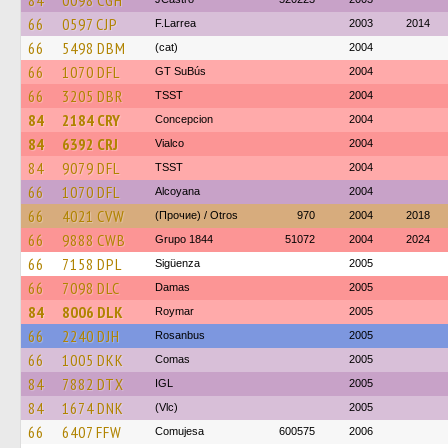
84
0098 CGH
66
0597 CJP
F.Larrea
2003
2014
66
5498 DBM
(cat)
2004
66
1070 DFL
GT SuBús
2004
66
3205 DBR
TSST
2004
84
2184 CRY
Concepcion
2004
84
6392 CRJ
Vialco
2004
84
9079 DFL
TSST
2004
66
1070 DFL
Alcoyana
2004
66
4021 CVW
(Прочие) / Otros
970
2004
2018
66
9888 CWB
Grupo 1844
51072
2004
2024
66
7158 DPL
Sigüenza
2005
66
7098 DLC
Damas
2005
84
8006 DLK
Roymar
2005
66
2240 DJH
Rosanbus
2005
66
1005 DKK
Comas
2005
84
7882 DTX
IGL
2005
84
1674 DNK
(Vlc)
2005
66
6407 FFW
Comujesa
600575
2006