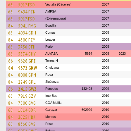
66
5917 FSD
Vectalia (Cáceres)
2007
66
9494 FZN
AMPSA
2007
66
5917 FSD
(Extremadura)
2007
84
5941 FMG
Boadilla
2007
66
4094 GDH
Comas
2008
84
4300 FZY
Leader
2008
66
3736 GFH
Furio
2008
66
5574 GHY
AUVASA
5634
2008
2023
66
9626 GPZ
Torres H
2009
84
9372 GKW
Chelvana
2009
84
8008 GPN
Roca
2009
84
2249 GPL
Sigüenza
2009
66
2415 GWZ
Penedes
132408
2009
66
7919 GZV
InterBus
2010
84
7500 GVG
COA Melilla
2010
66
1614 GXR
Garayar
602929
2010
84
2625 HBJ
Montes
2010
66
8360 GVS
Prisei
2010
Beltran
2010