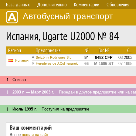
База данных
Дополнительно
Комментарии
Обновления
Автобусный транспорт
Испания, Ugarte U2000 № 84
Регион
Предприятие
№
Гос.№
С...
84
8482 CFP
03.2003
Belizón y Rodríguez S.L.
Испания
66
M 1696 ST
07.1995
Herederos de J.Colmenarejo
↑
Списан
↑
2003 г. — Март 2003 г.
Передан в другое предприятие или на за
↑
Июль 1995 г.
Поступил на предприятие
Ваш комментарий
Вы не
вошли на сайт
.