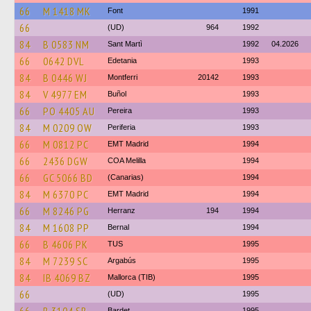
66
M 1418 MK
Font
1991
66
(UD)
964
1992
84
B 0583 NM
Sant Martì
1992
04.2026
66
0642 DVL
Edetania
1993
84
B 0446 WJ
Montferri
20142
1993
84
V 4977 EM
Buñol
1993
66
PO 4405 AU
Pereira
1993
84
M 0209 OW
Periferia
1993
66
M 0812 PC
EMT Madrid
1994
66
2436 DGW
COA Melilla
1994
66
GC 5066 BD
(Canarias)
1994
84
M 6370 PC
EMT Madrid
1994
66
M 8246 PG
Herranz
194
1994
84
M 1608 PP
Bernal
1994
66
B 4606 PK
TUS
1995
84
M 7239 SC
Argabús
1995
84
IB 4069 BZ
Mallorca (TIB)
1995
66
(UD)
1995
Bardet
1995