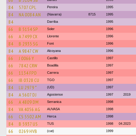
66
B 3104 SB
84
5707 CPL
Pereira
1995
84
NA 0084 AN
(Navarra)
8715
1995
84
Darriba
1995
66
B 5154 SP
Soler
1996
66
A 7499 CX
Llorente
1996
84
B 2935 SG
Font
1996
84
A 9847 CW
Alcoyana
1996
66
J 0066 Y
Castillo
1997
66
7842 CRW
Boadilla
1997
66
1134 FPD
Carrera
1997
66
IB 0328 CU
TGO
1997
84
LU 2979 *
(UD)
1997
84
A 5607 DJ
Agostense
1997
2019
66
A 4809 DM
Serranica
1998
84
VA 4056 AG
AUVASA
1998
66
CS 5502 AM
Herca
1998
84
B 5937 US
TUS
1998
04.2023
66
0269 HVB
(cat)
1999