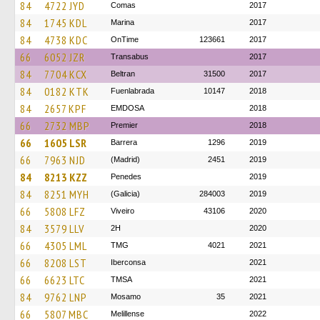
84
4722 JYD
Comas
2017
84
1745 KDL
Marina
2017
84
4738 KDC
OnTime
123661
2017
66
6052 JZR
Transabus
2017
84
7704 KCX
Beltran
31500
2017
84
0182 KTK
Fuenlabrada
10147
2018
84
2657 KPF
EMDOSA
2018
66
2732 MBP
Premier
2018
66
1605 LSR
Barrera
1296
2019
66
7963 NJD
(Madrid)
2451
2019
84
8213 KZZ
Penedes
2019
84
8251 MYH
(Galicia)
284003
2019
66
5808 LFZ
Viveiro
43106
2020
84
3579 LLV
2H
2020
66
4305 LML
TMG
4021
2021
66
8208 LST
Iberconsa
2021
66
6623 LTC
TMSA
2021
84
9762 LNP
Mosamo
35
2021
66
5807 MBC
Melillense
2022