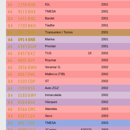
66
2238 BHR
IGL
2001
66
9113 BHX
TMESA
2001
84
5451 BNG
Bardet
2001
84
7703 BKH
Tiadhe
2001
84
0472 BHH
Transunion / Torres
2001
66
0914 BNR
Marina
2001
66
6383 BGM
Premier
2001
66
8457 BXZ
TUS
19
2002
66
9891 BVY
Roymar
2002
66
2836 BWH
Voramar G.
2002
66
8867 BWL
Mallorca (TIB)
2002
84
1502 CDP
ST
2002
66
7039 BSS
Auto ZGZ
2002
84
0180 BWY
Inmaculada
2002
84
8584 BSR
Vázquez
2002
66
8566 CMC
Atlantida
2003
84
0583 CGV
Seco
2003
84
4917 CHH
TMESA
2003
JCastro
520223
2003