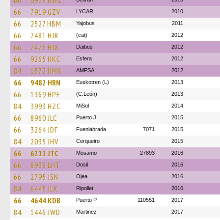
66
0934 GWZ
66
7919 GZV
LYCAR
2010
66
2527 HBM
Yajobus
2011
66
7481 HJR
(cat)
2012
66
7475 HJX
Daibus
2012
66
9265 HKC
Esfera
2012
84
1572 HMK
AMPSA
2012
66
9482 HRN
Euskotren (L)
2013
66
1369 HPF
(C.León)
2013
84
3993 HZC
MiSol
2014
66
8960 JLC
Puerto J
2015
66
3264 JDF
Fuenlabrada
7071
2015
84
2035 JHV
Cerqueiro
2015
66
6211 JTC
Mosamo
27893
2016
66
8938 LHT
Dosil
2016
66
2795 JSN
Ojea
2016
84
6445 JLK
Ripollet
2016
66
4644 KDB
Puerto P
110551
2017
84
1446 JWD
Martinez
2017