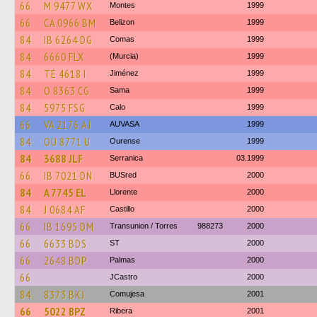
66
M 9477 WX
Montes
1999
66
CA 0966 BM
Belizon
1999
84
IB 6264 DG
Comas
1999
84
6660 FLX
(Murcia)
1999
84
TE 4618 I
Jiménez
1999
84
O 8363 CG
Sama
1999
84
5975 FSG
Calo
1999
66
VA 2176 AJ
AUVASA
1999
84
OU 8771 U
Ourense
1999
84
3688 JLF
Serranica
03.1999
66
IB 7021 DN
BUSred
2000
84
A 7745 EL
Llorente
2000
84
J 0684 AF
Castillo
2000
66
IB 1695 DM
Transunion / Torres
988273
2000
66
6633 BDS
ST
2000
66
2648 BDP
Palmas
2000
66
JCastro
2000
84
8373 BKJ
Comujesa
2001
66
5022 BPZ
Ribera
2001