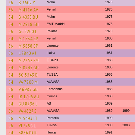
66
B 3602 Y
Mohn
1973
66
M 4116 AV
Ferrol
1975
84
B 4058 BU
Mohn
1976
84
M 2918 BH
EMT Madrid
1976
66
GC 5200 L
Palmas
1979
84
M 1534 EP
Ferrol
1980
66
M 5838 EP
Llorente
1981
66
L 2840 AJ
Lleida
1981
84
M 2752 FM
E.Rivas
1983
84
M 0245 GP
Llorente
1985
84
SG 5543 D
TUSSA
1986
84
VA 7200 M
AUVASA
1986
66
V 6985 GD
Fernanbus
1988
84
IB 1706 AU
Comas
1988
84
BU 8796 L
AB
1989
66
VA 4527 S
AUVASA
1989
1999
66
M 5493 LT
Periferia
1990
66
VI 7795 L
Tuvisa
1990
2008
84
3856 DCR
Herca
1991