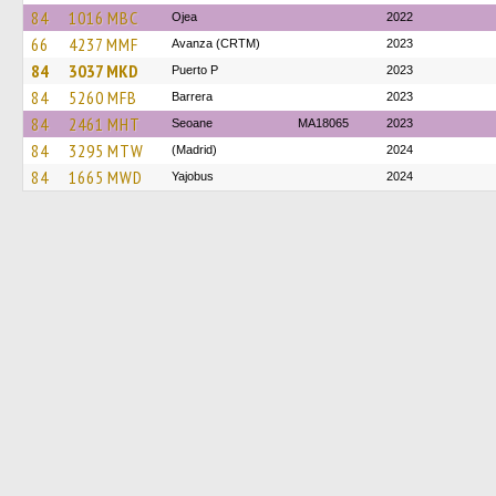
84
1016 MBC
Ojea
2022
66
4237 MMF
Avanza (CRTM)
2023
84
3037 MKD
Puerto P
2023
84
5260 MFB
Barrera
2023
84
2461 MHT
Seoane
MA18065
2023
84
3295 MTW
(Madrid)
2024
84
1665 MWD
Yajobus
2024