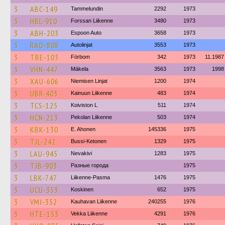
3
ABC-149
Tammelundin
2292
1973
3
HBL-910
Forssan Liikenne
3480
1973
3
ABH-203
Espoon Auto
3658
1973
3
RAO-808
Autolinjat
3553
1973
3
TBE-103
Förbom
342
1973
11.1987
3
VHN-447
Mäkela
3563
1973
1998
3
XAU-606
Niemisen Linjat
1200
1974
3
UBR-403
Kainuun Liikenne
483
1974
3
TCS-125
Koiviston L
511
1974
3
HCN-213
Pekolan Liikenne
503
1974
3
KBK-130
E. Ahonen
145336
1975
3
TJL-242
Bussi-Ketonen
1329
1975
3
LAU-945
Nevakivi
1283
1975
3
TJB-903
Разные города
1975
3
LBK-747
Liikenne-Pasma
1476
1975
3
UCU-353
Koskinen
652
1975
3
VMJ-352
Kauhavan Liikenne
240255
1976
3
HTE-153
Vekka Liikenne
4291
1976