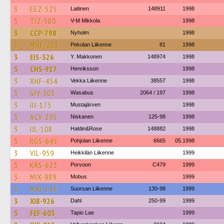
3
EEZ-525
Laitinen
148911
1998
3
TIZ-580
V-M Mikkola
1998
3
CCP-798
Nyholm
1998
3
MHF-203
Pekolan Liikenne
81
1998
3
EIS-326
Y. Makkonen
148974
1998
3
CHS-917
Henriksson
1998
3
XHF-454
Vekka Liikenne
38557
1998
3
GIV-303
Wasabus
2064 / 197
1998
3
IIJ-175
Mustajärven
1998
3
ACY-295
Niskanen
125-98
1998
3
IJL-108
Haldin&Rose
148882
1998
3
RGS-645
Pohjolan Liikenne
6665
05.1998
3
VIL-959
Heikkilän Liikenne
1999
3
KRS-623
Porvoon
C479
1999
3
MIX-989
Mobus
1999
3
MXI-143
Suorsan Liikenne
130-98
1999
3
XIB-926
Dahl
250-99
1999
3
FEF-603
Tapio Lae
1999