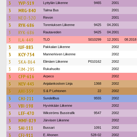
3
YVP-519
Lyttylän Liikenne
9465
2001
3
MRG-840
Talma Bus
2001
3
NEO-520
Revon
2001
3
RYK-686
Toreniuksen Liikenne
9425
04.2001
3
RYK-686
Rautaveden
9425
04.2001
3
ILA-449
TLO
S010299
12.2001
08.2018
3
IUF-883
Pakkalan Liikenne
2002
3
KCY-754
Mannerkiven Liikenne
2002
3
SKA-864
Elimäen Liikenne
P010162
2002
3
FJM-295
Rukahuolto
2002
3
CFP-616
Arpeco
2002
3
NEV-443
Anjalankosken Linja
1368
2002
3
AHI-359
S & P Lehtonen
22
2002
3
CHJ-211
Sundellbus
9555
2002
3
VBI-198
Hyvinkään Liikenne
2002
3
LEF-470
Wikströms Busstrafik
9547
2002
3
MMF-829
Järvisen Liikenne
2002
3
SAI-111
Bussari
1091
2002
3
CFJ-911
E. Ahonen
528-02
2002