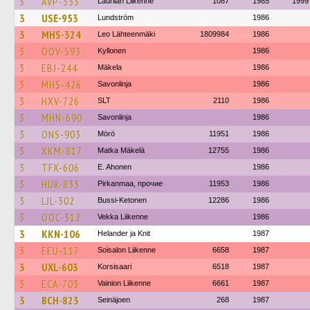
3
AVP-533
Laurilan Liikenne
1087
1985
1999
3
USE-953
Lundström
1986
3
MHS-324
Leo Lähteenmäki
1809984
1986
3
OOV-593
Kyllonen
1986
3
EBJ-244
Mäkela
1986
3
MHS-426
Savonlinja
1986
3
HXV-726
SLT
2110
1986
3
MHN-690
Savonlinja
1986
3
ONS-903
Mörö
11951
1986
3
XKM-817
Matka Mäkelä
12755
1986
3
TFX-606
E. Ahonen
1986
3
HUR-833
Pirkanmaa, прочие
11953
1986
3
LJL-302
Bussi-Ketonen
12286
1986
3
OOC-312
Vekka Liikenne
1986
3
KKN-106
Helander ja Knit
1987
3
EEU-117
Soisalon Liikenne
6658
1987
3
UXL-603
Korsisaari
6518
1987
3
ECA-703
Vainion Liikenne
6661
1987
3
BCH-823
Seinäjoen
268
1987