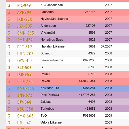
3
FIC-949
K-O Johansson
2007
3
API-794
Lauhamo
242715
2007
3
IXB-920
Hyvinkään Liikenne
2007
3
JGX-803
Andersson
227-07
2007
3
GMN-663
V. Alamäki
3598
2007
3
SMJ-472
Norrgårds Buss
3822
2007
3
EET 612
Hakalan Liikenne
3661
07.2007
3
UBG-703
Busmo
4379
2008
3
OYV-415
Liikenne-Pasma
P077208
2008
3
SLT-503
SLT
6705
2008
3
IXB-955
Paunu
6716
2008
3
CLO-225
Revon
413052 341
2008
3
KMO-318
Koiviston Tre
S070281
2008
3
ZNY-673
Petri Pekkala
412796 287
2008
3
BJY-868
Jalobus
6497
2008
3
KSU-858
Turkubus
413651
2008
3
CMX-663
TLO
P093602
2009
3
IJB-147
Vekka Liikenne
2009