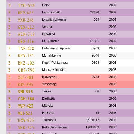
3
TYO-593
Pekki
2002
3
RBY-663
Lamminmäki
22420
2002
3
VXR-246
Lyttylän Liikenne
585
2002
3
GEX-112
Vesma
2002
3
AZN-712
Nevakivi
2002
3
NEX-356
ML-Charter
395-01
2002
3
TSF-478
Pohjanmaa, прочие
9763
2003
3
NKY-231
Mynäliikenne
9840
2003
3
RKZ-102
Keski-Pohjanmaa
9598
2003
3
OBF-790
Matka-Niinimäki
2003
3
XLF-481
Koiviston L
9743
2003
3
KJY-295
Ykspetäjä
2003
3
SNI-315
Tokee
66
2003
3
CGH-288
Eteläpää
2003
3
YVP-423
Mäkela
2003
3
VLI-522
H.Ranta
16
2003
3
HXY-873
Turkubus
P030112
2003
3
SKK-223
Kokkolan Liikenne
P030109
2003