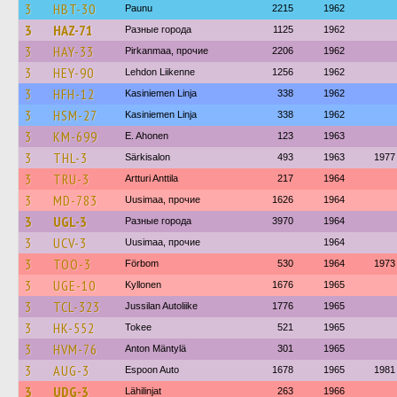
3
HBT-30
Paunu
2215
1962
3
HAZ-71
Разные города
1125
1962
3
HAY-33
Pirkanmaa, прочие
2206
1962
3
HEY-90
Lehdon Liikenne
1256
1962
3
HFH-12
Kasiniemen Linja
338
1962
3
HSM-27
Kasiniemen Linja
338
1962
3
KM-699
E. Ahonen
123
1963
3
THL-3
Särkisalon
493
1963
1977
3
TRU-3
Artturi Anttila
217
1964
3
MD-783
Uusimaa, прочие
1626
1964
3
UGL-3
Разные города
3970
1964
3
UCV-3
Uusimaa, прочие
1964
3
TOO-3
Förbom
530
1964
1973
3
UGE-10
Kyllonen
1676
1965
3
TCL-323
Jussilan Autoliike
1776
1965
3
HK-552
Tokee
521
1965
3
HVM-76
Anton Mäntylä
301
1965
3
AUG-3
Espoon Auto
1678
1965
1981
3
UDG-3
Lähilinjat
263
1966