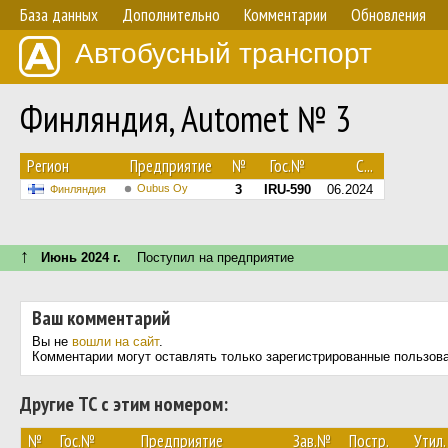
База данных
Дополнительно
Комментарии
Обновления
Автобусный транспорт
Финляндия, Automet № 3
Регион
Предприятие
№
Гос.№
С...
Oubus Oy
3
IRU-590
06.2024
Финляндия
↑
Июнь 2024 г.
Поступил на предприятие
Ваш комментарий
Вы не
вошли на сайт
.
Комментарии могут оставлять только зарегистрированные пользов
Другие ТС с этим номером:
№
Гос.№
Предприятие
Зав.№
Постр.
Утил.