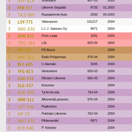
3
XYP-814
Svanbäck
607-03
2003
3
FFR-217
Liikenne Seppälä
9733
01.2003
3
TKZ-989
Rautalammin Auto
2930
04.2003
3
LSY-771
Viitasaaren
101217
2004
3
XNO-830
L-l. J. Salonen Oy
9971
2004
3
BPM-852
Porin Linjat
3291
2004
3
TPG-784
LSL
820-04
2004
3
VBI-362
PS-Bussi
2004
3
HMF-311
Etelä-Pohjanmaa
876-04
2004
3
BLF-603
V. Alamäki
3035
2004
3
YFG-815
Ventoniemi
655-03
2004
3
CGH-251
Elimäen Liikenne
665-03
2004
3
SLG-357
Kosonen
2004
3
NGB-990
Tjt Ari Arvela
754-04
2004
3
HMF-312
Alhonen&Lastunen
875-04
2004
3
GHT-646
Paakinaho
2004
3
JJH-23
Pukkilan Liikenne
762-04
2004
3
XNO-830
Pihlavamäki
9971
2004
3
KSY-840
P. Koivisto
2004