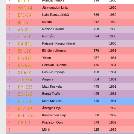
3
KFD-3
Pohjolan Matka
294
1960
3
VMR-74
Järviseudun Linja
1960
3
EFC-89
Kalle Rantasärkkä
686
1960
3
IPT-3
Kivistö
312
1960
3
AÄ-813
Nobina Finland
758
1960
3
ZL-620
Norrgård
824
1960
3
OÄ-881
Kajaanin Kaupunkilinjat
1960
3
RX-110
Elimäen Liikenne
379
1961
3
HK-924
Ylisen
257
1961
3
NA-657
Pekolan Liikenne
476
1961
3
XJ-608
Разные города
158
1961
3
ZD-746
Ampers
554
1961
3
HM-225
Matti Koskela
445
1961
3
ZO-263
Borgå Trafik
425
1961
3
HL-174
Matti Koskela
445
1961
3
USZ-39
Åbergin Linja
1962
3
HEU-752
Kasiniemen Linja
338
1962
3
OBH-3
Koiviston Oulu
379
1962
3
Mörö
115
1962