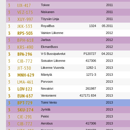
3
IJX-417
Tokee
2011
3
VEZ-175
Niskanen
2011
3
XUY-997
Töysän Linja
2011
3
JKK-533
RoyalBus
1324
05.2011
3
RPS-503
Vainion Liikenne
2012
3
BPH-618
Jarbus
2012
3
KRS-490
EkmanBuss
2012
3
BPA-296
V-S Bussipalvelut
P120727
04.2012
3
CJB-772
Soisalon Liikenne
417306
2013
3
JIT-530
Liikenne Vuorela
1282-1
2013
3
MNH-629
Mäntylä
1271-3
2013
3
LMA-461
Porvoon
2013
3
LOV-122
Nevakivi
261987
2013
3
EUN-657
Ventoniemi
417171 834
2013
3
BPT-729
Toimi Vento
2013
3
SKU-274
Jyrkilä
2013
3
CJE-291
Pekki
2013
3
CJB-772
Aerobus
417306
2013