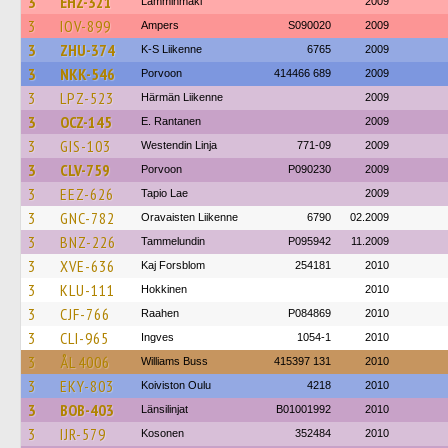
3
EHZ-321
Lamminmäki
2009
3
IOV-899
Ampers
S090020
2009
3
ZHU-374
K-S Liikenne
6765
2009
3
NKK-546
Porvoon
414466 689
2009
3
LPZ-523
Härmän Liikenne
2009
3
OCZ-145
E. Rantanen
2009
3
GIS-103
Westendin Linja
771-09
2009
3
CLV-759
Porvoon
P090230
2009
3
EEZ-626
Tapio Lae
2009
3
GNC-782
Oravaisten Liikenne
6790
02.2009
3
BNZ-226
Tammelundin
P095942
11.2009
3
XVE-636
Kaj Forsblom
254181
2010
3
KLU-111
Hokkinen
2010
3
CJF-766
Raahen
P084869
2010
3
CLI-965
Ingves
1054-1
2010
3
ÅL 4006
Williams Buss
415397 131
2010
3
EKY-803
Koiviston Oulu
4218
2010
3
BOB-403
Länsilinjat
B01001992
2010
3
IJR-579
Kosonen
352484
2010