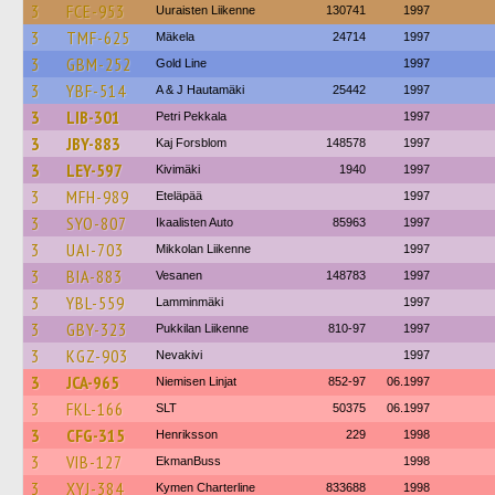
3
FCE-953
Uuraisten Liikenne
130741
1997
3
TMF-625
Mäkela
24714
1997
3
GBM-252
Gold Line
1997
3
YBF-514
A & J Hautamäki
25442
1997
3
LIB-301
Petri Pekkala
1997
3
JBY-883
Kaj Forsblom
148578
1997
3
LEY-597
Kivimäki
1940
1997
3
MFH-989
Eteläpää
1997
3
SYO-807
Ikaalisten Auto
85963
1997
3
UAI-703
Mikkolan Liikenne
1997
3
BIA-883
Vesanen
148783
1997
3
YBL-559
Lamminmäki
1997
3
GBY-323
Pukkilan Liikenne
810-97
1997
3
KGZ-903
Nevakivi
1997
3
JCA-965
Niemisen Linjat
852-97
06.1997
3
FKL-166
SLT
50375
06.1997
3
CFG-315
Henriksson
229
1998
3
VIB-127
EkmanBuss
1998
3
XYJ-384
Kymen Charterline
833688
1998