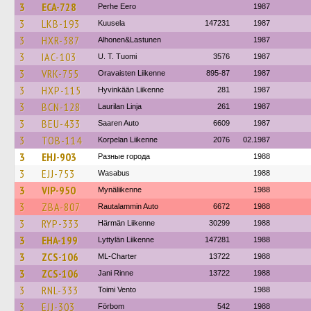
3
ECA-728
Perhe Eero
1987
3
LKB-193
Kuusela
147231
1987
3
HXR-387
Alhonen&Lastunen
1987
3
IAC-103
U. T. Tuomi
3576
1987
3
VRK-755
Oravaisten Liikenne
895-87
1987
3
HXP-115
Hyvinkään Liikenne
281
1987
3
BCN-128
Laurilan Linja
261
1987
3
BEU-433
Saaren Auto
6609
1987
3
TOB-114
Korpelan Liikenne
2076
02.1987
3
EHJ-903
Разные города
1988
3
EJJ-753
Wasabus
1988
3
VIP-950
Mynäliikenne
1988
3
ZBA-807
Rautalammin Auto
6672
1988
3
RYP-333
Härmän Liikenne
30299
1988
3
EHA-199
Lyttylän Liikenne
147281
1988
3
ZCS-106
ML-Charter
13722
1988
3
ZCS-106
Jani Rinne
13722
1988
3
RNL-333
Toimi Vento
1988
3
EJJ-303
Förbom
542
1988