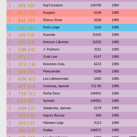
3
HRX-300
Kaj Forsblom
146705
1984
3
HTL-770
Kuopion
6146
1985
3
BAE-888
Reissu Ruoti
6206
1985
3
EAE-503
Porin Linjat
1143
1985
3
LHV-558
Kuusela
11632
1985
3
LHV-558
Ketosen Liikenne
11632
1985
3
LHM-691
J. Punkero
3211
1985
3
HTL-771
Gold Line
6147
1985
3
UTU-143
Koiviston Oulu
6223
1985
3
UUV-226
Pieksämäki
6296
1985
3
KFM-472
Leo Lähteenmäki
1065
1985
3
AVT-114
Uusimaa, прочие
721-85
1985
3
TXK-513
Perhe Eero
146901
1985
3
EAT-381
Nyholm
146951
1985
3
AVM-135
Satakunta, прочие
6178
1985
3
VKV-690
Ingves Bussar
504
1985
3
ASV-123
Hämeen Linja
6113
1985
3
ONA-842
Kutilan
146672
1985