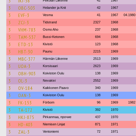
3
IKI-36
Pekolan Liikenne
42
1967
3
OBC-503
Helander ja Knit
42
1967
3
EVF-3
Vesma
41
1967
04.1980
3
ZCJ-3
Tidstrand
2327
1968
3
VHM-783
Osmo Aho
237
1968
3
TAM-537
Bussi-Ketonen
694
1968
3
ETD-13
Kivistö
123
1968
3
HBT-30
Paunu
2215
1969
3
MBC-377
Härmän Liikenne
2513
1969
3
UOA-3
Korsisaari
2623
1969
3
OBH-903
Koiviston Oulu
138
1969
3
OL-3
Nevakivi
2552
1969
3
OV-184
Kaikkonen Paavo
340
1969
3
OAN-3
Koiviston Oulu
138
1969
3
FK-153
Förbom
96
1969
1982
3
TA-172
Kivistö
392
1970
3
HKJ-875
Pirkanmaa, прочие
437
1970
3
HD-403
Niemisen Linjat
871
1971
3
ZAL-3
Ventoniemi
72
1971