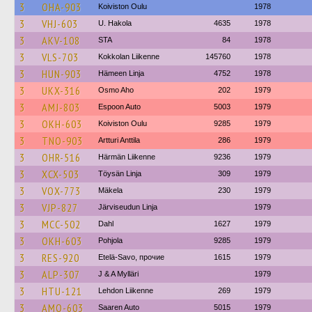
3
OHA-903
Koiviston Oulu
1978
3
VHJ-603
U. Hakola
4635
1978
3
AKV-108
STA
84
1978
3
VLS-703
Kokkolan Liikenne
145760
1978
3
HUN-903
Hämeen Linja
4752
1978
3
UKX-316
Osmo Aho
202
1979
3
AMJ-803
Espoon Auto
5003
1979
3
OKH-603
Koiviston Oulu
9285
1979
3
TNO-903
Artturi Anttila
286
1979
3
OHR-516
Härmän Liikenne
9236
1979
3
XCX-503
Töysän Linja
309
1979
3
VOX-773
Mäkela
230
1979
3
VJP-827
Järviseudun Linja
1979
3
MCC-502
Dahl
1627
1979
3
OKH-603
Pohjola
9285
1979
3
RES-920
Etelä-Savo, прочие
1615
1979
3
ALP-307
J & A Mylläri
1979
3
HTU-121
Lehdon Liikenne
269
1979
3
AMO-603
Saaren Auto
5015
1979