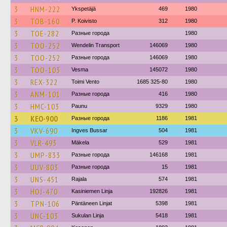
3
HNM-222
Ykspetäjä
469
1980
3
TOB-160
P. Koivisto
312
1980
3
TOE-282
Разные города
1980
3
TOO-252
Wendelin Transport
146069
1980
3
TOO-252
Разные города
146069
1980
3
TOO-103
Vesma
145072
1980
3
REX-322
Toimi Vento
1685 325-80
1980
3
ANM-101
Разные города
416
1980
3
HMC-103
Paunu
9329
1980
3
KEO-900
Разные города
1186
1981
3
VKV-690
Ingves Bussar
504
1981
3
VLR-493
Mäkela
529
1981
3
UMP-833
Разные города
146168
1981
3
UUV-803
Разные города
15
1981
3
UNS-451
Rajala
574
1981
3
HOJ-470
Kasiniemen Linja
192826
1981
3
TPN-106
Päntäneen Linjat
5398
1981
3
UNC-103
Sukulan Linja
5418
1981