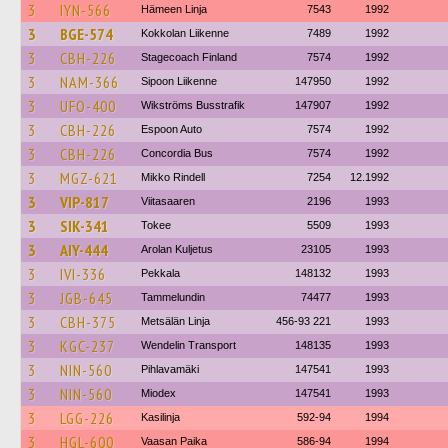
3
IYN-566
Hämeen Linja
7543
1992
3
BGE-574
Kokkolan Liikenne
7489
1992
3
CBH-226
Stagecoach Finland
7574
1992
3
NAM-366
Sipoon Liikenne
147950
1992
3
UFO-400
Wikströms Busstrafik
147907
1992
3
CBH-226
Espoon Auto
7574
1992
3
CBH-226
Concordia Bus
7574
1992
3
MGZ-621
Mikko Rindell
7254
12.1992
3
VIP-817
Viitasaaren
2196
1993
3
SIK-341
Tokee
5509
1993
3
AIY-444
Arolan Kuljetus
23105
1993
3
IVI-336
Pekkala
148132
1993
3
JGB-645
Tammelundin
74477
1993
3
CBH-375
Metsälän Linja
456-93 221
1993
3
KGC-237
Wendelin Transport
148135
1993
3
NIN-560
Pihlavamäki
147541
1993
3
NIN-560
Miodex
147541
1993
3
LGG-226
Kasilinja
592-94
1994
3
HGL-600
Vaasan Paika
586-94
1994