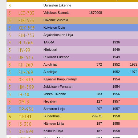
3
Uuraisten Liikenne
3
LCE-703
Veljekset Salmela
1870908
3
RJK-553
Liikenne Vuorela
3
XEY-595
Koiviston Oulu
3
RJH-733
Anjalankosken Linja
3
H-3766
TAKRA
1936
3
HV-99
Niinivuori
1949
3
UH-533
Pukkilan Liikenne
1949
3
RH-269
Autolinjat
372
1952
1972
3
RH-269
Autolinjat
1952
1972
3
OR-439
Kajaanin Kaupunkilinjat
1954
3
HM-599
Jokioisten-Forssan
1954
3
IH-30
Vekka Liikenne
283
1956
3
OM-3
Nevakivi
127
1957
3
TP-931
Someron Linja
207
1957
3
TJ-241
Sundellbus
292/71
1958
3
IS-380
Hämeen Linja
187
1958
3
OS-699
Kainuun Linja
187
1958