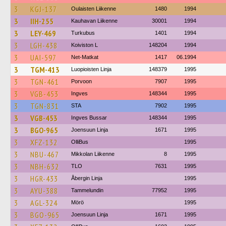
3
KGJ-137
Oulaisten Liikenne
1480
1994
3
IIH-255
Kauhavan Liikenne
30001
1994
3
LEY-469
Turkubus
1401
1994
3
LGH-438
Koiviston L
148204
1994
3
UAI-597
Net-Matkat
1417
06.1994
3
TGM-413
Luopioisten Linja
148379
1995
3
TGN-461
Porvoon
7907
1995
3
VGB-453
Ingves
148344
1995
3
TGN-831
STA
7902
1995
3
VGB-453
Ingves Bussar
148344
1995
3
BGO-965
Joensuun Linja
1671
1995
3
XFZ-132
OlliBus
1995
3
NBU-467
Mikkolan Liikenne
8
1995
3
NBH-632
TLO
7631
1995
3
HGR-433
Åbergin Linja
1995
3
AYU-388
Tammelundin
77952
1995
3
AGL-324
Mörö
1995
3
BGO-965
Joensuun Linja
1671
1995