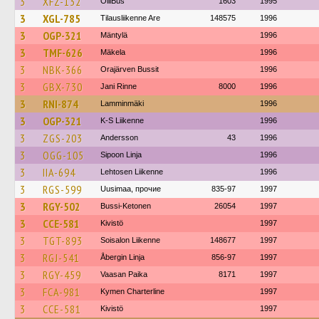
3
XFZ-132
OlliBus
1603
1995
3
XGL-785
Tilausliikenne Are
148575
1996
3
OGP-321
Mäntylä
1996
3
TMF-626
Mäkela
1996
3
NBK-366
Orajärven Bussit
1996
3
GBX-730
Jani Rinne
8000
1996
3
RNI-874
Lamminmäki
1996
3
OGP-321
K-S Liikenne
1996
3
ZGS-203
Andersson
43
1996
3
OGG-105
Sipoon Linja
1996
3
IIA-694
Lehtosen Liikenne
1996
3
RGS-599
Uusimaa, прочие
835-97
1997
3
RGY-502
Bussi-Ketonen
26054
1997
3
CCE-581
Kivistö
1997
3
TGT-893
Soisalon Liikenne
148677
1997
3
RGJ-541
Åbergin Linja
856-97
1997
3
RGY-459
Vaasan Paika
8171
1997
3
FCA-981
Kymen Charterline
1997
3
CCE-581
Kivistö
1997