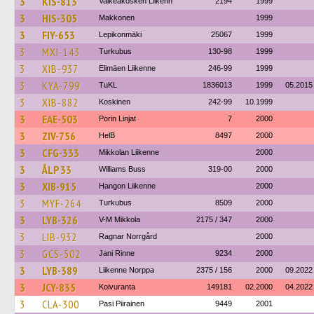
3
KIS-813
Valkeakosken Liikenn
2194
1999
3
HIS-305
Makkonen
1999
3
FIY-653
Lepikonmäki
25067
1999
3
MXI-143
Turkubus
130-98
1999
3
XIB-937
Elimäen Liikenne
246-99
1999
3
KYA-799
TuKL
1836013
1999
05.2015
3
XIB-882
Koskinen
242-99
10.1999
3
EAE-503
Porin Linjat
7
2000
3
ZIV-756
HelB
8497
2000
3
CFG-333
Mikkolan Liikenne
2000
3
ÅLP 33
Williams Buss
319-00
2000
3
XIB-915
Hangon Liikenne
2000
3
MYF-264
Turkubus
8509
2000
3
LYB-326
V-M Mikkola
2175 / 347
2000
3
LIB-932
Ragnar Norrgård
2000
3
GCS-502
Jani Rinne
9234
2000
3
LYB-389
Liikenne Norppa
2375 / 156
2000
09.2022
3
JCY-835
Koivuranta
149181
02.2000
04.2022
3
CLA-300
Pasi Piirainen
9449
2001