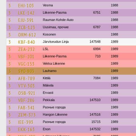
3
EHJ-103
Vesma
1988
3
LKE-142
Liikenne-Pasma
6751
1988
3
EJU-391
Rauman Kohde-Auto
1988
3
ZCB-123
Uusimaa, прочие
6787
1988
3
ORM-612
Kosonen
1988
3
KBF-840
Järviseudun Linja
147548
1989
3
ZEA-232
LSL
6994
1989
3
VBF-201
Liikenne-Pasma
710
1989
3
VGC-153
Vekka Liikenne
1989
3
SYO-803
Lauhamo
1989
3
AFB-789
Kittilä
7084
1989
3
VTV-303
Mäkela
1989
3
OSB-921
Ervasti
1989
3
VBF-286
Pekkala
147510
1989
3
FAB-341
Разные города
1989
3
ZEM-373
Hangon Liikenne
147516
1989
3
IEE-393
Разные города
15715
1989
3
EKK-163
Enon
147532
1989