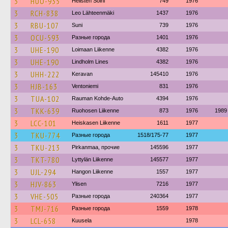
3
HUO-935
Hellsten Soini
749
1976
3
RCH-838
Leo Lähteenmäki
1437
1976
3
RBU-107
Suni
739
1976
3
OCU-593
Разные города
1401
1976
3
UHE-190
Loimaan Liikenne
4382
1976
3
UHE-190
Lindholm Lines
4382
1976
3
UHH-222
Keravan
145410
1976
3
HJB-163
Ventoniemi
831
1976
3
TUA-102
Rauman Kohde-Auto
4394
1976
3
TKK-639
Ruohosen Liikenne
873
1976
1989
3
LCC-101
Heiskasen Liikenne
1611
1977
3
TKU-774
Разные города
1518/175-77
1977
3
TKU-213
Pirkanmaa, прочие
145596
1977
3
TKT-780
Lyttylän Liikenne
145577
1977
3
UJL-294
Hangon Liikenne
1557
1977
3
HJV-863
Ylisen
7216
1977
3
VHE-505
Разные города
240364
1977
3
TMJ-716
Разные города
1559
1978
3
LCL-658
Kuusela
1978