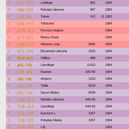
3
UPS-303
Lähilinjat
902
1983
3
HRN-503
Pekolan Liikenne
887
1983
3
URR-831
Tokee
913
11.1983
3
USB-363
Tidstrand
1984
3
UTM-410
Porvoon kirjasto
1984
3
ATT-622
Reissu Ruoti
1984
3
USN-629
Hämeen Linja
5995
1984
3
UPS-293
Elorannan Liikenne
1025
1984
3
BGN-465
OlliBus
989
1984
3
AYG-703
Länsilinjat
11433
1984
3
LHN-488
Raahen
146740
1984
3
OAI-746
Ampers
1020
1984
3
USS-503
Tyllilä
6018
1984
3
KKC-745
Savon Matka
6039
1984
3
TUB-413
Nikkilän Liikenne
644-83
1984
3
TUB-413
Länsilinjat
644-83
1984
3
TOB-103
Koiviston L
1057
1984
3
TOB-103
Pohjolan Matka
1057
1984
3
HTB-330
LSL
1984