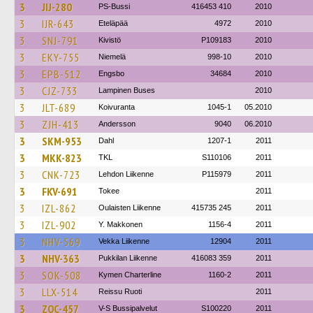
3
JIJ-280
PS-Bussi
416453 410
2010
3
IJR-643
Eteläpää
4972
2010
3
SNJ-791
Kivistö
P109183
2010
3
EKY-755
Niemelä
998-10
2010
3
EPB-512
Engsbo
34684
2010
3
CJZ-733
Lampinen Buses
2010
3
JLT-689
Koivuranta
1045-1
05.2010
3
ZJH-413
Andersson
9040
06.2010
3
SKM-953
Dahl
1207-1
2011
3
MKK-823
TKL
S110106
2011
3
CNK-723
Lehdon Liikenne
P115979
2011
3
FKV-691
Tokee
2011
3
IZL-862
Oulaisten Liikenne
415735 245
2011
3
IZL-902
Y. Makkonen
1156-4
2011
3
NHV-569
Vekka Liikenne
12904
2011
3
NHV-363
Pukkilan Liikenne
416083 359
2011
3
SOK-508
Kymen Charterline
1160-2
2011
3
LLX-514
Reissu Ruoti
2011
3
ZOC-457
V-S Bussipalvelut
S100220
2011