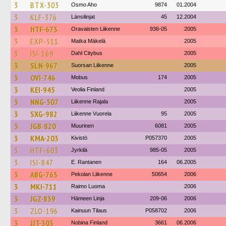
3
BTX-303
Osmo Aho
9874
01.2004
3
KLF-376
Länsilinjat
45
12.2004
3
HTF-673
Oravaisten Liikenne
936-05
2005
3
EXP-511
Matka Mäkelä
2005
3
ISI-169
Dahl Citybus
2005
3
SLN-967
Suorsan Liikenne
2005
3
OVI-746
Mobus
174
2005
3
KEI-945
Veolia Finland
2005
3
NNG-507
Liikenne Rajala
2005
3
SXG-982
Liikenne Vuorela
95
2005
3
JGB-820
Muurinen
6081
2005
3
KMA-203
Kivistö
P057370
2005
3
HTF-603
Jyrkilä
985-05
2005
3
ISI-847
E. Rantanen
164
06.2005
3
ABG-763
Pekolan Liikenne
50654
2006
3
MKI-711
Raimo Luoma
2006
3
JGZ-839
Hämeen Linja
209-06
2006
3
ZLO-196
Kainuun Tilaus
P058702
2006
3
JJT-303
Nobina Finland
3661
06.2006