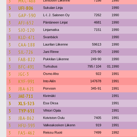
3
MKC-488
Lehtosen Liikenne
7186
1990
3
UFI-806
Sukulan Linja
1990
3
GAP-590
L-l. J. Salonen Oy
7262
1990
3
AFJ-652
Päntäneen Linjat
4681
1990
3
SJO-120
Linjamatka
7151
1990
3
KLO-471
Svanbäck
1990
3
CAA-188
Laurilan Liikenne
59613
1990
3
SJL-726
Jani Rinne
275-90
1990
3
FAB-822
Pukkilan Liikenne
249-90
1990
3
BFC-491
Turkubus
795 / 104
01.1990
3
JGC-3
Osmo Aho
922
1991
3
KYF-991
Into Alén
147678
1991
3
JBA-621
Porvoon
345-91
1991
3
JAE-711
Kivimäki
1991
3
XLS-523
Esa Oksa
1991
3
TYP-651
Vihtori Ojala
1991
3
JBA-862
Koiviston Oulu
7405
1991
3
HFU-393
Valkeakosken Liikenn
919
1991
3
FAS-462
Reissu Ruoti
7499
1992