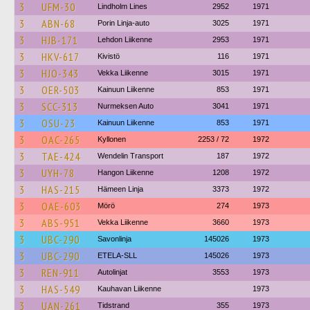
3
UFM-30
Lindholm Lines
2952
1971
3
ABN-68
Porin Linja-auto
3025
1971
3
HJB-171
Lehdon Liikenne
2953
1971
3
HKV-617
Kivistö
116
1971
3
HJO-343
Vekka Liikenne
3015
1971
3
OER-503
Kainuun Liikenne
853
1971
3
SCC-313
Nurmeksen Auto
3041
1971
3
OSU-23
Kainuun Liikenne
853
1971
3
OAC-265
Kyllonen
2253 / 72
1972
3
TAE-424
Wendelin Transport
187
1972
3
UYH-78
Hangon Liikenne
1208
1972
3
HAS-215
Hämeen Linja
3373
1972
3
OAE-603
Mörö
274
1973
3
ABS-951
Vekka Liikenne
3660
1973
3
UBC-290
Savonlinja
145026
1973
3
UBC-290
ETELA-SLL
145026
1973
3
REN-911
Autolinjat
3553
1973
3
HAS-549
Kauhavan Liikenne
1973
3
UAN-261
Tidstrand
355
1973