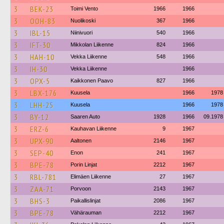
3
BEK-23
Toimi Vento
1966
1966
3
OOH-83
Nuolikoski
367
1966
3
IBL-15
Niinivuori
540
1966
3
IFT-30
Mikkolan Liikenne
824
1966
3
HAH-10
Vekka Liikenne
548
1966
3
IH-30
Vekka Liikenne
1966
3
OPX-5
Kaikkonen Paavo
827
1966
3
LBX-176
Kuusela
1966
1978
3
LHH-25
Kuusela
1966
1978
3
BY-12
Saaren Auto
1928
1966
09.1978
3
ERZ-6
Kauhavan Liikenne
9
1967
3
UPX-90
Aaltonen
2146
1967
3
SEP-40
Enon
241
1967
3
BPE-78
Porin Linjat
2212
1967
3
RBL-781
Elimäen Liikenne
27
1967
3
ZAA-71
Porvoon
2143
1967
3
BHS-3
Paikallislinjat
2086
1967
3
BPE-78
Vähärauman
2212
1967