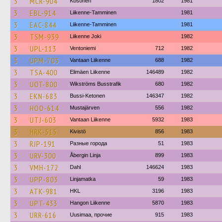
3
MCR-904
Kosonen
1802
1981
3
EBL-914
Liikenne-Tamminen
1981
3
EAC-844
Liikenne-Tamminen
1981
3
TSM-939
Liikenne Joki
1982
3
UPL-113
Ventoniemi
712
1982
3
UPM-703
Vantaan Liikenne
688
1982
3
TSA-400
Elimäen Liikenne
146489
1982
3
UOT-800
Wikströms Busstrafik
680
1982
3
EKN-683
Bussi-Ketonen
146347
1982
3
HOO-614
Mustajärven
556
1982
3
UTJ-603
Vantaan Liikenne
5932
1983
3
HRK-515
Kivistö
856
1983
3
RJP-191
Разные города
51
1983
3
URV-300
Åbergin Linja
899
1983
3
VMH-172
Dahl
146624
1983
3
UPP-803
Linjamatka
59
1983
3
ATK-981
HKL
3196
1983
3
UPT-433
Hangon Liikenne
5870
1983
3
URR-616
Uusimaa, прочие
915
1983