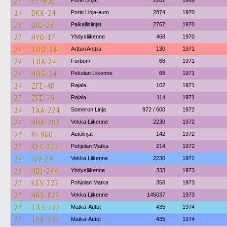
27
EP-802
Porin Linjat
2202
1969
24
BKK-24
Porin Linja-auto
2874
1970
24
BHJ-24
Paikallislinjat
2767
1970
27
HYO-17
Yhdysliikenne
468
1970
24
TOO-24
Artturi Anttila
130
1971
24
TUA-24
Förbom
68
1971
24
HOG-24
Pekolan Liikenne
68
1971
24
ZFE-48
Rajala
102
1971
27
ZFE-79
Rajala
114
1971
24
TAA-224
Someron Linja
972 / 600
1972
24
HHA-283
Vekka Liikenne
2230
1972
27
RI-960
Autolinjat
142
1972
27
KEC-327
Pohjolan Matka
214
1972
24
IGV-24
Vekka Liikenne
2230
1972
24
HBJ-244
Yhdysliikenne
333
1973
27
KEV-727
Pohjolan Matka
358
1973
27
HBS-827
Vekka Liikenne
145037
1973
27
TXT-727
Matka-Autot
435
1974
27
TEB-627
Matka-Autot
435
1974