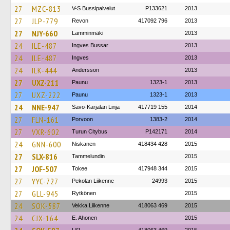
27
MZC-813
V-S Bussipalvelut
P133621
2013
27
JLP-779
Revon
417092 796
2013
27
NJY-660
Lamminmäki
2013
24
ILE-487
Ingves Bussar
2013
24
ILE-487
Ingves
2013
24
ILK-444
Andersson
2013
27
UXZ-211
Paunu
1323-1
2013
27
UXZ-222
Paunu
1323-1
2013
24
NNE-947
Savo-Karjalan Linja
417719 155
2014
27
FLN-161
Porvoon
1383-2
2014
27
VXR-602
Turun Citybus
P142171
2014
24
GNN-600
Niskanen
418434 428
2015
27
SLX-816
Tammelundin
2015
27
JOF-507
Tokee
417948 344
2015
27
YYC-727
Pekolan Liikenne
24993
2015
27
GLL-945
Rytkönen
2015
24
SOK-587
Vekka Liikenne
418063 469
2015
24
CJX-164
E. Ahonen
2015