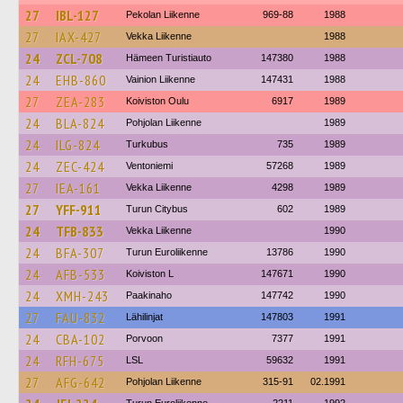
27
IBL-127
Pekolan Liikenne
969-88
1988
27
IAX-427
Vekka Liikenne
1988
24
ZCL-708
Hämeen Turistiauto
147380
1988
24
EHB-860
Vainion Liikenne
147431
1988
27
ZEA-283
Koiviston Oulu
6917
1989
24
BLA-824
Pohjolan Liikenne
1989
24
ILG-824
Turkubus
735
1989
24
ZEC-424
Ventoniemi
57268
1989
27
IEA-161
Vekka Liikenne
4298
1989
27
YFF-911
Turun Citybus
602
1989
24
TFB-833
Vekka Liikenne
1990
24
BFA-307
Turun Euroliikenne
13786
1990
24
AFB-533
Koiviston L
147671
1990
24
XMH-243
Paakinaho
147742
1990
27
FAU-832
Lähilinjat
147803
1991
24
CBA-102
Porvoon
7377
1991
24
RFH-675
LSL
59632
1991
27
AFG-642
Pohjolan Liikenne
315-91
02.1991