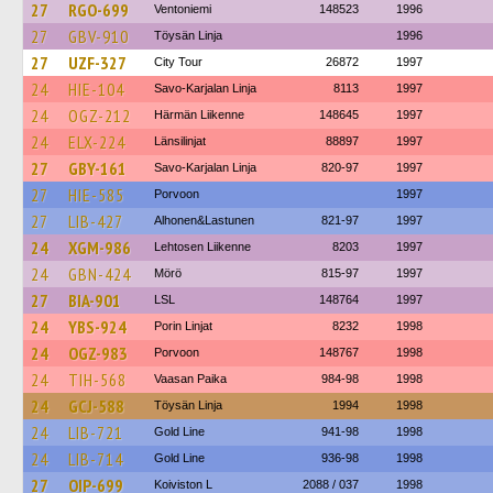
27
RGO-699
Ventoniemi
148523
1996
27
GBV-910
Töysän Linja
1996
27
UZF-327
City Tour
26872
1997
24
HIE-104
Savo-Karjalan Linja
8113
1997
24
OGZ-212
Härmän Liikenne
148645
1997
24
ELX-224
Länsilinjat
88897
1997
27
GBY-161
Savo-Karjalan Linja
820-97
1997
27
HIE-585
Porvoon
1997
27
LIB-427
Alhonen&Lastunen
821-97
1997
24
XGM-986
Lehtosen Liikenne
8203
1997
24
GBN-424
Mörö
815-97
1997
27
BIA-901
LSL
148764
1997
24
YBS-924
Porin Linjat
8232
1998
24
OGZ-983
Porvoon
148767
1998
24
TIH-568
Vaasan Paika
984-98
1998
24
GCJ-588
Töysän Linja
1994
1998
24
LIB-721
Gold Line
941-98
1998
24
LIB-714
Gold Line
936-98
1998
27
OIP-699
Koiviston L
2088 / 037
1998