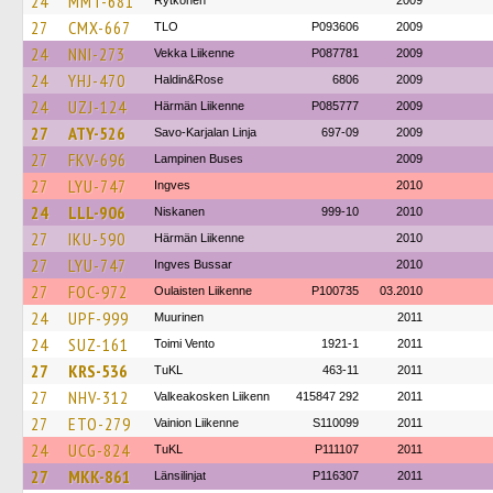
24
MMT-681
Rytkönen
2009
27
CMX-667
TLO
P093606
2009
24
NNI-273
Vekka Liikenne
P087781
2009
24
YHJ-470
Haldin&Rose
6806
2009
24
UZJ-124
Härmän Liikenne
P085777
2009
27
ATY-526
Savo-Karjalan Linja
697-09
2009
27
FKV-696
Lampinen Buses
2009
27
LYU-747
Ingves
2010
24
LLL-906
Niskanen
999-10
2010
27
IKU-590
Härmän Liikenne
2010
27
LYU-747
Ingves Bussar
2010
27
FOC-972
Oulaisten Liikenne
P100735
03.2010
24
UPF-999
Muurinen
2011
24
SUZ-161
Toimi Vento
1921-1
2011
27
KRS-536
TuKL
463-11
2011
27
NHV-312
Valkeakosken Liikenn
415847 292
2011
27
ETO-279
Vainion Liikenne
S110099
2011
24
UCG-824
TuKL
P111107
2011
27
MKK-861
Länsilinjat
P116307
2011