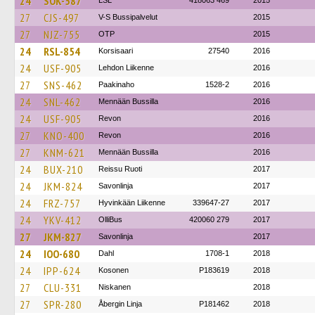
24
SOK-587
LSL
418063 469
2015
27
CJS-497
V-S Bussipalvelut
2015
27
NJZ-755
OTP
2015
24
RSL-854
Korsisaari
27540
2016
24
USF-905
Lehdon Liikenne
2016
27
SNS-462
Paakinaho
1528-2
2016
24
SNL-462
Mennään Bussilla
2016
24
USF-905
Revon
2016
27
KNO-400
Revon
2016
27
KNM-621
Mennään Bussilla
2016
24
BUX-210
Reissu Ruoti
2017
24
JKM-824
Savonlinja
2017
24
FRZ-757
Hyvinkään Liikenne
339647-27
2017
24
YKV-412
OlliBus
420060 279
2017
27
JKM-827
Savonlinja
2017
24
IOO-680
Dahl
1708-1
2018
24
IPP-624
Kosonen
P183619
2018
27
CLU-331
Niskanen
2018
27
SPR-280
Åbergin Linja
P181462
2018