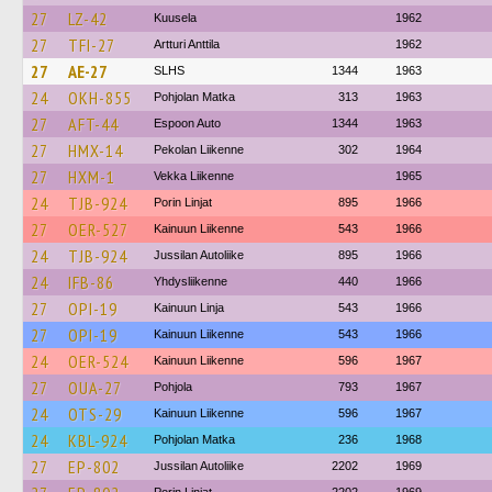
27
LZ-42
Kuusela
1962
27
TFI-27
Artturi Anttila
1962
27
AE-27
SLHS
1344
1963
24
OKH-855
Pohjolan Matka
313
1963
27
AFT-44
Espoon Auto
1344
1963
27
HMX-14
Pekolan Liikenne
302
1964
27
HXM-1
Vekka Liikenne
1965
24
TJB-924
Porin Linjat
895
1966
27
OER-527
Kainuun Liikenne
543
1966
24
TJB-924
Jussilan Autoliike
895
1966
24
IFB-86
Yhdysliikenne
440
1966
27
OPI-19
Kainuun Linja
543
1966
27
OPI-19
Kainuun Liikenne
543
1966
24
OER-524
Kainuun Liikenne
596
1967
27
OUA-27
Pohjola
793
1967
24
OTS-29
Kainuun Liikenne
596
1967
24
KBL-924
Pohjolan Matka
236
1968
27
EP-802
Jussilan Autoliike
2202
1969