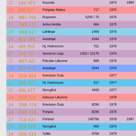
27
LAU-475
Kuusela
1974
1984
27
KJV-527
Pohjolan Matka
717
1975
24
MBC-594
Ruponen
5256 / 75
1975
27
THX-127
Artturi Anttila
664
1975
27
UHO-627
Lähilinjat
1456
1976
24
REU-288
Autolinjat
4344
1976
24
VRC-950
Hj. Holmstrom
751
1976
27
TJV-727
Someron Linja
1453 / 10176
1976
27
HHT-427
Pekolan Liikenne
889
1976
24
RCH-979
Autolinjat
4344
1976
24
OEH-424
Koiviston Oulu
1977
27
UHE-827
Hj. Holmstrom
917
1977
27
UHL-677
Norrgård
4400
1977
24
OEX-324
Kainuun Liikenne
1978
24
OHB-324
Koiviston Oulu
8296
1978
24
OHB-324
Pohjola
8296
1978
27
TLU-627
Förbom
145756
1978
1997
24
ULU-124
Norrgård
960
1979
24
UKB-324
Tyllilä
4768
1979