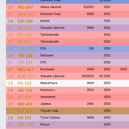
27
JIK-921
Koiviston Oulu
12.2000
27
VVG-647
Vekka Liikenne
520301
2001
27
AMZ-327
Koiviston Oulu
8580
2001
24
EZF-200
Kivistö
2001
27
JJA-223
Soisalon Liikenne
9460
2001
24
FFJ-783
Tammelundin
2002
27
FFJ-811
Tammelundin
2002
24
ZOF-221
STA
136
2002
24
TNI-208
Niskanen
2002
27
LTF-137
STA
2002
27
HKG-427
Korsisaari
4469
2002
2019
24
BSM-324
Soisalon Liikenne
S010519
05.2002
24
FIY-592
MatkaPeura
9694
2003
24
IAG-356
Koiviston L
2913
2003
24
JFF-958
Ventoniemi
2003
27
RKY-439
Jalobus
2981
2003
27
SLF-415
Töysän Linja
2003
24
FIY-592
Turun Citybus
9694
2003
24
OBF-790
Revon
2003