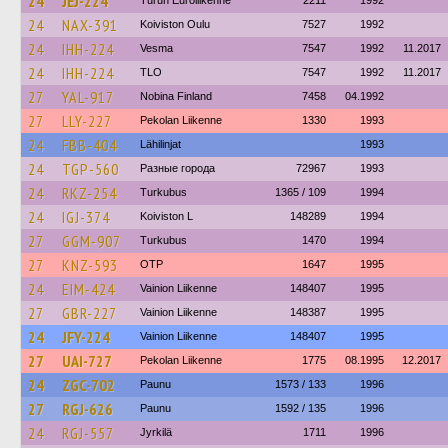
24
JEJ-224
Turun Euroliikenne
2211
1992
24
NAX-391
Koiviston Oulu
7527
1992
24
IHH-224
Vesma
7547
1992
11.2017
24
IHH-224
TLO
7547
1992
11.2017
27
YAL-917
Nobina Finland
7458
04.1992
27
LLY-227
Pekolan Liikenne
1330
1993
24
FBB-404
Lähilinjat
1993
24
TGP-560
Разные города
72967
1993
24
RKZ-254
Turkubus
1365 / 109
1994
24
IGJ-374
Koiviston L
148289
1994
27
GGM-907
Turkubus
1470
1994
27
KNZ-593
OTP
1647
1995
24
EIM-424
Vainion Liikenne
148407
1995
27
GBR-227
Vainion Liikenne
148387
1995
24
JFY-224
Vainion Liikenne
148407
1995
27
UAI-727
Pekolan Liikenne
1775
08.1995
12.2017
24
ZGC-702
Paunu
1573 / 133
1996
27
RGJ-626
Paunu
1592 / 135
1996
24
RGJ-557
Jyrkilä
1711
1996