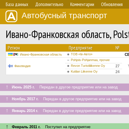
База данных
Дополнительно
Комментарии
Обновления
Автобусный транспорт
Ивано-Франковская область, Pol
Регион
Предприятие
№
ТОВ «Ів-Авто»
CE
Ивано-Франковская область
Pohjois-Pohjanmaa, прочие
Revon Turistiliikenne Oy
27
Финляндия
Kutilan Liikenne Oy
24
↑
Июнь 2025 г.
Передан в другое предприятие или на завод
↑
Ноябрь 2017 г.
Передан в другое предприятие или на завод
↑
Январь 2014 г.
Передан в другое предприятие или на завод
↑
Февраль 2011 г.
Поступил на предприятие