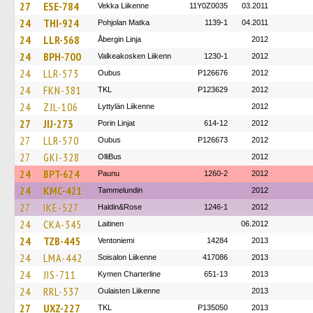
27
ESE-784
Vekka Liikenne
11Y0Z0035
03.2011
24
THI-924
Pohjolan Matka
1139-1
04.2011
24
LLR-568
Åbergin Linja
2012
24
BPH-700
Valkeakosken Liikenn
1230-1
2012
24
LLR-573
Oubus
P126676
2012
24
FKN-381
TKL
P123629
2012
24
ZJL-106
Lyttylän Liikenne
2012
27
JIJ-273
Porin Linjat
614-12
2012
27
LLR-570
Oubus
P126673
2012
27
GKI-328
OlliBus
2012
24
BPT-624
Paunu
1260-2
2012
24
KMC-421
Tammelundin
2012
27
IKE-527
Haldin&Rose
1246-1
2012
24
CKA-345
Laitinen
06.2012
24
TZB-445
Ventoniemi
14284
2013
24
LMA-442
Soisalon Liikenne
417086
2013
24
JIS-711
Kymen Charterline
651-13
2013
24
RRL-537
Oulaisten Liikenne
2013
27
UXZ-227
TKL
P135050
2013