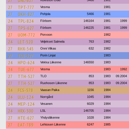
27
ONL-627
Koiviston Oulu
5466
1981
27
TPT-777
Vesma
1981
27
OKH-827
Pohjola
5466
1981
24
TPL-824
Förbom
146164
1981
1999
27
TPS-627
Förbom
146225
1981
1999
27
UOM-772
Porvoon
1982
24
LET-520
Veljekset Salmela
763
1982
27
RHX-545
Onni Vilkas
632
1982
27
TUJ-327
Porin Linjat
1983
24
HPO-624
Vekka Liikenne
146550
1983
24
TUE-677
Vesma
1983
1992
27
TTH-527
TLO
853
1983
09.2004
27
TTH-527
Ruohosen Liikenne
853
1983
09.2004
24
FCS-578
Vaasan Paika
1156
1984
24
ULU-124
Norrgård
1045
1984
24
MEP-124
Vesanen
6029
1984
24
HRX-300
LSL
146705
1984
27
HTE-627
Yhdysliikenne
1028
1984
27
EAT-789
Lehtosen Liikenne
6247
1985