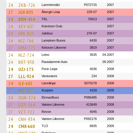
24
ZKB-726
Lamminmäki
P072715
2007
27
JGX-805
Åbergin Linja
229-07
2007
24
BRM-434
TKL
70013
2007
24
XEY-607
Koiviston Oulu
2007
24
HMI-825
Jalobus
276-07
2007
24
NJZ-766
Lampinen Buses
6430
2007
27
KMA-771
Ketosen Liikenne
3819
2007
24
NLZ-724
Leino
3635
04.2007
24
BRT-938
Rautalammin Auto
09.2007
24
UZJ-175
Porin Linjat
4036
2008
27
LLL-924
Ventoniemi
234
2008
24
ILE-602
Länsilinjat
S070278
2008
27
XEY-527
Kuopion
4159
2008
24
OUN-574
EkmanBuss
P086485
2008
27
UZP-564
Vainion Liikenne
413649
2008
27
VZT-722
Revon
4045
2008
24
CNH-934
Vainion Liikenne
P092176
2009
24
CMX-660
TLO
6835
2009