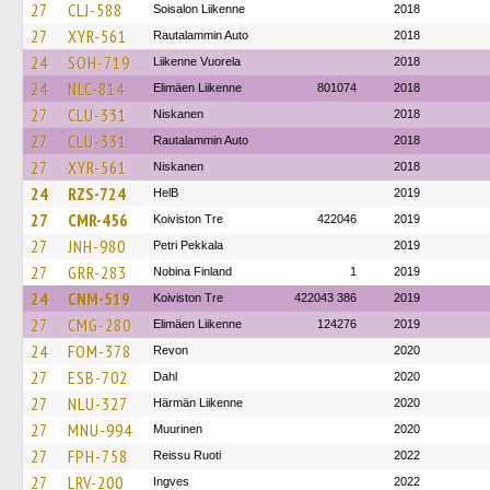
27
CLJ-588
Soisalon Liikenne
2018
27
XYR-561
Rautalammin Auto
2018
24
SOH-719
Liikenne Vuorela
2018
24
NLC-814
Elimäen Liikenne
801074
2018
27
CLU-331
Niskanen
2018
27
CLU-331
Rautalammin Auto
2018
27
XYR-561
Niskanen
2018
24
RZS-724
HelB
2019
27
CMR-456
Koiviston Tre
422046
2019
27
JNH-980
Petri Pekkala
2019
27
GRR-283
Nobina Finland
1
2019
24
CNM-519
Koiviston Tre
422043 386
2019
27
CMG-280
Elimäen Liikenne
124276
2019
24
FOM-378
Revon
2020
27
ESB-702
Dahl
2020
27
NLU-327
Härmän Liikenne
2020
27
MNU-994
Muurinen
2020
27
FPH-758
Reissu Ruoti
2022
27
LRV-200
Ingves
2022