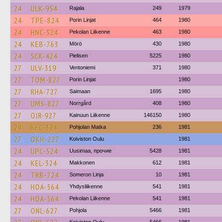
24
ULK-954
Rajala
249
1979
24
TPE-824
Porin Linjat
464
1980
24
HNC-324
Pekolan Liikenne
463
1980
24
KEB-763
Mörö
430
1980
24
SCK-424
Pielisen
5225
1980
27
ULV-319
Ventoniemi
371
1980
27
TOM-827
Porin Linjat
1980
27
RHA-727
Saimaan
1695
1980
27
UMS-827
Norrgård
408
1980
27
OJR-927
Kainuun Liikenne
146150
1980
24
KEC-324
Pohjolan Matka
236
1981
27
OKH-227
Koiviston Oulu
1981
24
UPC-524
Uusimaa, прочие
5428
1981
24
KEL-324
Makkonen
612
1981
24
TRB-724
Someron Linja
10
1981
24
HOA-564
Yhdysliikenne
541
1981
24
HOA-564
Pekolan Liikenne
541
1981
27
ONL-627
Pohjola
5466
1981