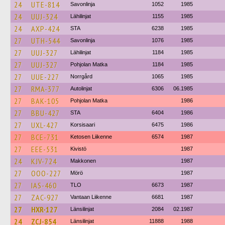
24
UTE-814
Savonlinja
1052
1985
24
UUJ-324
Lähilinjat
1155
1985
24
AXP-424
STA
6238
1985
27
UTH-544
Savonlinja
1076
1985
27
UUJ-327
Lähilinjat
1184
1985
27
UUJ-327
Pohjolan Matka
1184
1985
27
UUE-227
Norrgård
1065
1985
27
RMA-377
Autolinjat
6306
06.1985
27
BAK-105
Pohjolan Matka
1986
27
BBU-427
STA
6404
1986
27
UXL-427
Korsisaari
6475
1986
27
BCE-731
Ketosen Liikenne
6574
1987
27
EEE-531
Kivistö
1987
24
KJV-724
Makkonen
1987
27
OOO-227
Mörö
1987
27
IAS-460
TLO
6673
1987
27
ZAC-927
Vantaan Liikenne
6681
1987
27
HXR-127
Länsilinjat
2084
02.1987
24
ZCJ-854
Länsilinjat
11888
1988