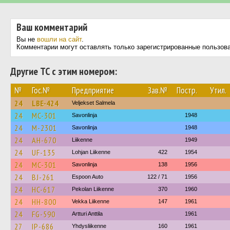
Ваш комментарий
Вы не
вошли на сайт
.
Комментарии могут оставлять только зарегистрированные пользов
Другие ТС с этим номером:
№
Гос.№
Предприятие
Зав.№
Постр.
Утил.
24
LBE-424
Veljekset Salmela
24
MC-301
Savonlinja
1948
24
M-2301
Savonlinja
1948
24
AH-670
Liikenne
1949
24
UF-135
Lohjan Liikenne
422
1954
24
MC-301
Savonlinja
138
1956
24
BJ-261
Espoon Auto
122 / 71
1956
24
HC-617
Pekolan Liikenne
370
1960
24
HH-800
Vekka Liikenne
147
1961
24
FG-590
Artturi Anttila
1961
27
IP-686
Yhdysliikenne
160
1961