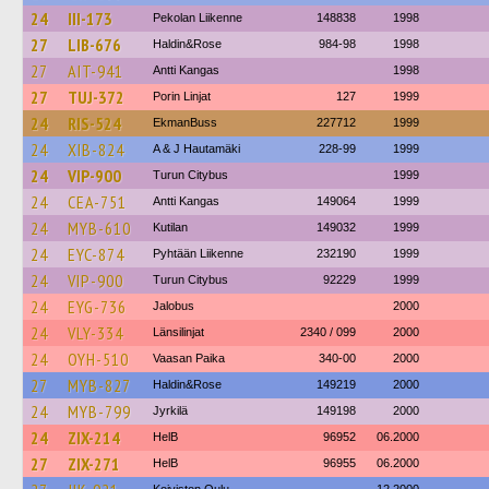
24
III-173
Pekolan Liikenne
148838
1998
27
LIB-676
Haldin&Rose
984-98
1998
27
AIT-941
Antti Kangas
1998
27
TUJ-372
Porin Linjat
127
1999
24
RIS-524
EkmanBuss
227712
1999
24
XIB-824
A & J Hautamäki
228-99
1999
24
VIP-900
Turun Citybus
1999
24
CEA-751
Antti Kangas
149064
1999
24
MYB-610
Kutilan
149032
1999
24
EYC-874
Pyhtään Liikenne
232190
1999
24
VIP-900
Turun Citybus
92229
1999
24
EYG-736
Jalobus
2000
24
VLY-334
Länsilinjat
2340 / 099
2000
24
OYH-510
Vaasan Paika
340-00
2000
27
MYB-827
Haldin&Rose
149219
2000
24
MYB-799
Jyrkilä
149198
2000
24
ZIX-214
HelB
96952
06.2000
27
ZIX-271
HelB
96955
06.2000