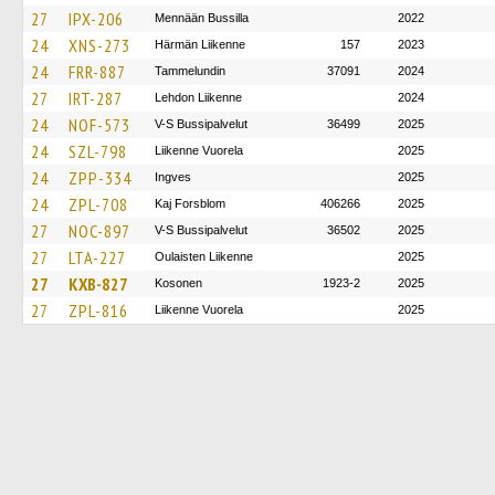
27
IPX-206
Mennään Bussilla
2022
24
XNS-273
Härmän Liikenne
157
2023
24
FRR-887
Tammelundin
37091
2024
27
IRT-287
Lehdon Liikenne
2024
24
NOF-573
V-S Bussipalvelut
36499
2025
24
SZL-798
Liikenne Vuorela
2025
24
ZPP-334
Ingves
2025
24
ZPL-708
Kaj Forsblom
406266
2025
27
NOC-897
V-S Bussipalvelut
36502
2025
27
LTA-227
Oulaisten Liikenne
2025
27
KXB-827
Kosonen
1923-2
2025
27
ZPL-816
Liikenne Vuorela
2025