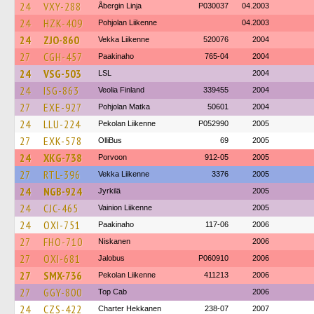
24
VXY-288
Åbergin Linja
P030037
04.2003
24
HZK-409
Pohjolan Liikenne
04.2003
24
ZJO-860
Vekka Liikenne
520076
2004
27
CGH-457
Paakinaho
765-04
2004
24
VSG-503
LSL
2004
24
ISG-863
Veolia Finland
339455
2004
27
EXE-927
Pohjolan Matka
50601
2004
24
LLU-224
Pekolan Liikenne
P052990
2005
27
EXK-578
OlliBus
69
2005
24
XKG-738
Porvoon
912-05
2005
27
RTL-396
Vekka Liikenne
3376
2005
24
NGB-924
Jyrkilä
2005
24
CJC-465
Vainion Liikenne
2005
24
OXI-751
Paakinaho
117-06
2006
27
FHO-710
Niskanen
2006
27
OXI-681
Jalobus
P060910
2006
27
SMX-736
Pekolan Liikenne
411213
2006
27
GGY-800
Top Cab
2006
24
CZS-422
Charter Hekkanen
238-07
2007