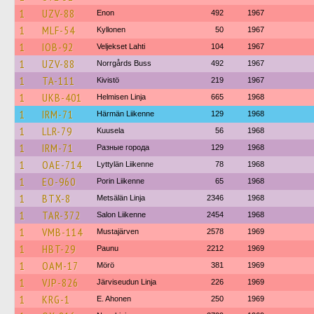
1
UZV-88
Enon
492
1967
1
MLF-54
Kyllonen
50
1967
1
IOB-92
Veljekset Lahti
104
1967
1
UZV-88
Norrgårds Buss
492
1967
1
TA-111
Kivistö
219
1967
1
UKB-401
Helmisen Linja
665
1968
1
IRM-71
Härmän Liikenne
129
1968
1
LLR-79
Kuusela
56
1968
1
IRM-71
Разные города
129
1968
1
OAE-714
Lyttylän Liikenne
78
1968
1
EO-960
Porin Liikenne
65
1968
1
BTX-8
Metsälän Linja
2346
1968
1
TAR-372
Salon Liikenne
2454
1968
1
VMB-114
Mustajärven
2578
1969
1
HBT-29
Paunu
2212
1969
1
OAM-17
Mörö
381
1969
1
VJP-826
Järviseudun Linja
226
1969
1
KRG-1
E. Ahonen
250
1969