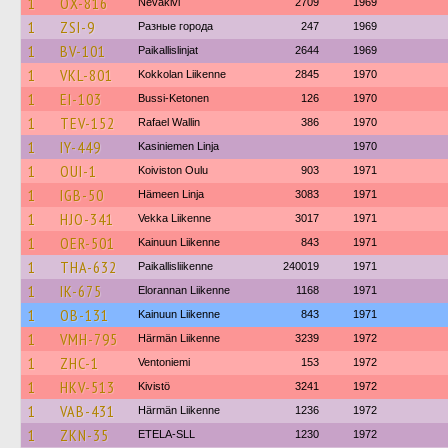
1
OX-816
Nevakivi
2709
1969
1
ZSI-9
Разные города
247
1969
1
BV-101
Paikallislinjat
2644
1969
1
VKL-801
Kokkolan Liikenne
2845
1970
1
EI-103
Bussi-Ketonen
126
1970
1
TEV-152
Rafael Wallin
386
1970
1
IY-449
Kasiniemen Linja
1970
1
OUI-1
Koiviston Oulu
903
1971
1
IGB-50
Hämeen Linja
3083
1971
1
HJO-341
Vekka Liikenne
3017
1971
1
OER-501
Kainuun Liikenne
843
1971
1
THA-632
Paikallisliikenne
240019
1971
1
IK-675
Elorannan Liikenne
1168
1971
1
OB-131
Kainuun Liikenne
843
1971
1
VMH-795
Härmän Liikenne
3239
1972
1
ZHC-1
Ventoniemi
153
1972
1
HKV-513
Kivistö
3241
1972
1
VAB-431
Härmän Liikenne
1236
1972
1
ZKN-35
ETELA-SLL
1230
1972