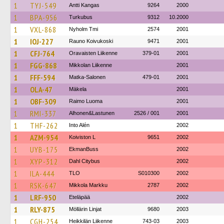
1
TYJ-549
Antti Kangas
9264
2000
1
BPA-956
Turkubus
9312
10.2000
1
VXL-868
Nyholm Tmi
2574
2001
1
IOJ-227
Rauno Koivukoski
9471
2001
1
CFJ-764
Oravaisten Liikenne
379-01
2001
1
FGG-868
Mikkolan Liikenne
2001
1
FFF-594
Matka-Salonen
479-01
2001
1
OLA-47
Mäkela
2001
1
OBF-309
Raimo Luoma
2001
1
RMI-337
Alhonen&Lastunen
2526 / 001
2001
1
THF-262
Into Alén
2002
1
AZM-954
Koiviston L
9651
2002
1
UYB-175
EkmanBuss
2002
1
XYP-312
Dahl Citybus
2002
1
ILA-444
TLO
S010300
2002
1
RSK-647
Mikkola Markku
2787
2002
1
LRF-950
Eteläpää
2002
1
RLY-875
Möllärin Linjat
9680
2003
1
CGH-254
Heikkilän Liikenne
743-03
2003