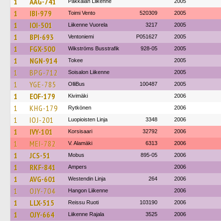
1
AAG-741
Pakkalan Liikenne
2005
1
IBI-979
Toimi Vento
520309
2005
1
IOI-501
Liikenne Vuorela
3217
2005
1
BPI-693
Ventoniemi
P051627
2005
1
FGX-500
Wikströms Busstrafik
928-05
2005
1
NGN-914
Tokee
2005
1
BPG-712
Soisalon Liikenne
2005
1
YGE-785
OlliBus
100487
2005
1
EOF-179
Kivimäki
2006
1
KHG-179
Rytkönen
2006
1
IOJ-201
Luopioisten Linja
3348
2006
1
IVY-101
Korsisaari
32792
2006
1
MEI-782
V. Alamäki
6313
2006
1
JCS-51
Mobus
895-05
2006
1
RKF-841
Ampers
2006
1
AVG-601
Westendin Linja
264
2006
1
OJY-704
Hangon Liikenne
2006
1
LLX-515
Reissu Ruoti
103190
2006
1
OJY-664
Liikenne Rajala
3525
2006