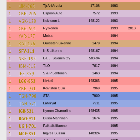
1
LIM-668
Tjt Ari Arvela
17106
1993
1
CBH-205
Espoon Auto
7572
1993
1
AGK-128
Koiviston L
148122
1993
1
CBG-591
Rytkönen
1993
2013
1
YAR-177
Mobus
1994
1
KGJ-126
Oulaisten Liikenne
1479
1994
1
SFV-211
K-S Liikenne
148167
1994
1
NBF-194
L-l. J. Salonen Oy
583-94
1994
1
JBM-612
TLO
7617
1994
1
IFZ-859
S & P Lehtonen
1463
1994
1
LGG-832
Kivistö
148363
1995
1
YBE-931
Koiviston Oulu
7969
1995
1
TGN-798
STA
7900
1995
1
TGN-521
Lähilinjat
7911
1995
1
IGR-321
Kymen Charterline
148435
1995
1
BGO-911
Bussi-Manninen
1674
1995
1
UGH-701
Paikallisliikenne
1995
1
MCF-851
Ingves Bussar
148324
1995