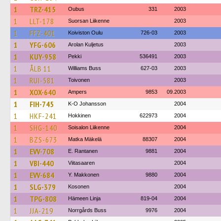
1
TRZ-415
Oubus
331
2003
1
LLT-178
Suorsan Liikenne
2003
1
FFZ-401
Koiviston Oulu
726-03
2003
1
YFG-606
Arolan Kuljetus
2003
1
KUY-958
Pekki
536491
2003
1
ÅLB 11
Williams Buss
627-03
2003
1
RUI-581
Toivonen
2003
1
XOX-640
Ampers
9853
09.2003
1
FIH-745
K-O Johansson
2004
1
HKF-241
Hokkinen
622973
2004
1
SHG-140
Soisalon Liikenne
2004
1
BZS-673
Matka Mäkelä
88307
2004
1
EVV-708
E. Rantanen
9881
2004
1
VBI-440
Viitasaaren
2004
1
EVV-684
Y. Makkonen
9880
2004
1
SLG-379
Kosonen
2004
1
TPG-808
Hämeen Linja
819-04
2004
1
JJA-219
Norrgårds Buss
9976
2004