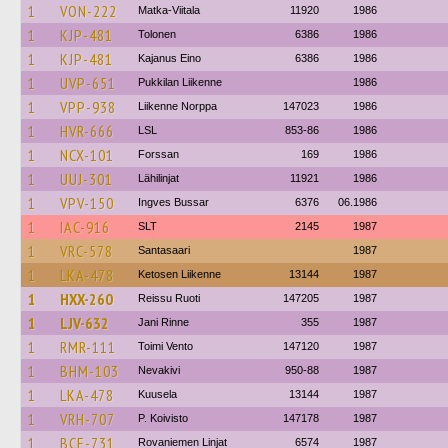
1
VON-222
Matka-Viitala
11920
1986
1
KJP-481
Tolonen
6386
1986
1
KJP-481
Kajanus Eino
6386
1986
1
UVP-651
Pukkilan Liikenne
1986
1
VPP-938
Liikenne Norppa
147023
1986
1
HVR-666
LSL
853-86
1986
1
NCX-101
Forssan
169
1986
1
UUJ-301
Lähilinjat
11921
1986
1
VPV-150
Ingves Bussar
6376
06.1986
1
IAC-916
SLT
2145
1987
1
VRC-578
Santasaari
1987
1
LKA-478
Ketosen Liikenne
13144
1987
1
HXX-260
Reissu Ruoti
147205
1987
1
LJV-632
Jani Rinne
355
1987
1
RMR-111
Toimi Vento
147120
1987
1
BHM-103
Nevakivi
950-88
1987
1
LKA-478
Kuusela
13144
1987
1
VRH-707
P. Koivisto
147178
1987
1
BCE-731
Rovaniemen Linjat
6574
1987