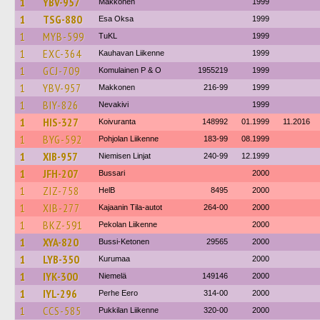
1
YBV-957
Makkonen
1999
1
TSG-880
Esa Oksa
1999
1
MYB-599
TuKL
1999
1
EXC-364
Kauhavan Liikenne
1999
1
GCJ-709
Komulainen P & O
1955219
1999
1
YBV-957
Makkonen
216-99
1999
1
BIY-826
Nevakivi
1999
1
HIS-327
Koivuranta
148992
01.1999
11.2016
1
BYG-592
Pohjolan Liikenne
183-99
08.1999
1
XIB-957
Niemisen Linjat
240-99
12.1999
1
JFH-207
Bussari
2000
1
ZIZ-758
HelB
8495
2000
1
XIB-277
Kajaanin Tila-autot
264-00
2000
1
BKZ-591
Pekolan Liikenne
2000
1
XYA-820
Bussi-Ketonen
29565
2000
1
LYB-350
Kurumaa
2000
1
IYK-300
Niemelä
149146
2000
1
IYL-296
Perhe Eero
314-00
2000
1
CCS-585
Pukkilan Liikenne
320-00
2000