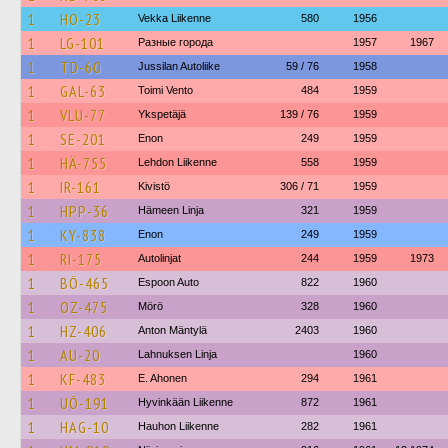
1
HO-23
Vekka Liikenne
580
1956
1
LG-101
Разные города
1957
1967
1
TD-60
Jussilan Autoliike
59 / 76
1958
1
GAL-63
Toimi Vento
484
1959
1
VLU-77
Ykspetäjä
139 / 76
1959
1
SE-201
Enon
249
1959
1
HÄ-755
Lehdon Liikenne
558
1959
1
IR-161
Kivistö
306 / 71
1959
1
HPP-36
Hämeen Linja
321
1959
1
KY-838
Enon
249
1959
1
RI-175
Autolinjat
244
1959
1973
1
BÖ-465
Espoon Auto
822
1960
1
OZ-475
Mörö
328
1960
1
HZ-406
Anton Mäntylä
2403
1960
1
AU-20
Lahnuksen Linja
1960
1
KF-483
E. Ahonen
294
1961
1
UÖ-191
Hyvinkään Liikenne
872
1961
1
HAG-10
Hauhon Liikenne
282
1961