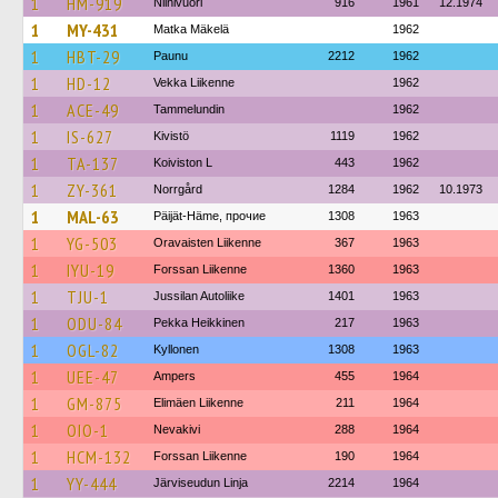
1
HM-919
Niinivuori
916
1961
12.1974
1
MY-431
Matka Mäkelä
1962
1
HBT-29
Paunu
2212
1962
1
HD-12
Vekka Liikenne
1962
1
ACE-49
Tammelundin
1962
1
IS-627
Kivistö
1119
1962
1
TA-137
Koiviston L
443
1962
1
ZY-361
Norrgård
1284
1962
10.1973
1
MAL-63
Päijät-Häme, прочие
1308
1963
1
YG-503
Oravaisten Liikenne
367
1963
1
IYU-19
Forssan Liikenne
1360
1963
1
TJU-1
Jussilan Autoliike
1401
1963
1
ODU-84
Pekka Heikkinen
217
1963
1
OGL-82
Kyllonen
1308
1963
1
UEE-47
Ampers
455
1964
1
GM-875
Elimäen Liikenne
211
1964
1
OIO-1
Nevakivi
288
1964
1
HCM-132
Forssan Liikenne
190
1964
1
YY-444
Järviseudun Linja
2214
1964