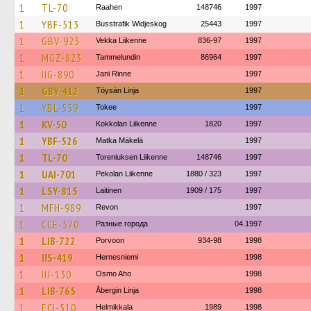
1
TL-70
Raahen
148746
1997
1
YBF-513
Busstrafik Widjeskog
25443
1997
1
GBV-923
Vekka Liikenne
836-97
1997
1
MGZ-823
Tammelundin
86964
1997
1
IIG-890
Jani Rinne
1997
1
GBY-412
Töysän Linja
1997
1
YBL-559
Tokee
1997
1
KV-50
Kokkolan Liikenne
1820
1997
1
YBF-526
Matka Mäkelä
1997
1
TL-70
Toreniuksen Liikenne
148746
1997
1
UAI-701
Pekolan Liikenne
1880 / 323
1997
1
LSY-815
Laitinen
1909 / 175
1997
1
MFH-989
Revon
1997
1
CCE-570
Разные города
04.1997
1
LIB-722
Porvoon
934-98
1998
1
IIS-419
Hernesniemi
1998
1
IIJ-130
Osmo Aho
1998
1
LIB-765
Åbergin Linja
1998
1
ECI-510
Helmikkala
1989
1998