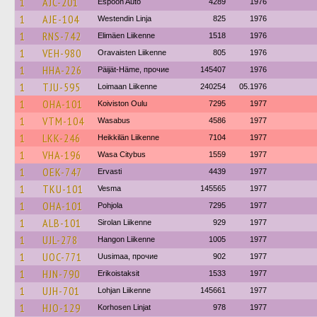
1
AJC-201
Espoon Auto
4289
1976
1
AJE-104
Westendin Linja
825
1976
1
RNS-742
Elimäen Liikenne
1518
1976
1
VEH-980
Oravaisten Liikenne
805
1976
1
HHA-226
Päijät-Häme, прочие
145407
1976
1
TJU-595
Loimaan Liikenne
240254
05.1976
1
OHA-101
Koiviston Oulu
7295
1977
1
VTM-104
Wasabus
4586
1977
1
LKK-246
Heikkilän Liikenne
7104
1977
1
VHA-196
Wasa Citybus
1559
1977
1
OEK-747
Ervasti
4439
1977
1
TKU-101
Vesma
145565
1977
1
OHA-101
Pohjola
7295
1977
1
ALB-101
Sirolan Liikenne
929
1977
1
UJL-278
Hangon Liikenne
1005
1977
1
UOC-771
Uusimaa, прочие
902
1977
1
HJN-790
Erikoistaksit
1533
1977
1
UJH-701
Lohjan Liikenne
145661
1977
1
HJO-129
Korhosen Linjat
978
1977