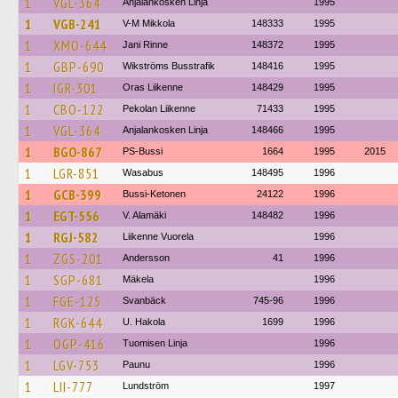
1
VGL-364
Anjalankosken Linja
1995
1
VGB-241
V-M Mikkola
148333
1995
1
XMO-644
Jani Rinne
148372
1995
1
GBP-690
Wikströms Busstrafik
148416
1995
1
IGR-301
Oras Liikenne
148429
1995
1
CBO-122
Pekolan Liikenne
71433
1995
1
VGL-364
Anjalankosken Linja
148466
1995
1
BGO-867
PS-Bussi
1664
1995
2015
1
LGR-851
Wasabus
148495
1996
1
GCB-399
Bussi-Ketonen
24122
1996
1
EGT-556
V. Alamäki
148482
1996
1
RGJ-582
Liikenne Vuorela
1996
1
ZGS-201
Andersson
41
1996
1
SGP-681
Mäkela
1996
1
FGE-125
Svanbäck
745-96
1996
1
RGK-644
U. Hakola
1699
1996
1
OGP-416
Tuomisen Linja
1996
1
LGV-753
Paunu
1996
1
LII-777
Lundström
1997