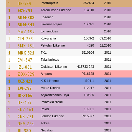
1
IJR-579
InterKuljetus
352484
2010
1
EKY-791
Toreniuksen Liikenne
184-10
2010
1
SKM-808
Kosonen
2010
1
SKM-841
Liikenne Rajala
1009-1
2010
1
MAZ-192
EkmanBuss
2010
1
CJN-258
Koivuranta
1069-2
09.2010
1
SMX-731
Pekolan Liikenne
4820
11.2010
1
MKK-821
TKL
S110104
2011
1
EVI-347
Taksikuljetus
2011
1
IZL-861
Oulaisten Liikenne
415733 243
2011
1
ZOX-529
Ampers
P116128
2011
1
XCZ-421
K-S Liikenne
1194-1
2011
1
EVI-297
Mikko Rindell
112217
2011
1
IKK-166
Anjalankosken Linja
110825
2011
1
IJX-335
Invataksi Niemi
2011
1
SUZ-161
Pekki
1921-1
2011
1
CNK-721
Lehdon Liikenne
P115977
2011
1
NHV-278
Tokee
2011
1
JIL-980
Nevakivi
2011