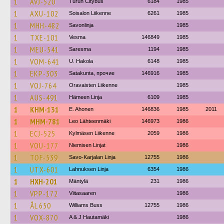
1
AVJ-520
Turun Citybus
6184
1985
1
AXU-102
Soisalon Liikenne
6261
1985
1
MHH-482
Savonlinja
1985
1
TXE-101
Vesma
146849
1985
1
MEU-541
Saresma
1194
1985
1
VOM-641
U. Hakola
6148
1985
1
EKP-303
Satakunta, прочие
146916
1985
1
VOJ-764
Oravaisten Liikenne
1985
1
AUS-491
Hämeen Linja
6109
1985
1
KHM-131
E. Ahonen
146836
1985
2011
1
MHM-781
Leo Lähteenmäki
146973
1986
1
ECJ-525
Kylmäsen Liikenne
2059
1986
1
VOU-177
Niemisen Linjat
1986
1
TOF-539
Savo-Karjalan Linja
12755
1986
1
UTX-601
Lahnuksen Linja
6354
1986
1
HXH-201
Mäntylä
231
1986
1
VPP-172
Viitasaaren
1986
1
ÅL 650
Williams Buss
12755
1986
1
VOX-870
A & J Hautamäki
1986