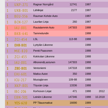
1
UXP-271
Ragnar Norrgård
12741
1987
1
UXB-801
Lähilinjat
2177
1987
1
BEU-356
Rauman Kohde-Auto
1987
1
BCN-127
Laurilan Linja
260
1987
1
IAU-881
Rautalammin Auto
147303
1988
1
BKB-641
Tammelundin
1988
1
ZCJ-454
LSL
113-88
1988
1
EHR-801
Lyttylän Liikenne
1988
1
MJE-820
Pentti Paasonen
1988
1
ZCJ-455
Kokkolan Liikenne
1988
1
IAU-881
Alhonen&Lastunen
147303
1988
1
ZBE-801
Ventoniemi
147318
1988
1
EHJ-601
Matka-Autot
350
1988
1
ICU-217
Mustajärven
109-88
1988
1
XKP-801
Töysän Linja
13336
1988
1
IBC-206
Korhosen Linjat
471
1988
2012
1
EBN-301
Leiniön Liikenne
147346
1988
10.2018
1
YES-620
PP Tilausmatkat
16690
1989