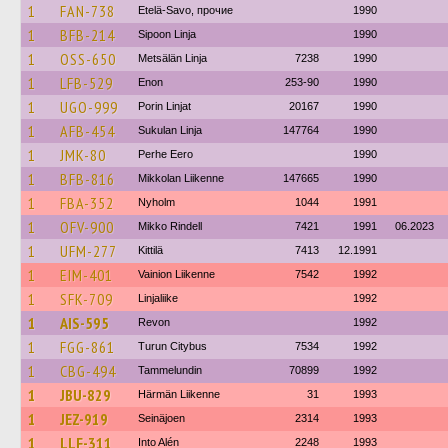
1
FAN-738
Etelä-Savo, прочие
1990
1
BFB-214
Sipoon Linja
1990
1
OSS-650
Metsälän Linja
7238
1990
1
LFB-529
Enon
253-90
1990
1
UGO-999
Porin Linjat
20167
1990
1
AFB-454
Sukulan Linja
147764
1990
1
JMK-80
Perhe Eero
1990
1
BFB-816
Mikkolan Liikenne
147665
1990
1
FBA-352
Nyholm
1044
1991
1
OFV-900
Mikko Rindell
7421
1991
06.2023
1
UFM-277
Kittilä
7413
12.1991
1
EIM-401
Vainion Liikenne
7542
1992
1
SFK-709
Linjaliike
1992
1
AIS-595
Revon
1992
1
FGG-861
Turun Citybus
7534
1992
1
CBG-494
Tammelundin
70899
1992
1
JBU-829
Härmän Liikenne
31
1993
1
JEZ-919
Seinäjoen
2314
1993
1
LLF-311
Into Alén
2248
1993