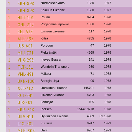
1
SBH-898
Nurmeksen Auto
1580
1977
1
SBH-898
Kainuun Liikenne
1580
1977
1
HKT-101
Paunu
8204
1978
1
ONL-212
Pohjanmaa, прочие
1556
1978
1
REL-523
Elimäen Liikenne
117
1978
1
ALE-895
Kittilä
4755
1978
1
UJS-601
Porvoon
47
1978
1
MHJ-731
Pieksämäki
4869
1978
1
VHX-295
Ingves Bussar
141
1978
1
TLT-151
Wendelin Transport
980
1978
1
VML-491
Mäkela
71
1978
1
UKN-100
Åbergin Linja
90
1978
1
XCL-712
Uuraisten Liikenne
145791
1978
1
RCT-841
Liikenne Vuorela
4703
1978
1
UJR-401
Lähilinjat
105
1978
1
SBP-238
Pielisen
1544/19778
1978
1
UKV-411
Hyvinkään Liikenne
4809
09.1978
1
LCO-401
Kuusela
9247
1979
1
MCH-804
Dahl
9267
1979