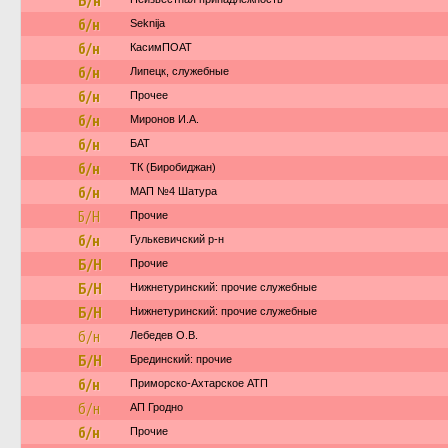
Б/н
б/н
Seknija
б/н
КасимПОАТ
б/н
Липецк, служебные
б/н
Прочее
б/н
Миронов И.А.
б/н
БАТ
б/н
ТК (Биробиджан)
б/н
МАП №4 Шатура
Б/Н
Прочие
б/н
Гулькевичский р-н
Б/Н
Прочие
Б/Н
Нижнетуринский: прочие служебные
Б/Н
Нижнетуринский: прочие служебные
б/н
Лебедев О.В.
Б/Н
Брединский: прочие
б/н
Приморско-Ахтарское АТП
б/н
АП Гродно
б/н
Прочие