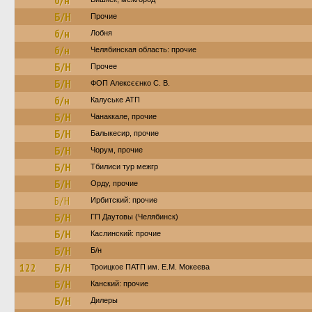
б/н
Б/Н
Прочие
б/н
Лобня
б/н
Челябинская область: прочие
Б/Н
Прочее
Б/Н
ФОП Алексєєнко С. В.
б/н
Калуське АТП
Б/Н
Чанаккале, прочие
Б/Н
Балыкесир, прочие
Б/Н
Чорум, прочие
Б/Н
Тбилиси тур межгр
Б/Н
Орду, прочие
Б/Н
Ирбитский: прочие
Б/Н
ГП Даутовы (Челябинск)
Б/Н
Каслинский: прочие
Б/Н
Б/н
122
Б/Н
Троицкое ПАТП им. Е.М. Мокеева
Б/Н
Канский: прочие
Б/Н
Дилеры