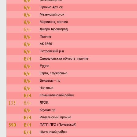
б/н
б/н
Прочие Арх-ск
б/н
Мезенский р-он
б/н
Мариинск, прочие
б/н
Дніпро-Кіровоград
б/н
Прочие
б/н
АК 1566
б/н
Петровский р-н
Б/Н
Свердловская область: прочие
б/н
Egged
б/н
Юрга, служебные
б/н
Бендеры - пр
б/н
Частные
Б/Н
Камышлинский район
153
б/н
ЛГОК
б/н
Каунас пр.
Б/Н
Ивдельский: прочие
590
Б/Н
ПАТП ПГО (Полевской)
Б/Н
Шигонский район