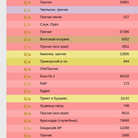
б/н
Прочее
33981
Б/н
Чаплыгин, прочие
б/н
Прочие неизв.
527
Б/Н
Служ. Орёл
б/н
Прочие
67396
б/н
Волховавтосервис
5052
б/н
Прочие (все края)
2811
б/н
Каменка, прочие
12805
б/н
Приморский р-он
844
б/н
ОбнПрочие
б/н
База № 2
96232
б/н
RAP
173
б/н
Egged
б/н
Приют в Бурцево
11142
б/н
Худжанд город
748
б/н
Прочие (все края)
9615
б/н
Краснодар (служебные)
74840
б/н
Daugavpils AP
12288
б/н
Прочие
1908