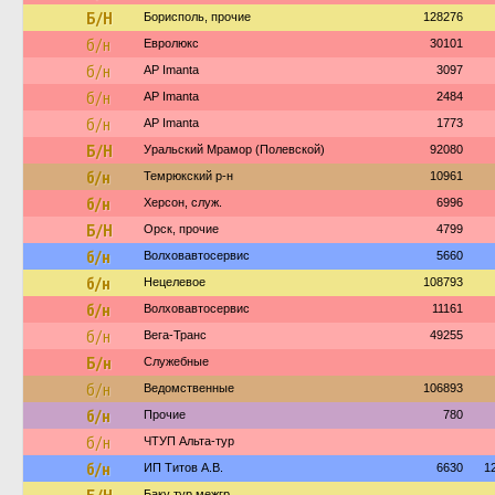
Б/Н
Борисполь, прочие
128276
б/н
Евролюкс
30101
б/н
AP Imanta
3097
б/н
AP Imanta
2484
б/н
AP Imanta
1773
Б/Н
Уральский Мрамор (Полевской)
92080
б/н
Темрюкский р-н
10961
б/н
Херсон, служ.
6996
Б/Н
Орск, прочие
4799
б/н
Волховавтосервис
5660
б/н
Нецелевое
108793
б/н
Волховавтосервис
11161
б/н
Вега-Транс
49255
Б/н
Служебные
б/н
Ведомственные
106893
б/н
Прочие
780
б/н
ЧТУП Альта-тур
б/н
ИП Титов А.В.
6630
1
Баку тур межгр