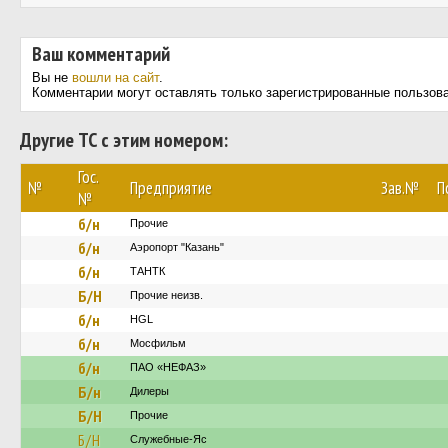
Ваш комментарий
Вы не
вошли на сайт
.
Комментарии могут оставлять только зарегистрированные пользов
Другие ТС с этим номером:
Гос.
№
Предприятие
Зав.№
П
№
б/н
Прочие
б/н
Аэропорт "Казань"
б/н
ТАНТК
Б/Н
Прочие неизв.
б/н
HGL
б/н
Мосфильм
б/н
ПАО «НЕФАЗ»
Б/н
Дилеры
Б/Н
Прочие
Б/Н
Служебные-Яс