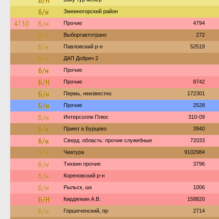
Б/Н
б/н
Змеиногорский район
4730
б/н
Прочие
4794
б/н
Выборгавтотранс
272
б/н
Павловский р-н
52519
б/н
ДАП Добрич 2
б/н
Прочие
Б/Н
Прочие
8742
Б/н
Пермь, неизвестно
172301
Б/н
Прочие
2528
б/н
Интерсолли Плюс
310-09
б/н
Приют в Бурцево
3940
б/н
Сверд. область: прочие служебные
72033
б/н
Чиатура
9102984
б/н
Тихвин прочие
3796
б/н
Кореновский р-н
б/н
Рыльск, шк
1006
Б/Н
Кирдяпкин А.В.
158820
б/н
Горшеченский, пр
2714