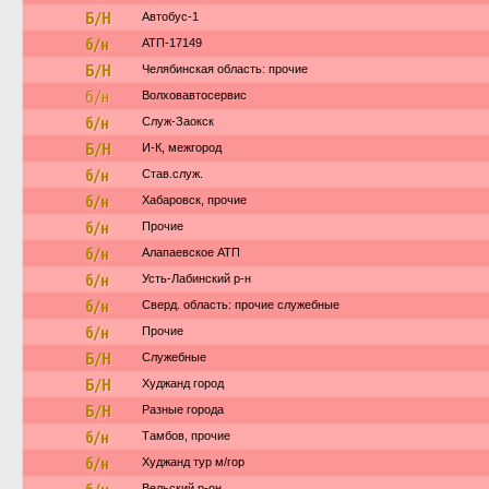
Б/Н
Автобус-1
б/н
АТП-17149
Б/Н
Челябинская область: прочие
б/н
Волховавтосервис
б/н
Служ-Заокск
Б/Н
И-К, межгород
б/н
Став.служ.
б/н
Хабаровск, прочие
б/н
Прочие
б/н
Алапаевское АТП
б/н
Усть-Лабинский р-н
б/н
Сверд. область: прочие служебные
б/н
Прочие
Б/Н
Служебные
Б/Н
Худжанд город
Б/Н
Разные города
б/н
Тамбов, прочие
б/н
Худжанд тур м/гор
Вельский р-он