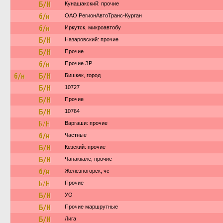
Б/Н
Кунашакский: прочие
б/н
ОАО РегионАвтоТранс-Курган
б/н
Иркутск, микроавтобу
Б/Н
Назаровский: прочие
Б/Н
Прочие
б/н
Прочие ЗР
б/н
Б/Н
Бишкек, город
Б/Н
10727
Б/Н
Прочие
Б/Н
10764
Б/Н
Варгаши: прочие
б/н
Частные
Б/Н
Кезский: прочие
Б/Н
Чанаккале, прочие
б/н
Железногорск, чс
Б/Н
Прочие
Б/Н
УО
Б/Н
Прочие маршрутные
Б/Н
Лига