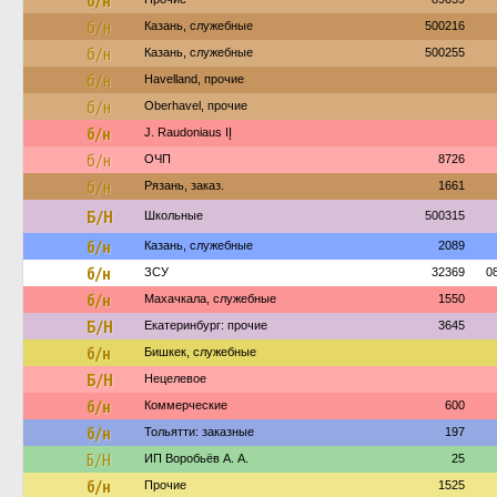
б/н
б/н
Казань, служебные
500216
б/н
Казань, служебные
500255
б/н
Havelland, прочие
б/н
Oberhavel, прочие
б/н
J. Raudoniaus IĮ
б/н
ОЧП
8726
б/н
Рязань, заказ.
1661
Б/Н
Школьные
500315
б/н
Казань, служебные
2089
б/н
ЗСУ
32369
0
б/н
Махачкала, служебные
1550
Б/Н
Екатеринбург: прочие
3645
б/н
Бишкек, служебные
Б/Н
Нецелевое
б/н
Коммерческие
600
б/н
Тольятти: заказные
197
Б/Н
ИП Воробьёв А. А.
25
б/н
Прочие
1525