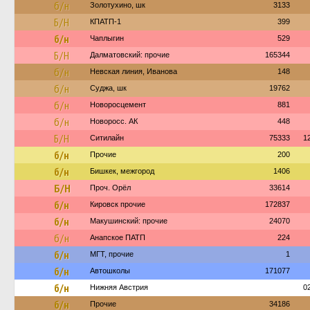
б/н
Золотухино, шк
3133
Б/Н
КПАТП-1
399
б/н
Чаплыгин
529
Б/Н
Далматовский: прочие
165344
б/н
Невская линия, Иванова
148
б/н
Суджа, шк
19762
б/н
Новоросцемент
881
б/н
Новоросс. АК
448
Б/Н
Ситилайн
75333
1
б/н
Прочие
200
б/н
Бишкек, межгород
1406
Б/Н
Проч. Орёл
33614
б/н
Кировск прочие
172837
б/н
Макушинский: прочие
24070
б/н
Анапское ПАТП
224
б/н
МГТ, прочие
1
б/н
Автошколы
171077
б/н
Нижняя Австрия
0
б/н
Прочие
34186