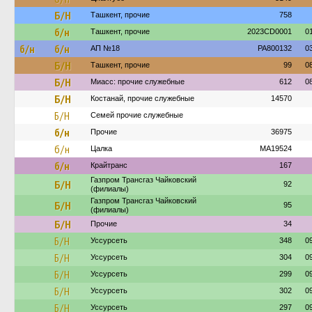
Б/Н
Ташкент, прочие
758
б/н
Ташкент, прочие
2023CD0001
0
б/н
б/н
АП №18
PA800132
0
Б/Н
Ташкент, прочие
99
0
Б/Н
Миасс: прочие служебные
612
0
Б/Н
Костанай, прочие служебные
14570
Б/Н
Семей прочие служебные
б/н
Прочие
36975
б/н
Цалка
MA19524
б/н
Крайтранс
167
Газпром Трансгаз Чайковский
Б/Н
92
(филиалы)
Газпром Трансгаз Чайковский
Б/Н
95
(филиалы)
Б/Н
Прочие
34
Б/Н
Уссурсеть
348
0
Б/Н
Уссурсеть
304
0
Б/Н
Уссурсеть
299
0
Б/Н
Уссурсеть
302
0
Б/Н
Уссурсеть
297
0