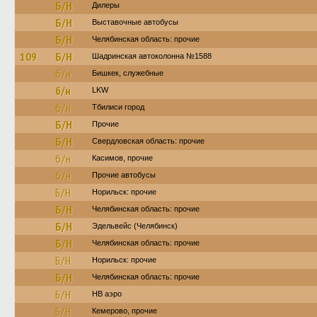
Б/Н
Дилеры
Б/Н
Выставочные автобусы
Б/Н
Челябинская область: прочие
109
Б/Н
Шадринская автоколонна №1588
б/н
Бишкек, служебные
б/н
LKW
б/н
Тбилиси город
Б/Н
Прочие
Б/Н
Свердловская область: прочие
б/н
Касимов, прочие
б/н
Прочие автобусы
Б/Н
Норильск: прочие
Б/Н
Челябинская область: прочие
Б/Н
Эдельвейс (Челябинск)
Б/Н
Челябинская область: прочие
Б/Н
Норильск: прочие
Б/Н
Челябинская область: прочие
Б/Н
НВ аэро
Б/Н
Кемерово, прочие