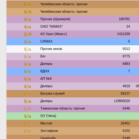
Б/Н
Челябинская область: прочие
Б/Н
Челябинская область: прочие
б/н
Прочие (Шумерля)
180781
б/н
ОАО "КАМАЗ"
24
Б/Н
АЗ Урал (Миасс)
1421209
б/н
СИМАЗ
5
б/н
Прочие неизв.
5012
б/н
Б/н
8775
б/н
Дилеры
6883
б/н
ВДНХ
7
б/н
АП №8
б/н
Дилеры
4818
0
б/н
Батуми служеб
59137
Б/н
Дилеры
LDB00026
Б/Н
Тюменская область: прочие
5446
б/н
ОУ (Чита)
б/н
Местия
26452
б/н
Зестафони
5152
б/н
Цхалтубо
5149