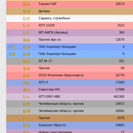
Б/н
Тихвин ПАТ
10574
Б/Н
Дилеры
Б/Н
Саранск, служебные
Б/Н
АТП-11429
1512
7
Б/Н
МП АМПК (Аргаяш)
360
б/н
Прочие Арх-ск
13579
557
Б/Н
ПАО Аэропорт Кольцово
4
558
Б/Н
ПАО Аэропорт Кольцово
5
б/н
АП № 17
251
б/н
Прочие
64
б/н
ООО Игнатенко (Красноярск)
15770
б/н
АТП-3
17069
б/н
Самотлор-НН
17088
Б/н
АТП ЮКУ НВК
461300
Б/Н
Челябинская область: прочие
19972
Б/Н
Челябинская область: прочие
20081
б/н
Прочие
2075
б/н
Аэропорт Иркутск
19681
б/н
Новые / выставочные
17