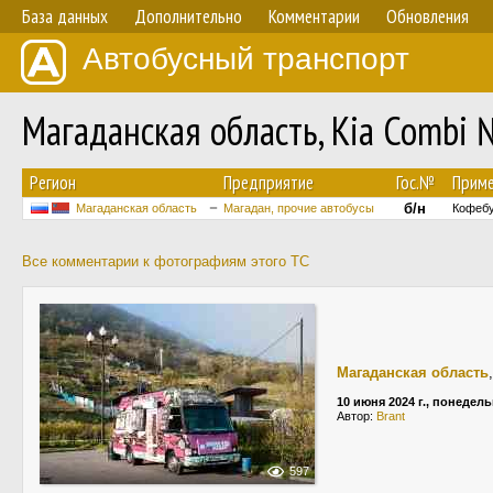
База данных
Дополнительно
Комментарии
Обновления
Автобусный транспорт
Магаданская область, Kia Combi 
Регион
Предприятие
Гос.№
Приме
б/н
Магаданская область
Магадан, прочие автобусы
Кофеб
Все комментарии к фотографиям этого ТС
Магаданская область
10 июня 2024 г., понедел
Автор:
Brant
597