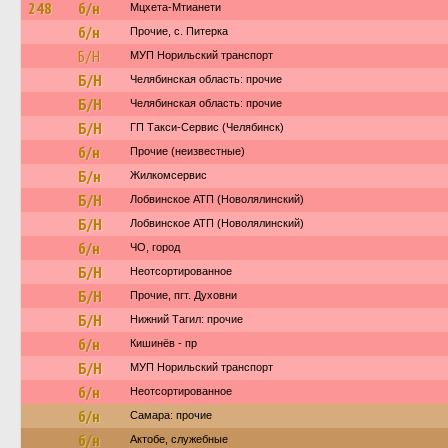
248
б/н
Мцхета-Мтианети
б/н
Прочие, с. Питерка
Б/Н
МУП Норильский транспорт
Б/Н
Челябинская область: прочие
Б/Н
Челябинская область: прочие
Б/Н
ГП Такси-Сервис (Челябинск)
б/н
Прочие (неизвестные)
Б/н
Жилкомсервис
Б/Н
Лобвинское АТП (Новолялинский)
Б/Н
Лобвинское АТП (Новолялинский)
б/н
ЧО, город
Б/Н
Неотсортированное
Б/Н
Прочие, пгт. Духовни
Б/Н
Нижний Тагил: прочие
б/н
Кишинёв - пр
Б/Н
МУП Норильский транспорт
б/н
Неотсортированное
б/н
Самара: прочие
б/н
Актобе, служебные