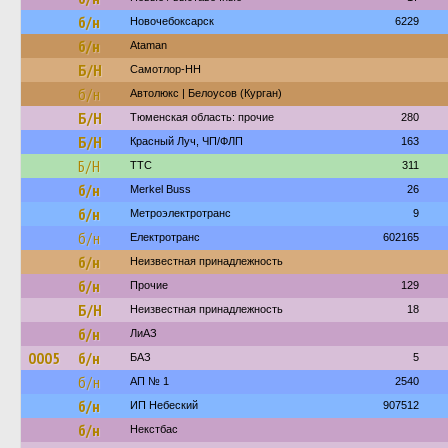
б/н
Новочебоксарск
6229
б/н
Ataman
Б/Н
Самотлор-НН
б/н
Автолюкс | Белоусов (Курган)
Б/Н
Тюменская область: прочие
280
Б/Н
Красный Луч, ЧП/ФЛП
163
Б/Н
ТТС
311
б/н
Merkel Buss
26
б/н
Метроэлектротранс
9
б/н
Електротранс
602165
б/н
Неизвестная принадлежность
б/н
Прочие
129
Б/Н
Неизвестная принадлежность
18
б/н
ЛиАЗ
0005
б/н
БАЗ
5
б/н
АП № 1
2540
б/н
ИП Небеский
907512
б/н
Некстбас