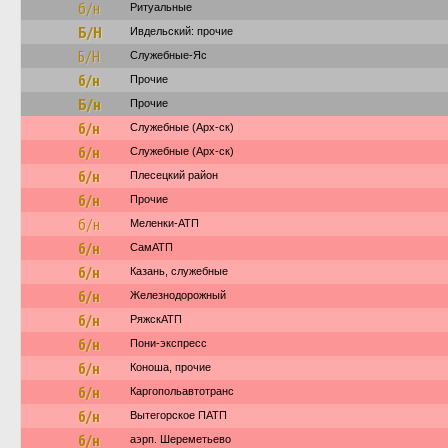
б/н
Ритуальные
Б/Н
Ивдельский: прочие
Б/Н
Служебные-Яс
б/н
Прочие
Б/н
Прочие
б/н
Служебные (Арх-ск)
б/н
Служебные (Арх-ск)
б/н
Плесецкий район
б/н
Прочие
б/н
Меленки-АТП
б/н
СамАТП
б/н
Казань, служебные
б/н
Железнодорожный
б/н
РяжскАТП
б/н
Пони-экспресс
б/н
Коноша, прочие
б/н
Каргопольавтотранс
б/н
Вытегорское ПАТП
б/н
аэрп. Шереметьево