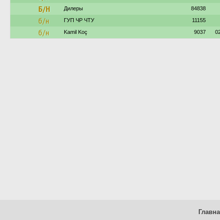
Б/Н
Дилеры
84838
б/н
ГУП ЧР ЧТУ
11155
б/н
Kamil Koç
9037
0
Главн