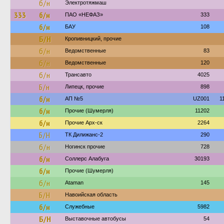
б/н
Электротяжмаш
333
б/н
ПАО «НЕФАЗ»
333
б/н
БАУ
108
Б/Н
Кропивницкий, прочие
б/н
Ведомственные
83
б/н
Ведомственные
120
б/н
Трансавто
4025
Б/н
Липецк, прочие
898
б/н
АП №5
UZ001
1
б/н
Прочие (Шумерля)
11202
б/н
Прочие Арх-ск
2264
Б/Н
ТК Дилижанс-2
290
б/н
Ногинск прочие
728
б/н
Соллерс Алабуга
30193
б/н
Прочие (Шумерля)
б/н
Ataman
145
Б/Н
Навоийская область
б/н
Служебные
5982
Б/Н
Выставочные автобусы
54