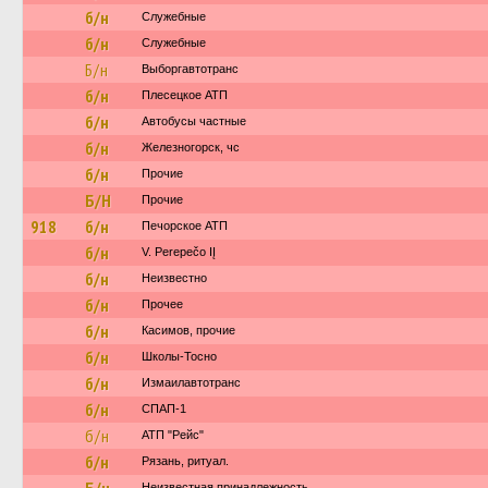
б/н
Служебные
б/н
Служебные
Б/н
Выборгавтотранс
б/н
Плесецкое АТП
б/н
Автобусы частные
б/н
Железногорск, чс
б/н
Прочие
Б/Н
Прочие
918
б/н
Печорское АТП
б/н
V. Perepečo IĮ
б/н
Неизвестно
б/н
Прочее
б/н
Касимов, прочие
б/н
Школы-Тосно
б/н
Измаилавтотранс
б/н
СПАП-1
б/н
АТП "Рейс"
б/н
Рязань, ритуал.
Неизвестная принадлежность