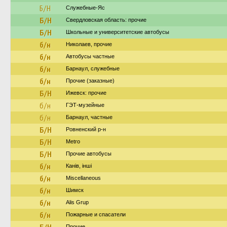
Б/Н
Служебные-Яс
Б/Н
Свердловская область: прочие
Б/Н
Школьные и университетские автобусы
б/н
Николаев, прочие
б/н
Автобусы частные
б/н
Барнаул, служебные
б/н
Прочие (заказные)
Б/Н
Ижевск: прочие
б/н
ГЭТ-музейные
б/н
Барнаул, частные
Б/Н
Ровненский р-н
Б/Н
Metro
Б/Н
Прочие автобусы
б/н
Канів, інші
б/н
Miscellaneous
б/н
Шимск
б/н
Alis Grup
б/н
Пожарные и спасатели
Прочие