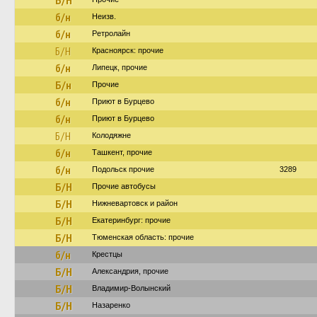
Б/Н
б/н
Неизв.
б/н
Ретролайн
Б/Н
Красноярск: прочие
б/н
Липецк, прочие
Б/н
Прочие
б/н
Приют в Бурцево
б/н
Приют в Бурцево
Б/Н
Колодяжне
б/н
Ташкент, прочие
б/н
Подольск прочие
3289
Б/Н
Прочие автобусы
Б/Н
Нижневартовск и район
Б/Н
Екатеринбург: прочие
Б/Н
Тюменская область: прочие
б/н
Крестцы
Б/Н
Александрия, прочие
Б/Н
Владимир-Волынский
Б/Н
Назаренко