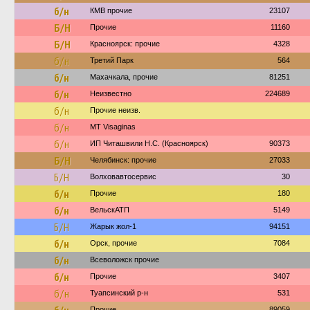
б/н
КМВ прочие
23107
Б/Н
Прочие
11160
Б/Н
Красноярск: прочие
4328
б/н
Третий Парк
564
б/н
Махачкала, прочие
81251
б/н
Неизвестно
224689
б/н
Прочие неизв.
б/н
MT Visaginas
б/н
ИП Читашвили Н.С. (Красноярск)
90373
Б/Н
Челябинск: прочие
27033
Б/Н
Волховавтосервис
30
б/н
Прочие
180
б/н
ВельскАТП
5149
Б/Н
Жарык жол-1
94151
б/н
Орск, прочие
7084
б/н
Всеволожск прочие
б/н
Прочие
3407
б/н
Туапсинский р-н
531
Прочие
89059