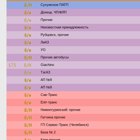
Б/Н
Сухумское ПАТП
б/н
Донецк, ЧП/ФЛП
б/н
Прочие
б/н
Неизвестная принадлежность
б/н
Рубцовск, прочие
б/н
ЛиАЗ
б/н
УО
Б/Н
Прочие автобусы
175
Б/Н
Giachino
б/н
ТагАЗ
б/н
АП №8
б/н
АП №8
б/н
Сав-Транс
б/н
Еліт-транс
Б/Н
Нижнетуринский: прочие
Б/Н
Гатчина прочие
Б/Н
ГП Сервис-Транс (Челябинск)
Б/Н
База № 2
Клин прочие