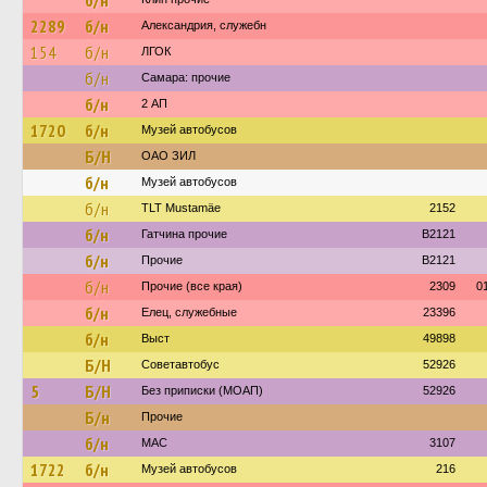
б/н
2289
б/н
Александрия, служебн
154
б/н
ЛГОК
б/н
Самара: прочие
б/н
2 АП
1720
б/н
Музей автобусов
Б/Н
ОАО ЗИЛ
б/н
Музей автобусов
б/н
TLT Mustamäe
2152
б/н
Гатчина прочие
B2121
б/н
Прочие
B2121
б/н
Прочие (все края)
2309
0
б/н
Елец, служебные
23396
б/н
Выст
49898
Б/Н
Советавтобус
52926
5
Б/Н
Без приписки (МОАП)
52926
Б/н
Прочие
б/н
МАС
3107
1722
б/н
Музей автобусов
216