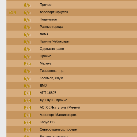
б/н
Прочие
314
б/н
Аэропорт Иркутск
б/н
Нецелевое
б/н
Разные города
б/н
ЛиАЗ
б/н
Прочие Чебоксары
б/н
Одесавтотранс
б/н
Прочие
Б/н
Мелеуз
б/н
Тирасполь - пр.
б/н
Касимов, служ.
б/н
ДМЗ
Б/Н
АТП 16807
Б/Н
Хуньчунь, прочие
Б/Н
АО ХК Якутуголь (Мечел)
Б/Н
Аэропорт Магнитогорск
Б/Н
Konya BB
Б/Н
Североуральск: прочие
Бишкек, межгород