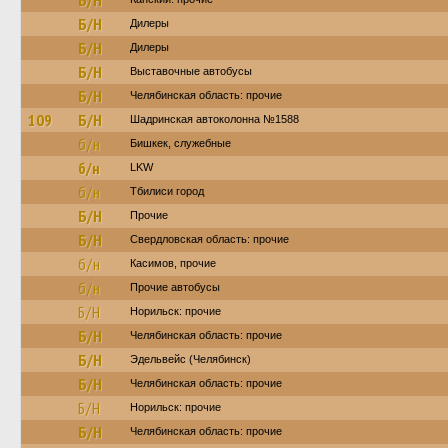
Б/Н
Б/Н
Дилеры
Б/Н
Дилеры
Б/Н
Выставочные автобусы
Б/Н
Челябинская область: прочие
109
Б/Н
Шадринская автоколонна №1588
б/н
Бишкек, служебные
б/н
LKW
б/н
Тбилиси город
Б/Н
Прочие
Б/Н
Свердловская область: прочие
б/н
Касимов, прочие
б/н
Прочие автобусы
Б/Н
Норильск: прочие
Б/Н
Челябинская область: прочие
Б/Н
Эдельвейс (Челябинск)
Б/Н
Челябинская область: прочие
Б/Н
Норильск: прочие
Б/Н
Челябинская область: прочие