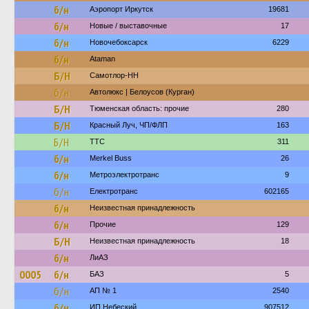
б/н
Аэропорт Иркутск
19681
б/н
Новые / выставочные
17
б/н
Новочебоксарск
6229
б/н
Ataman
Б/Н
Самотлор-НН
б/н
Автолюкс | Белоусов (Курган)
Б/Н
Тюменская область: прочие
280
Б/Н
Красный Луч, ЧП/ФЛП
163
Б/Н
ТТС
311
б/н
Merkel Buss
26
б/н
Метроэлектротранс
9
б/н
Електротранс
602165
б/н
Неизвестная принадлежность
б/н
Прочие
129
Б/Н
Неизвестная принадлежность
18
б/н
ЛиАЗ
0005
б/н
БАЗ
5
б/н
АП № 1
2540
б/н
ИП Небеский
907512