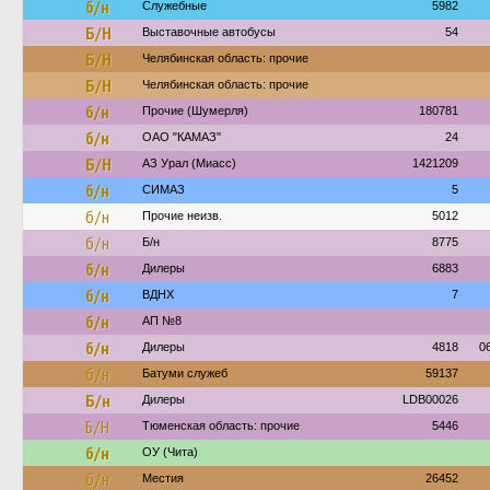
б/н
Служебные
5982
Б/Н
Выставочные автобусы
54
Б/Н
Челябинская область: прочие
Б/Н
Челябинская область: прочие
б/н
Прочие (Шумерля)
180781
б/н
ОАО "КАМАЗ"
24
Б/Н
АЗ Урал (Миасс)
1421209
б/н
СИМАЗ
5
б/н
Прочие неизв.
5012
б/н
Б/н
8775
б/н
Дилеры
6883
б/н
ВДНХ
7
б/н
АП №8
б/н
Дилеры
4818
0
б/н
Батуми служеб
59137
Б/н
Дилеры
LDB00026
Б/Н
Тюменская область: прочие
5446
б/н
ОУ (Чита)
б/н
Местия
26452