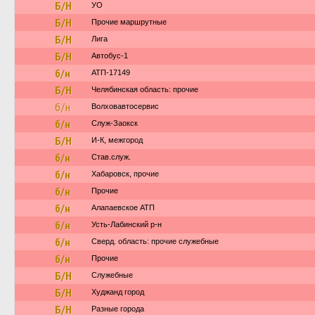
Б/Н
УО
Б/Н
Прочие маршрутные
Б/Н
Лига
Б/Н
Автобус-1
б/н
АТП-17149
Б/Н
Челябинская область: прочие
б/н
Волховавтосервис
б/н
Служ-Заокск
Б/Н
И-К, межгород
б/н
Став.служ.
б/н
Хабаровск, прочие
б/н
Прочие
б/н
Алапаевское АТП
б/н
Усть-Лабинский р-н
б/н
Сверд. область: прочие служебные
б/н
Прочие
Б/Н
Служебные
Б/Н
Худжанд город
Б/Н
Разные города