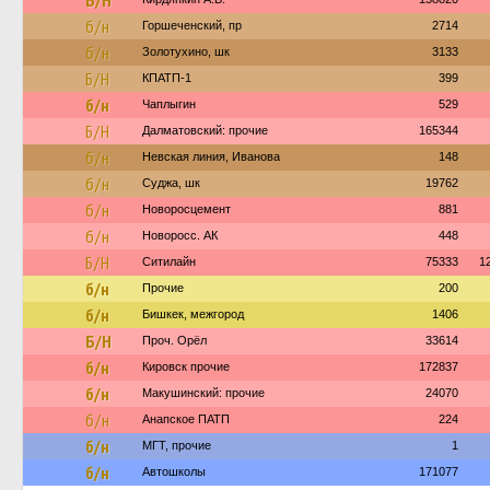
Б/Н
б/н
Горшеченский, пр
2714
б/н
Золотухино, шк
3133
Б/Н
КПАТП-1
399
б/н
Чаплыгин
529
Б/Н
Далматовский: прочие
165344
б/н
Невская линия, Иванова
148
б/н
Суджа, шк
19762
б/н
Новоросцемент
881
б/н
Новоросс. АК
448
Б/Н
Ситилайн
75333
1
б/н
Прочие
200
б/н
Бишкек, межгород
1406
Б/Н
Проч. Орёл
33614
б/н
Кировск прочие
172837
б/н
Макушинский: прочие
24070
б/н
Анапское ПАТП
224
б/н
МГТ, прочие
1
б/н
Автошколы
171077