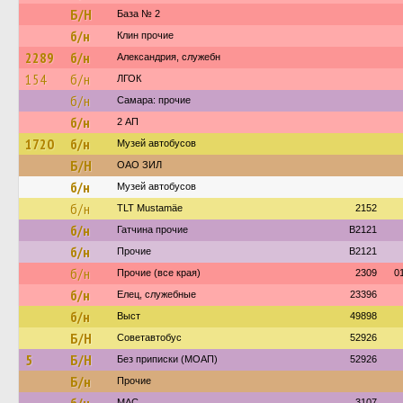
Б/Н
База № 2
б/н
Клин прочие
2289
б/н
Александрия, служебн
154
б/н
ЛГОК
б/н
Самара: прочие
б/н
2 АП
1720
б/н
Музей автобусов
Б/Н
ОАО ЗИЛ
б/н
Музей автобусов
б/н
TLT Mustamäe
2152
б/н
Гатчина прочие
B2121
б/н
Прочие
B2121
б/н
Прочие (все края)
2309
0
б/н
Елец, служебные
23396
б/н
Выст
49898
Б/Н
Советавтобус
52926
5
Б/Н
Без приписки (МОАП)
52926
Б/н
Прочие
МАС
3107