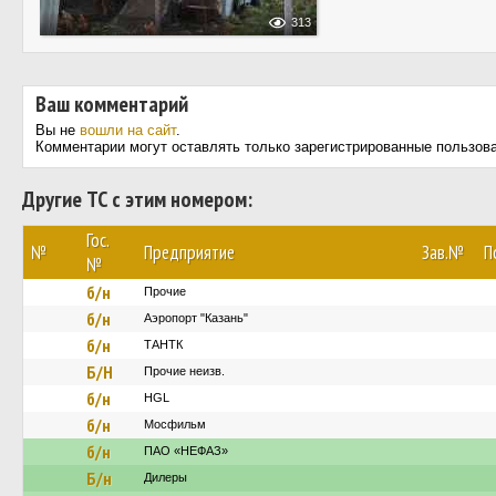
313
Ваш комментарий
Вы не
вошли на сайт
.
Комментарии могут оставлять только зарегистрированные пользов
Другие ТС с этим номером:
Гос.
№
Предприятие
Зав.№
П
№
б/н
Прочие
б/н
Аэропорт "Казань"
б/н
ТАНТК
Б/Н
Прочие неизв.
б/н
HGL
б/н
Мосфильм
б/н
ПАО «НЕФАЗ»
Б/н
Дилеры