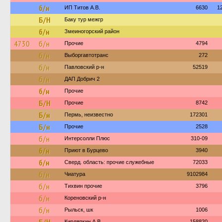
б/н
ИП Титов А.В.
6630
1
Б/Н
Баку тур межгр
б/н
Змеиногорский район
4730
б/н
Прочие
4794
б/н
Выборгавтотранс
272
б/н
Павловский р-н
52519
б/н
ДАП Добрич 2
б/н
Прочие
Б/Н
Прочие
8742
Б/н
Пермь, неизвестно
172301
Б/н
Прочие
2528
б/н
Интерсолли Плюс
310-09
б/н
Приют в Бурцево
3940
б/н
Сверд. область: прочие служебные
72033
б/н
Чиатура
9102984
б/н
Тихвин прочие
3796
б/н
Кореновский р-н
б/н
Рыльск, шк
1006
Кирдяпкин А.В.
158820