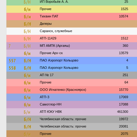
Б/Н
ИП Воробьёв А. А.
25
б/н
Прочие
1525
Б/н
Тихвин ПАТ
10574
Б/Н
Дилеры
Б/Н
Саранск, служебные
Б/Н
АТП-11429
1512
7
Б/Н
МП АМПК (Аргаяш)
360
б/н
Прочие Арх-ск
13579
557
Б/Н
ПАО Аэропорт Кольцово
4
558
Б/Н
ПАО Аэропорт Кольцово
5
б/н
АП № 17
251
б/н
Прочие
64
б/н
ООО Игнатенко (Красноярск)
15770
б/н
АТП-3
17069
б/н
Самотлор-НН
17088
Б/н
АТП ЮКУ НВК
461300
Б/Н
Челябинская область: прочие
19972
Б/Н
Челябинская область: прочие
20081
б/н
Прочие
2075