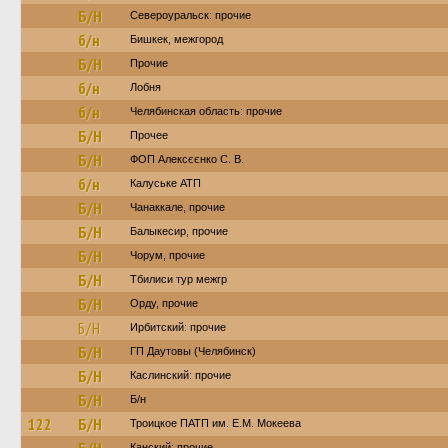
Б/Н
Североуральск: прочие
б/н
Бишкек, межгород
Б/Н
Прочие
б/н
Лобня
б/н
Челябинская область: прочие
Б/Н
Прочее
Б/Н
ФОП Алексєєнко С. В.
б/н
Калуське АТП
Б/Н
Чанаккале, прочие
Б/Н
Балыкесир, прочие
Б/Н
Чорум, прочие
Б/Н
Тбилиси тур межгр
Б/Н
Орду, прочие
Б/Н
Ирбитский: прочие
Б/Н
ГП Даутовы (Челябинск)
Б/Н
Каслинский: прочие
Б/Н
Б/н
122
Б/Н
Троицкое ПАТП им. Е.М. Мокеева
Канский: прочие