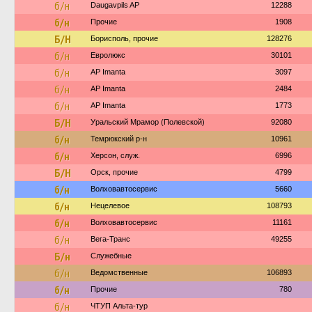
б/н
Daugavpils AP
12288
б/н
Прочие
1908
Б/Н
Борисполь, прочие
128276
б/н
Евролюкс
30101
б/н
AP Imanta
3097
б/н
AP Imanta
2484
б/н
AP Imanta
1773
Б/Н
Уральский Мрамор (Полевской)
92080
б/н
Темрюкский р-н
10961
б/н
Херсон, служ.
6996
Б/Н
Орск, прочие
4799
б/н
Волховавтосервис
5660
б/н
Нецелевое
108793
б/н
Волховавтосервис
11161
б/н
Вега-Транс
49255
Б/н
Служебные
б/н
Ведомственные
106893
б/н
Прочие
780
б/н
ЧТУП Альта-тур