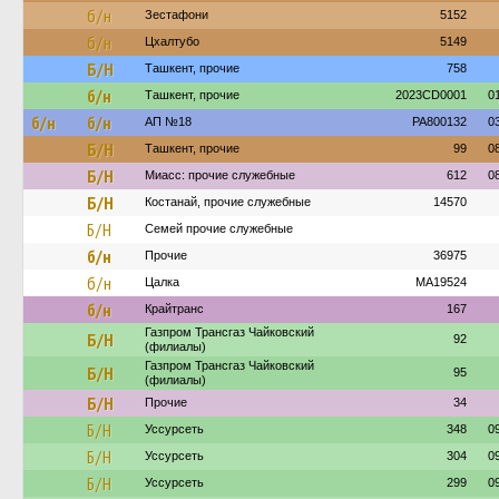
б/н
Зестафони
5152
б/н
Цхалтубо
5149
Б/Н
Ташкент, прочие
758
б/н
Ташкент, прочие
2023CD0001
0
б/н
б/н
АП №18
PA800132
0
Б/Н
Ташкент, прочие
99
0
Б/Н
Миасс: прочие служебные
612
0
Б/Н
Костанай, прочие служебные
14570
Б/Н
Семей прочие служебные
б/н
Прочие
36975
б/н
Цалка
MA19524
б/н
Крайтранс
167
Газпром Трансгаз Чайковский
Б/Н
92
(филиалы)
Газпром Трансгаз Чайковский
Б/Н
95
(филиалы)
Б/Н
Прочие
34
Б/Н
Уссурсеть
348
0
Б/Н
Уссурсеть
304
0
Б/Н
Уссурсеть
299
0