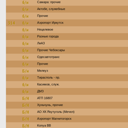
б/н
Самара: прочие
б/н
Актобе, служебные
б/н
Прочие
314
б/н
Аэропорт Иркутск
б/н
Нецелевое
б/н
Разные города
б/н
ЛиАЗ
б/н
Прочие Чебоксары
б/н
Одесавтотранс
б/н
Прочие
Б/н
Мелеуз
б/н
Тирасполь - пр.
б/н
Касимов, служ.
б/н
ДМЗ
Б/Н
АТП 16807
Б/Н
Хуньчунь, прочие
Б/Н
АО ХК Якутуголь (Мечел)
Б/Н
Аэропорт Магнитогорск
Б/Н
Konya BB