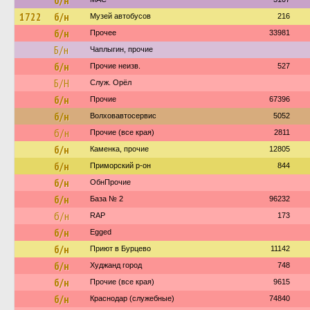
б/н
1722
б/н
Музей автобусов
216
б/н
Прочее
33981
Б/н
Чаплыгин, прочие
б/н
Прочие неизв.
527
Б/Н
Служ. Орёл
б/н
Прочие
67396
б/н
Волховавтосервис
5052
б/н
Прочие (все края)
2811
б/н
Каменка, прочие
12805
б/н
Приморский р-он
844
б/н
ОбнПрочие
б/н
База № 2
96232
б/н
RAP
173
б/н
Egged
б/н
Приют в Бурцево
11142
б/н
Худжанд город
748
б/н
Прочие (все края)
9615
б/н
Краснодар (служебные)
74840