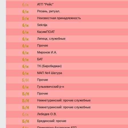
б/н
АТП "Рейс"
б/н
Рязань, ритуал.
Б/н
Неизвестная принадлежность
б/н
Seknija
б/н
КасимПОАТ
б/н
Липецк, служебные
б/н
Прочее
б/н
Миронов И.А.
б/н
БАТ
б/н
ТК (Биробиджан)
б/н
МАП №4 Шатура
Б/Н
Прочие
б/н
Гулькевичский р-н
Б/Н
Прочие
Б/Н
Нижнетуринский: прочие служебные
Б/Н
Нижнетуринский: прочие служебные
б/н
Лебедев О.В.
Б/Н
Брединский: прочие
Приморско-Ахтарское АТП