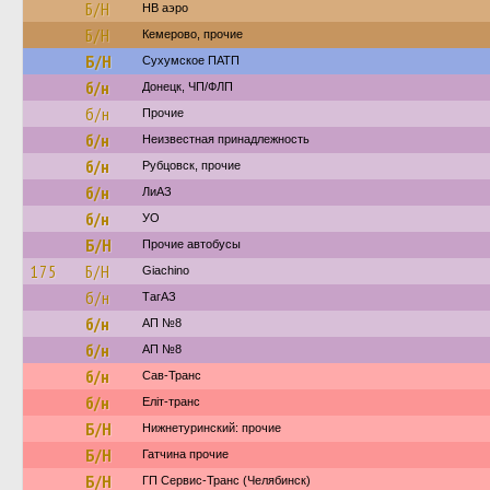
Б/Н
НВ аэро
Б/Н
Кемерово, прочие
Б/Н
Сухумское ПАТП
б/н
Донецк, ЧП/ФЛП
б/н
Прочие
б/н
Неизвестная принадлежность
б/н
Рубцовск, прочие
б/н
ЛиАЗ
б/н
УО
Б/Н
Прочие автобусы
175
Б/Н
Giachino
б/н
ТагАЗ
б/н
АП №8
б/н
АП №8
б/н
Сав-Транс
б/н
Еліт-транс
Б/Н
Нижнетуринский: прочие
Б/Н
Гатчина прочие
Б/Н
ГП Сервис-Транс (Челябинск)