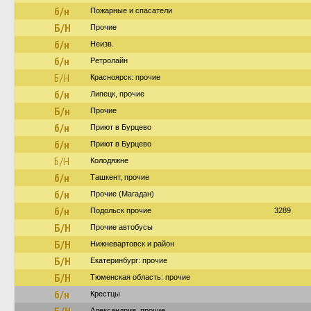
б/н
Пожарные и спасатели
Б/Н
Прочие
б/н
Неизв.
б/н
Ретролайн
Б/Н
Красноярск: прочие
б/н
Липецк, прочие
Б/н
Прочие
б/н
Приют в Бурцево
б/н
Приют в Бурцево
Б/Н
Колодяжне
б/н
Ташкент, прочие
б/н
Прочие (Магадан)
б/н
Подольск прочие
3289
Б/Н
Прочие автобусы
Б/Н
Нижневартовск и район
Б/Н
Екатеринбург: прочие
Б/Н
Тюменская область: прочие
б/н
Крестцы
Александрия, прочие