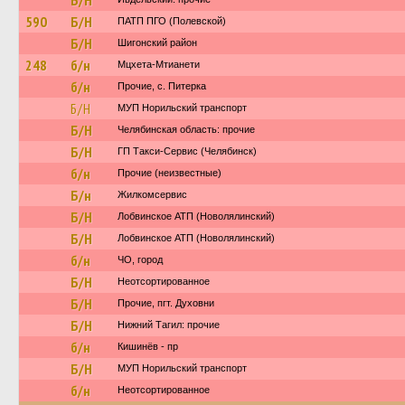
Б/Н
590
Б/Н
ПАТП ПГО (Полевской)
Б/Н
Шигонский район
248
б/н
Мцхета-Мтианети
б/н
Прочие, с. Питерка
Б/Н
МУП Норильский транспорт
Б/Н
Челябинская область: прочие
Б/Н
ГП Такси-Сервис (Челябинск)
б/н
Прочие (неизвестные)
Б/н
Жилкомсервис
Б/Н
Лобвинское АТП (Новолялинский)
Б/Н
Лобвинское АТП (Новолялинский)
б/н
ЧО, город
Б/Н
Неотсортированное
Б/Н
Прочие, пгт. Духовни
Б/Н
Нижний Тагил: прочие
б/н
Кишинёв - пр
Б/Н
МУП Норильский транспорт
б/н
Неотсортированное