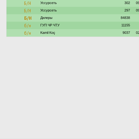
Б/Н
Уссурсеть
302
0
Б/Н
Уссурсеть
297
0
Б/Н
Дилеры
84838
б/н
ГУП ЧР ЧТУ
11155
б/н
Kamil Koç
9037
0