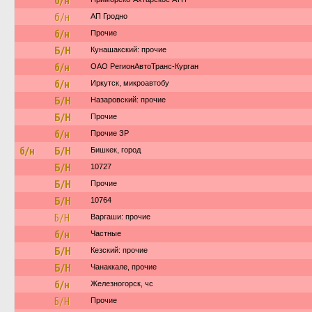
б/н
б/н
АП Гродно
б/н
Прочие
Б/Н
Кунашакский: прочие
б/н
ОАО РегионАвтоТранс-Курган
б/н
Иркутск, микроавтобу
Б/Н
Назаровский: прочие
Б/Н
Прочие
б/н
Прочие ЗР
б/н
Б/Н
Бишкек, город
Б/Н
10727
Б/Н
Прочие
Б/Н
10764
Б/Н
Варгаши: прочие
б/н
Частные
Б/Н
Кезский: прочие
Б/Н
Чанаккале, прочие
б/н
Железногорск, чс
Б/Н
Прочие