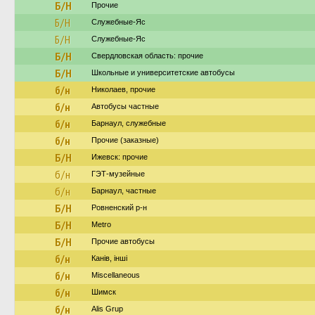
Б/Н
Прочие
Б/Н
Служебные-Яс
Б/Н
Служебные-Яс
Б/Н
Свердловская область: прочие
Б/Н
Школьные и университетские автобусы
б/н
Николаев, прочие
б/н
Автобусы частные
б/н
Барнаул, служебные
б/н
Прочие (заказные)
Б/Н
Ижевск: прочие
б/н
ГЭТ-музейные
б/н
Барнаул, частные
Б/Н
Ровненский р-н
Б/Н
Metro
Б/Н
Прочие автобусы
б/н
Канів, інші
б/н
Miscellaneous
б/н
Шимск
б/н
Alis Grup