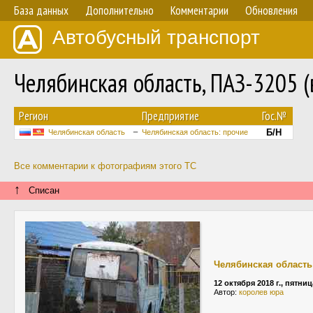
База данных
Дополнительно
Комментарии
Обновления
Автобусный транспорт
Челябинская область, ПАЗ-3205 (
Регион
Предприятие
Гос.№
Б/Н
Челябинская область
Челябинская область: прочие
Все комментарии к фотографиям этого ТС
↑
Списан
Челябинская область
12 октября 2018 г., пятниц
Автор:
королев юра