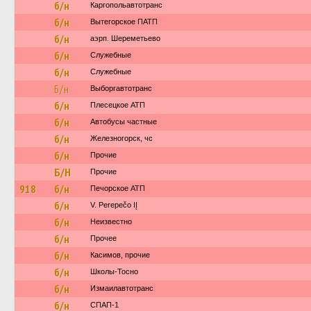
б/н
Каргопольавтотранс
б/н
Вытегорское ПАТП
б/н
аэрп. Шереметьево
б/н
Служебные
б/н
Служебные
Б/н
Выборгавтотранс
б/н
Плесецкое АТП
б/н
Автобусы частные
б/н
Железногорск, чс
б/н
Прочие
Б/Н
Прочие
918
б/н
Печорское АТП
б/н
V. Perepečo IĮ
б/н
Неизвестно
б/н
Прочее
б/н
Касимов, прочие
б/н
Школы-Тосно
б/н
Измаилавтотранс
б/н
СПАП-1