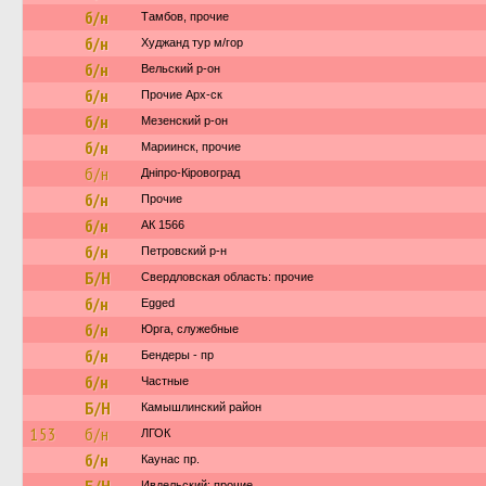
б/н
Тамбов, прочие
б/н
Худжанд тур м/гор
б/н
Вельский р-он
б/н
Прочие Арх-ск
б/н
Мезенский р-он
б/н
Мариинск, прочие
б/н
Дніпро-Кіровоград
б/н
Прочие
б/н
АК 1566
б/н
Петровский р-н
Б/Н
Свердловская область: прочие
б/н
Egged
б/н
Юрга, служебные
б/н
Бендеры - пр
б/н
Частные
Б/Н
Камышлинский район
153
б/н
ЛГОК
б/н
Каунас пр.
Ивдельский: прочие