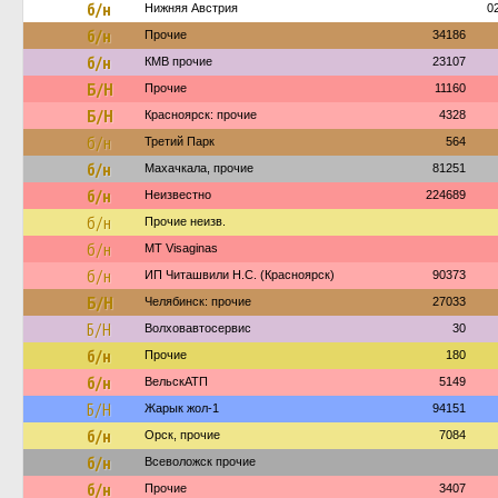
б/н
Нижняя Австрия
0
б/н
Прочие
34186
б/н
КМВ прочие
23107
Б/Н
Прочие
11160
Б/Н
Красноярск: прочие
4328
б/н
Третий Парк
564
б/н
Махачкала, прочие
81251
б/н
Неизвестно
224689
б/н
Прочие неизв.
б/н
MT Visaginas
б/н
ИП Читашвили Н.С. (Красноярск)
90373
Б/Н
Челябинск: прочие
27033
Б/Н
Волховавтосервис
30
б/н
Прочие
180
б/н
ВельскАТП
5149
Б/Н
Жарык жол-1
94151
б/н
Орск, прочие
7084
б/н
Всеволожск прочие
б/н
Прочие
3407