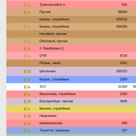
б/н
Туапсинский р-н
531
б/н
Прочие
89059
б/н
Казань, служебные
500216
б/н
Казань, служебные
500255
б/н
Havelland, прочие
б/н
Oberhavel, прочие
б/н
J. Raudoniaus IĮ
б/н
ОЧП
8726
б/н
Рязань, заказ.
1661
Б/Н
Школьные
500315
б/н
Казань, служебные
2089
б/н
ЗСУ
32369
0
б/н
Махачкала, служебные
1550
Б/Н
Екатеринбург: прочие
3645
б/н
Бишкек, служебные
Б/Н
Нецелевое
б/н
Коммерческие
600
б/н
Тольятти: заказные
197