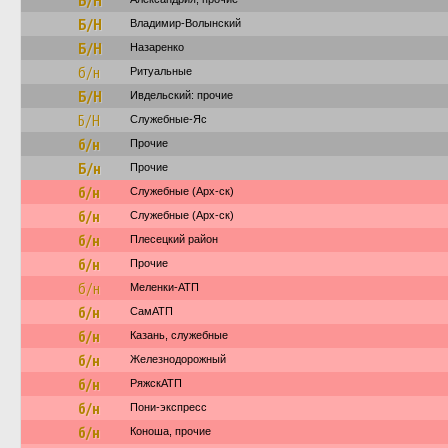
Б/Н
Б/Н
Владимир-Волынский
Б/Н
Назаренко
б/н
Ритуальные
Б/Н
Ивдельский: прочие
Б/Н
Служебные-Яс
б/н
Прочие
Б/н
Прочие
б/н
Служебные (Арх-ск)
б/н
Служебные (Арх-ск)
б/н
Плесецкий район
б/н
Прочие
б/н
Меленки-АТП
б/н
СамАТП
б/н
Казань, служебные
б/н
Железнодорожный
б/н
РяжскАТП
б/н
Пони-экспресс
б/н
Коноша, прочие