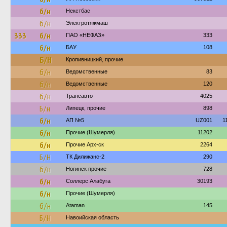
б/н
Некстбас
б/н
Электротяжмаш
333
б/н
ПАО «НЕФАЗ»
333
б/н
БАУ
108
Б/Н
Кропивницкий, прочие
б/н
Ведомственные
83
б/н
Ведомственные
120
б/н
Трансавто
4025
Б/н
Липецк, прочие
898
б/н
АП №5
UZ001
1
б/н
Прочие (Шумерля)
11202
б/н
Прочие Арх-ск
2264
Б/Н
ТК Дилижанс-2
290
б/н
Ногинск прочие
728
б/н
Соллерс Алабуга
30193
б/н
Прочие (Шумерля)
б/н
Ataman
145
Б/Н
Навоийская область