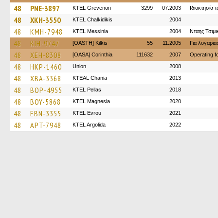
48
PNE-3897
ΚΤΕL Grevenon
3299
07.2003
Ιδιοκτησία 
48
XKH-3550
ΚΤΕL Chalkidikis
2004
48
KMH-7948
KTEL Messinia
2004
Νταης Τσιμι
48
KIH-9747
[OASTH] Kilkis
55
11.2005
Για λογαρι
48
XEH-8308
[OASA] Corinthia
111632
2007
Operating 
48
HKP-1460
Union
2008
48
XBA-3368
KTEAL Chania
2013
48
BOP-4955
KTEL Pellas
2018
48
BOY-5868
ΚΤΕL Magnesia
2020
48
EBN-3355
KTEL Evrou
2021
48
APT-7948
KTEL Argolida
2022