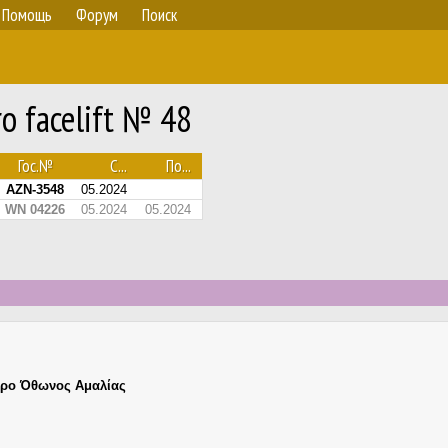
Помощь
Форум
Поиск
o facelift № 48
Гос.№
С...
По...
AZN-3548
05.2024
WN 04226
05.2024
05.2024
ρο Όθωνος Αμαλίας