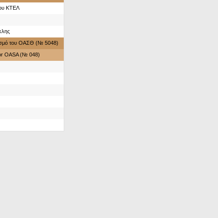
του ΚΤΕΛ
κλης
ασμό του ΟΑΣΘ (№ 5048)
for OASA (№ 048)