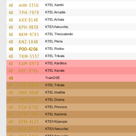
48
AHN-3350
KTEL Xanthi
48
TPH-7979
KTEL Arcadia
48
AXX-8148
KTEL Achaia
48
KPH-9838
ΚΤΕΛ Λακωνίας
48
NKM-9785
KTEL Thessaloniki
48
KNZ-1848
KTEL Pieria
48
POO-4206
ΚΤΕL Rodou
48
TKM-5537
ΚΤΕL Τrikala
48
KAM-8970
ΚΤΕL Karditsa
48
KBE-9786
KTEL Kavala
48
TrainΟSE
48
TKE-4904
ΚΤΕL Τrikala
48
HMK-9848
KTEL Imathia
48
PMK-5002
KTEL Drama
48
PZH-8700
KTEL Preveza
48
KTB-7596
KTEL Kastoria
48
KYM-4123
ΚΤΕΛ Κέρκυρα
48
AKA-9370
ΚΤΕΛ Λακωνίας