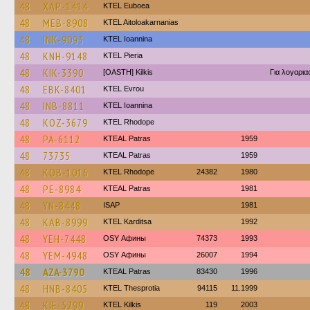
48
XAP-1414
ΚΤΕL Euboea
48
MEB-8908
KTEL Aitoloakarnanias
48
INK-9093
KTEL Ioannina
48
KNH-9148
KTEL Pieria
48
KIK-3390
[OASTH] Kilkis
Για λογαρι
48
EBK-8401
KTEL Evrou
48
INB-8811
KTEL Ioannina
48
KOZ-3679
KTEL Rhodope
48
PA-6112
KTEAL Patras
1959
48
73735
KTEAL Patras
1959
48
KOB-1016
KTEL Rhodope
24382
1980
48
PE-8984
KTEAL Patras
1981
48
YN-8448
ISAP
1981
48
KAB-8999
ΚΤΕL Karditsa
1992
48
YEH-7448
OSY Афины
74373
1993
48
YEM-4948
OSY Афины
26007
1994
48
AZA-3790
KTEAL Patras
83430
1996
48
HNB-8405
KTEL Thesprotia
94115
11.1999
48
KIE-5299
KTEL Kilkis
119
2003