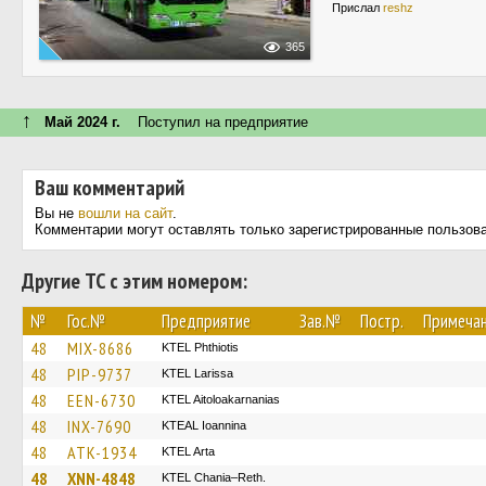
Прислал
reshz
365
↑
Май 2024 г.
Поступил на предприятие
Ваш комментарий
Вы не
вошли на сайт
.
Комментарии могут оставлять только зарегистрированные пользов
Другие ТС с этим номером:
№
Гос.№
Предприятие
Зав.№
Постр.
Примеча
48
MIX-8686
ΚΤΕL Phthiotis
48
PIP-9737
KTEL Larissa
48
EEN-6730
KTEL Aitoloakarnanias
48
INX-7690
KTEAL Ioannina
48
ATK-1934
KTEL Arta
48
XNN-4848
KTEL Chania–Reth.