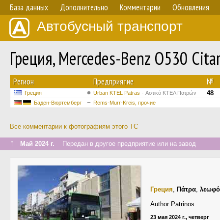
База данных
Дополнительно
Комментарии
Обновления
Автобусный транспорт
Греция, Mercedes-Benz O530 Citar
Регион
Предприятие
№
48
Греция
Urban KTEL Patras
Αστικό ΚΤΕΛ Πατρών
Баден-Вюртемберг
Rems-Murr-Kreis, прочие
Все комментарии к фотографиям этого ТС
↑
Май 2024 г.
Передан в другое предприятие или на завод
Греция
,
Πάτρα
,
λεωφό
Author Patrinos
23 мая 2024 г., четверг