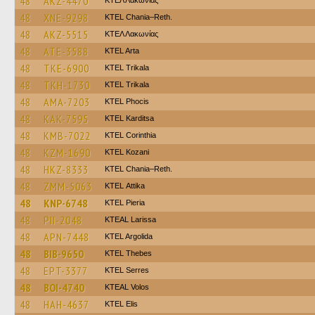
48
AKZ-4470
ΚΤΕΛ Λακωνίας
48
XNE-9298
KTEL Chania–Reth.
48
AKZ-5515
ΚΤΕΛ Λακωνίας
48
ATE-3588
KTEL Arta
48
TKE-6900
ΚΤΕL Τrikala
48
TKH-1730
ΚΤΕL Τrikala
48
AMA-7203
ΚΤΕL Phocis
48
KAK-7595
ΚΤΕL Karditsa
48
KMB-7022
KTEL Corinthia
48
KZM-1690
ΚΤΕL Kozani
48
HKZ-8333
KTEL Chania–Reth.
48
ZMM-5063
KΤΕL Αttika
48
KNP-6748
KTEL Pieria
48
PII-2048
KTEAL Larissa
48
APN-7448
KTEL Argolida
48
BIB-9650
KTEL Thebes
48
EPT-3377
KTEL Serres
48
BOI-4740
KTEAL Volos
48
HAH-4637
KTEL Elis