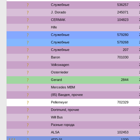
?
Служебные
536257
?
J. Dorado
245071
?
CERMAK
104823
?
Hife
?
Служебные
579280
?
Служебные
579268
?
Служебные
207
?
Baron
701030
?
Volkswagen
?
Osterrieder
?
Gerard
2844
?
Mercedes MBM
?
(85) Вандея, прочее
?
Pellemeyer
702329
?
Dortmund, прочие
?
Will Bus
?
Разные города
?
ALSA
102453
АТП-31
1320