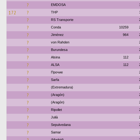
?
EMDOSA
172
?
THP
?
RS Transporte
?
Conda
10259
?
Jiménez
964
?
von Rahden
?
Burundesa
?
Alsina
112
?
ALSA
112
?
Прочие
?
Sarfa
?
(Extremadura)
?
(Aragón)
?
(Aragón)
?
Ripollet
?
Julià
?
Sepulvedana
?
Samar
(Madrid)