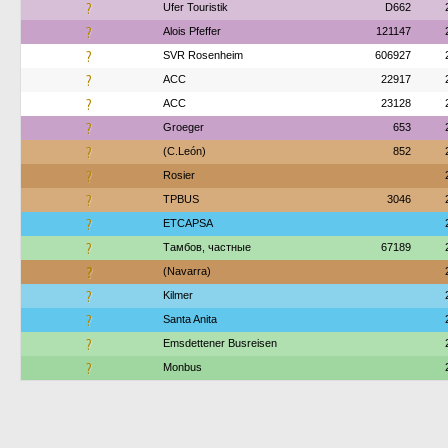
?
Ufer Touristik
D662
?
Alois Pfeffer
121147
?
SVR Rosenheim
606927
?
АСС
22917
?
АСС
23128
?
Groeger
653
?
(C.León)
852
?
Rosier
?
TPBUS
3046
?
ETCAPSA
?
Тамбов, частные
67189
?
(Navarra)
?
Kilmer
?
Santa Anita
?
Emsdettener Busreisen
?
Monbus