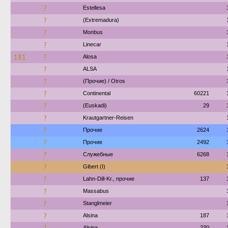
?
Estellesa
?
(Extremadura)
?
Monbus
?
Linecar
181
?
Alosa
?
ALSA
?
(Прочие) / Otros
?
Continental
60221
?
(Euskadi)
29
?
Krautgartner-Reisen
?
Прочие
2624
?
Прочие
2492
?
Служебные
6268
?
Gibert (I)
?
Lahn-Dill-Kr., прочие
137
?
Massabus
?
Stanglmeier
?
Alsina
187
Alsina
230