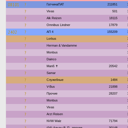
08101
?
ГатчинаПАТ
211851
?
Vivas
501
?
Alk Reizen
18115
?
Omnibus Lindner
17879
2402
?
АП 4
155209
?
Lorbus
?
Herman & Vandamme
?
Monbus
?
Dainco
?
Manß ✝︎
20542
?
Samar
?
Служебные
1484
?
V-Bus
21898
?
Прочие
28207
?
Monbus
?
Vivas
?
Arzt Reisen
?
NVW Walz
71794
(04) Альпы В. П., прочее
30148