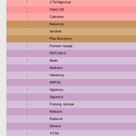
?
CTM Algeciras
?
Gibert (B)
?
Cabranes
?
Matanzas
?
Vendrell
?
Pfau Busreisen
?
Разные города
?
EMTUSA G
?
Abalo
?
Madrazo
?
Hilarienca
?
AMPSA
?
Sigüenza
?
Sigüenza
?
Freising, прочие
?
Maitours
?
Rubiocar
?
Simarro
?
TITSA