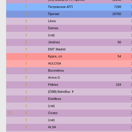
?
?
Петровское АТП
7298
?
Прочие
16760
?
Llosa
?
Damas
?
(cat)
?
Jiménez
50
?
EMT Madrid
?
Курск, сл
54
?
AULOSA
?
Burundesa
?
Arriva G
?
Pelines
154
?
[ÖBB] BahnBus ✝
?
Estellesa
?
(cat)
37
?
Ozaez
?
(cat)
?
ALSA