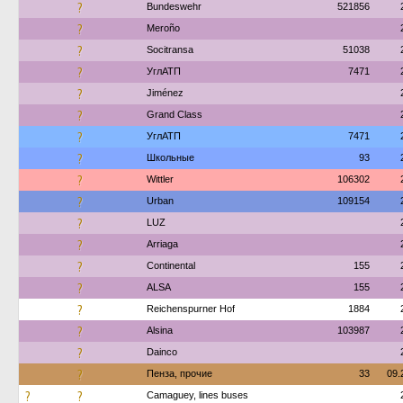
?
Bundeswehr
521856
?
Meroño
?
Socitransa
51038
?
УглАТП
7471
?
Jiménez
?
Grand Class
?
УглАТП
7471
?
Школьные
93
?
Wittler
106302
?
Urban
109154
?
LUZ
?
Arriaga
?
Continental
155
?
ALSA
155
?
Reichenspurner Hof
1884
?
Alsina
103987
?
Dainco
?
Пенза, прочие
33
09.
?
?
Camaguey, lines buses