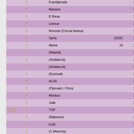
?
Fuenlabrada
?
Mariano
?
E.Rivas
?
Linesur
?
Noreste (Cersa/ Anesa)
?
Sarfa
10181
?
Alsina
15
?
(Madrid)
?
(Andalucía)
?
(Andalucía)
?
(Euskadi)
?
ALSA
?
(Прочие) / Otros
?
Monbus
?
Julià
173
?
THP
?
(Baleares)
?
(cat)
?
(C.Mancha)