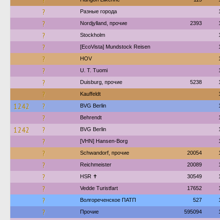
?
?
Разные города
?
Nordjylland, прочие
2393
?
Stockholm
?
[EcoVista] Mundstock Reisen
?
HOV
?
U. T. Tuomi
?
Duisburg, прочие
5238
?
Kauffeldt
1242
?
BVG Berlin
?
Behrendt
1242
?
BVG Berlin
?
[VHN] Hansen-Borg
?
Schwandorf, прочие
20054
?
Reichmeister
20089
?
HSR ✝︎
30549
?
Vedde Turistfart
17652
?
Волгореченское ПАТП
527
?
Прочие
595094