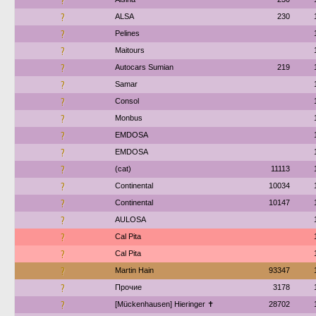
?
?
ALSA
230
?
Pelines
?
Maitours
?
Autocars Sumian
219
?
Samar
?
Consol
?
Monbus
?
EMDOSA
?
EMDOSA
?
(cat)
11113
?
Continental
10034
?
Continental
10147
?
AULOSA
?
Cal Pita
?
Cal Pita
?
Martin Hain
93347
?
Прочие
3178
?
[Mückenhausen] Hieringer ✝
28702