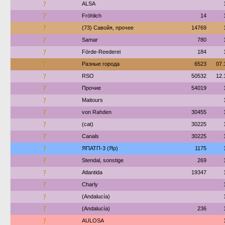
?
ALSA
?
Fröhlich
14
?
(73) Савойя, прочее
14769
?
Samar
780
?
Förde-Reederei
184
?
Разные города
6523
07.
?
RSO
50532
12.
?
Прочие
54019
?
Maitours
?
von Rahden
30455
?
(cat)
30225
?
Canals
30225
?
ЯПАТП-3 (Яр)
1175
?
Stendal, sonstige
269
?
Atlantida
19347
?
Charly
?
(Andalucía)
?
(Andalucía)
236
?
AULOSA