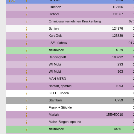
151
?
?
Jiménez
112766
?
Hebbel
111567
?
Omnibusunternehmen Kruckenberg
07.
?
Schiwy
124976
?
Kurt Geis
123839
?
LSE Lüchow
01.
?
Лямбирск
4629
?
Benninghoff
103792
?
Wil Mobil
293
?
Wil Mobil
303
?
MAN MTBD
?
Barnim, прочие
1093
?
ΚΤΕL Euboea
?
Stambula
C759
?
Frank + Stöckle
?
Mariah
15EV50010
?
Mainz-Bingen, прочие
?
Лямбирск
44801