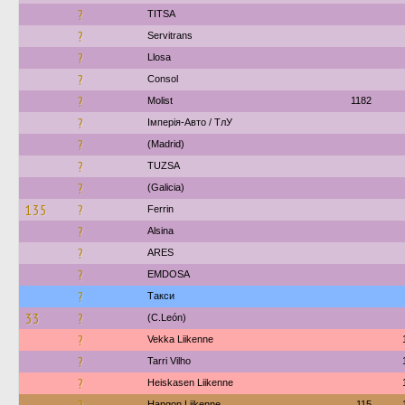
?
TITSA
?
Servitrans
?
Llosa
?
Consol
?
Molist
1182
?
Імперія-Авто / ТлУ
?
(Madrid)
?
TUZSA
?
(Galicia)
135
?
Ferrin
?
Alsina
?
ARES
?
EMDOSA
?
Такси
33
?
(C.León)
?
Vekka Liikenne
?
Tarri Vilho
?
Heiskasen Liikenne
Hangon Liikenne
115