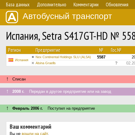
База данных
Дополнительно
Комментарии
Обновления
Автобусный транспорт
Испания, Setra S417GT-HD № 55
Регион
Предприятие
№
Гос.№
5587
2
Nex Continental Holdings SLU (ALSA)
Испания
?
02.2
Alsina Graells
↑
Списан
↑
2008 г.
Передан в другое предприятие или на завод
↑
Февраль 2006 г.
Поступил на предприятие
Ваш комментарий
Вы не
вошли на сайт
.