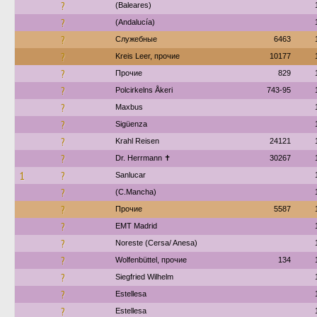
?
(Baleares)
?
(Andalucía)
?
Служебные
6463
?
Kreis Leer, прочие
10177
?
Прочие
829
?
Polcirkelns Åkeri
743-95
?
Maxbus
?
Sigüenza
?
Krahl Reisen
24121
?
Dr. Herrmann ✝︎
30267
1
?
Sanlucar
?
(C.Mancha)
?
Прочие
5587
?
EMT Madrid
?
Noreste (Cersa/ Anesa)
?
Wolfenbüttel, прочие
134
?
Siegfried Wilhelm
?
Estellesa
?
Estellesa