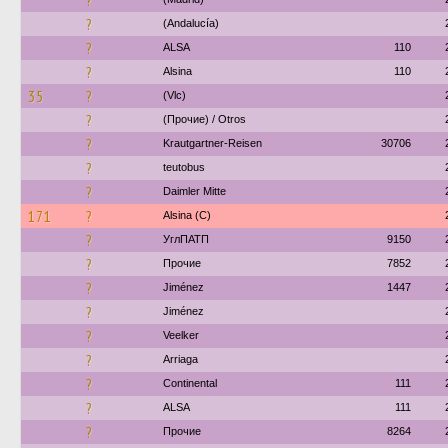
?
?
(Andalucía)
?
ALSA
110
?
Alsina
110
35
?
(Vlc)
?
(Прочие) / Otros
?
Krautgartner-Reisen
30706
?
teutobus
?
Daimler Mitte
171
?
Alsina (C)
?
УглПАТП
9150
?
Прочие
7852
?
Jiménez
1447
?
Jiménez
?
Veelker
?
Arriaga
?
Continental
111
?
ALSA
111
?
Прочие
8264