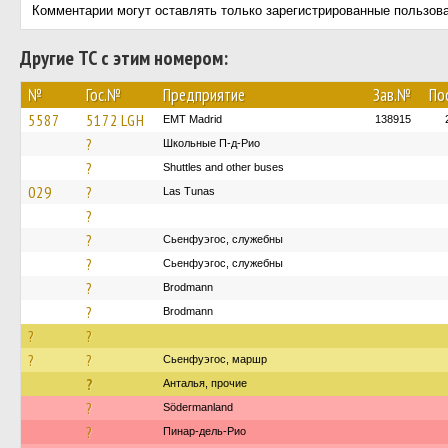
Комментарии могут оставлять только зарегистрированные пользов
Другие ТС с этим номером:
№
Гос.№
Предприятие
Зав.№
По
5587
5172 LGH
EMT Madrid
138915
?
Школьные П-д-Рио
?
Shuttles and other buses
029
?
Las Tunas
?
?
Сьенфуэгос, служебны
?
Сьенфуэгос, служебны
?
Brodmann
?
Brodmann
?
?
?
?
Сьенфуэгос, маршр
?
Анталья, прочие
?
Södermanland
?
Пинар-дель-Рио