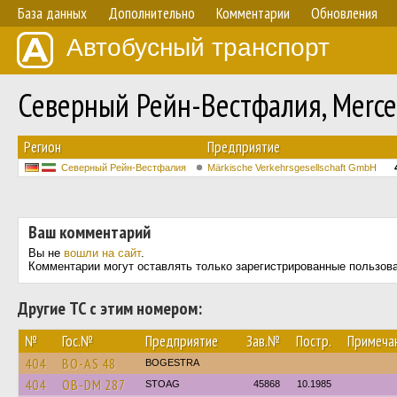
База данных
Дополнительно
Комментарии
Обновления
Автобусный транспорт
Северный Рейн-Вестфалия, Merce
Регион
Предприятие
Северный Рейн-Вестфалия
Märkische Verkehrsgesellschaft GmbH
Ваш комментарий
Вы не
вошли на сайт
.
Комментарии могут оставлять только зарегистрированные пользов
Другие ТС с этим номером:
№
Гос.№
Предприятие
Зав.№
Постр.
Примеча
404
BO-AS 48
BOGESTRA
404
OB-DM 287
STOAG
45868
10.1985