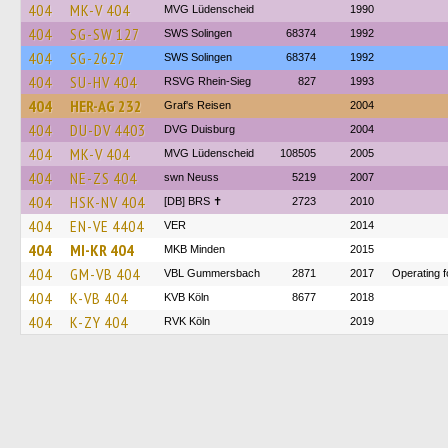
404
MK-V 404
MVG Lüdenscheid
1990
404
SG-SW 127
SWS Solingen
68374
1992
404
SG-2627
SWS Solingen
68374
1992
404
SU-HV 404
RSVG Rhein-Sieg
827
1993
404
HER-AG 232
Graf's Reisen
2004
404
DU-DV 4403
DVG Duisburg
2004
404
MK-V 404
MVG Lüdenscheid
108505
2005
404
NE-ZS 404
swn Neuss
5219
2007
404
HSK-NV 404
[DB] BRS ✝︎
2723
2010
404
EN-VE 4404
VER
2014
404
MI-KR 404
MKB Minden
2015
404
GM-VB 404
VBL Gummersbach
2871
2017
Operating 
404
K-VB 404
KVB Köln
8677
2018
404
K-ZY 404
RVK Köln
2019