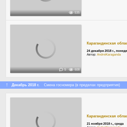
535
Карагандинская обла
24 декабря 2018 г., поне
Автор:
AndreiKaraganda
5
608
↑
Декабрь 2018 г.
Смена госномера (в пределах предприятия)
Карагандинская обла
21 ноября 2018 г., среда