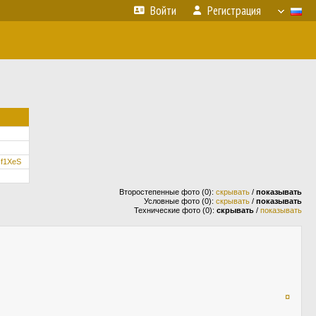
Войти
Регистрация
/cf1XeS
Второстепенные фото (0):
скрывать
/
показывать
Условные фото (0):
скрывать
/
показывать
Технические фото (0):
скрывать
/
показывать
¤