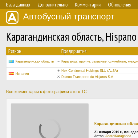
База данных
Дополнительно
Комментарии
Обновления
Автобусный транспорт
Карагандинская область, Hispano
Регион
Предприятие
Карагандинская область
Караганда, прочие, заказные, служебные, межд
Nex Continental Holdings SLU (ALSA)
Испания
Dainco Transporte de Viajeros S.A
Все комментарии к фотографиям этого ТС
Карагандинская обла
21 января 2019 г., понед
Автор:
AndreiKaraganda