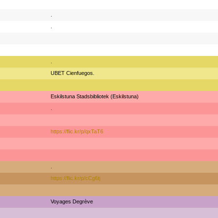
.
.
.
UBET Cienfuegos.
Eskilstuna Stadsbibliotek (Eskilstuna)
.
https://flic.kr/p/qxTaT6
.
https://flic.kr/p/cCg6tj
Voyages Degrève