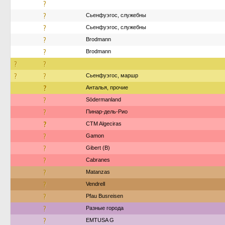
?
?
Сьенфуэгос, служебны
?
Сьенфуэгос, служебны
?
Brodmann
?
Brodmann
?
?
?
?
Сьенфуэгос, маршр
?
Анталья, прочие
?
Södermanland
?
Пинар-дель-Рио
?
CTM Algeciras
?
Gamon
?
Gibert (B)
?
Cabranes
?
Matanzas
?
Vendrell
?
Pfau Busreisen
?
Разные города
?
EMTUSA G