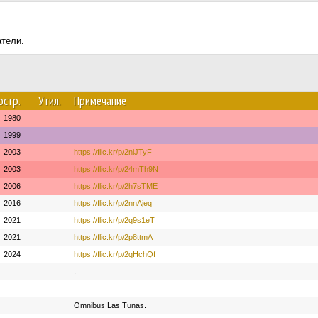
атели.
остр.
Утил.
Примечание
1980
1999
2003
https://flic.kr/p/2niJTyF
2003
https://flic.kr/p/24mTh9N
2006
https://flic.kr/p/2h7sTME
2016
https://flic.kr/p/2nnAjeq
2021
https://flic.kr/p/2q9s1eT
2021
https://flic.kr/p/2p8ttmA
2024
https://flic.kr/p/2qHchQf
.
Omnibus Las Tunas.