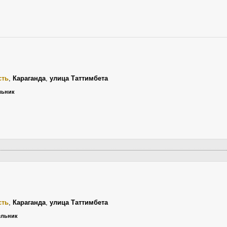
сть
,
Караганда
,
улица Таттимбета
ельник
сть
,
Караганда
,
улица Таттимбета
дельник