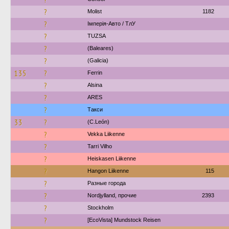
?
Molist
1182
?
Імперія-Авто / ТлУ
?
TUZSA
?
(Baleares)
?
(Galicia)
135
?
Ferrin
?
Alsina
?
ARES
?
Такси
33
?
(C.León)
?
Vekka Liikenne
?
Tarri Vilho
?
Heiskasen Liikenne
?
Hangon Liikenne
115
?
Разные города
?
Nordjylland, прочие
2393
?
Stockholm
?
[EcoVista] Mundstock Reisen