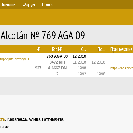
Помощь
Форум
Поиск
 Alcotán № 769 AGA 09
№
Гос.№
С...
По...
Примечание
769 AGA 09
12.2018
угородние автобусы
8472 MH
11.2018
12.2018
927
A 6667 DN
1998
https://flic.kr/p
?
1992
1998
сть
,
Караганда
,
улица Таттимбета
ельник