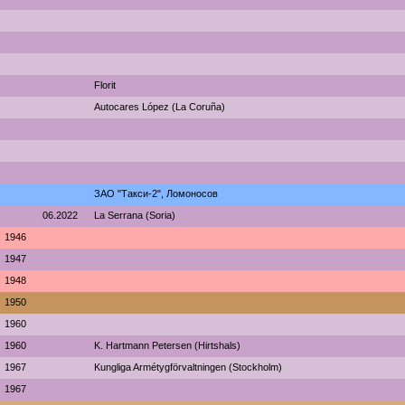
Florit
Autocares López (La Coruña)
ЗАО "Такси-2", Ломоносов
06.2022
La Serrana (Soria)
1946
1947
1948
1950
1960
1960
K. Hartmann Petersen (Hirtshals)
1967
Kungliga Armétygförvaltningen (Stockholm)
1967