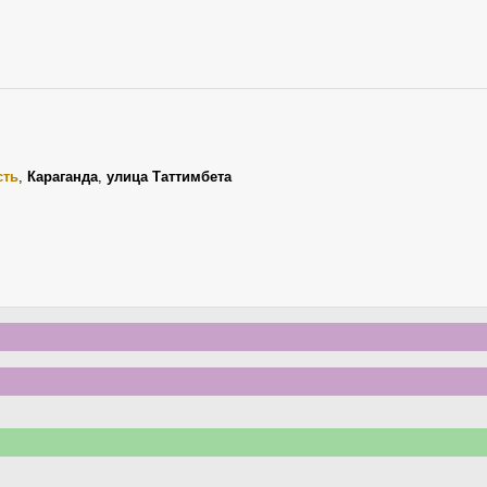
сть
,
Караганда
,
улица Таттимбета