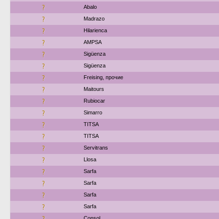
?
Abalo
?
Madrazo
?
Hilarienca
?
AMPSA
?
Sigüenza
?
Sigüenza
?
Freising, прочие
?
Maitours
?
Rubiocar
?
Simarro
?
TITSA
?
TITSA
?
Servitrans
?
Llosa
?
Sarfa
?
Sarfa
?
Sarfa
?
Sarfa
?
Consol