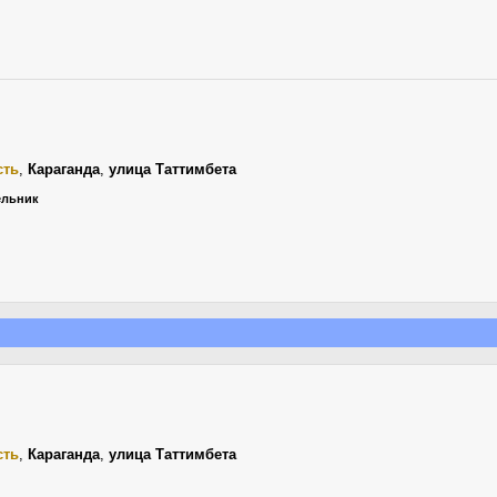
сть
,
Караганда
,
улица Таттимбета
дельник
сть
,
Караганда
,
улица Таттимбета