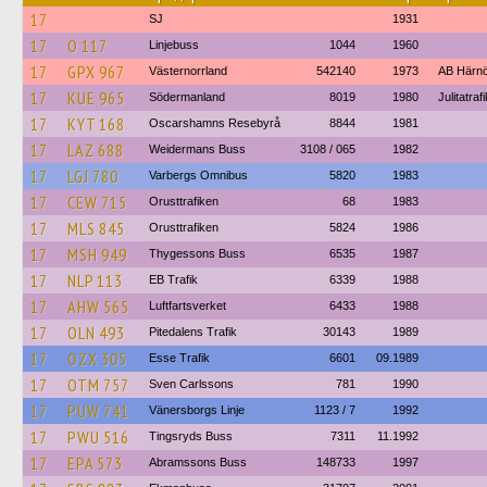
17
SJ
1931
17
O 117
Linjebuss
1044
1960
17
GPX 967
Västernorrland
542140
1973
AB Härn
17
KUE 965
Södermanland
8019
1980
Julitatraf
17
KYT 168
Oscarshamns Resebyrå
8844
1981
17
LAZ 688
Weidermans Buss
3108 / 065
1982
17
LGJ 780
Varbergs Omnibus
5820
1983
17
CEW 715
Orusttrafiken
68
1983
17
MLS 845
Orusttrafiken
5824
1986
17
MSH 949
Thygessons Buss
6535
1987
17
NLP 113
EB Trafik
6339
1988
17
AHW 565
Luftfartsverket
6433
1988
17
OLN 493
Pitedalens Trafik
30143
1989
17
OZX 305
Esse Trafik
6601
09.1989
17
OTM 757
Sven Carlssons
781
1990
17
PUW 741
Vänersborgs Linje
1123 / 7
1992
17
PWU 516
Tingsryds Buss
7311
11.1992
17
EPA 573
Abramssons Buss
148733
1997