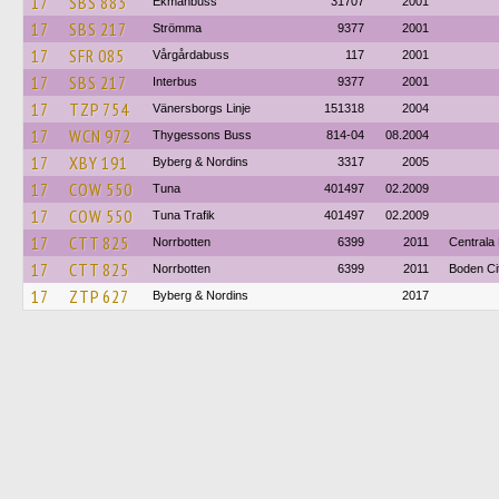
17
SBS 883
Ekmanbuss
31707
2001
17
SBS 217
Strömma
9377
2001
17
SFR 085
Vårgårdabuss
117
2001
17
SBS 217
Interbus
9377
2001
17
TZP 754
Vänersborgs Linje
151318
2004
17
WCN 972
Thygessons Buss
814-04
08.2004
17
XBY 191
Byberg & Nordins
3317
2005
17
COW 550
Tuna
401497
02.2009
17
COW 550
Tuna Trafik
401497
02.2009
17
CTT 825
Norrbotten
6399
2011
Centrala 
17
CTT 825
Norrbotten
6399
2011
Boden Ci
17
ZTP 627
Byberg & Nordins
2017