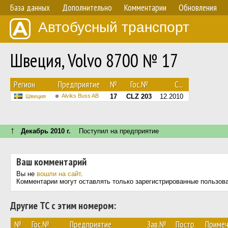
База данных
Дополнительно
Комментарии
Обновления
Автобусный транспорт
Швеция, Volvo 8700 № 17
Регион
Предприятие
№
Гос.№
С...
Alviks Buss AB
17
CLZ 203
12.2010
Швеция
↑
Декабрь 2010 г.
Поступил на предприятие
Ваш комментарий
Вы не
вошли на сайт
.
Комментарии могут оставлять только зарегистрированные пользов
Другие ТС с этим номером:
№
Гос.№
Предприятие
Зав.№
Постр.
Примеч