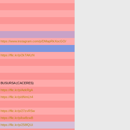
https://www.instagram.com/p/DMapRkXocGO/
https://flic.kr/p/2kTAKzN
BUSURSA (CACERES)
https://flic.kr/p/AekRgA
https://flic.kr/p/dNmLh4
https://flic.kr/p/27zvRSw
https://flic.kr/p/kw8cwB
https://flic.kr/p/258fQUi