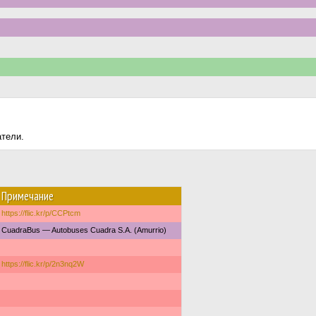
атели.
Примечание
https://flic.kr/p/CCPtcm
CuadraBus — Autobuses Cuadra S.A. (Amurrio)
https://flic.kr/p/2n3nq2W