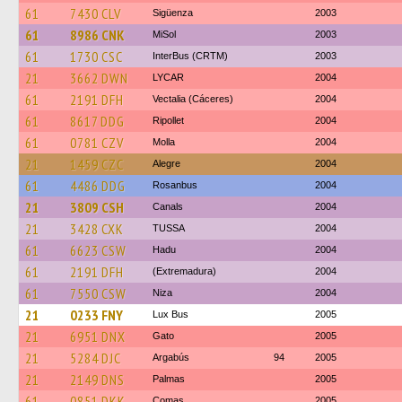
61
7430 CLV
Sigüenza
2003
61
8986 CNK
MiSol
2003
61
1730 CSC
InterBus (CRTM)
2003
21
3662 DWN
LYCAR
2004
61
2191 DFH
Vectalia (Cáceres)
2004
61
8617 DDG
Ripollet
2004
61
0781 CZV
Molla
2004
21
1459 CZC
Alegre
2004
61
4486 DDG
Rosanbus
2004
21
3809 CSH
Canals
2004
21
3428 CXK
TUSSA
2004
61
6623 CSW
Hadu
2004
61
2191 DFH
(Extremadura)
2004
61
7550 CSW
Niza
2004
21
0233 FNY
Lux Bus
2005
21
6951 DNX
Gato
2005
21
5284 DJC
Argabús
94
2005
21
2149 DNS
Palmas
2005
61
0851 DKK
Comas
2005