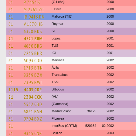
61
P 7454 K
(C.León)
2000
61
M 2261 ZC
Esfera
2000
61
IB 9413 DN
Mallorca (TIB)
2000
61
V 1570 HB
Roymar
2000
61
6328 BDS
ST
2000
21
4521 BRM
Lopez
2001
61
4660 BRG
TUS
2001
61
2235 BHR
IGL
2001
61
5093 CDD
Martinez
2002
21
1713 BTN
Ávila
2002
21
8239 BZX
Transabus
2002
61
2395 BWL
TSST
2002
1115
4403 CDF
Bilbobus
2002
21
2304 CCK
(Vlc)
2002
21
5552 CBD
(Cantabria)
2002
61
6861 BSH
Madrid Visión
36125
2002
61
9794 BXZ
F.Larrea
2002
21
InterBus (CRTM)
520164
02.2002
21
9335 CNK
Belizon
2003