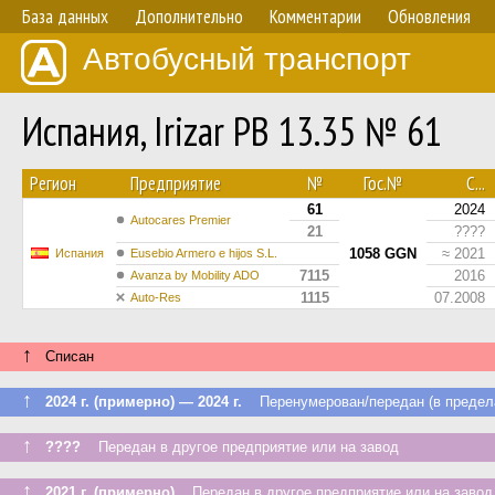
База данных
Дополнительно
Комментарии
Обновления
Автобусный транспорт
Испания, Irizar PB 13.35 № 61
Регион
Предприятие
№
Гос.№
С...
61
2024
Autocares Premier
21
????
1058 GGN
≈ 2021
Испания
Eusebio Armero e hijos S.L.
7115
2016
Avanza by Mobility ADO
1115
07.2008
Auto-Res
↑
Списан
↑
2024 г. (примерно) — 2024 г.
Перенумерован/передан (в предела
↑
????
Передан в другое предприятие или на завод
↑
2021 г. (примерно)
Передан в другое предприятие или на завод