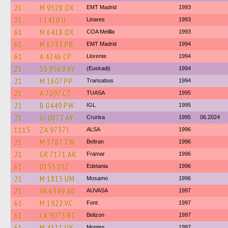
21
M 9528 OX
EMT Madrid
1993
21
J 1410 U
Linares
1993
61
M 6418 OX
COA Melilla
1993
61
M 6733 PB
EMT Madrid
1994
61
A 4246 CP
Llorente
1994
21
SS 9569 AV
(Euskadi)
1994
21
M 1607 PP
Transabus
1994
21
A 7097 CT
TUASA
1995
21
B 0449 PW
IGL
1995
21
GI 0872 AY
Crurisa
1995
06.2024
1115
ZA 9737 I
ALSA
1996
21
M 5787 TW
Beltran
1996
21
GR 7171 AK
Framar
1996
61
0155 DJZ
Edetania
1996
21
M 1815 UM
Mosamo
1996
21
VA 6349 AD
AUVASA
1997
61
M 1922 VC
Font
1997
61
CA 9073 BC
Belizon
1997
61
M 4511 UY
Montes
1997