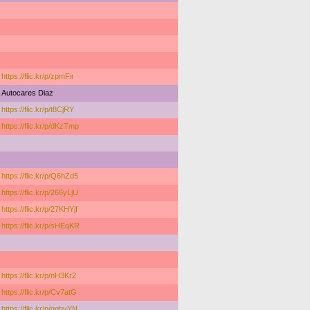
https://flic.kr/p/zpmFir
Autocares Diaz
https://flic.kr/p/t8CjRY
https://flic.kr/p/dKzTmp
https://flic.kr/p/Q6hZd5
https://flic.kr/p/266yLjU
https://flic.kr/p/27KHYjf
https://flic.kr/p/sHEqKR
https://flic.kr/p/nH3Kr2
https://flic.kr/p/Cv7atG
https://flic.kr/p/gqbvYN