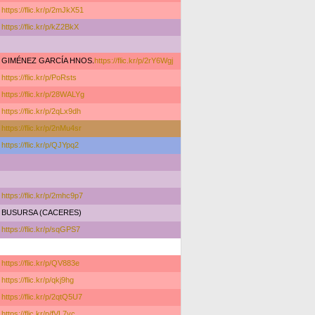
https://flic.kr/p/2mJkX51
https://flic.kr/p/kZ2BkX
GIMÉNEZ GARCÍA HNOS.
https://flic.kr/p/2rY6Wgj
https://flic.kr/p/PoRsts
https://flic.kr/p/28WALYg
https://flic.kr/p/2qLx9dh
https://flic.kr/p/2nMu4sr
https://flic.kr/p/QJYpq2
https://flic.kr/p/2mhc9p7
BUSURSA (CACERES)
https://flic.kr/p/sqGPS7
https://flic.kr/p/QV883e
https://flic.kr/p/qkj9hg
https://flic.kr/p/2qtQ5U7
https://flic.kr/p/fVL7vc