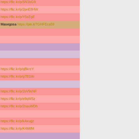
https://flic.kr/p/SN1bG9
https://flic.kr/p/2pnE8HW
https://flic.kr/p/Y5sEgE
Masegosa
https://pin.it/7GHFEca59
https://flic.kr/p/qBkrzY
https://flic.kr/p/g7B1bb
https://flic.kr/p/2oV9sNF
https://flic.kr/p/e9qWSz
https://flic.kr/p/2nauWDh
https://flic.kr/p/kAxugz
https://flic.kr/p/K4MtfM