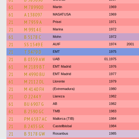
61
M 789900
Martin
1969
61
A 138097
MASATUSA
1969
21
M 7959 A
Prisei
1971
21
M 9914 E
Marina
1972
61
B 5178 C
Mohn
1972
21
SS 1549 E
AUIF
1974
2001
21
T 3479 D
EMT
1975
21
B 0359 AW
UAB
01.1975
61
M 2189 BT
EMT Madrid
1976
21
M 4990 BU
EMT Madrid
1977
61
M 2112 DL
Llorente
1979
21
M 4140 FH
(Extremadura)
1980
21
O 2244 Y
Llaneza
1982
61
BU 6907 G
AB
1982
61
B 2590 GC
TMB
1983
21
PM 6587 AC
Mallorca (TIB)
1984
21
B 2435 GK
Castellbisbal
1984
21
B 3178 GW
Rosanbus
1985