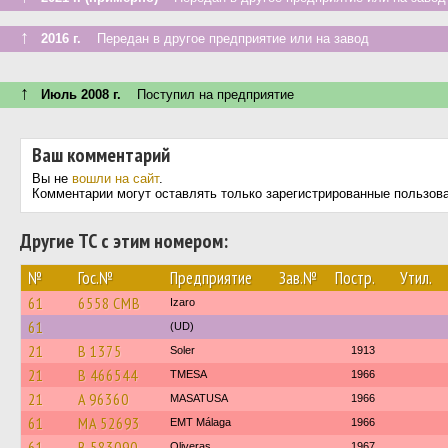
↑
2016 г.
Передан в другое предприятие или на завод
↑
Июль 2008 г.
Поступил на предприятие
Ваш комментарий
Вы не
вошли на сайт
.
Комментарии могут оставлять только зарегистрированные пользов
Другие ТС с этим номером:
№
Гос.№
Предприятие
Зав.№
Постр.
Утил.
61
6558 CMB
Izaro
61
(UD)
21
B 1375
Soler
1913
21
B 466544
TMESA
1966
21
A 96360
MASATUSA
1966
61
MA 52693
EMT Málaga
1966
61
B 583090
Oliveras
1967