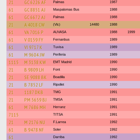
21
GC 6226 AF
Palmas
1987
61
GC 8851 AJ
Maspalomas Bus
1988
61
GC 6672 AJ
Palmas
1988
21
A 4018 CW
(Vlc)
14480
1988
61
VA 7016 P
AUVASA
1988
1999
61
V 0159 FY
Fernanbus
1989
61
VI 9717 K
Tuvisa
1989
61
M 9604 JW
Periferia
1989
1115
M 3138 KW
EMT Madrid
1990
21
B 9809 LH
Font
1990
21
SE 9088 BK
Boadilla
1990
21
B 7852 LF
Ripollet
1990
21
1187 DKB
TMG
1991
21
PM 5659 BJ
TMSA
1991
61
M 7686 MH
Herranz
1991
7115
TITSA
1991
21
M 2176 NU
F.Larrea
1992
61
B 9478 NF
Soler
1992
61
Darriba
1992