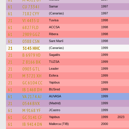
61
CU 7334 I
Samar
1997
61
7182 CYY
(Canarias)
1997
21
VI 4435 U
Tuvisa
1998
61
6827 FLD
ACCSA
1998
61
2989 GGZ
Ribera
1998
61
0388 CSN
Sant Martì
1998
21
5145 HHC
(Canarias)
1999
21
B 6979 VD
Sagalés
1999
21
Z 8166 BK
TUZSA
1999
21
0903 GTL
Leader
1999
21
M 3721 XH
Esfera
1999
21
GC 6104 CC
Yajobus
1999
61
IB 1468 DH
BUSred
1999
61
VA 2174 AJ
AUVASA
1999
21
0544 BVX
(Madrid)
1999
61
M 9168 YF
JCastro
1999
61
GC 3141 CF
Yajobus
1999
2023
61
IB 9414 DN
Mallorca (TIB)
2000