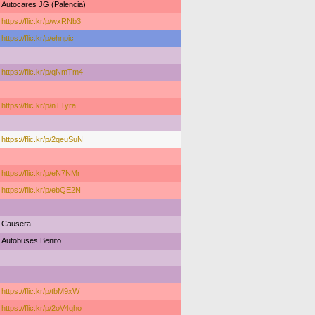
Autocares JG (Palencia)
https://flic.kr/p/wxRNb3
https://flic.kr/p/ehnpic
https://flic.kr/p/qNmTm4
https://flic.kr/p/nTTyra
https://flic.kr/p/2qeuSuN
https://flic.kr/p/eN7NMr
https://flic.kr/p/ebQE2N
Causera
Autobuses Benito
https://flic.kr/p/tbM9xW
https://flic.kr/p/2oV4qho