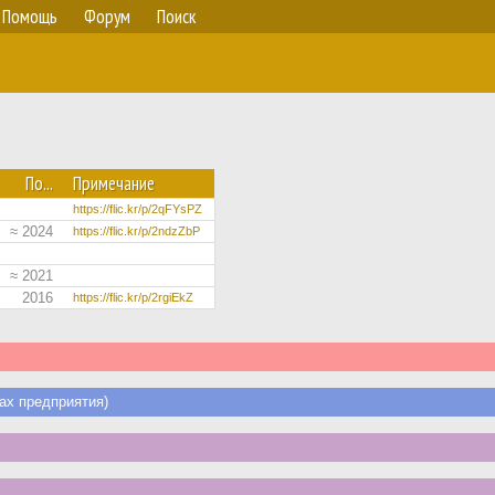
Помощь
Форум
Поиск
По...
Примечание
https://flic.kr/p/2qFYsPZ
≈ 2024
https://flic.kr/p/2ndzZbP
≈ 2021
2016
https://flic.kr/p/2rgiEkZ
х предприятия)