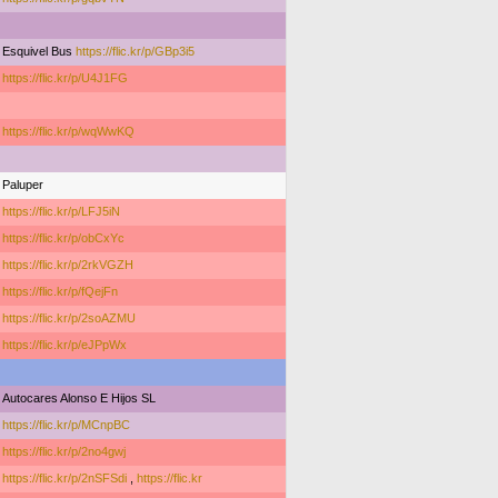
Esquivel Bus
https://flic.kr/p/GBp3i5
https://flic.kr/p/U4J1FG
https://flic.kr/p/wqWwKQ
Paluper
https://flic.kr/p/LFJ5iN
https://flic.kr/p/obCxYc
https://flic.kr/p/2rkVGZH
https://flic.kr/p/fQejFn
https://flic.kr/p/2soAZMU
https://flic.kr/p/eJPpWx
Autocares Alonso E Hijos SL
https://flic.kr/p/MCnpBC
https://flic.kr/p/2no4gwj
https://flic.kr/p/2nSFSdi
,
https://flic.kr