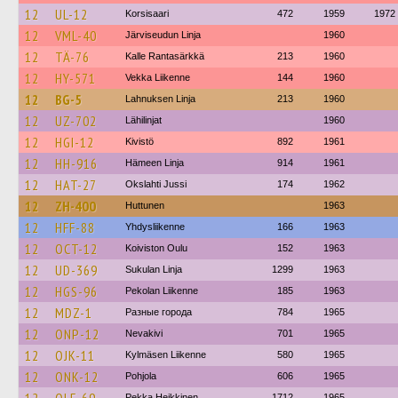
12
UL-12
Korsisaari
472
1959
1972
12
VML-40
Järviseudun Linja
1960
12
TÄ-76
Kalle Rantasärkkä
213
1960
12
HY-571
Vekka Liikenne
144
1960
12
BG-5
Lahnuksen Linja
213
1960
12
UZ-702
Lähilinjat
1960
12
HGI-12
Kivistö
892
1961
12
HH-916
Hämeen Linja
914
1961
12
HAT-27
Okslahti Jussi
174
1962
12
ZH-400
Huttunen
1963
12
HFF-88
Yhdysliikenne
166
1963
12
OCT-12
Koiviston Oulu
152
1963
12
UD-369
Sukulan Linja
1299
1963
12
HGS-96
Pekolan Liikenne
185
1963
12
MDZ-1
Разные города
784
1965
12
ONP-12
Nevakivi
701
1965
12
OJK-11
Kylmäsen Liikenne
580
1965
12
ONK-12
Pohjola
606
1965
Pekka Heikkinen
1712
1965