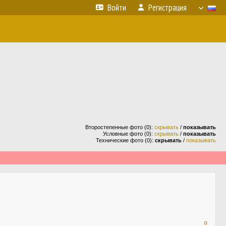
Войти
Регистрация
Второстепенные фото (0):
скрывать
/
показывать
Условные фото (0):
скрывать
/
показывать
Технические фото (0):
скрывать
/
показывать
¤