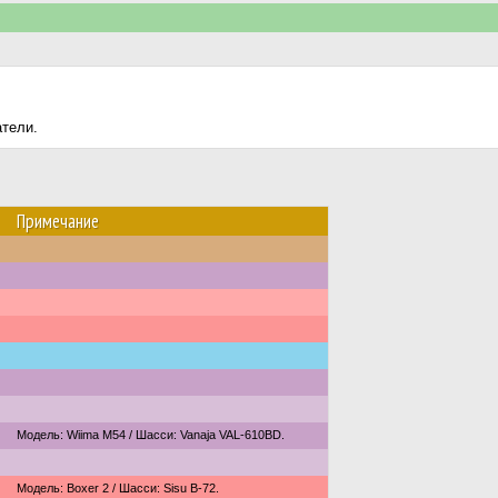
атели.
Примечание
Модель: Wiima M54 / Шасси: Vanaja VAL-610BD.
Модель: Boxer 2 / Шасси: Sisu B-72.