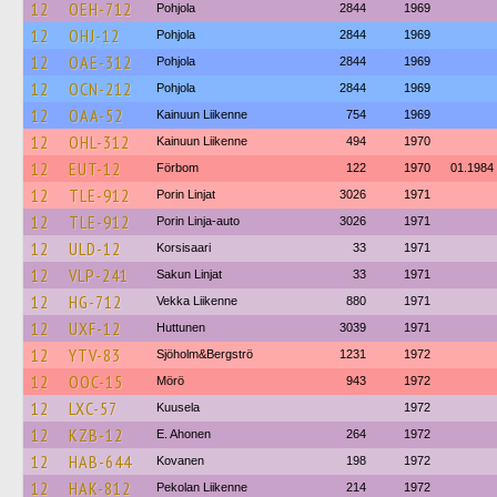
12
OEH-712
Pohjola
2844
1969
12
OHJ-12
Pohjola
2844
1969
12
OAE-312
Pohjola
2844
1969
12
OCN-212
Pohjola
2844
1969
12
OAA-52
Kainuun Liikenne
754
1969
12
OHL-312
Kainuun Liikenne
494
1970
12
EUT-12
Förbom
122
1970
01.1984
12
TLE-912
Porin Linjat
3026
1971
12
TLE-912
Porin Linja-auto
3026
1971
12
ULD-12
Korsisaari
33
1971
12
VLP-241
Sakun Linjat
33
1971
12
HG-712
Vekka Liikenne
880
1971
12
UXF-12
Huttunen
3039
1971
12
YTV-83
Sjöholm&Bergströ
1231
1972
12
OOC-15
Mörö
943
1972
12
LXC-57
Kuusela
1972
12
KZB-12
E. Ahonen
264
1972
12
HAB-644
Kovanen
198
1972
12
HAK-812
Pekolan Liikenne
214
1972