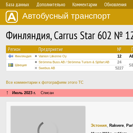
База данных
Дополнительно
Комментарии
Обновления
Автобусный транспорт
Финляндия, Carrus Star 602 № 1
Регион
Предприятие
№
12
A
Финляндия
Vainion Liikenne Oy
24
Strömma Buss AB / Strömma Turism & Sjöfart AB
S
Швеция
5227
Swebus AB
Все комментарии к фотографиям этого ТС
↑
Июль 2023 г.
Списан
Эстония
,
Rakvere
,
Par