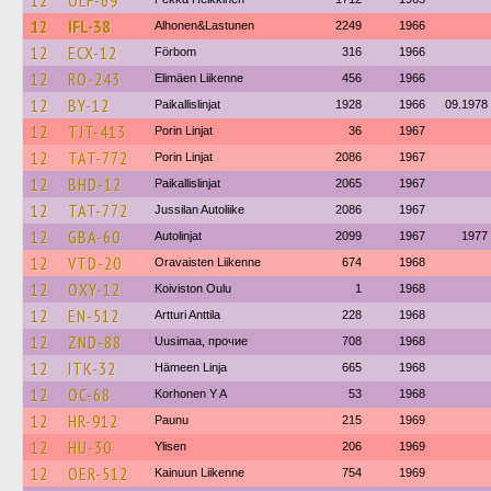
12
OLF-69
12
IFL-38
Alhonen&Lastunen
2249
1966
12
ECX-12
Förbom
316
1966
12
RO-243
Elimäen Liikenne
456
1966
12
BY-12
Paikallislinjat
1928
1966
09.1978
12
TJT-413
Porin Linjat
36
1967
12
TAT-772
Porin Linjat
2086
1967
12
BHD-12
Paikallislinjat
2065
1967
12
TAT-772
Jussilan Autoliike
2086
1967
12
GBA-60
Autolinjat
2099
1967
1977
12
VTD-20
Oravaisten Liikenne
674
1968
12
OXY-12
Koiviston Oulu
1
1968
12
EN-512
Artturi Anttila
228
1968
12
ZND-88
Uusimaa, прочие
708
1968
12
ITK-32
Hämeen Linja
665
1968
12
OC-68
Korhonen Y A
53
1968
12
HR-912
Paunu
215
1969
12
HU-30
Ylisen
206
1969
12
OER-512
Kainuun Liikenne
754
1969