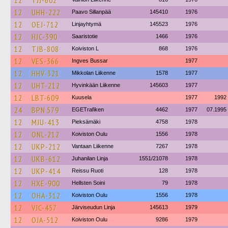
12
TJJ-602
12
UHH-222
Paavo Sillanpää
145410
1976
12
OEJ-712
Linjayhtymä
145523
1976
12
HJC-390
Saaristotie
1466
1976
12
TJB-808
Koiviston L
868
1976
12
VES-366
Ingves Bussar
1977
12
HHV-321
Mikkolan Liikenne
1578
1977
12
UHT-212
Hyvinkään Liikenne
145603
1977
12
LBT-609
Kuusela
1977
1992
24
BPN 579
EGETrafiken
4462
1977
07.1995
12
MJU-413
Pieksämäki
4758
1978
12
ONL-212
Koiviston Oulu
1556
1978
12
UKP-212
Vantaan Liikenne
7267
1978
12
UKB-612
Juhanilan Linja
1551/21078
1978
12
UKP-414
Reissu Ruoti
128
1978
12
HXE-900
Hellsten Soini
79
1978
12
OHA-312
Koiviston Oulu
1556
1978
12
VJC-457
Järviseudun Linja
145613
1979
12
OJA-512
Koiviston Oulu
9286
1979