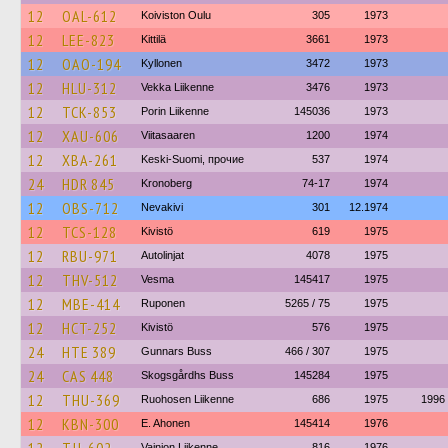
12
OAL-612
Koiviston Oulu
305
1973
12
LEE-823
Kittilä
3661
1973
12
OAO-194
Kyllonen
3472
1973
12
HLU-312
Vekka Liikenne
3476
1973
12
TCK-853
Porin Liikenne
145036
1973
12
XAU-606
Viitasaaren
1200
1974
12
XBA-261
Keski-Suomi, прочие
537
1974
24
HDR 845
Kronoberg
74-17
1974
12
OBS-712
Nevakivi
301
12.1974
12
TCS-128
Kivistö
619
1975
12
RBU-971
Autolinjat
4078
1975
12
THV-512
Vesma
145417
1975
12
MBE-414
Ruponen
5265 / 75
1975
12
HCT-252
Kivistö
576
1975
24
HTE 389
Gunnars Buss
466 / 307
1975
24
CAS 448
Skogsgårdhs Buss
145284
1975
12
THU-369
Ruohosen Liikenne
686
1975
1996
12
KBN-300
E. Ahonen
145414
1976
Vainion Liikenne
816
1976