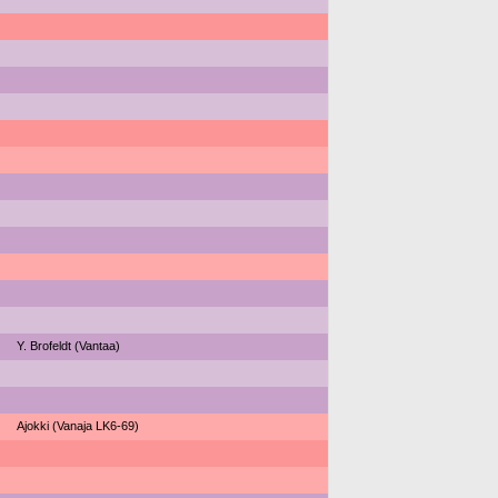
Y. Brofeldt (Vantaa)
Ajokki (Vanaja LK6-69)