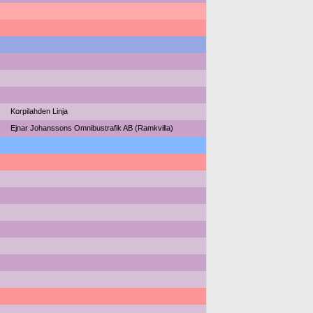
Korpilahden Linja
Ejnar Johanssons Omnibustrafik AB (Ramkvilla)