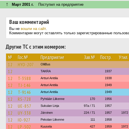
↑
Март 2001 г.
Поступил на предприятие
Ваш комментарий
Вы не
вошли на сайт
.
Комментарии могут оставлять только зарегистрированные пользов
Другие ТС с этим номером:
№
Гос.№
Предприятие
Зав.№
Постр.
Утил.
12
HYO-207
OlliBus
12
TAKRA
1937
12
T-3588
Artturi Anttila
1938
12
TJ-146
Artturi Anttila
1949
12
T-9146
Artturi Anttila
1949
12
RS-728
Pyhtään Liikenne
170
1956
12
UE-857
Sukulan Linja
97a / 71
1957
12
UY-338
Järvinen
224 / 71
1957
1972
12
IO-927
Pekolan Liikenne
111
1958
12
LP-502
Kuusela
427
1959
1972