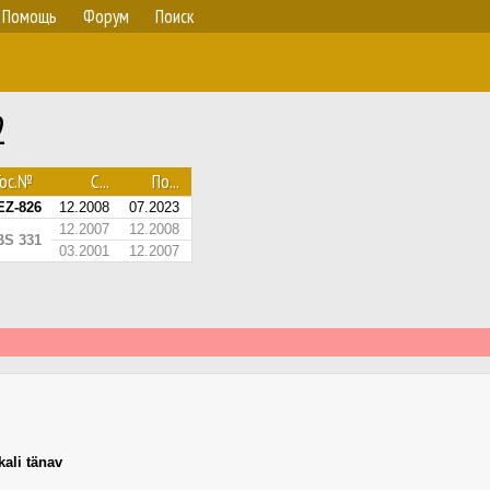
Помощь
Форум
Поиск
2
Гос.№
С...
По...
EZ-826
12.2008
07.2023
12.2007
12.2008
BS 331
03.2001
12.2007
kali tänav