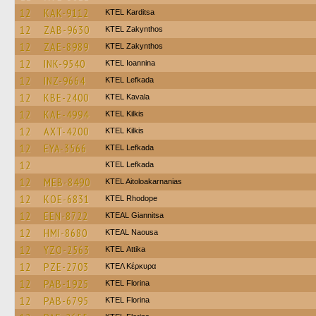
12
KAK-9112
ΚΤΕL Karditsa
12
ZAB-9630
KTEL Zakynthos
12
ZAE-8989
KTEL Zakynthos
12
INK-9540
KTEL Ioannina
12
INZ-9664
KTEL Lefkada
12
KBE-2400
KTEL Kavala
12
KAE-4994
KTEL Kilkis
12
AXT-4200
KTEL Kilkis
12
EYA-3566
KTEL Lefkada
12
KTEL Lefkada
12
MEB-8490
KTEL Aitoloakarnanias
12
KOE-6831
KTEL Rhodope
12
EEN-8722
KTEAL Giannitsa
12
HMI-8680
KTEAL Naousa
12
YZO-2563
KΤΕL Αttika
12
PZE-2703
ΚΤΕΛ Κέρκυρα
12
PAB-1925
KTEL Florina
12
PAB-6795
KTEL Florina