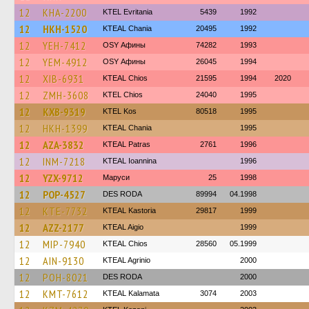
12
KHA-2200
ΚΤΕL Evritania
5439
1992
12
HKH-1520
KTEAL Chania
20495
1992
12
YEH-7412
OSY Афины
74282
1993
12
YEM-4912
OSY Афины
26045
1994
12
XIB-6931
KTEAL Chios
21595
1994
2020
12
ZMH-3608
KTEL Chios
24040
1995
12
KXB-9319
KTEL Kos
80518
1995
12
HKH-1399
KTEAL Chania
1995
12
AZA-3832
KTEAL Patras
2761
1996
12
INM-7218
KTEAL Ioannina
1996
12
YZX-9712
Маруси
25
1998
12
POP-4527
DES RODA
89994
04.1998
12
KTE-7732
KTEAL Kastoria
29817
1999
12
AZZ-2177
KTEAL Aigio
1999
12
MIP-7940
KTEAL Chios
28560
05.1999
12
AIN-9130
KTEAL Agrinio
2000
12
POH-8021
DES RODA
2000
12
KMT-7612
KTEAL Kalamata
3074
2003