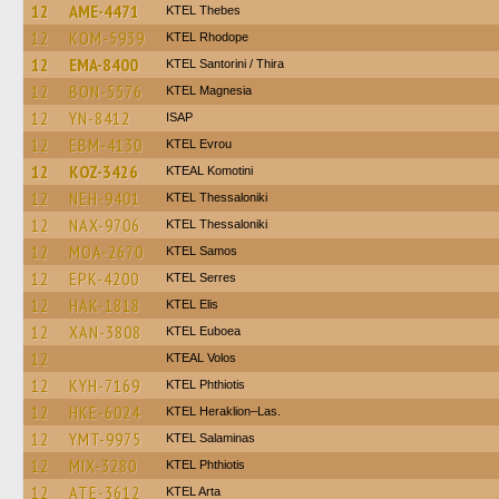
12
AME-4471
KTEL Thebes
12
KOM-5939
KTEL Rhodope
12
EMA-8400
KTEL Santorini / Thira
12
BON-5576
ΚΤΕL Magnesia
12
YN-8412
ISAP
12
EBM-4130
KTEL Evrou
12
KOZ-3426
KTEAL Komotini
12
NEH-9401
KTEL Thessaloniki
12
NAX-9706
KTEL Thessaloniki
12
MOA-2670
KTEL Samos
12
EPK-4200
KTEL Serres
12
HAK-1818
KTEL Elis
12
XAN-3808
ΚΤΕL Euboea
12
KTEAL Volos
12
KYH-7169
ΚΤΕL Phthiotis
12
HKE-6024
KTEL Heraklion–Las.
12
YMT-9975
KTEL Salaminas
12
MIX-3280
ΚΤΕL Phthiotis
12
ATE-3612
KTEL Arta