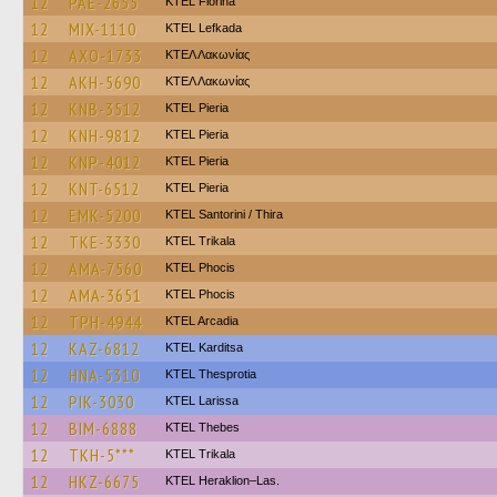
12
PAE-2655
KTEL Florina
12
MIX-1110
KTEL Lefkada
12
AXO-1733
ΚΤΕΛ Λακωνίας
12
AKH-5690
ΚΤΕΛ Λακωνίας
12
KNB-3512
KTEL Pieria
12
KNH-9812
KTEL Pieria
12
KNP-4012
KTEL Pieria
12
KNT-6512
KTEL Pieria
12
EMK-5200
KTEL Santorini / Thira
12
TKE-3330
ΚΤΕL Τrikala
12
AMA-7560
ΚΤΕL Phocis
12
AMA-3651
ΚΤΕL Phocis
12
TPH-4944
KTEL Arcadia
12
KAZ-6812
ΚΤΕL Karditsa
12
HNA-5310
KTEL Thesprotia
12
PIK-3030
KTEL Larissa
12
BIM-6888
KTEL Thebes
12
TKH-5***
ΚΤΕL Τrikala
12
HKZ-6675
KTEL Heraklion–Las.