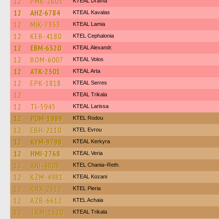
12
PMK-2605
KTEAL Drama
12
AHZ-6784
KTEAL Kavalas
12
MIK-7353
KTEAL Lamia
12
KEB-4180
KTEL Cephalonia
12
EBM-6320
KTEAL Alexandr.
12
BOM-6007
KTEAL Volos
12
ATK-2501
KTEAL Arta
12
EPK-1818
KTEAL Serres
12
KTEAL Trikala
12
TI-5945
KTEAL Larissa
12
POM-1989
ΚΤΕL Rodou
12
EBH-2110
KTEL Evrou
12
KYM-9798
KTEAL Kerkyra
12
HMI-2768
KTEAL Veria
12
XNI-4808
KTEL Chania–Reth.
12
KZM-4981
KTEAL Kozani
12
KNX-2512
KTEL Pieria
12
AZB-6612
KTEL Achaia
12
TKM-1520
KTEAL Trikala