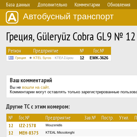
База данных
Дополнительно
Комментарии
Обновления
Автобусный транспорт
Греция, Güleryüz Cobra GL9 № 12
Регион
Предприятие
№
Гос.№
12
EMK-3626
Греция
KTEL Syros
ΚΤΕΛ Σύρου
Ваш комментарий
Вы не
вошли на сайт
.
Комментарии могут оставлять только зарегистрированные пользов
Другие ТС с этим номером:
№
Гос.№
Предприятие
Зав.№
Постр.
Утил.
П
12
IZZ-2578
Mouzenidis
12
MEH-8375
KTEAL Missolonghi