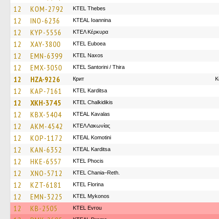
12
KOM-2792
KTEL Thebes
12
INO-6236
KTEAL Ioannina
12
KYP-5556
ΚΤΕΛ Κέρκυρα
12
XAY-3800
ΚΤΕL Euboea
12
EMN-6399
KTEL Naxos
12
EMX-3050
KTEL Santorini / Thira
12
HZA-9226
Крит
K
12
KAP-7161
ΚΤΕL Karditsa
12
XKH-3745
ΚΤΕL Chalkidikis
12
KBX-5404
KTEAL Kavalas
12
AKM-4542
ΚΤΕΛ Λακωνίας
12
KOP-1172
KTEAL Komotini
12
KAN-6352
KTEAL Karditsa
12
HKE-6557
ΚΤΕL Phocis
12
XNO-5712
KTEL Chania–Reth.
12
KZT-6181
KTEL Florina
12
EMN-3225
KTEL Mykonos
12
KB-2505
KTEL Evrou