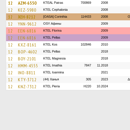
12
AZM-6550
KTEAL Patras
700869
2008
12
KEZ-5980
KTEL Cephalonia
2008
12
XEH-8212
[OASA] Corinthia
114433
2008
O
12
YNN-9612
OSY Афины
2009
12
EEN-6816
KTEL Florina
2009
12
EEN-6816
KTEL Pellas
2009
12
KXZ-8161
KTEL Kos
102846
2010
12
BOP-4602
KTEL Pellas
2018
12
BOY-2101
ΚΤΕL Magnesia
2018
12
HMM-4555
KTEL Imathia
7847
11.2018
12
INO-8811
KTEL Ioannina
2021
12
KTY-3712
(44) Ханья
305
2023
Δ
12
KNZ-7312
KTEL Pieria
H220
10.2024