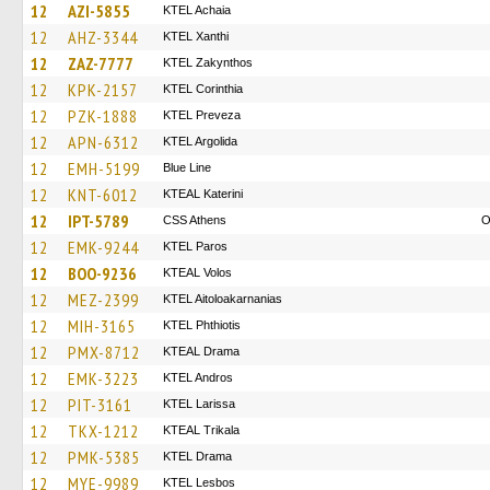
12
AZI-5855
KTEL Achaia
12
AHZ-3344
KTEL Xanthi
12
ZAZ-7777
KTEL Zakynthos
12
KPK-2157
KTEL Corinthia
12
PZK-1888
KTEL Preveza
12
APN-6312
KTEL Argolida
12
EMH-5199
Blue Line
12
KNT-6012
KTEAL Katerini
12
IPT-5789
CSS Athens
O
12
EMK-9244
KTEL Paros
12
BOO-9236
KTEAL Volos
12
MEZ-2399
KTEL Aitoloakarnanias
12
MIH-3165
ΚΤΕL Phthiotis
12
PMX-8712
KTEAL Drama
12
EMK-3223
KTEL Andros
12
PIT-3161
KTEL Larissa
12
TKX-1212
KTEAL Trikala
12
PMK-5385
KTEL Drama
12
MYE-9989
KTEL Lesbos