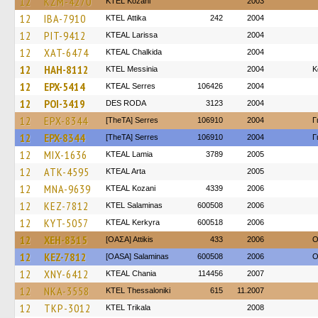
12
KZM-4270
ΚΤΕL Kozani
2003
12
IBA-7910
KΤΕL Αttika
242
2004
12
PIT-9412
KTEAL Larissa
2004
12
XAT-6474
KTEAL Chalkida
2004
12
HAH-8112
KTEL Messinia
2004
Κ
12
EPX-5414
KTEAL Serres
106426
2004
12
POI-3419
DES RODA
3123
2004
12
EPX-8344
[TheTA] Serres
106910
2004
Γ
12
EPX-8344
[TheTA] Serres
106910
2004
Γ
12
MIX-1636
KTEAL Lamia
3789
2005
12
ATK-4595
KTEAL Arta
2005
12
MNA-9639
KTEAL Kozani
4339
2006
12
KEZ-7812
KTEL Salaminas
600508
2006
12
KYT-5057
KTEAL Kerkyra
600518
2006
12
XEH-8315
[ΟΑΣΑ] Αttikis
433
2006
O
12
KEZ-7812
[OASA] Salaminas
600508
2006
O
12
XNY-6412
KTEAL Chania
114456
2007
12
NKA-3558
KTEL Thessaloniki
615
11.2007
12
TKP-3012
ΚΤΕL Τrikala
2008