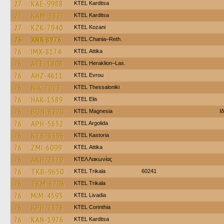
27
KAE-9988
ΚΤΕL Karditsa
27
KAM-3827
ΚΤΕL Karditsa
27
KZK-7940
ΚΤΕL Kozani
76
XNX-8976
KTEL Chania–Reth.
76
IMX-8174
KΤΕL Αttika
76
ATE-1808
KTEL Heraklion–Las.
76
AHZ-4611
KTEL Evrou
76
NIK-7023
KTEL Thessaloniki
76
HAK-1589
KTEL Elis
76
BON-6270
ΚΤΕL Magnesia
Ι
76
APH-5632
KTEL Argolida
76
KTB-8396
KTEL Kastoria
76
ZMI-6099
KΤΕL Αttika
76
AKH-2370
ΚΤΕΛ Λακωνίας
76
TKB-9650
ΚΤΕL Τrikala
60241
76
TKM-6706
ΚΤΕL Τrikala
76
MIM-4593
KTEL Livadia
76
KPH-7376
KTEL Corinthia
76
KAN-1976
ΚΤΕL Karditsa