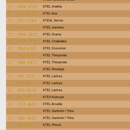
27
HMK-9700
KTEL Imathia
27
ATE-3202
KTEL Arta
27
EPT-7264
KTEAL Serres
27
INH-6230
KTEL Ioannina
27
PMK-3910
KTEL Drama
27
XKM-3378
ΚΤΕL Chalkidikis
27
PNA-6445
ΚΤΕL Grevenon
27
HNA-6687
KTEL Thesprotia
27
HNB-3922
KTEL Thesprotia
27
KTEL Rhodope
27
PIP-3505
KTEL Larissa
27
PIY-9679
KTEL Larissa
27
PPE-8178
KTEL Larissa
27
KYZ-4971
ΚΤΕΛ Κέρκυρα
27
TPZ-4603
KTEL Arcadia
27
IPI-5252
KTEL Santorini / Thira
27
HNE-4318
KTEL Santorini / Thira
27
AMA-6571
ΚΤΕL Phocis