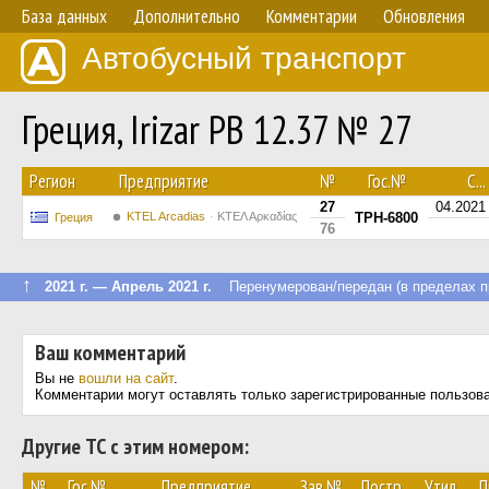
База данных
Дополнительно
Комментарии
Обновления
Автобусный транспорт
Греция, Irizar PB 12.37 № 27
Регион
Предприятие
№
Гос.№
С...
27
04.2021
KTEL Arcadias
ΚΤΕΛ Αρκαδίας
TPH-6800
Греция
76
↑
2021 г. — Апрель 2021 г.
Перенумерован/передан (в пределах п
Ваш комментарий
Вы не
вошли на сайт
.
Комментарии могут оставлять только зарегистрированные пользов
Другие ТС с этим номером:
№
Гос.№
Предприятие
Зав.№
Постр.
Утил.
П