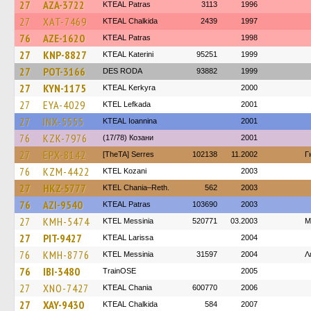
27
AZA-3722
KTEAL Patras
3113
1996
27
XAT-7469
KTEAL Chalkida
2439
1997
76
AZE-1620
KTEAL Patras
1998
27
KNP-8827
KTEAL Katerini
95251
1999
27
POT-3166
DES RODA
93882
1999
27
KYN-1175
KTEAL Kerkyra
2000
27
EYA-4029
KTEL Lefkada
2001
27
INX-5555
KTEAL Ioannina
2001
76
KZK-7976
(17/78) Козани
2001
27
EPX-8142
[TheTA] Serres
102138
11.2002
Γ
76
KZM-4422
ΚΤΕL Kozani
2003
27
HKZ-5777
KTEL Chania–Reth.
562
2003
76
AZI-9540
KTEAL Patras
103690
2003
27
KMH-5474
KTEL Messinia
520771
03.2003
Μ
27
PIT-9427
KTEAL Larissa
2004
76
KMH-8776
KTEL Messinia
31597
2004
Λ
76
IBI-3480
TrainΟSE
2005
27
XNO-7427
KTEAL Chania
600770
2006
27
XAY-9430
KTEAL Chalkida
584
2007