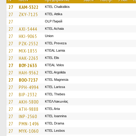
27
KAM-5322
ΚΤΕL Chalkidikis
27
ZKY-7125
KΤΕL Αttika
27
OLP Пирей
27
AXI-5444
KTEL Achaia
27
HKI-9065
Union
27
PZK-2552
KTEL Preveza
27
MIX-1855
KTEAL Lamia
27
HAK-2263
KTEL Elis
27
BOY-2633
KTEAL Volos
27
HAH-9562
KTEL Argolida
27
BOO-7237
ΚΤΕL Magnesia
27
PPH-4994
KTEL Larissa
27
BIP-2332
KTEL Thebes
27
AKH-5800
ΚΤΕΛ Λακωνίας
27
ATH-9888
KTEL Arta
27
INP-2560
KTEL Ioannina
27
PMN-1496
KTEL Drama
27
MYK-1060
KTEL Lesbos