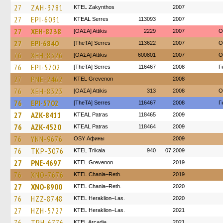
27
ZAH-3781
KTEL Zakynthos
2007
27
EPI-6031
KTEAL Serres
113093
2007
27
XEH-8238
[ΟΑΣΑ] Αttikis
2229
2007
O
27
EPI-6840
[TheTA] Serres
113622
2007
O
76
XEH-8326
[ΟΑΣΑ] Αttikis
600801
2007
O
76
EPI-5702
[TheTA] Serres
116467
2008
Γ
27
PNE-2462
ΚΤΕL Grevenon
2008
76
XEH-8323
[ΟΑΣΑ] Αttikis
313
2008
O
76
EPI-5702
[TheTA] Serres
116467
2008
Γ
27
AZK-8411
KTEAL Patras
118465
2009
76
AZK-4520
KTEAL Patras
118464
2009
76
YNN-9676
OSY Афины
2009
76
TKP-3076
ΚΤΕL Τrikala
940
07.2009
27
PNE-4697
ΚΤΕL Grevenon
2019
76
XNO-7676
KTEL Chania–Reth.
2019
27
XNO-8900
KTEL Chania–Reth.
2020
76
HZZ-8748
KTEL Heraklion–Las.
2020
27
HZH-5727
KTEL Heraklion–Las.
2021
76
TPH-6776
KTEL Arcadia
2021