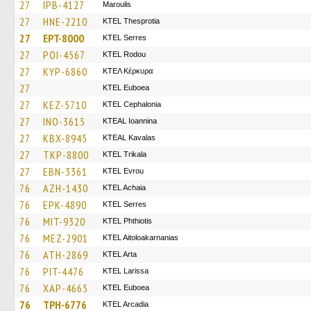
27
IPB-4127
Maroulis
27
HNE-2210
KTEL Thesprotia
27
EPT-8000
KTEL Serres
27
POI-4567
ΚΤΕL Rodou
27
KYP-6860
ΚΤΕΛ Κέρκυρα
27
ΚΤΕL Euboea
27
KEZ-5710
KTEL Cephalonia
27
INO-3615
KTEAL Ioannina
27
KBX-8945
KTEAL Kavalas
27
TKP-8800
ΚΤΕL Τrikala
27
EBN-3361
KTEL Evrou
76
AZH-1430
KTEL Achaia
76
EPK-4890
KTEL Serres
76
MIT-9320
ΚΤΕL Phthiotis
76
MEZ-2901
KTEL Aitoloakarnanias
76
ATH-2869
KTEL Arta
76
PIT-4476
KTEL Larissa
76
XAP-4665
ΚΤΕL Euboea
76
TPH-6776
KTEL Arcadia