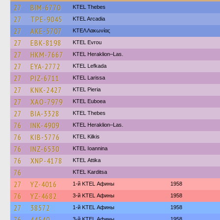
27
BIM-6770
KTEL Thebes
27
TPE-9045
KTEL Arcadia
27
AKE-5707
ΚΤΕΛ Λακωνίας
27
EBK-8198
KTEL Evrou
27
HKM-7667
KTEL Heraklion–Las.
27
EYA-2772
KTEL Lefkada
27
PIZ-6711
KTEL Larissa
27
KNK-2427
KTEL Pieria
27
XAO-7979
ΚΤΕL Euboea
27
BIA-3328
KTEL Thebes
76
INK-4909
KTEL Heraklion–Las.
76
KIB-5776
KTEL Kilkis
76
INZ-6530
KTEL Ioannina
76
XNP-4178
KΤΕL Αttika
76
ΚΤΕL Karditsa
27
YZ-4016
1-й KTEL Афины
1958
76
YZ-4682
3-й KTEL Афины
1958
27
38572
1-й KTEL Афины
1958
76
44540
3-й KTEL Афины
1958