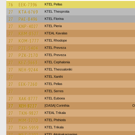
76
EEK-7396
KTEL Pellas
27
KTA-6769
KTEL Thesprotia
27
PAE-8496
KTEL Florina
27
KNP-4027
KTEL Pieria
27
KBM-8527
KTEAL Kavalas
27
KOM-1777
KTEL Rhodope
27
PZE-5404
KTEL Preveza
27
PZK-2170
KTEL Preveza
27
KEZ-3663
KTEL Cephalonia
27
NEH-9244
KTEL Thessaloniki
27
KTEL Xanthi
27
EEK-7260
KTEL Pellas
27
KTEL Serres
27
XAK-8777
ΚΤΕL Euboea
27
XEH-8227
[OASA] Corinthia
O
27
TKN-9827
KTEAL Trikala
27
MIM-3270
ΚΤΕL Phthiotis
27
TKH-5959
ΚΤΕL Τrikala
27
MEZ-2292
KTEL Aitoloakarnanias