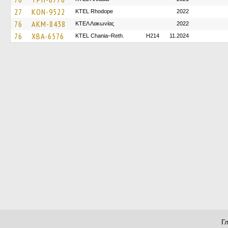
27
KON-9522
KTEL Rhodope
2022
76
AKM-8438
ΚΤΕΛ Λακωνίας
2022
76
XBA-6576
KTEL Chania–Reth.
H214
11.2024
Г