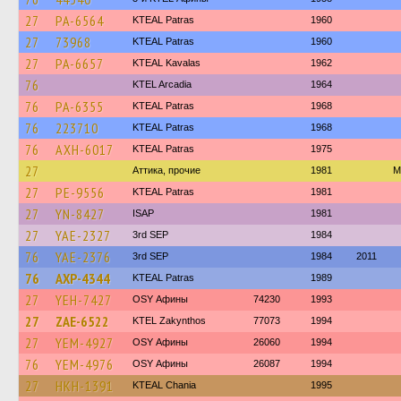
27
PA-6564
KTEAL Patras
1960
27
73968
KTEAL Patras
1960
27
PA-6657
KTEAL Kavalas
1962
76
KTEL Arcadia
1964
76
PA-6355
KTEAL Patras
1968
76
223710
KTEAL Patras
1968
76
AXH-6017
KTEAL Patras
1975
27
Аттика, прочие
1981
Μ
27
PE-9556
KTEAL Patras
1981
27
YN-8427
ISAP
1981
27
YAE-2327
3rd SEP
1984
76
YAE-2376
3rd SEP
1984
2011
76
AXP-4344
KTEAL Patras
1989
27
YEH-7427
OSY Афины
74230
1993
27
ZAE-6522
KTEL Zakynthos
77073
1994
27
YEM-4927
OSY Афины
26060
1994
76
YEM-4976
OSY Афины
26087
1994
27
HKH-1391
KTEAL Chania
1995