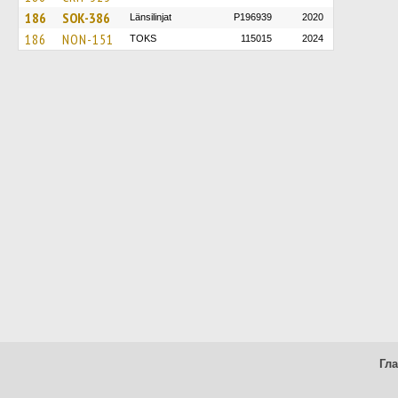
186
SOK-386
Länsilinjat
P196939
2020
186
NON-151
TOKS
115015
2024
Гл