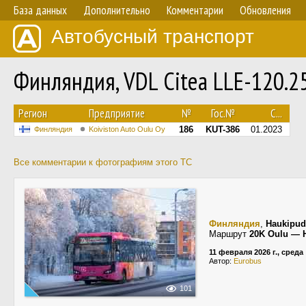
База данных
Дополнительно
Комментарии
Обновления
Автобусный транспорт
Финляндия, VDL Citea LLE-120.
Регион
Предприятие
№
Гос.№
С...
186
KUT-386
01.2023
Финляндия
Koiviston Auto Oulu Oy
Все комментарии к фотографиям этого ТС
Финляндия
,
Haukipud
Маршрут
20K Oulu — H
11 февраля 2026 г., среда
Автор:
Eurobus
101