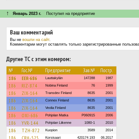
↑
Январь 2023 г.
Поступил на предприятие
Ваш комментарий
Вы не
вошли на сайт
.
Комментарии могут оставлять только зарегистрированные пользов
Другие ТС с этим номером:
№
Гос.№
Предприятие
Зав.№
Постр.
186
EER-686
Lauttakylän
147288
1987
186
RIZ-874
Nobina Finland
76
1999
186
ZIX-164
Transdev Finland
8635
2001
186
ZIX-164
Connex Finland
8635
2001
186
ZIX-164
Veolia Finland
8635
2001
186
OXI-686
Pohjolan Matka
P060915
2006
186
YVR-144
Pohjolan Liikenne
1080-1
2010
186
TZH-872
Kuopion
3589
2014
186
CRH-525
Korsisaari
420174 193
06.2017