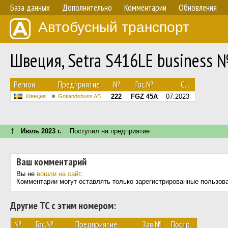
База данных
Дополнительно
Комментарии
Обновления
Автобусный транспорт
Швеция, Setra S416LE business 
Регион
Предприятие
№
Гос.№
С...
222
FGZ 45A
07.2023
Швеция
Gotlandsbuss AB
↑
Июль 2023 г.
Поступил на предприятие
Ваш комментарий
Вы не
вошли на сайт
.
Комментарии могут оставлять только зарегистрированные пользов
Другие ТС с этим номером:
№
Гос.№
Предприятие
Зав.№
Постр.