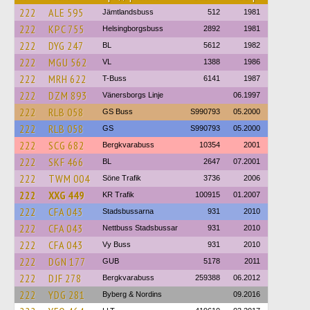
222
ALE 595
Jämtlandsbuss
512
1981
222
KPC 755
Helsingborgsbuss
2892
1981
222
DYG 247
BL
5612
1982
222
MGU 562
VL
1388
1986
222
MRH 622
T-Buss
6141
1987
222
DZM 893
Vänersborgs Linje
06.1997
222
RLB 058
GS Buss
S990793
05.2000
222
RLB 058
GS
S990793
05.2000
222
SCG 682
Bergkvarabuss
10354
2001
222
SKF 466
BL
2647
07.2001
222
TWM 004
Söne Trafik
3736
2006
222
XXG 449
KR Trafik
100915
01.2007
222
CFA 043
Stadsbussarna
931
2010
222
CFA 043
Nettbuss Stadsbussar
931
2010
222
CFA 043
Vy Buss
931
2010
222
DGN 177
GUB
5178
2011
222
DJF 278
Bergkvarabuss
259388
06.2012
222
YDG 281
Byberg & Nordins
09.2016