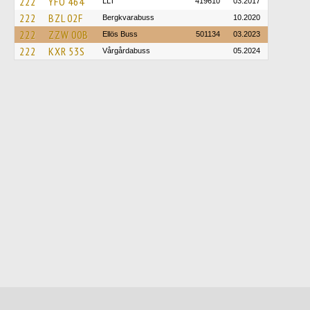
222
YFO 464
LLT
419610
03.2017
222
BZL 02F
Bergkvarabuss
10.2020
222
ZZW 00B
Ellös Buss
501134
03.2023
222
KXR 53S
Vårgårdabuss
05.2024