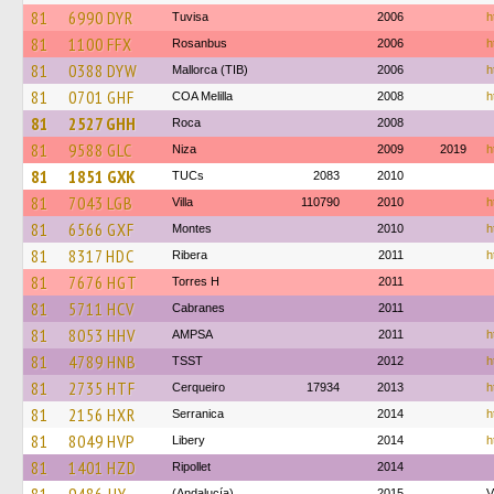
81
6990 DYR
Tuvisa
2006
h
81
1100 FFX
Rosanbus
2006
h
81
0388 DYW
Mallorca (TIB)
2006
h
81
0701 GHF
COA Melilla
2008
h
81
2527 GHH
Roca
2008
81
9588 GLC
Niza
2009
2019
h
81
1851 GXK
TUCs
2083
2010
81
7043 LGB
Villa
110790
2010
h
81
6566 GXF
Montes
2010
h
81
8317 HDC
Ribera
2011
h
81
7676 HGT
Torres H
2011
81
5711 HCV
Cabranes
2011
81
8053 HHV
AMPSA
2011
h
81
4789 HNB
TSST
2012
h
81
2735 HTF
Cerqueiro
17934
2013
h
81
2156 HXR
Serranica
2014
h
81
8049 HVP
Libery
2014
h
81
1401 HZD
Ripollet
2014
(Andalucía)
2015
V