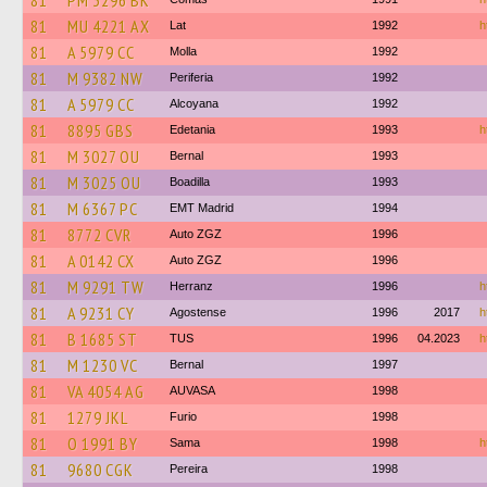
81
PM 3296 BK
81
MU 4221 AX
Lat
1992
h
81
A 5979 CC
Molla
1992
81
M 9382 NW
Periferia
1992
81
A 5979 CC
Alcoyana
1992
81
8895 GBS
Edetania
1993
h
81
M 3027 OU
Bernal
1993
81
M 3025 OU
Boadilla
1993
81
M 6367 PC
EMT Madrid
1994
81
8772 CVR
Auto ZGZ
1996
81
A 0142 CX
Auto ZGZ
1996
81
M 9291 TW
Herranz
1996
h
81
A 9231 CY
Agostense
1996
2017
h
81
B 1685 ST
TUS
1996
04.2023
h
81
M 1230 VC
Bernal
1997
81
VA 4054 AG
AUVASA
1998
81
1279 JKL
Furio
1998
81
O 1991 BY
Sama
1998
h
81
9680 CGK
Pereira
1998