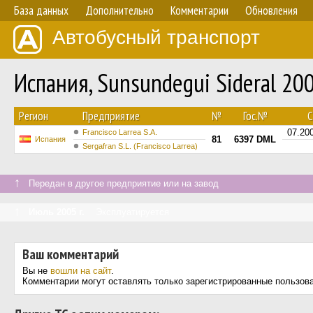
База данных
Дополнительно
Комментарии
Обновления
Автобусный транспорт
Испания, Sunsundegui Sideral 20
Регион
Предприятие
№
Гос.№
С
07.20
Francisco Larrea S.A.
81
6397 DML
Испания
Sergafran S.L. (Francisco Larrea)
↑
Передан в другое предприятие или на завод
↑
Июль 2005 г.
Эксплуатируется
Ваш комментарий
Вы не
вошли на сайт
.
Комментарии могут оставлять только зарегистрированные пользов