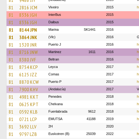
81
9486 JJY
81
2816 JCM
Viveiro
2015
h
81
8336 JGH
InterBus
2015
81
8336 JGH
Daibus
2015
81
8144 JPN
Marina
SK1441
2016
81
3864 JNK
(Vlc)
2016
G
81
1320 JNR
Puerto J
2016
h
81
8716 JNW
Martinez
1611
2016
h
81
8380 JVF
Beltran
2016
h
81
8754 KCP
Leyca
2017
h
81
6125 JZZ
Comas
2017
h
81
8870 KCW
Puerto P
2017
h
81
7900 KHV
(Andalucía)
2017
V
81
4981 KKT
Penedes
2018
h
81
0625 KPT
Chelvana
2018
h
81
0592 KLB
Fuenlabrada
9612
2018
h
81
0721 LCP
EMUTSA
41188
2019
h
81
3692 LLV
2H
2020
81
9797 LZB
Euskotren (B)
25039
2022
h