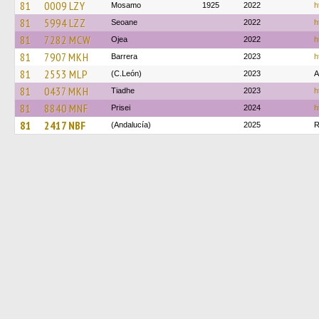
81
0009 LZY
Mosamo
1925
2022
h
81
5994 LZZ
Seoane
2022
h
81
7282 MCW
Ojea
2022
h
81
7907 MKH
Barrera
2023
h
81
2553 MLP
(C.León)
2023
A
81
0437 MKH
Tiadhe
2023
h
81
8840 MNF
Prisei
2024
h
81
2417 NBF
(Andalucía)
2025
R