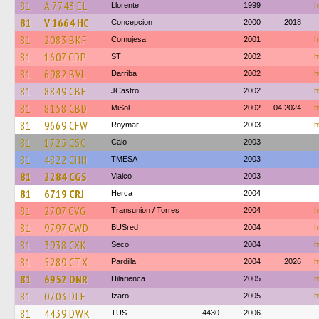
81
A 7743 EL
Llorente
1999
h
81
V 1664 HC
Concepcion
2000
2018
81
2083 BKF
Comujesa
2001
h
81
1607 CDP
ST
2002
h
81
6982 BVL
Darriba
2002
h
81
8849 CBF
JCastro
2002
h
81
8158 CBD
MiSol
2002
04.2024
h
81
9669 CFW
Roymar
2003
h
81
1725 CSC
Calo
2003
81
4822 CHH
TMESA
2003
81
2284 CGS
Vialco
2003
81
6719 CRJ
Herca
2004
81
2707 CVG
Transunion / Torres
2004
h
81
9797 CWD
BUSred
2004
h
81
3938 CXK
Seco
2004
h
81
5289 CTX
Pardilla
2004
2026
h
81
6952 DNR
Hilarienca
2005
h
81
0703 DLF
Izaro
2005
h
81
4439 DWK
TUS
4430
2006