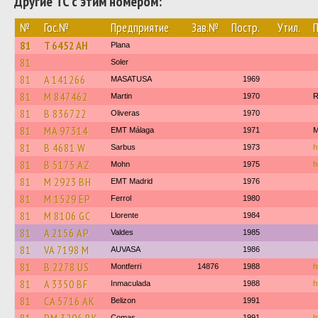
Другие ТС с этим номером:
№
Гос.№
Предприятие
Зав.№
Постр.
Утил.
81
T 6452 AH
Plana
81
Soler
81
A 141266
MASATUSA
1969
81
M 847462
Martin
1970
R
81
B 836722
Oliveras
1970
81
MA 97314
EMT Málaga
1971
M
81
B 4681 W
Sarbus
1973
h
81
B 5175 AZ
Mohn
1975
h
81
M 2923 BH
EMT Madrid
1976
81
M 1529 EP
Ferrol
1980
81
M 8106 GC
Llorente
1984
81
A 2156 AP
Valdes
1985
81
VA 7198 M
AUVASA
1986
81
B 2278 US
Montferri
14876
1988
h
81
A 3350 BF
Inmaculada
1988
h
81
CA 5716 AK
Belizon
1991
Comas
1991
h