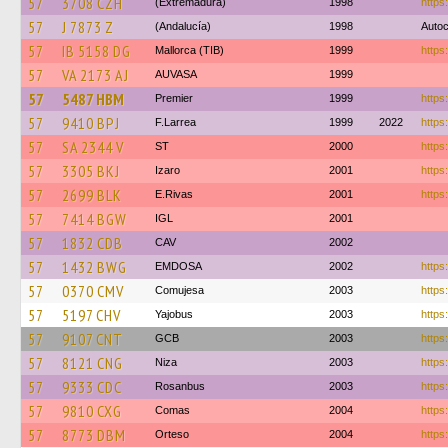
57
3708 CZH
(Extremadura)
1998
https
57
J 7873 Z
(Andalucía)
1998
Autoc
57
IB 5158 DG
Mallorca (TIB)
1999
https
57
VA 2173 AJ
AUVASA
1999
57
5487 HBM
Premier
1999
https
57
9410 BPJ
F.Larrea
1999
2022
https
57
SA 2344 V
ST
2000
https
57
3305 BKJ
Izaro
2001
https
57
2699 BLK
E.Rivas
2001
https:
57
7414 BGW
IGL
2001
57
1832 CDB
CAV
2002
57
1432 BWG
EMDOSA
2002
https
57
0370 CMV
Comujesa
2003
https
57
5197 CHV
Yajobus
2003
https:
57
9107 CNT
GCB
2003
https
57
8121 CNG
Niza
2003
https
57
9333 CDC
Rosanbus
2003
https
57
9810 CXG
Comas
2004
https:
57
8773 DBM
Orteso
2004
https: