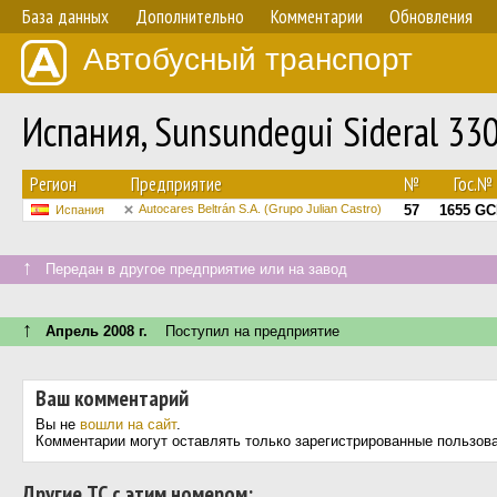
База данных
Дополнительно
Комментарии
Обновления
Автобусный транспорт
Испания, Sunsundegui Sideral 33
Регион
Предприятие
№
Гос.№
Autocares Beltrán S.A. (Grupo Julian Castro)
57
1655 G
Испания
↑
Передан в другое предприятие или на завод
↑
Апрель 2008 г.
Поступил на предприятие
Ваш комментарий
Вы не
вошли на сайт
.
Комментарии могут оставлять только зарегистрированные пользов
Другие ТС с этим номером: