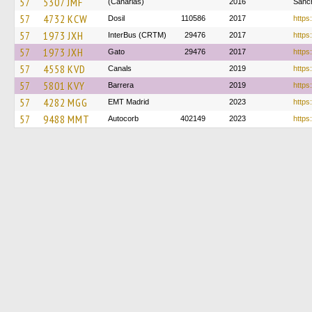
57
5307 JMF
(Canarias)
2016
Sánc
57
4732 KCW
Dosil
110586
2017
https
57
1973 JXH
InterBus (CRTM)
29476
2017
https:
57
1973 JXH
Gato
29476
2017
https
57
4558 KVD
Canals
2019
https
57
5801 KVY
Barrera
2019
https
57
4282 MGG
EMT Madrid
2023
https
57
9488 MMT
Autocorb
402149
2023
https