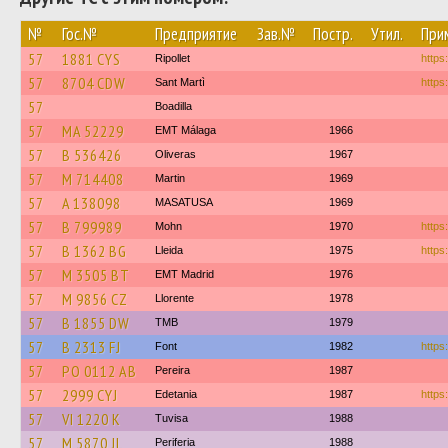
№
Гос.№
Предприятие
Зав.№
Постр.
Утил.
При
57
1881 CYS
Ripollet
https:
57
8704 CDW
Sant Martì
https
57
Boadilla
57
MA 52229
EMT Málaga
1966
57
B 536426
Oliveras
1967
57
M 714408
Martin
1969
57
A 138098
MASATUSA
1969
57
B 799989
Mohn
1970
https
57
B 1362 BG
Lleida
1975
https:
57
M 3505 BT
EMT Madrid
1976
57
M 9856 CZ
Llorente
1978
57
B 1855 DW
TMB
1979
57
B 2313 FJ
Font
1982
https
57
PO 0112 AB
Pereira
1987
57
2999 CYJ
Edetania
1987
https
57
VI 1220 K
Tuvisa
1988
57
M 5870 JL
Periferia
1988