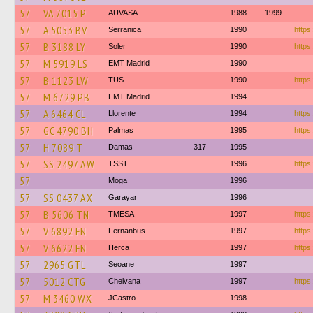
57
VA 7015 P
AUVASA
1988
1999
57
A 5053 BV
Serranica
1990
https
57
B 3188 LY
Soler
1990
https
57
M 5919 LS
EMT Madrid
1990
57
B 1123 LW
TUS
1990
https
57
M 6729 PB
EMT Madrid
1994
57
A 6464 CL
Llorente
1994
https
57
GC 4790 BH
Palmas
1995
https:
57
H 7089 T
Damas
317
1995
57
SS 2497 AW
TSST
1996
https
57
Moga
1996
57
SS 0437 AX
Garayar
1996
57
B 5606 TN
TMESA
1997
https
57
V 6892 FN
Fernanbus
1997
https
57
V 6622 FN
Herca
1997
https
57
2965 GTL
Seoane
1997
57
5012 CTG
Chelvana
1997
https:
57
M 3460 WX
JCastro
1998