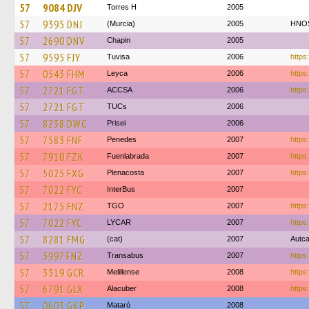
57
9084 DJV
Torres H
2005
57
9395 DNJ
(Murcia)
2005
HNOS
57
2690 DNV
Chapin
2005
57
9595 FJY
Tuvisa
2006
https:
57
0543 FHM
Leyca
2006
https
57
2721 FGT
ACCSA
2006
https:
57
2721 FGT
TUCs
2006
57
8238 DWC
Prisei
2006
57
7583 FNF
Penedes
2007
https:
57
7910 FZK
Fuenlabrada
2007
https
57
5025 FXG
Plenacosta
2007
https
57
7022 FYC
InterBus
2007
57
2175 FNZ
TGO
2007
https
57
7022 FYC
LYCAR
2007
https:
57
8281 FMG
(cat)
2007
Autca
57
3997 FNZ
Transabus
2007
https
57
3319 GCR
Melillense
2008
https
57
6791 GLX
Alacuber
2008
https
57
0603 GKP
Mataró
2008