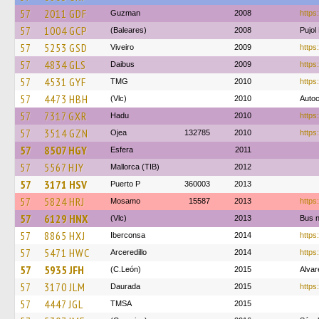
57
2011 GDF
Guzman
2008
https
57
1004 GCP
(Baleares)
2008
Pujol
57
5253 GSD
Viveiro
2009
https:
57
4834 GLS
Daibus
2009
https
57
4531 GYF
TMG
2010
https
57
4473 HBH
(Vlc)
2010
Autoc
57
7317 GXR
Hadu
2010
https:
57
3514 GZN
Ojea
132785
2010
https:
57
8507 HGY
Esfera
2011
57
5567 HJY
Mallorca (TIB)
2012
57
3171 HSV
Puerto P
360003
2013
57
5824 HRJ
Mosamo
15587
2013
https
57
6129 HNX
(Vlc)
2013
Bus 
57
8865 HXJ
Iberconsa
2014
https
57
5471 HWC
Arceredillo
2014
https
57
5935 JFH
(C.León)
2015
Alvar
57
3170 JLM
Daurada
2015
https
57
4447 JGL
TMSA
2015