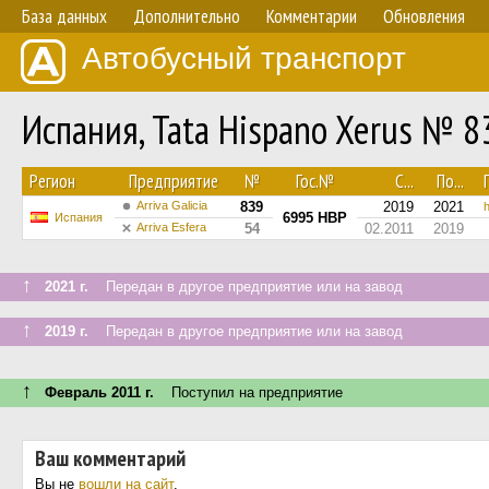
База данных
Дополнительно
Комментарии
Обновления
Автобусный транспорт
Испания, Tata Hispano Xerus № 8
Регион
Предприятие
№
Гос.№
С...
По...
Arriva Galicia
839
2019
2021
h
6995 HBP
Испания
Arriva Esfera
54
02.2011
2019
↑
2021 г.
Передан в другое предприятие или на завод
↑
2019 г.
Передан в другое предприятие или на завод
↑
Февраль 2011 г.
Поступил на предприятие
Ваш комментарий
Вы не
вошли на сайт
.