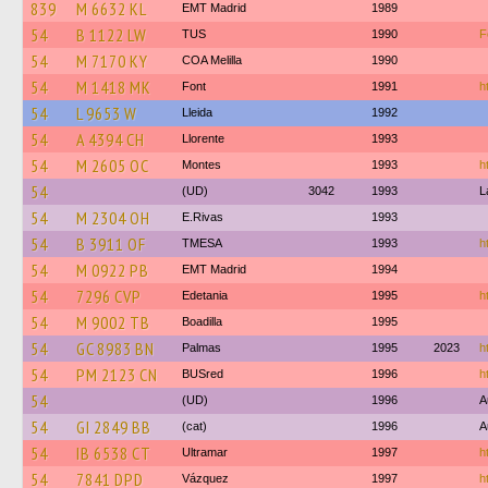
839
M 6632 KL
EMT Madrid
1989
54
B 1122 LW
TUS
1990
F
54
M 7170 KY
COA Melilla
1990
54
M 1418 MK
Font
1991
h
54
L 9653 W
Lleida
1992
54
A 4394 CH
Llorente
1993
54
M 2605 OC
Montes
1993
h
54
(UD)
3042
1993
L
54
M 2304 OH
E.Rivas
1993
54
B 3911 OF
TMESA
1993
h
54
M 0922 PB
EMT Madrid
1994
54
7296 CVP
Edetania
1995
h
54
M 9002 TB
Boadilla
1995
54
GC 8983 BN
Palmas
1995
2023
h
54
PM 2123 CN
BUSred
1996
h
54
(UD)
1996
A
54
GI 2849 BB
(cat)
1996
A
54
IB 6538 CT
Ultramar
1997
h
54
7841 DPD
Vázquez
1997
h