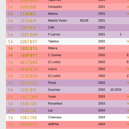
54
5088 BMX
54
0990 BRF
Cerqueiro
2001
h
54
1359 BJC
Marina
2001
h
54
2354 BJP
Madrid Visión
36106
2001
54
2097 BJK
CAV
2001
54
2383 BMX
F.Larrea
2001
1
54
1087 BVT
Yajobus
2002
h
54
2802 BTG
Ribera
2002
54
7809 BYT
C.Gomez
2002
E
54
4827 BWC
(C.León)
2002
E
54
4848 BZH
Leyca
2002
h
54
2738 BSP
(C.León)
2002
Z
54
1013 CCD
Prisei
2002
h
54
7292 BYJ
Guzman
2002
10.2024
54
5427 CNW
Yuste
2003
h
54
9306 CDC
Rosanbus
2003
h
839
5306 CJK
Lat
2003
h
54
3082 CRX
Chelvana
2004
h
54
0409 DFS
AMPSA
2004
h