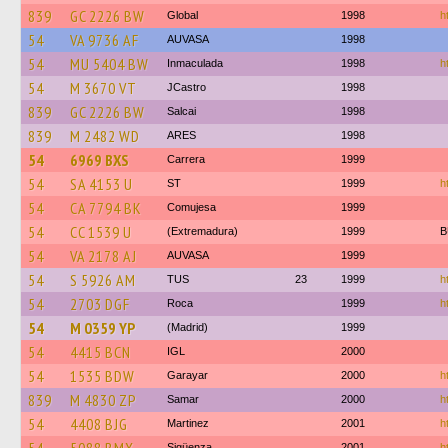
839
GC 2226 BW
Global
1998
h
54
VA 9736 AF
AUVASA
1998
54
MU 5404 BW
Inmaculada
1998
h
54
M 3670 VT
JCastro
1998
839
GC 2226 BW
Salcai
1998
839
M 2482 WD
ARES
1998
54
6969 BXS
Carrera
1999
54
SA 4153 U
ST
1999
h
54
CA 7794 BK
Comujesa
1999
54
CC 1539 U
(Extremadura)
1999
B
54
VA 2178 AJ
AUVASA
1999
54
S 5926 AM
TUS
23
1999
h
54
2703 DGF
Roca
1999
h
54
M 0359 YP
(Madrid)
1999
54
4415 BCN
IGL
2000
54
1535 BDW
Garayar
2000
h
839
M 4830 ZP
Samar
2000
h
54
4408 BJG
Martinez
2001
h
Sigüenza
2001
h