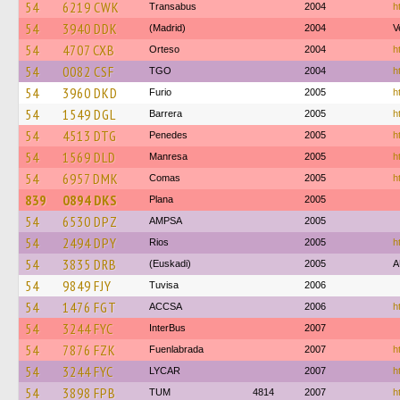
54
6219 CWK
Transabus
2004
h
54
3940 DDK
(Madrid)
2004
V
54
4707 CXB
Orteso
2004
h
54
0082 CSF
TGO
2004
h
54
3960 DKD
Furio
2005
h
54
1549 DGL
Barrera
2005
h
54
4513 DTG
Penedes
2005
h
54
1569 DLD
Manresa
2005
h
54
6957 DMK
Comas
2005
h
839
0894 DKS
Plana
2005
54
6530 DPZ
AMPSA
2005
54
2494 DPY
Rios
2005
h
54
3835 DRB
(Euskadi)
2005
A
54
9849 FJY
Tuvisa
2006
54
1476 FGT
ACCSA
2006
h
54
3244 FYC
InterBus
2007
54
7876 FZK
Fuenlabrada
2007
h
54
3244 FYC
LYCAR
2007
h
54
3898 FPB
TUM
4814
2007
h