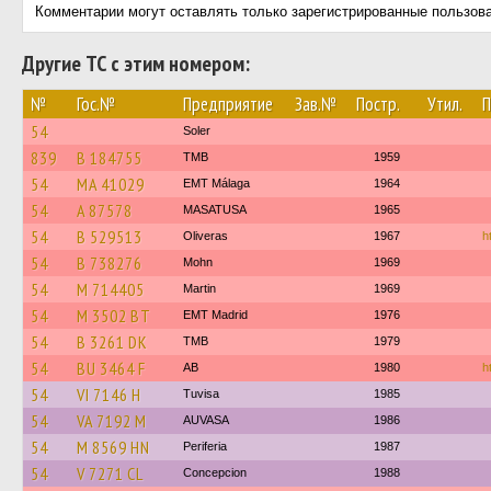
Комментарии могут оставлять только зарегистрированные пользов
Другие ТС с этим номером:
№
Гос.№
Предприятие
Зав.№
Постр.
Утил.
П
54
Soler
839
B 184755
TMB
1959
54
MA 41029
EMT Málaga
1964
54
A 87578
MASATUSA
1965
54
B 529513
Oliveras
1967
h
54
B 738276
Mohn
1969
54
M 714405
Martin
1969
54
M 3502 BT
EMT Madrid
1976
54
B 3261 DK
TMB
1979
54
BU 3464 F
AB
1980
h
54
VI 7146 H
Tuvisa
1985
54
VA 7192 M
AUVASA
1986
54
M 8569 HN
Periferia
1987
54
V 7271 CL
Concepcion
1988