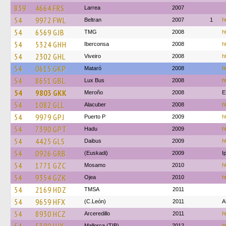
839
4664 FRS
Larrea
2007
54
9972 FWL
Beltran
2007
1
h
54
6569 GJB
TMG
2008
h
54
5324 GHH
Iberconsa
2008
h
54
2302 GHL
Viveiro
2008
h
54
0615 GKP
Mataró
2008
h
54
8651 GBL
Lux Bus
2008
h
54
9803 GKK
Meroño
2008
E
54
1082 GLL
Alacuber
2008
h
54
9979 GPJ
Puerto P
2009
h
54
7390 GPT
Hadu
2009
h
54
4425 GLS
Daibus
2009
h
54
0926 GRB
(Euskadi)
2009
I
54
1771 GZC
Mosamo
2010
h
54
9354 GZK
Ojea
2010
h
54
2169 HDZ
TMSA
2011
54
9659 HFX
(C.León)
2011
A
54
8930 HCZ
Arceredillo
2011
h
Mallorca (TIB)
2012
h