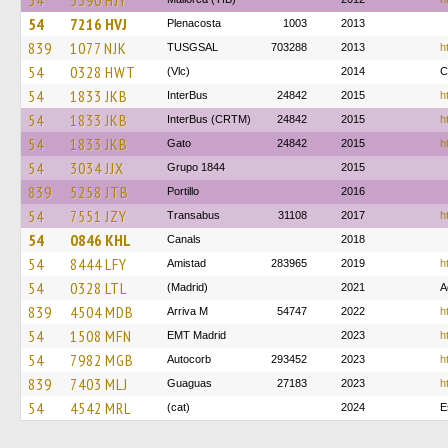
54
5390 HJY
54
7216 HVJ
Plenacosta
1003
2013
839
1077 NJK
TUSGSAL
703288
2013
h
54
0328 HWT
(Vlc)
2014
C
54
1833 JKB
InterBus
24842
2015
h
54
1833 JKB
InterBus (CRTM)
24842
2015
h
54
1833 JKB
Gato
24842
2015
h
54
3034 JJX
Grupo 1844
2015
839
5258 JTB
Portillo
2016
54
7551 JZY
Transabus
31108
2017
h
54
0846 KHL
Canals
2018
54
8444 LFY
Amistad
283965
2019
h
54
0328 LTL
(Madrid)
2021
A
839
4504 MDB
Arriva M
54747
2022
h
54
1508 MFN
EMT Madrid
2023
h
54
7982 MGB
Autocorb
293452
2023
h
839
7403 MLJ
Guaguas
27183
2023
h
54
4542 MRL
(cat)
2024
E