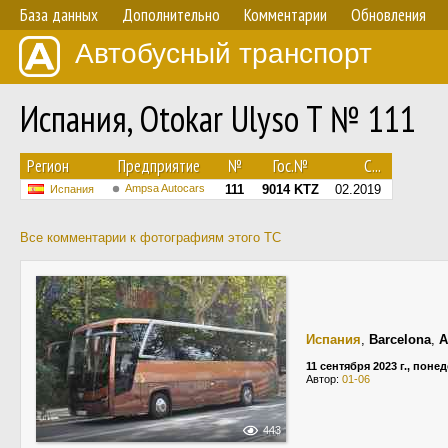
База данных
Дополнительно
Комментарии
Обновления
Автобусный транспорт
Испания, Otokar Ulyso T № 111
Регион
Предприятие
№
Гос.№
С...
Ampsa Autocars
111
9014 KTZ
02.2019
Испания
Все комментарии к фотографиям этого ТС
Испания
,
Barcelona
,
A
11 сентября 2023 г., поне
Автор:
01-06
443