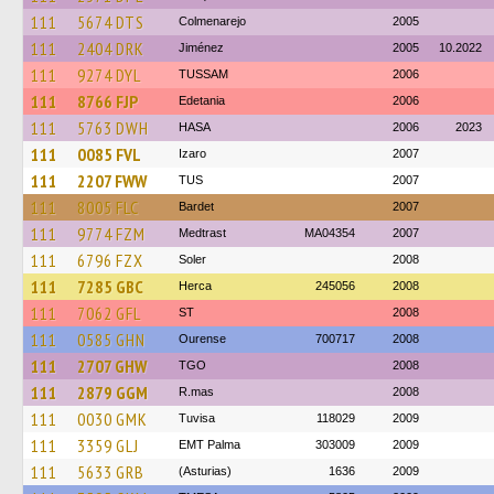
111
5674 DTS
Colmenarejo
2005
111
2404 DRK
Jiménez
2005
10.2022
111
9274 DYL
TUSSAM
2006
111
8766 FJP
Edetania
2006
111
5763 DWH
HASA
2006
2023
111
0085 FVL
Izaro
2007
111
2207 FWW
TUS
2007
111
8005 FLC
Bardet
2007
111
9774 FZM
Medtrast
MA04354
2007
111
6796 FZX
Soler
2008
111
7285 GBC
Herca
245056
2008
111
7062 GFL
ST
2008
111
0585 GHN
Ourense
700717
2008
111
2707 GHW
TGO
2008
111
2879 GGM
R.mas
2008
111
0030 GMK
Tuvisa
118029
2009
111
3359 GLJ
EMT Palma
303009
2009
111
5633 GRB
(Asturias)
1636
2009