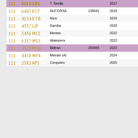
111
8010 KBG
T. Sevilla
2017
111
6407 KST
AUCORSA
135641
2018
111
4134 KTB
Niza
2019
111
4337 LJP
Darriba
2020
111
3436 MCS
Montes
2022
111
6215 MGS
Abianyera
2023
111
9520 MGG
Beltran
293484
2023
111
4478 MPX
Masats (A)
2024
111
2582 NFS
Cerqueiro
2025