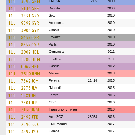
111
3595 GKM
TMESA
5805
2009
111
5146 GRF
Boadilla
2009
111
2831 GZX
Soto
2010
111
9899 GYR
Agostense
2010
111
3904 GYY
Chapin
2010
111
8357 GXR
Levante
2010
111
8357 GXR
Parla
2010
111
2902 HDL
Comujesa
2011
111
1580 HHM
F.Larrea
2011
111
0062 HKP
Castillo
2012
111
3510 HNM
Marina
2013
111
7562 JCM
Pereira
22418
2015
111
2273 JLV
(Madrid)
2015
111
1281 JFL
Esfera
2015
111
2801 JLP
CBC
2016
111
7130 JNM
Transunion / Torres
2016
111
2492 JTB
Auto ZGZ
28053
2016
111
2896 KGC
EMT Madrid
2017
111
4592 JYD
Comas
2017