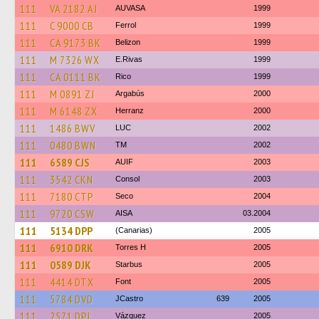
111
VA 2182 AJ
AUVASA
1999
111
C 9000 CB
Ferrol
1999
111
CA 9173 BK
Belizon
1999
111
M 7326 WX
E.Rivas
1999
111
CA 0111 BK
Rico
1999
111
M 0891 ZJ
Argabús
2000
111
M 6148 ZX
Herranz
2000
111
1486 BWV
LUC
2002
111
0480 BWN
TM
2002
111
6589 CJS
AUIF
2003
111
3542 CKN
Consol
2003
111
7180 CTP
Seco
2004
111
9720 CSW
AISA
03.2004
111
5134 DPP
(Canarias)
2005
111
6910 DRK
Torres H
2005
111
0589 DJK
Starbus
2005
111
4414 DTX
Font
2005
111
5784 DVD
JCastro
639
2005
111
2571 DPL
Vázquez
2005