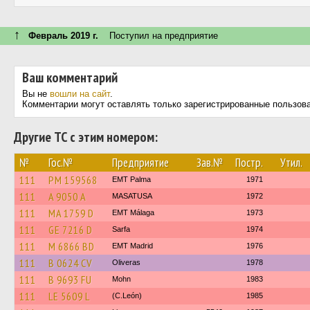
↑
Февраль 2019 г.
Поступил на предприятие
Ваш комментарий
Вы не
вошли на сайт
.
Комментарии могут оставлять только зарегистрированные пользов
Другие ТС с этим номером:
№
Гос.№
Предприятие
Зав.№
Постр.
Утил.
111
PM 159568
EMT Palma
1971
111
A 9050 A
MASATUSA
1972
111
MA 1759 D
EMT Málaga
1973
111
GE 7216 D
Sarfa
1974
111
M 6866 BD
EMT Madrid
1976
111
B 0624 CV
Oliveras
1978
111
B 9693 FU
Mohn
1983
111
LE 5609 L
(C.León)
1985