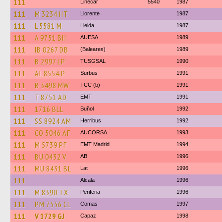
111
Linecar
5540
1987
111
M 3234 HT
Llorente
1987
111
L 5581 M
Lleida
1987
111
A 9751 BH
AUESA
1989
111
IB 0267 DB
(Baleares)
1989
111
B 2997 LP
TUSGSAL
1990
111
AL 8554 P
Surbus
1991
111
B 3498 MW
TCC (b)
1991
111
T 8751 AD
EMT
1991
111
1716 BLL
Buñol
1992
111
SS 8924 AM
Herribus
1992
111
CO 5046 AF
AUCORSA
1993
111
M 5739 PF
EMT Madrid
1994
111
BU 0432 V
AB
1996
111
MU 8431 BL
Lat
1996
111
Alcala
1996
111
M 8390 TX
Periferia
1996
111
PM 7556 CL
Comas
1997
111
V 1729 GJ
Capaz
1998