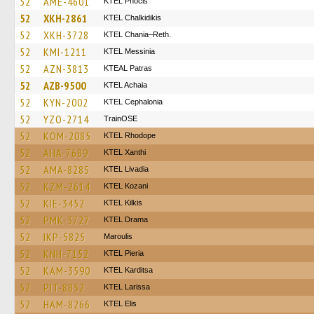
52
AME-4601
ΚΤΕL Phocis
52
XKH-2861
ΚΤΕL Chalkidikis
52
XKH-3728
KTEL Chania–Reth.
52
KMI-1211
KTEL Messinia
52
AZN-3813
KTEAL Patras
52
AZB-9500
KTEL Achaia
52
KYN-2002
KTEL Cephalonia
52
YZO-2714
TrainΟSE
52
KOM-2085
KTEL Rhodope
52
AHA-7689
KTEL Xanthi
52
AMA-8285
KTEL Livadia
52
KZM-2614
ΚΤΕL Kozani
52
KIE-3452
KTEL Kilkis
52
PMK-3727
KTEL Drama
52
IKP-5825
Maroulis
52
KNH-7152
KTEL Pieria
52
KAM-3590
ΚΤΕL Karditsa
52
PIT-8852
KTEL Larissa
52
HAM-8266
KTEL Elis