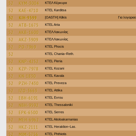
52
KYM-3004
ΚΤΕΛ Κέρκυρα
52
KAE-4710
ΚΤΕL Karditsa
52
KIH-9599
[OASTH] Kilkis
Για λογαρι
52
ATB-1675
KTEL Arta
52
AKB-1600
ΚΤΕΛ Λακωνίας
52
AKZ-3909
ΚΤΕΛ Λακωνίας
52
PO-7969
ΚΤΕL Phocis
52
KTEL Chania–Reth.
52
KNP-4252
KTEL Pieria
52
KZP-7978
ΚΤΕL Kozani
52
KN-1830
KTEL Kavala
52
PZH-7430
KTEL Preveza
52
IZO-3663
KΤΕL Αttika
52
EBH-6191
KTEL Evrou
52
NBH-9592
KTEL Thessaloniki
52
EPK-6500
KTEL Serres
52
MEH-6962
KTEL Aitoloakarnanias
52
HKZ-2111
KTEL Heraklion–Las.
52
MIM-5756
ΚΤΕL Phthiotis