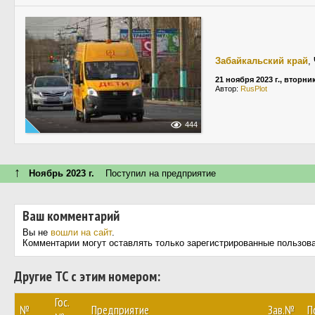
Забайкальский край
,
21 ноября 2023 г., вторни
Автор:
RusPlot
444
↑
Ноябрь 2023 г.
Поступил на предприятие
Ваш комментарий
Вы не
вошли на сайт
.
Комментарии могут оставлять только зарегистрированные пользов
Другие ТС с этим номером:
Гос.
№
Предприятие
Зав.№
П