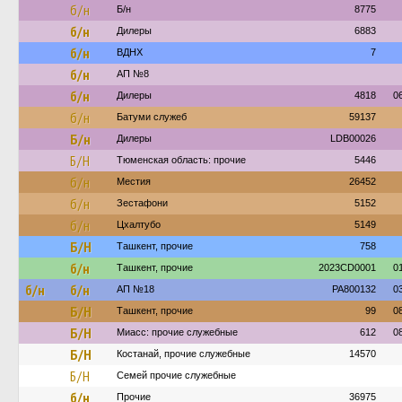
б/н
Б/н
8775
б/н
Дилеры
6883
б/н
ВДНХ
7
б/н
АП №8
б/н
Дилеры
4818
0
б/н
Батуми служеб
59137
Б/н
Дилеры
LDB00026
Б/Н
Тюменская область: прочие
5446
б/н
Местия
26452
б/н
Зестафони
5152
б/н
Цхалтубо
5149
Б/Н
Ташкент, прочие
758
б/н
Ташкент, прочие
2023CD0001
0
б/н
б/н
АП №18
PA800132
0
Б/Н
Ташкент, прочие
99
0
Б/Н
Миасс: прочие служебные
612
0
Б/Н
Костанай, прочие служебные
14570
Б/Н
Семей прочие служебные
б/н
Прочие
36975