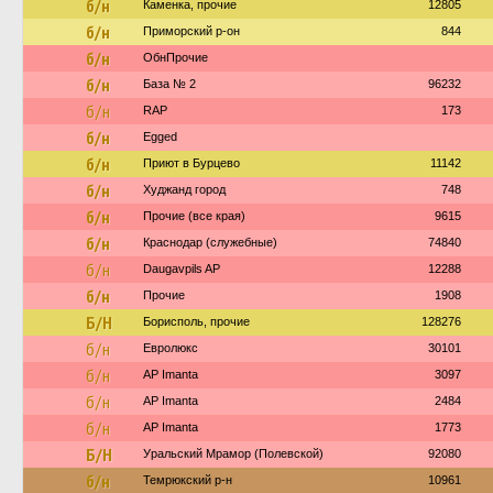
б/н
Каменка, прочие
12805
б/н
Приморский р-он
844
б/н
ОбнПрочие
б/н
База № 2
96232
б/н
RAP
173
б/н
Egged
б/н
Приют в Бурцево
11142
б/н
Худжанд город
748
б/н
Прочие (все края)
9615
б/н
Краснодар (служебные)
74840
б/н
Daugavpils AP
12288
б/н
Прочие
1908
Б/Н
Борисполь, прочие
128276
б/н
Евролюкс
30101
б/н
AP Imanta
3097
б/н
AP Imanta
2484
б/н
AP Imanta
1773
Б/Н
Уральский Мрамор (Полевской)
92080
б/н
Темрюкский р-н
10961