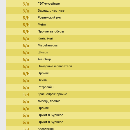
б/н
ГЭТ-музейные
б/н
Барнаул, частные
Б/Н
Ровненский р-н
Б/Н
Metro
Б/Н
Прочие автобусы
б/н
Канів, інші
б/н
Miscellaneous
б/н
Шимск
б/н
Alis Grup
б/н
Пожарные и спасатели
Б/Н
Прочие
б/н
Неизв.
б/н
Ретролайн
Б/Н
Красноярск: прочие
б/н
Липецк, прочие
Б/н
Прочие
б/н
Приют в Бурцево
б/н
Приют в Бурцево
Б/Н
Колодяжне