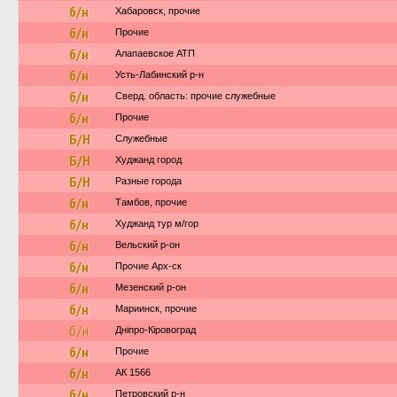
б/н
Хабаровск, прочие
б/н
Прочие
б/н
Алапаевское АТП
б/н
Усть-Лабинский р-н
б/н
Сверд. область: прочие служебные
б/н
Прочие
Б/Н
Служебные
Б/Н
Худжанд город
Б/Н
Разные города
б/н
Тамбов, прочие
б/н
Худжанд тур м/гор
б/н
Вельский р-он
б/н
Прочие Арх-ск
б/н
Мезенский р-он
б/н
Мариинск, прочие
б/н
Дніпро-Кіровоград
б/н
Прочие
б/н
АК 1566
б/н
Петровский р-н