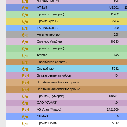
Б/н
Липецк, прочие
898
б/н
АП №5
UZ001
1
б/н
Прочие (Шумерля)
11202
б/н
Прочие Арх-ск
2264
Б/Н
ТК Дилижанс-2
290
б/н
Ногинск прочие
728
б/н
Соллерс Алабуга
30193
б/н
Прочие (Шумерля)
б/н
Ataman
145
Б/Н
Навоийская область
б/н
Служебные
5982
Б/Н
Выставочные автобусы
54
Б/Н
Челябинская область: прочие
Б/Н
Челябинская область: прочие
б/н
Прочие (Шумерля)
180781
б/н
ОАО "КАМАЗ"
24
Б/Н
АЗ Урал (Миасс)
1421209
б/н
СИМАЗ
5
б/н
Прочие неизв.
5012