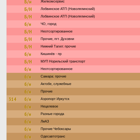
Б/н
Жилкомсервис
Б/Н
Лобвинское АТП (Новолялинский)
Б/Н
Лобвинское АТП (Новолялинский)
б/н
ЧО, город
Б/Н
Неотсортированное
Б/Н
Прочие, пгт. Духовни
Б/Н
Нижний Тагил: прочие
б/н
Кишинёв - пр
Б/Н
МУП Норильский транспорт
б/н
Неотсортированное
б/н
Самара: прочие
б/н
Актобе, служебные
б/н
Прочие
314
б/н
Аэропорт Иркутск
б/н
Нецелевое
б/н
Разные города
б/н
ЛиАЗ
б/н
Прочие Чебоксары
б/н
Одесавтотранс