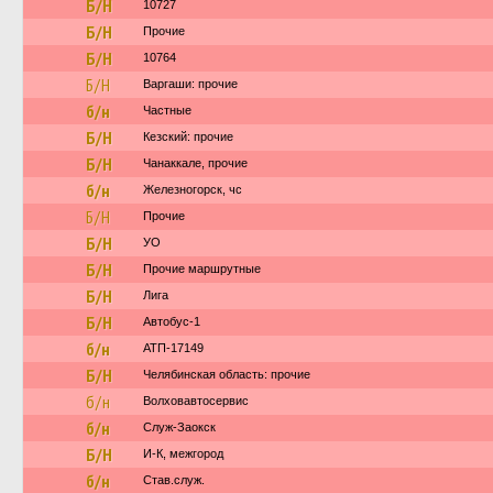
Б/Н
10727
Б/Н
Прочие
Б/Н
10764
Б/Н
Варгаши: прочие
б/н
Частные
Б/Н
Кезский: прочие
Б/Н
Чанаккале, прочие
б/н
Железногорск, чс
Б/Н
Прочие
Б/Н
УО
Б/Н
Прочие маршрутные
Б/Н
Лига
Б/Н
Автобус-1
б/н
АТП-17149
Б/Н
Челябинская область: прочие
б/н
Волховавтосервис
б/н
Служ-Заокск
Б/Н
И-К, межгород
б/н
Став.служ.