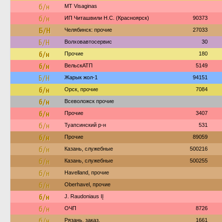
б/н
MT Visaginas
б/н
ИП Читашвили Н.С. (Красноярск)
90373
Б/Н
Челябинск: прочие
27033
Б/Н
Волховавтосервис
30
б/н
Прочие
180
б/н
ВельскАТП
5149
Б/Н
Жарык жол-1
94151
б/н
Орск, прочие
7084
б/н
Всеволожск прочие
б/н
Прочие
3407
б/н
Туапсинский р-н
531
б/н
Прочие
89059
б/н
Казань, служебные
500216
б/н
Казань, служебные
500255
б/н
Havelland, прочие
б/н
Oberhavel, прочие
б/н
J. Raudoniaus IĮ
б/н
ОЧП
8726
б/н
Рязань, заказ.
1661