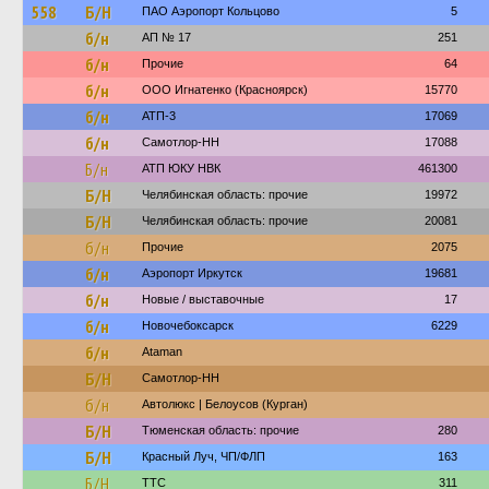
558
Б/Н
ПАО Аэропорт Кольцово
5
б/н
АП № 17
251
б/н
Прочие
64
б/н
ООО Игнатенко (Красноярск)
15770
б/н
АТП-3
17069
б/н
Самотлор-НН
17088
Б/н
АТП ЮКУ НВК
461300
Б/Н
Челябинская область: прочие
19972
Б/Н
Челябинская область: прочие
20081
б/н
Прочие
2075
б/н
Аэропорт Иркутск
19681
б/н
Новые / выставочные
17
б/н
Новочебоксарск
6229
б/н
Ataman
Б/Н
Самотлор-НН
б/н
Автолюкс | Белоусов (Курган)
Б/Н
Тюменская область: прочие
280
Б/Н
Красный Луч, ЧП/ФЛП
163
Б/Н
ТТС
311