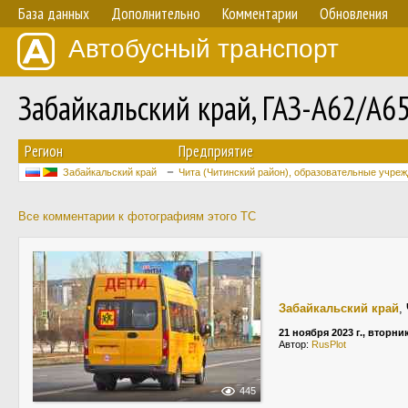
База данных
Дополнительно
Комментарии
Обновления
Автобусный транспорт
Забайкальский край, ГАЗ-A62/A6
Регион
Предприятие
Забайкальский край
Чита (Читинский район), образовательные учре
Все комментарии к фотографиям этого ТС
Забайкальский край
,
21 ноября 2023 г., вторни
Автор:
RusPlot
445