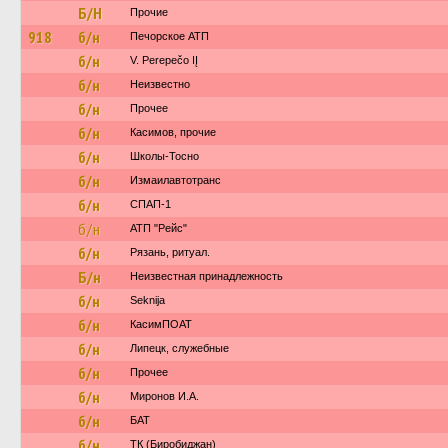
Б/Н
Прочие
918
б/н
Печорское АТП
б/н
V. Perepečo IĮ
б/н
Неизвестно
б/н
Прочее
б/н
Касимов, прочие
б/н
Школы-Тосно
б/н
Измаилавтотранс
б/н
СПАП-1
б/н
АТП "Рейс"
б/н
Рязань, ритуал.
Б/н
Неизвестная принадлежность
б/н
Seknija
б/н
КасимПОАТ
б/н
Липецк, служебные
б/н
Прочее
б/н
Миронов И.А.
б/н
БАТ
б/н
ТК (Биробиджан)