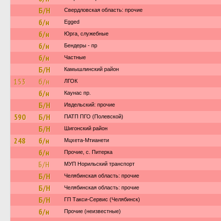
Б/Н
Свердловская область: прочие
б/н
Egged
б/н
Юрга, служебные
б/н
Бендеры - пр
б/н
Частные
Б/Н
Камышлинский район
153
б/н
ЛГОК
б/н
Каунас пр.
Б/Н
Ивдельский: прочие
590
Б/Н
ПАТП ПГО (Полевской)
Б/Н
Шигонский район
248
б/н
Мцхета-Мтианети
б/н
Прочие, с. Питерка
Б/Н
МУП Норильский транспорт
Б/Н
Челябинская область: прочие
Б/Н
Челябинская область: прочие
Б/Н
ГП Такси-Сервис (Челябинск)
б/н
Прочие (неизвестные)