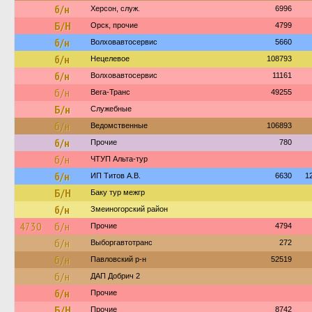
б/н
Херсон, служ.
6996
Б/Н
Орск, прочие
4799
б/н
Волховавтосервис
5660
б/н
Нецелевое
108793
б/н
Волховавтосервис
11161
б/н
Вега-Транс
49255
Б/н
Служебные
б/н
Ведомственные
106893
б/н
Прочие
780
б/н
ЧТУП Альта-тур
б/н
ИП Титов А.В.
6630
1
Б/Н
Баку тур межгр
б/н
Змеиногорский район
4730
б/н
Прочие
4794
б/н
Выборгавтотранс
272
б/н
Павловский р-н
52519
б/н
ДАП Добрич 2
б/н
Прочие
Б/Н
Прочие
8742