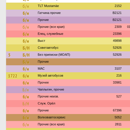
б/н
TLT Mustamäe
2152
б/н
Гатчина прочие
B2121
б/н
Прочие
B2121
б/н
Прочие (все края)
2309
0
б/н
Елец, служебные
23396
б/н
Выст
49898
Б/Н
Советавтобус
52926
5
Б/Н
Без приписки (МОАП)
52926
Б/н
Прочие
б/н
МАС
3107
1722
б/н
Музей автобусов
216
б/н
Прочее
33981
Б/н
Чаплыгин, прочие
б/н
Прочие неизв.
527
Б/Н
Служ. Орёл
б/н
Прочие
67396
б/н
Волховавтосервис
5052
б/н
Прочие (все края)
2811