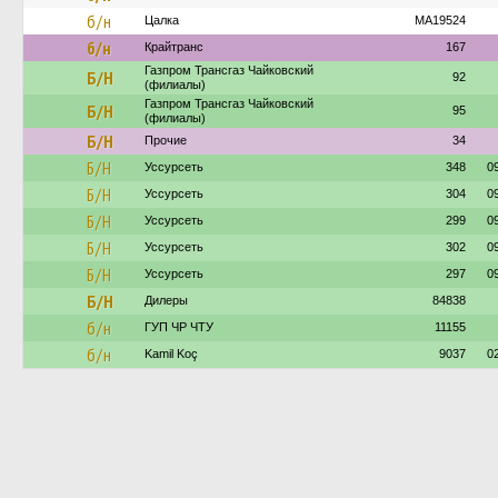
б/н
Цалка
MA19524
б/н
Крайтранс
167
Газпром Трансгаз Чайковский
Б/Н
92
(филиалы)
Газпром Трансгаз Чайковский
Б/Н
95
(филиалы)
Б/Н
Прочие
34
Б/Н
Уссурсеть
348
0
Б/Н
Уссурсеть
304
0
Б/Н
Уссурсеть
299
0
Б/Н
Уссурсеть
302
0
Б/Н
Уссурсеть
297
0
Б/Н
Дилеры
84838
б/н
ГУП ЧР ЧТУ
11155
б/н
Kamil Koç
9037
0