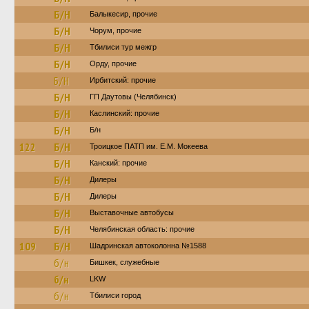
Б/Н
Балыкесир, прочие
Б/Н
Чорум, прочие
Б/Н
Тбилиси тур межгр
Б/Н
Орду, прочие
Б/Н
Ирбитский: прочие
Б/Н
ГП Даутовы (Челябинск)
Б/Н
Каслинский: прочие
Б/Н
Б/н
122
Б/Н
Троицкое ПАТП им. Е.М. Мокеева
Б/Н
Канский: прочие
Б/Н
Дилеры
Б/Н
Дилеры
Б/Н
Выставочные автобусы
Б/Н
Челябинская область: прочие
109
Б/Н
Шадринская автоколонна №1588
б/н
Бишкек, служебные
б/н
LKW
б/н
Тбилиси город