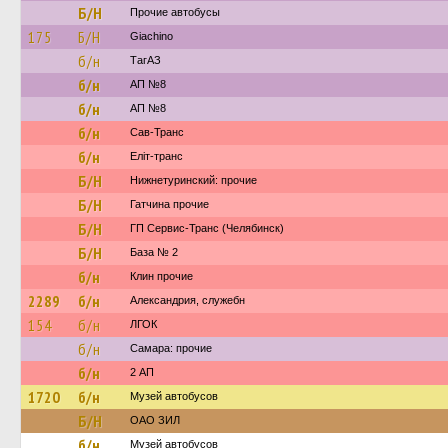
Б/Н
Прочие автобусы
175
Б/Н
Giachino
б/н
ТагАЗ
б/н
АП №8
б/н
АП №8
б/н
Сав-Транс
б/н
Еліт-транс
Б/Н
Нижнетуринский: прочие
Б/Н
Гатчина прочие
Б/Н
ГП Сервис-Транс (Челябинск)
Б/Н
База № 2
б/н
Клин прочие
2289
б/н
Александрия, служебн
154
б/н
ЛГОК
б/н
Самара: прочие
б/н
2 АП
1720
б/н
Музей автобусов
Б/Н
ОАО ЗИЛ
б/н
Музей автобусов