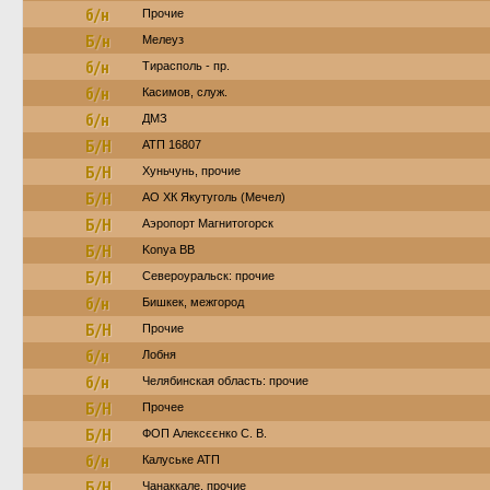
б/н
Прочие
Б/н
Мелеуз
б/н
Тирасполь - пр.
б/н
Касимов, служ.
б/н
ДМЗ
Б/Н
АТП 16807
Б/Н
Хуньчунь, прочие
Б/Н
АО ХК Якутуголь (Мечел)
Б/Н
Аэропорт Магнитогорск
Б/Н
Konya BB
Б/Н
Североуральск: прочие
б/н
Бишкек, межгород
Б/Н
Прочие
б/н
Лобня
б/н
Челябинская область: прочие
Б/Н
Прочее
Б/Н
ФОП Алексєєнко С. В.
б/н
Калуське АТП
Б/Н
Чанаккале, прочие