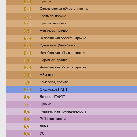
Б/Н
Прочие
Б/Н
Свердловская область: прочие
б/н
Касимов, прочие
б/н
Прочие автобусы
Б/Н
Норильск: прочие
Б/Н
Челябинская область: прочие
Б/Н
Эдельвейс (Челябинск)
Б/Н
Челябинская область: прочие
Б/Н
Норильск: прочие
Б/Н
Челябинская область: прочие
Б/Н
НВ аэро
Б/Н
Кемерово, прочие
Б/Н
Сухумское ПАТП
б/н
Донецк, ЧП/ФЛП
б/н
Прочие
б/н
Неизвестная принадлежность
б/н
Рубцовск, прочие
б/н
ЛиАЗ
б/н
УО