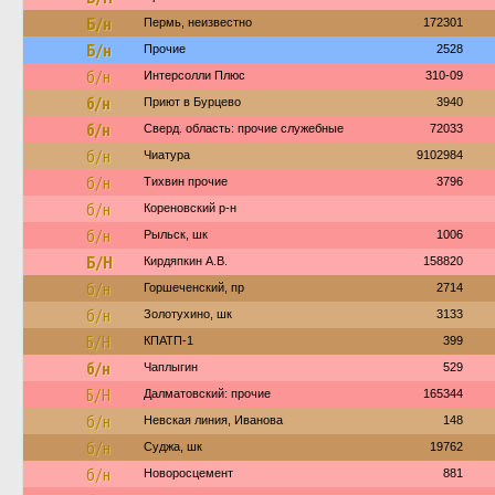
Б/н
Пермь, неизвестно
172301
Б/н
Прочие
2528
б/н
Интерсолли Плюс
310-09
б/н
Приют в Бурцево
3940
б/н
Сверд. область: прочие служебные
72033
б/н
Чиатура
9102984
б/н
Тихвин прочие
3796
б/н
Кореновский р-н
б/н
Рыльск, шк
1006
Б/Н
Кирдяпкин А.В.
158820
б/н
Горшеченский, пр
2714
б/н
Золотухино, шк
3133
Б/Н
КПАТП-1
399
б/н
Чаплыгин
529
Б/Н
Далматовский: прочие
165344
б/н
Невская линия, Иванова
148
б/н
Суджа, шк
19762
б/н
Новоросцемент
881