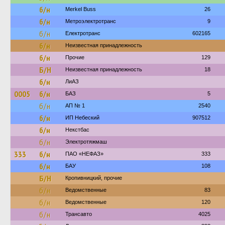
б/н
Merkel Buss
26
б/н
Метроэлектротранс
9
б/н
Електротранс
602165
б/н
Неизвестная принадлежность
б/н
Прочие
129
Б/Н
Неизвестная принадлежность
18
б/н
ЛиАЗ
0005
б/н
БАЗ
5
б/н
АП № 1
2540
б/н
ИП Небеский
907512
б/н
Некстбас
б/н
Электротяжмаш
333
б/н
ПАО «НЕФАЗ»
333
б/н
БАУ
108
Б/Н
Кропивницкий, прочие
б/н
Ведомственные
83
б/н
Ведомственные
120
б/н
Трансавто
4025