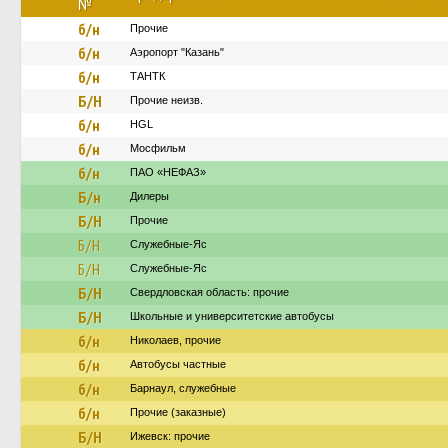
№
б/н
Прочие
б/н
Аэропорт "Казань"
б/н
ТАНТК
Б/Н
Прочие неизв.
б/н
HGL
б/н
Мосфильм
б/н
ПАО «НЕФАЗ»
Б/н
Дилеры
Б/Н
Прочие
Б/Н
Служебные-Яс
Б/Н
Служебные-Яс
Б/Н
Свердловская область: прочие
Б/Н
Школьные и университетские автобусы
б/н
Николаев, прочие
б/н
Автобусы частные
б/н
Барнаул, служебные
б/н
Прочие (заказные)
Б/Н
Ижевск: прочие