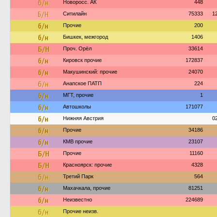
б/н
Новоросс. АК
448
Б/Н
Ситилайн
75333
1
б/н
Прочие
200
б/н
Бишкек, межгород
1406
Б/Н
Проч. Орёл
33614
б/н
Кировск прочие
172837
б/н
Макушинский: прочие
24070
б/н
Анапское ПАТП
224
б/н
МГТ, прочие
1
б/н
Автошколы
171077
б/н
Нижняя Австрия
0
б/н
Прочие
34186
б/н
КМВ прочие
23107
Б/Н
Прочие
11160
Б/Н
Красноярск: прочие
4328
б/н
Третий Парк
564
б/н
Махачкала, прочие
81251
б/н
Неизвестно
224689
б/н
Прочие неизв.