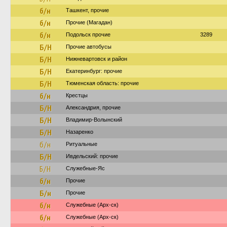
б/н
Ташкент, прочие
б/н
Прочие (Магадан)
б/н
Подольск прочие
3289
Б/Н
Прочие автобусы
Б/Н
Нижневартовск и район
Б/Н
Екатеринбург: прочие
Б/Н
Тюменская область: прочие
б/н
Крестцы
Б/Н
Александрия, прочие
Б/Н
Владимир-Волынский
Б/Н
Назаренко
б/н
Ритуальные
Б/Н
Ивдельский: прочие
Б/Н
Служебные-Яс
б/н
Прочие
Б/н
Прочие
б/н
Служебные (Арх-ск)
б/н
Служебные (Арх-ск)