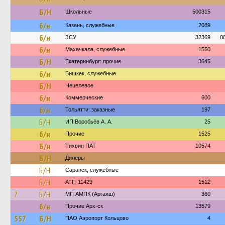
Б/Н
Школьные
500315
б/н
Казань, служебные
2089
б/н
ЗСУ
32369
0
б/н
Махачкала, служебные
1550
Б/Н
Екатеринбург: прочие
3645
б/н
Бишкек, служебные
Б/Н
Нецелевое
б/н
Коммерческие
600
б/н
Тольятти: заказные
197
Б/Н
ИП Воробьёв А. А.
25
б/н
Прочие
1525
Б/н
Тихвин ПАТ
10574
Б/Н
Дилеры
Б/Н
Саранск, служебные
Б/Н
АТП-11429
1512
7
Б/Н
МП АМПК (Аргаяш)
360
б/н
Прочие Арх-ск
13579
557
Б/Н
ПАО Аэропорт Кольцово
4