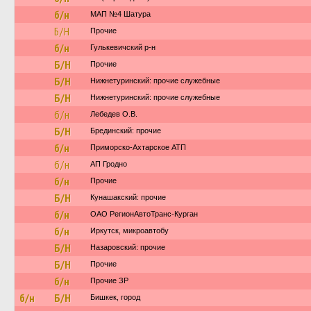
б/н
МАП №4 Шатура
Б/Н
Прочие
б/н
Гулькевичский р-н
Б/Н
Прочие
Б/Н
Нижнетуринский: прочие служебные
Б/Н
Нижнетуринский: прочие служебные
б/н
Лебедев О.В.
Б/Н
Брединский: прочие
б/н
Приморско-Ахтарское АТП
б/н
АП Гродно
б/н
Прочие
Б/Н
Кунашакский: прочие
б/н
ОАО РегионАвтоТранс-Курган
б/н
Иркутск, микроавтобу
Б/Н
Назаровский: прочие
Б/Н
Прочие
б/н
Прочие ЗР
б/н
Б/Н
Бишкек, город