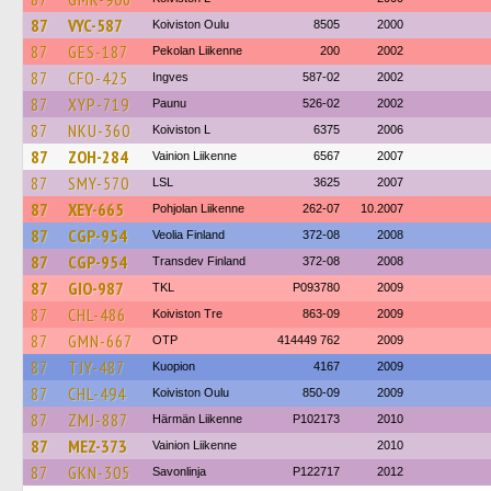
87
VYC-587
Koiviston Oulu
8505
2000
87
GES-187
Pekolan Liikenne
200
2002
87
CFO-425
Ingves
587-02
2002
87
XYP-719
Paunu
526-02
2002
87
NKU-360
Koiviston L
6375
2006
87
ZOH-284
Vainion Liikenne
6567
2007
87
SMY-570
LSL
3625
2007
87
XEY-665
Pohjolan Liikenne
262-07
10.2007
87
CGP-954
Veolia Finland
372-08
2008
87
CGP-954
Transdev Finland
372-08
2008
87
GIO-987
TKL
P093780
2009
87
CHL-486
Koiviston Tre
863-09
2009
87
GMN-667
OTP
414449 762
2009
87
TJY-487
Kuopion
4167
2009
87
CHL-494
Koiviston Oulu
850-09
2009
87
ZMJ-887
Härmän Liikenne
P102173
2010
87
MEZ-373
Vainion Liikenne
2010
87
GKN-305
Savonlinja
P122717
2012