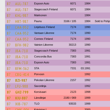
87
AUL-787
Espoon Auto
6071
1984
87
AUL-787
Stagecoach Finland
6071
1984
87
KHL-987
Makkonen
1984
87
HRT-987
Paunu
3166 / 105
1984
Sold to Pohjo
87
CAA-952
Linjebuss Finland
7174
1990
87
CAA-952
Vantaan Liikenne
7174
1990
87
CAA-952
Connex Finland
7174
1990
87
BFH-982
Vainion Liikenne
30213
1990
87
JBA-710
Stagecoach Finland
7383
1991
87
JBA-710
Concordia Bus
7383
1991
87
JBA-710
Espoon Auto
7383
1991
87
RFM-362
STA
7331
03.1991
87
CBG-414
Porvoon
1992
87
BZI-987
Pekolan Liikenne
2157
1992
87
LFU-988
Savonlinja
1992
87
GHZ-799
Korsisaari
2123
1998
87
KIU-887
Länsilinjat
2180 / 069
1999
87
XIB-787
TLO
93533
1999
87
GMK-906
Koiviston L
2000