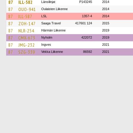
87
ILL-582
Länsilinjat
P143245
2014
87
OUO-941
Oulaisten Liikenne
2014
87
ILL-587
LSL
1357-4
2014
87
ZOH-147
Saaga Travel
417601 124
2015
87
NLR-254
Härmän Liikenne
2019
87
CMX-673
Nyholm
422072
2019
87
JMG-232
Ingves
2021
87
SZG-339
Vekka Liikenne
86592
2021