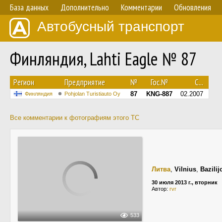
База данных
Дополнительно
Комментарии
Обновления
Автобусный транспорт
Финляндия, Lahti Eagle № 87
Регион
Предприятие
№
Гос.№
С...
87
KNG-887
02.2007
Финляндия
Pohjolan Turistiauto Oy
Все комментарии к фотографиям этого ТС
Литва
,
Vilnius
,
Bazilij
30 июля 2013 г., вторник
Автор:
rvr
533