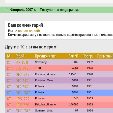
↑
Февраль 2007 г.
Поступил на предприятие
Ваш комментарий
Вы не
вошли на сайт
.
Комментарии могут оставлять только зарегистрированные пользов
Другие ТС с этим номером:
№
Гос.№
Предприятие
Зав.№
Постр.
Примечан
87
MX-870
Savonlinja
482
1962
87
TJV-987
TuKL
4261
1976
87
OET-787
Kainuun Liikenne
145710
1978
87
OLC-587
Koiviston Oulu
5494
1981
87
OLC-587
Pohjola
5494
1981
87
OKH-387
Pohjola
5494
1981
87
UPS-222
Porvoon
844
1983
87
HRC-220
Pekolan Liikenne
146586
1983
87
TUP-787
Someron Linja
97
1984