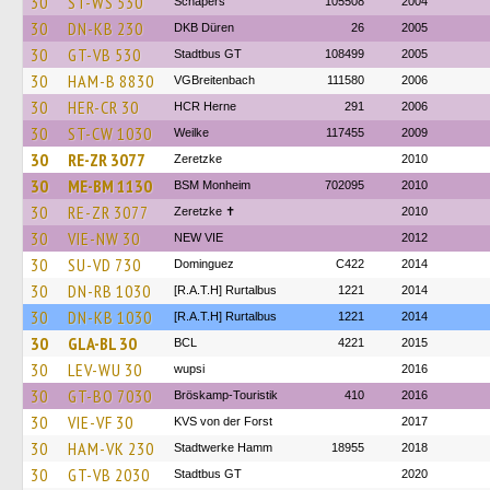
30
ST-WS 530
Schäpers
105508
2004
30
DN-KB 230
DKB Düren
26
2005
30
GT-VB 530
Stadtbus GT
108499
2005
30
HAM-B 8830
VGBreitenbach
111580
2006
30
HER-CR 30
HCR Herne
291
2006
30
ST-CW 1030
Weilke
117455
2009
30
RE-ZR 3077
Zeretzke
2010
30
ME-BM 1130
BSM Monheim
702095
2010
30
RE-ZR 3077
Zeretzke ✝
2010
30
VIE-NW 30
NEW VIE
2012
30
SU-VD 730
Dominguez
C422
2014
30
DN-RB 1030
[R.A.T.H] Rurtalbus
1221
2014
30
DN-KB 1030
[R.A.T.H] Rurtalbus
1221
2014
30
GLA-BL 30
BCL
4221
2015
30
LEV-WU 30
wupsi
2016
30
GT-BO 7030
Bröskamp-Touristik
410
2016
30
VIE-VF 30
KVS von der Forst
2017
30
HAM-VK 230
Stadtwerke Hamm
18955
2018
30
GT-VB 2030
Stadtbus GT
2020