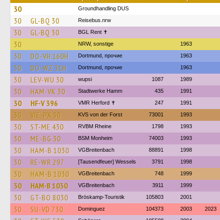
30
Groundhandling DUS
30
GL-BQ 30
Reisebus.nrw
30
GL-BQ 30
BGL Rent ✝︎
30
NRW, sonstige
1963
30
DO-VH 160H
Dortmund, прочие
1963
30
DO-WZ 31H
Dortmund, прочие
1963
30
LEV-WU 30
wupsi
1087
1989
30
HAM-VK 30
Stadtwerke Hamm
435
1991
30
HF-V 396
VMR Herford ✝
247
1991
30
VIE-PX 30
KVS von der Forst
73001
1993
30
ST-ME 430
RVBM Rheine
1798
1993
30
ME-BG 30
BSM Monheim
74003
1993
30
HAM-B 1030
VGBreitenbach
88891
1998
30
RE-WR 297
[Tausendfeuer] Wessels
3791
1998
30
HAM-B 1030
VGBreitenbach
748
1999
30
HAM-B 1030
VGBreitenbach
3911
1999
30
GT-BO 8030
Bröskamp-Touristik
105803
2001
30
SU-VD 730
Dominguez
104373
2003
2023