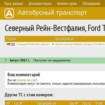
База данных
Дополнительно
Комментарии
Обновления
Автобусный транспорт
Северный Рейн-Вестфалия, Ford 
Регион
Предприятие
Северный Рейн-Вестфалия
Verkehrsbetrieb Wilhelm Schäpers GmbH &
↑
Август 2017 г.
Поступил на предприятие
Ваш комментарий
Вы не
вошли на сайт
.
Комментарии могут оставлять только зарегистрированные пользов
Другие ТС с этим номером:
№
Гос.№
Предприятие
Зав.№
Постр.
Утил.