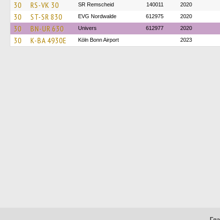
30
RS-VK 30
SR Remscheid
140011
2020
30
ST-SR 830
EVG Nordwalde
612975
2020
30
BN-UR 630
Univers
612977
2020
30
K-BA 4930E
Köln Bonn Airport
2023
Гл