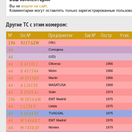
Вы не
вошли на сайт
.
Комментарии могут оставлять только зарегистрированные пользов
Другие ТС с этим номером:
№
Гос.№
Предприятие
Зав.№
Постр.
Утил.
296
9227 GZW
(Vlc)
44
Comujesa
44
(UD)
44
B 471012
Oliveras
1966
44
B 457344
Mohn
1966
44
M 555589
Martin
1966
44
A 126138
MASATUSA
1968
44
B 0509 AJ
Soler
1974
296
M 5854 AW
EMT Madrid
1975
44
L 1238 D
Lleida
1975
44
B 6844 AY
TUSGSAL
1975
44
M 3494 BT
EMT Madrid
1976
44
M 7438 DF
Montes
1979