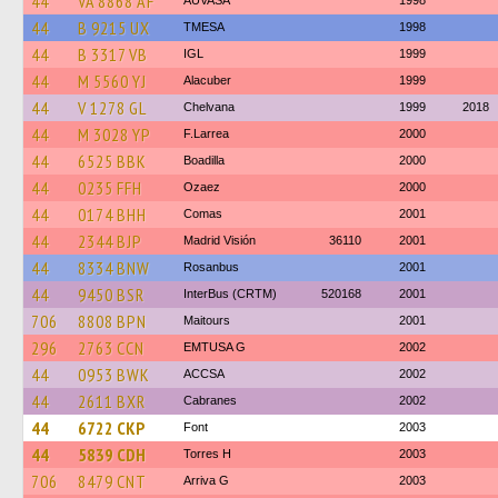
44
VA 8868 AF
AUVASA
1998
44
B 9215 UX
TMESA
1998
44
B 3317 VB
IGL
1999
44
M 5560 YJ
Alacuber
1999
44
V 1278 GL
Chelvana
1999
2018
44
M 3028 YP
F.Larrea
2000
44
6525 BBK
Boadilla
2000
44
0235 FFH
Ozaez
2000
44
0174 BHH
Comas
2001
44
2344 BJP
Madrid Visión
36110
2001
44
8334 BNW
Rosanbus
2001
44
9450 BSR
InterBus (CRTM)
520168
2001
706
8808 BPN
Maitours
2001
296
2763 CCN
EMTUSA G
2002
44
0953 BWK
ACCSA
2002
44
2611 BXR
Cabranes
2002
44
6722 CKP
Font
2003
44
5839 CDH
Torres H
2003
706
8479 CNT
Arriva G
2003