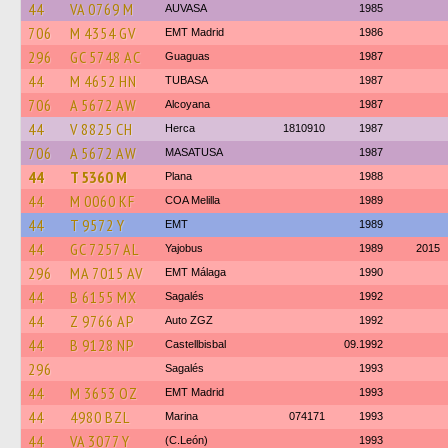
44
VA 0769 M
AUVASA
1985
706
M 4354 GV
EMT Madrid
1986
296
GC 5748 AC
Guaguas
1987
44
M 4652 HN
TUBASA
1987
706
A 5672 AW
Alcoyana
1987
44
V 8825 CH
Herca
1810910
1987
706
A 5672 AW
MASATUSA
1987
44
T 5360 M
Plana
1988
44
M 0060 KF
COA Melilla
1989
44
T 9572 Y
EMT
1989
44
GC 7257 AL
Yajobus
1989
2015
296
MA 7015 AV
EMT Málaga
1990
44
B 6155 MX
Sagalés
1992
44
Z 9766 AP
Auto ZGZ
1992
44
B 9128 NP
Castellbisbal
09.1992
296
Sagalés
1993
44
M 3653 OZ
EMT Madrid
1993
44
4980 BZL
Marina
074171
1993
44
VA 3077 Y
(C.León)
1993