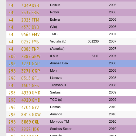
44
7049 DYB
Daibus
2006
44
5337 FBB
Rober
2006
44
2023 FFM
Esfera
2006
44
4576 DYD
(Vlc)
2006
44
9565 FMV
TMG
2007
44
0252 FYB
Vectalia (b)
601230
2007
44
0086 FNP
(Asturias)
2007
706
2887 GBW
d.bus
5711
2007
296
3271 GGP
Avanza Baix
2008
296
3271 GGP
Mohn
2008
296
0315 GFL
Llaneza
2008
44
3603 GFS
Transabus
2008
296
4920 GMD
Sarbus
2009
296
4920 GMD
TCC (p)
2009
296
4703 GYZ
Damas
2010
296
8414 GXW
Amanda
2010
296
8069 GXL
Mon-bus TM
2010
296
2857 HBG
Socibus Secor
2010