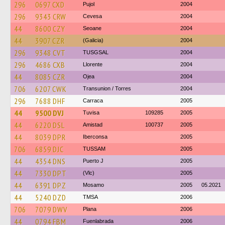
296
0697 CXD
Pujol
2004
296
9343 CRW
Cevesa
2004
44
8600 CZY
Seoane
2004
44
3907 CZR
(Galicia)
2004
296
9348 CVT
TUSGSAL
2004
296
4686 CXB
Llorente
2004
44
8085 CZR
Ojea
2004
706
6207 CWK
Transunion / Torres
2004
296
7688 DHF
Carraca
2005
44
9500 DVJ
Tuvisa
109285
2005
44
6220 DSL
Amistad
100737
2005
44
8039 DPR
Iberconsa
2005
706
6859 DJC
TUSSAM
2005
44
4354 DNS
Puerto J
2005
44
7330 DPT
(Vlc)
2005
44
6391 DPZ
Mosamo
2005
05.2021
44
5240 DZD
TMSA
2006
706
7079 DWV
Plana
2006
44
0794 FBM
Fuenlabrada
2006