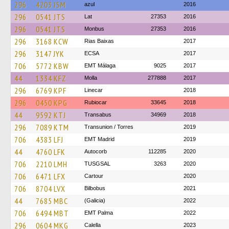
296
4203 JSM
azul
2016
296
0541 JTS
Lat
27353
2016
296
0541 JTS
Monbus
27353
2016
296
3168 KCW
Rias Baixas
2017
296
3147 JYK
ECSA
2017
706
5772 KBW
EMT Málaga
9025
2017
44
1334 KFZ
Molla
277888
2017
296
6769 KPF
Linecar
2018
296
0450 KPG
Rubiocar
33645
2018
44
9592 KTJ
Transabus
34969
2018
296
7089 KTM
Transunion / Torres
2019
706
4383 LFJ
EMT Madrid
2019
44
4760 LFK
Autocorb
112285
2020
706
2210 LMH
TUSGSAL
3263
2020
706
6471 LFX
Cartour
2020
706
8704 LVX
Bilbobus
2021
44
7685 MBC
(Galicia)
2022
706
6494 MBT
EMT Palma
2022
296
0604 MKG
Calella
2023