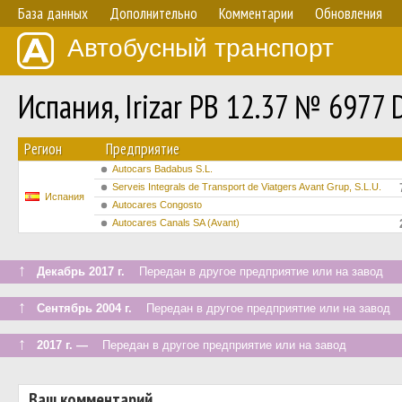
База данных
Дополнительно
Комментарии
Обновления
Автобусный транспорт
Испания, Irizar PB 12.37 № 6977 
Регион
Предприятие
Autocars Badabus S.L.
Serveis Integrals de Transport de Viatgers Avant Grup, S.L.U.
Испания
Autocares Congosto
Autocares Canals SA (Avant)
↑
Декабрь 2017 г.
Передан в другое предприятие или на завод
↑
Сентябрь 2004 г.
Передан в другое предприятие или на завод
↑
2017 г. —
Передан в другое предприятие или на завод
Ваш комментарий