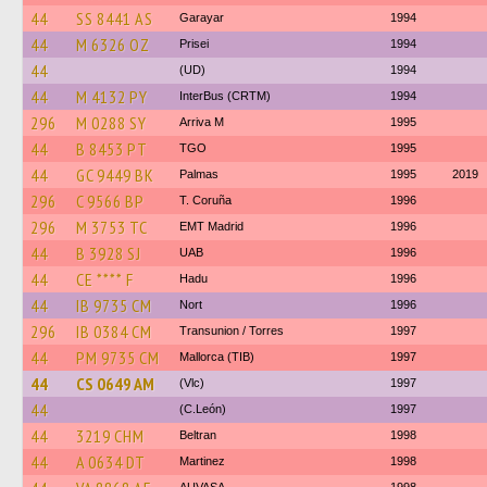
44
SS 8441 AS
Garayar
1994
44
M 6326 OZ
Prisei
1994
44
(UD)
1994
44
M 4132 PY
InterBus (CRTM)
1994
296
M 0288 SY
Arriva M
1995
44
B 8453 PT
TGO
1995
44
GC 9449 BK
Palmas
1995
2019
296
C 9566 BP
T. Coruña
1996
296
M 3753 TC
EMT Madrid
1996
44
B 3928 SJ
UAB
1996
44
CE **** F
Hadu
1996
44
IB 9735 CM
Nort
1996
296
IB 0384 CM
Transunion / Torres
1997
44
PM 9735 CM
Mallorca (TIB)
1997
44
CS 0649 AM
(Vlc)
1997
44
(C.León)
1997
44
3219 CHM
Beltran
1998
44
A 0634 DT
Martinez
1998