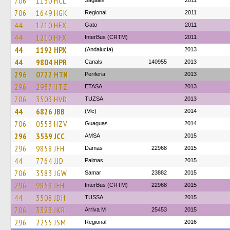
706
1130 HCL
Sagalés
2011
706
1649 HGK
Regional
2011
44
1210 HFX
Gato
2011
44
1210 HFX
InterBus (CRTM)
2011
44
1192 HPX
(Andalucía)
2013
44
9804 HPR
Canals
140955
2013
296
0722 HTN
Periferia
2013
296
2937 HTZ
ETASA
2013
706
3503 HVD
TUZSA
2013
44
6826 JBB
(Vlc)
2014
706
0553 HZV
Guaguas
2014
296
3539 JCC
AMSA
2015
296
9858 JFH
Damas
22968
2015
44
7764 JJD
Palmas
2015
706
3583 JGW
Samar
23882
2015
296
9858 JFH
InterBus (CRTM)
22968
2015
44
3508 JDH
TUSSA
2015
706
3323 JKR
Arriva M
25453
2015
296
2255 JSM
Regional
2016