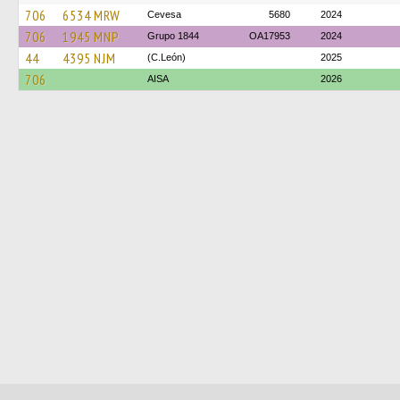
706
6534 MRW
Cevesa
5680
2024
706
1945 MNP
Grupo 1844
OA17953
2024
44
4395 NJM
(C.León)
2025
706
AISA
2026