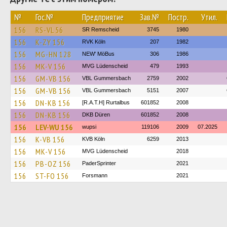
№
Гос.№
Предприятие
Зав.№
Постр.
Утил.
156
RS-VL 56
SR Remscheid
3745
1980
156
K-ZY 156
RVK Köln
207
1982
156
MG-HN 128
NEW' MöBus
306
1986
156
MK-V 156
MVG Lüdenscheid
479
1993
156
GM-VB 156
VBL Gummersbach
2759
2002
156
GM-VB 156
VBL Gummersbach
5151
2007
156
DN-KB 156
[R.A.T.H] Rurtalbus
601852
2008
156
DN-KB 156
DKB Düren
601852
2008
156
LEV-WU 156
wupsi
119106
2009
07.2025
156
K-VB 156
KVB Köln
6259
2013
156
MK-V 156
MVG Lüdenscheid
2018
156
PB-OZ 156
PaderSprinter
2021
156
ST-FO 156
Forsmann
2021