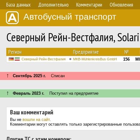
База данных
Дополнительно
Комментарии
Обновления
Автобусный транспорт
Северный Рейн-Вестфалия, Solaris
Регион
Предприятие
№
156
MI
Северный Рейн-Вестфалия
MKB-MühlenkreisBus GmbH
↑
Сентябрь 2025 г.
Списан
↑
Февраль 2023 г.
Поступил на предприятие
Ваш комментарий
Вы не
вошли на сайт
.
Комментарии могут оставлять только зарегистрированные пользов
Другие ТС с этим номером: