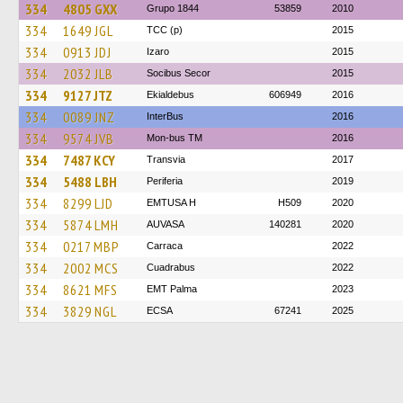
334
4805 GXX
Grupo 1844
53859
2010
334
1649 JGL
TCC (p)
2015
334
0913 JDJ
Izaro
2015
334
2032 JLB
Socibus Secor
2015
334
9127 JTZ
Ekialdebus
606949
2016
334
0089 JNZ
InterBus
2016
334
9574 JVB
Mon-bus TM
2016
334
7487 KCY
Transvia
2017
334
5488 LBH
Periferia
2019
334
8299 LJD
EMTUSA H
H509
2020
334
5874 LMH
AUVASA
140281
2020
334
0217 MBP
Carraca
2022
334
2002 MCS
Cuadrabus
2022
334
8621 MFS
EMT Palma
2023
334
3829 NGL
ECSA
67241
2025