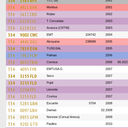
334
1385 BPS
TCC (b)
2001
334
4921 BHK
Monbus
2001
334
5617 CBD
Rober
2002
334
6219 CLV
T Cercanias
2003
334
6219 CLV
Avanza (CRTM)
2003
334
9002 CWC
EMT
104742
2004
334
4441 DGC
Alcoyana
238688
2005
334
7819 DSN
TUSGSAL
2005
334
7962 FCM
Palmas
2006
334
4805 FBW
Cevesa
2006
09.202
334
4095 FYR
EMTUSA G
2007
334
3255 FLD
Seco
2007
334
3255 FLD
Pujol
2007
334
5294 FPL
Llorente
2007
334
3255 FLD
Crurisa
2007
334
5285 GBN
Escartin
5704
2008
334
0097 GBH
Damas
02.2008
334
0935 GPM
Noreste (Cersa/ Anesa)
2009
334
9201 GTD
Paulino
2010