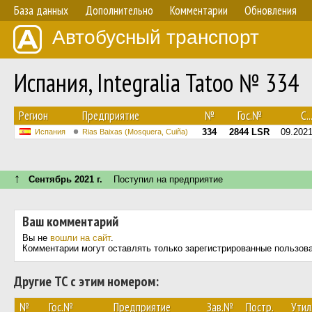
База данных
Дополнительно
Комментарии
Обновления
Автобусный транспорт
Испания, Integralia Tatoo № 334
Регион
Предприятие
№
Гос.№
С..
334
2844 LSR
09.202
Испания
Rias Baixas (Mosquera, Cuiña)
↑
Сентябрь 2021 г.
Поступил на предприятие
Ваш комментарий
Вы не
вошли на сайт
.
Комментарии могут оставлять только зарегистрированные пользов
Другие ТС с этим номером:
№
Гос.№
Предприятие
Зав.№
Постр.
Утил