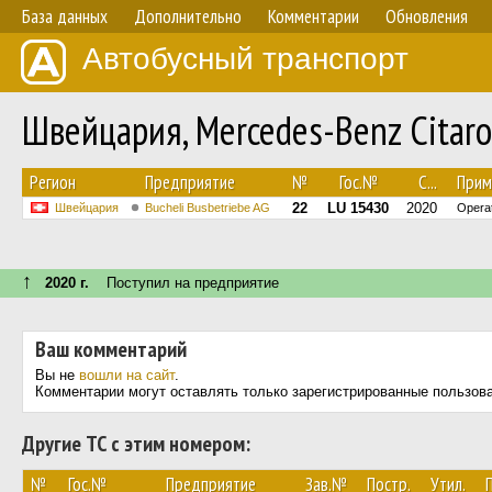
База данных
Дополнительно
Комментарии
Обновления
Автобусный транспорт
Швейцария, Mercedes-Benz Citar
Регион
Предприятие
№
Гос.№
С...
Прим
22
LU 15430
2020
Швейцария
Bucheli Busbetriebe AG
Operat
↑
2020 г.
Поступил на предприятие
Ваш комментарий
Вы не
вошли на сайт
.
Комментарии могут оставлять только зарегистрированные пользов
Другие ТС с этим номером:
№
Гос.№
Предприятие
Зав.№
Постр.
Утил.