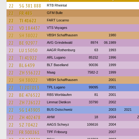
22
SG 381 888
RTB Rheintal
22
FR 483
GFM Bulle
22
TI 41622
FART Locarno
22
VD 184437
VTS Voyages
22
SH 38022
VBSH Schaffhausen
1980
22
BE 92977
AVG Grindelwald
8974
06.1989
22
LU 15050
AAGR Rothenburg
63
1993
22
TI 41922
ARL Lugano
85152
1996
22
BL 6439
BLT Baselland
90036
1999
22
ZH 556222
Maag
7582-2
1999
22
SH 38022
VBSH Schaffhausen
2001
22
TI 207013
TPL Lugano
99095
2001
22
BE 476522
RBS Worblaufen
81
2001
22
ZH 726122
Limmat Dietikon
33790
2002
22
SG 143903
BUS Ostschweiz
2003
2021
22
ZH 402478
AHW
18
2004
Z
22
SZ 70422
AAGS Schwyz
106616
2004
22
FR 300261
TPF Fribourg
2007