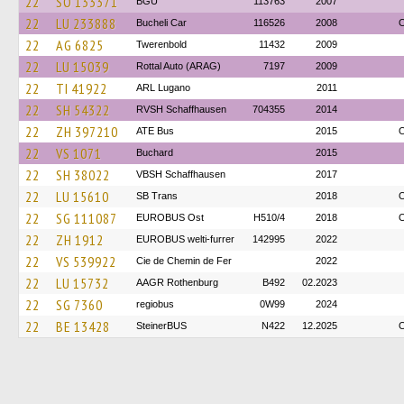
22
SO 133371
BGU
113763
2007
22
LU 233888
Bucheli Car
116526
2008
O
22
AG 6825
Twerenbold
11432
2009
22
LU 15039
Rottal Auto (ARAG)
7197
2009
22
TI 41922
ARL Lugano
2011
22
SH 54322
RVSH Schaffhausen
704355
2014
22
ZH 397210
ATE Bus
2015
O
22
VS 1071
Buchard
2015
22
SH 38022
VBSH Schaffhausen
2017
22
LU 15610
SB Trans
2018
O
22
SG 111087
EUROBUS Ost
H510/4
2018
O
22
ZH 1912
EUROBUS welti-furrer
142995
2022
22
VS 539922
Cie de Chemin de Fer
2022
22
LU 15732
AAGR Rothenburg
B492
02.2023
22
SG 7360
regiobus
0W99
2024
22
BE 13428
SteinerBUS
N422
12.2025
O